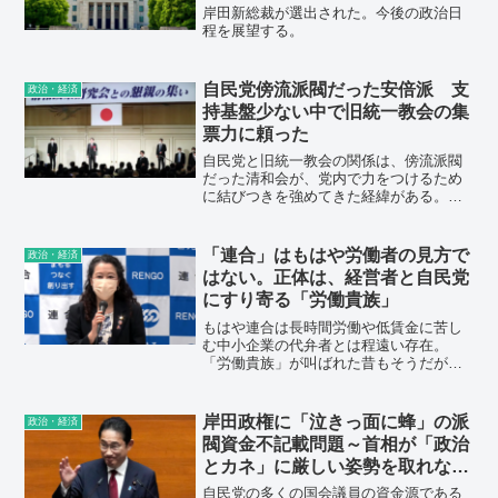
岸田新総裁が選出された。今後の政治日
程を展望する。
自民党傍流派閥だった安倍派 支
政治・経済
持基盤少ない中で旧統一教会の集
票力に頼った
自民党と旧統一教会の関係は、傍流派閥
だった清和会が、党内で力をつけるため
に結びつきを強めてきた経緯がある。安
倍家と旧統一教会の接点は岸信介氏から
始まるが、派閥としての関係に広げたの
は自民党幹事長や外相を務めた安倍晋太
「連合」はもはや労働者の見方で
政治・経済
郎氏だった。
はない。正体は、経営者と自民党
にすり寄る「労働貴族」
もはや連合は長時間労働や低賃金に苦し
む中小企業の代弁者とは程遠い存在。
「労働貴族」が叫ばれた昔もそうだが、
自民ベッタリ大企業の産別労組の堕落し
た幹部に、今や全労働者の4割にも達する
非正規の苦しみが分かるわけがないの
岸田政権に「泣きっ面に蜂」の派
政治・経済
だ。中小企業出身の芳野会長に対して
閥資金不記載問題～首相が「政治
は、そんな大企業中心の悪しき体質を変
とカネ」に厳しい姿勢を取れない
える手腕を期待されるところもあったは
ワケ
ずだ。それなのに会長に就いた途端、よ
自民党の多くの国会議員の資金源である