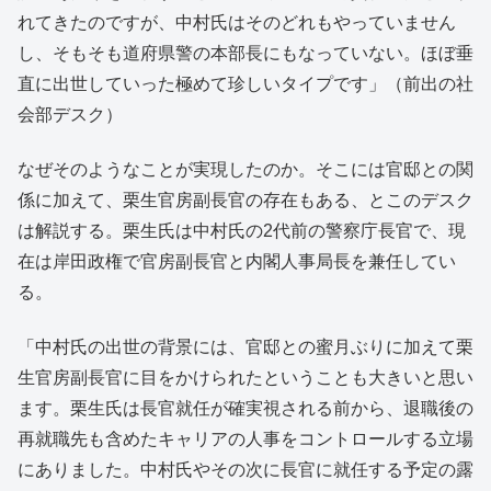
れてきたのですが、中村氏はそのどれもやっていません
し、そもそも道府県警の本部長にもなっていない。ほぼ垂
直に出世していった極めて珍しいタイプです」（前出の社
会部デスク）
なぜそのようなことが実現したのか。そこには官邸との関
係に加えて、栗生官房副長官の存在もある、とこのデスク
は解説する。栗生氏は中村氏の2代前の警察庁長官で、現
在は岸田政権で官房副長官と内閣人事局長を兼任してい
る。
「中村氏の出世の背景には、官邸との蜜月ぶりに加えて栗
生官房副長官に目をかけられたということも大きいと思い
ます。栗生氏は長官就任が確実視される前から、退職後の
再就職先も含めたキャリアの人事をコントロールする立場
にありました。中村氏やその次に長官に就任する予定の露