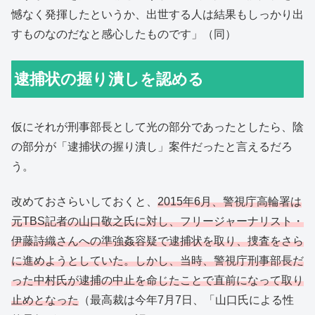
憾なく発揮したというか、出世する人は結果もしっかり出
すものなのだなと感心したものです」（同）
逮捕状の握り潰しを認める
仮にそれが刑事部長として光の部分であったとしたら、陰
の部分が「逮捕状の握り潰し」案件だったと言えるだろ
う。
改めておさらいしておくと、
2015年6月、警視庁高輪署は
元TBS記者の山口敬之氏に対し、フリージャーナリスト・
伊藤詩織さんへの準強姦容疑で逮捕状を取り、捜査をさら
に進めようとしていた。しかし、当時、警視庁刑事部長だ
った中村氏が逮捕の中止を命じたことで直前になって取り
止めとなった
（最高裁は今年7月7日、「山口氏による性