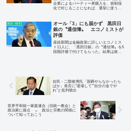
り政府、与党に近しい正体を鮮明にして
企業によるパーティー券購入を、規制強
いる。
化で封じることになれば、選挙に使う
「裏金」などに一気に窮することになる
からだ。
オール「3」にも届かず 黒田日
政治・経済
銀の〝通信簿〟 エコノミストが
評価
産経新聞は金融政策に詳しいエコノミス
ト11人に、「黒田日銀」の〝通信簿〟を5
段階評価で付けてもらった。結果は政策
ごとに賛否が分かれ、平均はオール「3」
にも満たない、厳しい評価となった。
自民・二階俊博氏「国葬やらなかったら
ばか」発言に“退場して”“自分の金でや
れ”と批判噴出
世界平和統一家庭連合（旧統一教会）と
政治家に接点 → 政治と宗教の関係に
ついて知っておこう