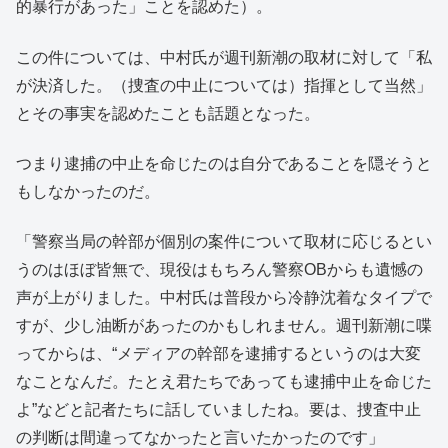
的暴行があった」ことを認めた）。
この件については、中村氏が週刊新潮の取材に対して「私
が決済した。（捜査の中止については）指揮として当然」
とその事実を認めたことも話題となった。
つまり逮捕の中止を命じたのは自分であることを隠そうと
もしなかったのだ。
「警察当局の幹部が個別の案件について取材に応じるとい
うのはほぼ皆無で、現役はもちろん警察OBからも遺憾の
声が上がりました。中村氏は普段から冷静沈着なタイプで
すが、少し油断があったのかもしれません。週刊新潮に喋
ってからは、“メディアの幹部を逮捕するというのは大変
なことなんだ。たとえ君たちであっても逮捕中止を命じた
よ”などと記者たちに話していましたね。要は、捜査中止
の判断は間違ってなかったと言いたかったのです」