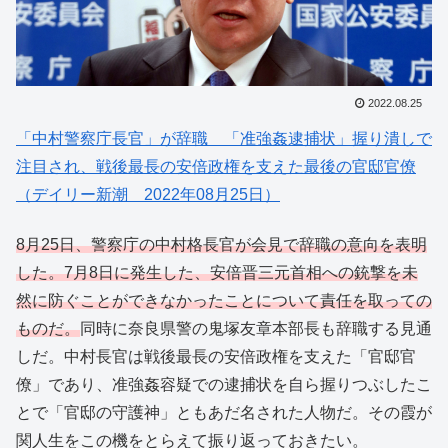
2022.08.25
「中村警察庁長官」が辞職 「准強姦逮捕状」握り潰しで
注目され、戦後最長の安倍政権を支えた最後の官邸官僚
（デイリー新潮 2022年08月25日）
8月25日、警察庁の中村格長官が会見で辞職の意向を表明
した。7月8日に発生した、安倍晋三元首相への銃撃を未
然に防ぐことができなかったことについて責任を取っての
ものだ。
同時に奈良県警の鬼塚友章本部長も辞職する見通
しだ。中村長官は戦後最長の安倍政権を支えた「官邸官
僚」であり、准強姦容疑での逮捕状を自ら握りつぶしたこ
とで「官邸の守護神」ともあだ名された人物だ。その霞が
関人生をこの機をとらえて振り返っておきたい。