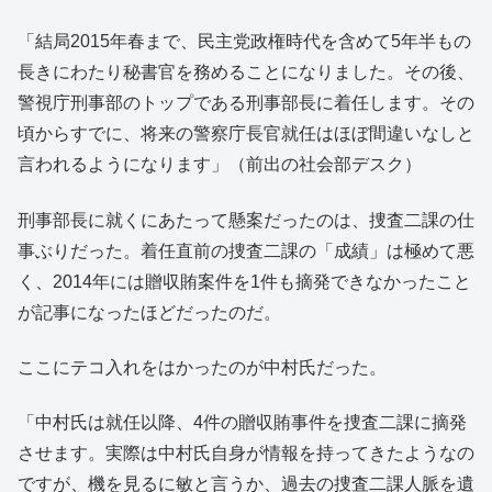
「結局2015年春まで、民主党政権時代を含めて5年半もの
長きにわたり秘書官を務めることになりました。その後、
警視庁刑事部のトップである刑事部長に着任します。その
頃からすでに、将来の警察庁長官就任はほぼ間違いなしと
言われるようになります」（前出の社会部デスク）
刑事部長に就くにあたって懸案だったのは、捜査二課の仕
事ぶりだった。着任直前の捜査二課の「成績」は極めて悪
く、2014年には贈収賄案件を1件も摘発できなかったこと
が記事になったほどだったのだ。
ここにテコ入れをはかったのが中村氏だった。
「中村氏は就任以降、4件の贈収賄事件を捜査二課に摘発
させます。実際は中村氏自身が情報を持ってきたようなの
ですが、機を見るに敏と言うか、過去の捜査二課人脈を遺