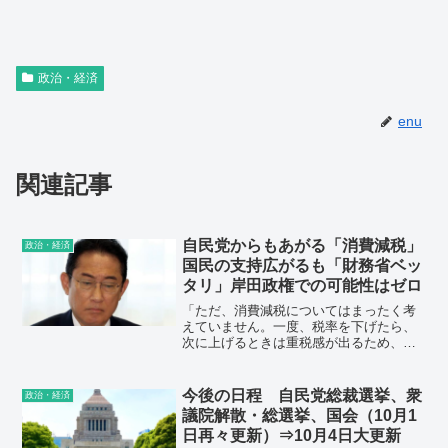
政治・経済
enu
関連記事
自民党からもあがる「消費減税」
政治・経済
国民の支持広がるも「財務省ベッ
タリ」岸田政権での可能性はゼロ
「ただ、消費減税についてはまったく考
えていません。一度、税率を下げたら、
次に上げるときは重税感が出るため、国
民の反発が必至だからです。それに、岸
田首相は財務省寄りの考えですから、み
すみす“安定収入”を減らすような政策は取
今後の日程 自民党総裁選挙、衆
政治・経済
りません」（政治ジャーナリスト）
議院解散・総選挙、国会（10月1
日再々更新）⇒10月4日大更新