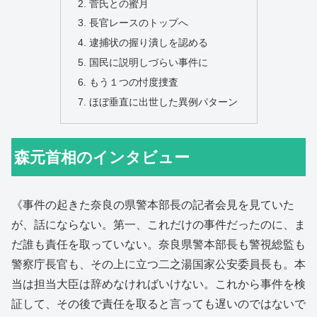
菅氏との蜜月
長官レースのトップへ
逮捕状の握り潰しを認める
国民に説明しづらい事件に
もう１つの忖度捜査
ほぼ垂直に出世した異例パターン
森元首相のインタビュー
《事件の起きた奈良の県警本部長の記者会見を見ていた
が、話にならない。第一、これだけの事件だったのに、ま
だ誰も責任を取っていない。奈良県警本部長も警視総監も
警察庁長官も、その上に立つ二之湯国家公安委員長も。本
当は担当大臣は辞めなければいけない。これから事件を検
証して、その後で責任を取ると言っても遅いのではないで