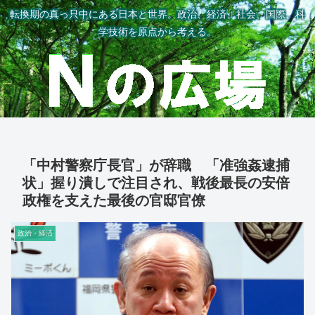
転換期の真っ只中にある日本と世界。政治、経済、社会、国際、科
学技術を原点から考える。
「中村警察庁長官」が辞職 「准強姦逮捕
状」握り潰しで注目され、戦後最長の安倍
政権を支えた最後の官邸官僚
政治・経済