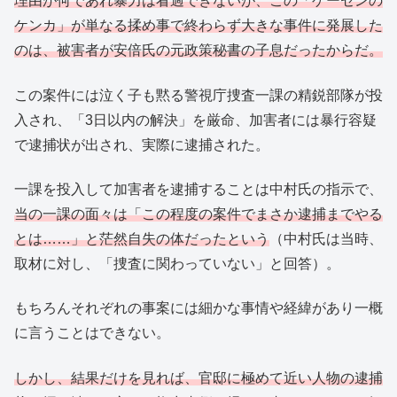
理由が何であれ暴力は看過できないが、この「ゲーセンの
ケンカ」が単なる揉め事で終わらず大きな事件に発展した
のは、被害者が安倍氏の元政策秘書の子息だったからだ。
この案件には泣く子も黙る警視庁捜査一課の精鋭部隊が投
入され、「3日以内の解決」を厳命、加害者には暴行容疑
で逮捕状が出され、実際に逮捕された。
一課を投入して加害者を逮捕することは中村氏の指示で、
当の一課の面々は「この程度の案件でまさか逮捕までやる
とは……」と茫然自失の体だったという
（中村氏は当時、
取材に対し、「捜査に関わっていない」と回答）。
もちろんそれぞれの事案には細かな事情や経緯があり一概
に言うことはできない。
しかし、結果だけを見れば、官邸に極めて近い人物の逮捕