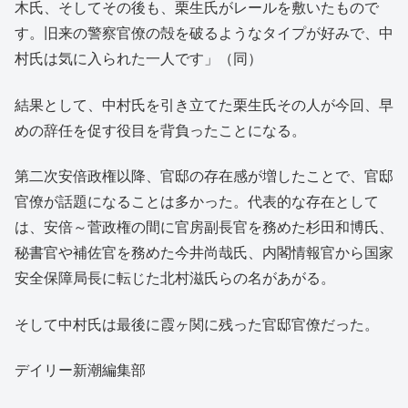
木氏、そしてその後も、栗生氏がレールを敷いたもので
す。旧来の警察官僚の殻を破るようなタイプが好みで、中
村氏は気に入られた一人です」（同）
結果として、中村氏を引き立てた栗生氏その人が今回、早
めの辞任を促す役目を背負ったことになる。
第二次安倍政権以降、官邸の存在感が増したことで、官邸
官僚が話題になることは多かった。代表的な存在として
は、安倍～菅政権の間に官房副長官を務めた杉田和博氏、
秘書官や補佐官を務めた今井尚哉氏、内閣情報官から国家
安全保障局長に転じた北村滋氏らの名があがる。
そして中村氏は最後に霞ヶ関に残った官邸官僚だった。
デイリー新潮編集部