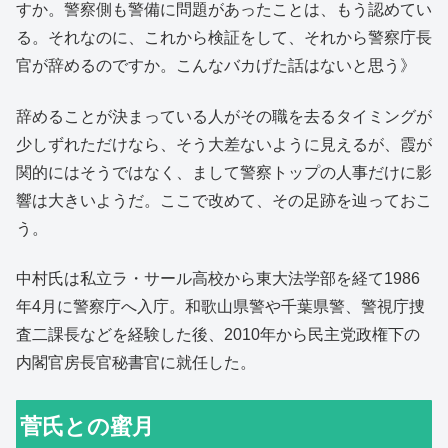
すか。警察側も警備に問題があったことは、もう認めてい
る。それなのに、これから検証をして、それから警察庁長
官が辞めるのですか。こんなバカげた話はないと思う》
辞めることが決まっている人がその職を去るタイミングが
少しずれただけなら、そう大差ないように見えるが、霞が
関的にはそうではなく、まして警察トップの人事だけに影
響は大きいようだ。ここで改めて、その足跡を辿っておこ
う。
中村氏は私立ラ・サール高校から東大法学部を経て1986
年4月に警察庁へ入庁。和歌山県警や千葉県警、警視庁捜
査二課長などを経験した後、2010年から民主党政権下の
内閣官房長官秘書官に就任した。
菅氏との蜜月