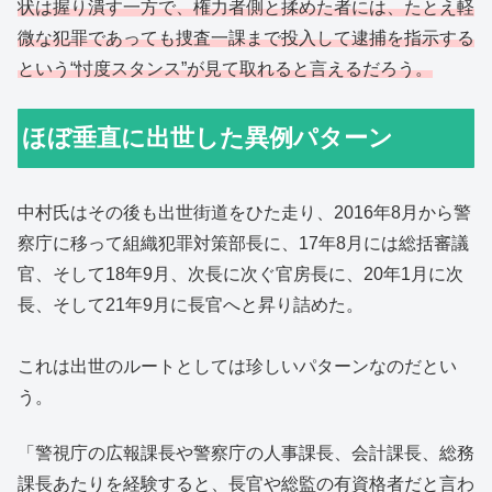
状は握り潰す一方で、権力者側と揉めた者には、たとえ軽
微な犯罪であっても捜査一課まで投入して逮捕を指示する
という“忖度スタンス”が見て取れると言えるだろう。
ほぼ垂直に出世した異例パターン
中村氏はその後も出世街道をひた走り、2016年8月から警
察庁に移って組織犯罪対策部長に、17年8月には総括審議
官、そして18年9月、次長に次ぐ官房長に、20年1月に次
長、そして21年9月に長官へと昇り詰めた。
これは出世のルートとしては珍しいパターンなのだとい
う。
「警視庁の広報課長や警察庁の人事課長、会計課長、総務
課長あたりを経験すると、長官や総監の有資格者だと言わ