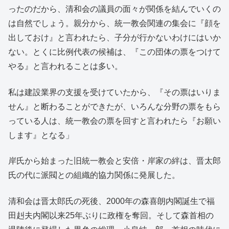
ったのだから、清和会の議員の面々が関係を結んでいくの
は自然でしょう。親分から、統一教会関連の集会に『顔を
出しておけ』と言われたら、子分が行かないわけにはいか
ない。とくに比例代表の候補は、『この団体の票をつけて
やる』と言われることは多い。
私は建設業界の支援を受けていたから、『その票はいりま
せん』と断わることができたが、いろんな分野の票をもら
っている人は、統一教会の票を回すと言われたら『お願い
します』となる」
岸氏から始まった旧統一教会と安倍・岸家の絆は、晋太郎
氏の代に派閥との組織的協力関係に発展した。
清和会は晋太郎氏の死後、2000年の森喜朗内閣誕生で福
田赳夫内閣以来25年ぶりに政権を奪回。そして森首相の