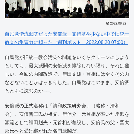
2022.08.22
自民党傍流派閥だった安倍派 支持基盤少ない中で旧統一
教会の集票力に頼った（週刊ポスト 2022.08.20 07:00）
自民党が旧統一教会汚染の問題をいくらクリーンにしよう
としても、最大派閥の安倍派を排除しない限り、それは難
しい。今回の内閣改造で、岸田文雄・首相には全くその力
などないことがはっきりした。自民党はこのまま、安倍派
とともに沈むのか──。
安倍派の正式名称は「清和政策研究会」（略称・清和
会）。安倍晋三氏の祖父、岸信介・元首相が率いた岸派を
源流として福田赳夫・元首相が創設し、安倍氏の父・晋太
郎氏へと受け継がれた名門派閥だ。