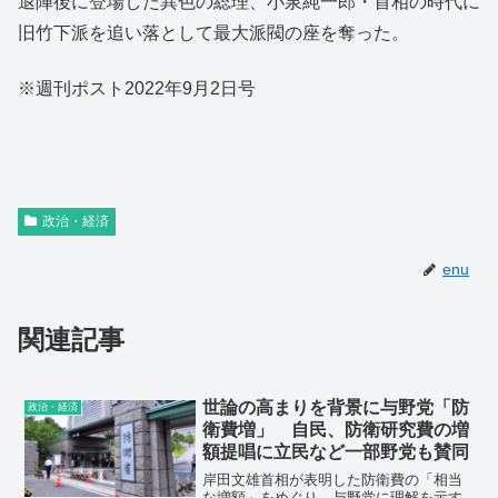
退陣後に登場した異色の総理、小泉純一郎・首相の時代に
旧竹下派を追い落として最大派閥の座を奪った。
※週刊ポスト2022年9月2日号
政治・経済
enu
関連記事
世論の高まりを背景に与野党「防
政治・経済
衛費増」 自民、防衛研究費の増
額提唱に立民など一部野党も賛同
岸田文雄首相が表明した防衛費の「相当
な増額」をめぐり、与野党に理解を示す