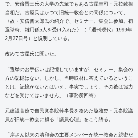
で、安倍晋三氏の大学の先輩でもある古屋圭司・元拉致担
当相だ。古屋氏はかつて旧統一教会との関係について、
〈故・安倍晋太郎氏の紹介で、セミナー、集会に参加。初
選挙時、雑用係5人を受け入れた〉（『週刊現代』1999年
2月27日号）と説明している。
改めて古屋氏に聞いた。
「選挙のお手伝いは記憶していますが、セミナー、集会の
方の記憶はない。しかし、当時取材に答えているというこ
とは、記憶がないとはいえ、事実でしょう。その後は協力
などを受けてはいません」（事務所回答）
元建設官僚で自民党参院幹事長を務めた脇雅史・元参院議
員が旧統一教会に頼る「議員心理」をこう語る。
「岸さん以来の清和会の主要メンバーが統一教会と親密だ