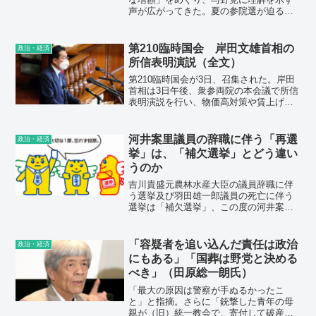
声が広がってきた。夏の参院選が迫る
中、ウクライナ危機をきっかけに日本周
辺の安全保障環境を不安視する世論の動
向が、背景にあるとみられる。ただ、規
第210臨時国会 岸田文雄首相の
政治・経済
模に対する考え方には隔たりもあり、今
所信表明演説（全文）
後の論点となりそうだ。
第210臨時国会が3日、召集された。岸田
首相は3日午後、衆参両院の本会議で所信
表明演説を行い、物価高対策や賃上げに
全力を挙げる考えを表明した。政権への
批判を意識し、「国民からの厳しい声」
に謙虚に向き合う姿勢も強調した。所信
河井案里議員の辞職に伴う「再選
政治・経済
表明演説（全文）は以下の通り。
挙」は、「補欠選挙」とどう違い
うのか
吉川貴盛元農林水産大臣の議員辞職に伴
う選挙及び羽田雄一郎議員の死亡に伴う
選挙は「補欠選挙」、この度の河井案里
議員の議員辞職に伴う選挙は「再選挙」
である。いずれも4月25日に実施される。
選挙の種類について整理した。4月25日
「容疑者を追い込んだ責任は政治
政治・経済
に、補欠選挙と再選...
にもある」「国葬は野党と決める
べき」（田原総一朗氏）
「最大の原因は警察が手ぬるかったこ
と」と指摘。さらに「銃撃した青年の母
親が（旧）統一教会で、寄付して破産し