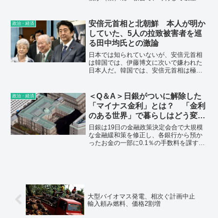
たんでしょ。そういうことを相談できる
仕組みがないことが問題」とし、「政治
の力で（仕組みを）作らないといけな
安倍元首相と北朝鮮 本人が明か
政治・経済
い。言いますよ。彼を追い込んだ責任は
していた、5人の拉致被害者を巡
政治にあるぞと」と力を込めた。
る田中均氏との激論
日本では知られていないが、安倍元首相
は韓国では、伊藤博文に次いで嫌われた
日本人だ。韓国では、安倍元首相は極め
て評判が悪い。暗殺の第一報が流れた瞬
間、韓国を知る日本人や在日、韓国のメ
ディア関係者は、「犯人が韓国人だと困
＜Q＆A＞日銀がついに解除した
政治・経済
る」と思ったようだ。私も、一瞬だが
「マイナス金利」とは？ 「金利
「犯人が韓国人だと大変だ」との思いが
のある世界」で暮らしはどう変わ
頭をよぎった。
る？
日銀は19日の金融政策決定会合で大規模
な金融緩和策を修正し、各銀行から預か
ったお金の一部に0.1％の手数料を課す
「マイナス金利」の解除などを決めまし
た。金利がゼロを上回る「金利のある世
界」が間もなく視野に入ってきますが、
経済や生活にどう影響を与えるでしょう
か。
大型バイオマス発電、相次ぐ計画中止
輸入頼み燃料、価格2割増