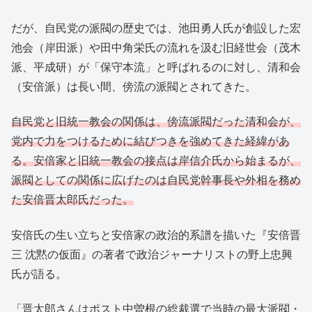
だが、自民党の派閥の歴史では、池田勇人氏が創設した宏
池会（岸田派）や田中角栄氏の流れを汲む旧経世会（茂木
派、平成研）が「保守本流」と呼ばれるのに対し、清和会
（安倍派）は長い間、傍流の派閥とされてきた。
自民党と旧統一教会の関係は、傍流派閥だった清和会が、
党内で力をつけるために結びつきを強めてきた経緯があ
る。安倍家と旧統一教会の接点は岸信介氏から始まるが、
派閥としての関係に広げたのは自民党幹事長や外相を務め
た安倍晋太郎氏だった。
安倍氏の生い立ちと安倍家の政治的系譜を描いた『安倍晋
三 沈黙の仮面』の著者で政治ジャーナリストの野上忠興
氏が語る。
「晋太郎さんはポスト中曽根の総裁選で当時の最大派閥・