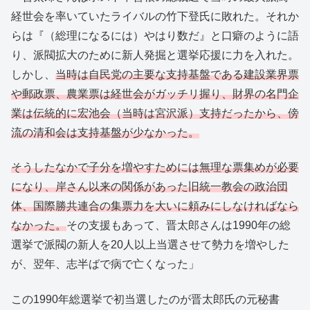
経世会を率いていたライバルの竹下登氏に敗れた。それか
らは『（総理になるには）やはり数だ』と口癖のように語
り、派閥拡大のために新人発掘と選挙応援に力を入れた。
しかし、
当時は自民党の主要な支持基盤である建設業界票
や郵政票、農業票は経世会がガッチリ握り、財界の名門企
業は伝統的に宏池会（当時は宮沢派）支持だったから、傍
流の清和会は支持基盤が少なかった。
そうしたなかで子分を増やすためには無理な票集めが必要
になり、岸さん以来の関係があった旧統一教会の政治団
体、国際勝共連合の集票力を大いに頼みにしなければなら
なかった。
その支援もあって、晋太郎さんは1990年の総
選挙で派閥の新人を20人以上当選させて勢力を増やした
が、翌年、志半ばで病で亡くなった」
この1990年総選挙で初当選したのが晋太郎氏の元秘書