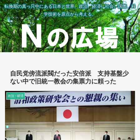
転換期の真っ只中にある日本と世界。政治、経済、社会、国際、科
学技術を原点から考える。
自民党傍流派閥だった安倍派 支持基盤少
ない中で旧統一教会の集票力に頼った
政治・経済