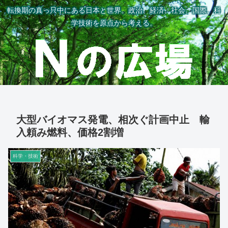
転換期の真っ只中にある日本と世界。政治、経済、社会、国際、科
学技術を原点から考える。
大型バイオマス発電、相次ぐ計画中止 輸
入頼み燃料、価格2割増
科学・技術