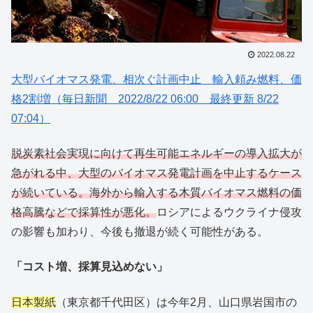
2022.08.22
大型バイオマス発電、相次ぐ計画中止 輸入頼み燃料、価
格2割増（毎日新聞 2022/8/22 06:00 最終更新 8/22
07:04）
脱炭素社会実現に向けて再生可能エネルギーの導入拡大が
急がれる中、大型のバイオマス発電計画を中止するケース
が続いている。海外から輸入する木質バイオマス燃料の価
格高騰などで採算性が悪化。
ロシアによるウクライナ侵攻
の影響も加わり、今後も撤退が続く可能性がある。
「コスト増、採算見込めない」
日本製紙
（東京都千代田区）は今年2月、山口県岩国市の