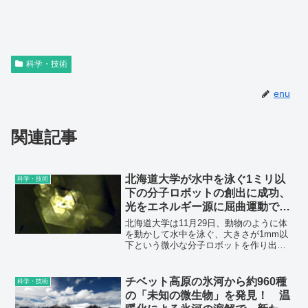
科学・技術
enu
関連記事
北海道大学が水中を泳ぐ1ミリ以
科学・技術
下の分子ロボットの創出に成功、
光をエネルギー源に屈曲運動で自
立遊泳
北海道大学は11月29日、動物のように体
を動かして水中を泳ぐ、大きさが1mm以
下という微小な分子ロボットを作り出す
ことに成功したと発表した。変形を繰り
返す、水中を泳ぐという分子ロボットの2
つの大きな課題を克服した、世界初の研
チベット高原の氷河から約960種
科学・技術
究成果とのこと。
の「未知の微生物」を発見！ 温