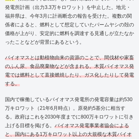
発電所計画（出力3.3万キロワット）を中止した。地元・
福井県は、今年3月に計画断念の報告を受けた。複数の関
係者によると、燃料として想定していたパームヤシの殻の
価格が上がり、安定的に燃料を調達する見通しが立たなか
ったことなどが背景にあるという。
バイオマスとは動植物由来の資源のことで、間伐材や家畜
のふん尿、食品廃棄物などが含まれる。木質バイオマス発
電では燃料として直接燃焼したり、ガス化したりして発電
する。
国内で稼働しているバイオマス発電所の発電容量は約530
万キロワット（21年6月時点）。原発約5基分に相当す
る。政府はこれを2030年度までに800万キロワットに引き
上げる目標を掲げる。
バイオマス発電事業者協会による
と、国内にある1万キロワット以上の大規模な木質バイオ