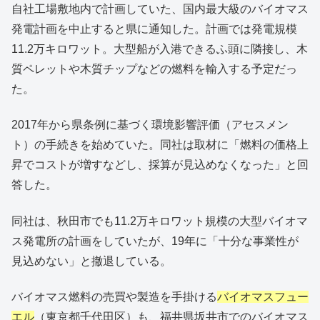
自社工場敷地内で計画していた、国内最大級のバイオマス
発電計画を中止すると県に通知した。計画では発電規模
11.2万キロワット。大型船が入港できるふ頭に隣接し、木
質ペレットや木質チップなどの燃料を輸入する予定だっ
た。
2017年から県条例に基づく環境影響評価（アセスメン
ト）の手続きを始めていた。同社は取材に「燃料の価格上
昇でコストが増すなどし、採算が見込めなくなった」と回
答した。
同社は、秋田市でも11.2万キロワット規模の大型バイオマ
ス発電所の計画をしていたが、19年に「十分な事業性が
見込めない」と撤退している。
バイオマス燃料の売買や製造を手掛ける
バイオマスフュー
エル
（東京都千代田区）も、福井県坂井市でのバイオマス