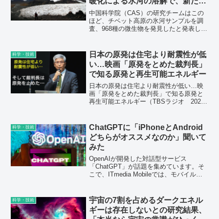
暖化による氷河の溶解で、新たな
パンデミックが発生するかもしれ
中国科学院（CAS）の研究チームはこの
ない
ほど、チベット高原の氷河サンプルを調
査、968種の微生物を発見したと発表しま
した。そして、そのうちの98%が未知の
新種であると判明したのです。研究チー
ムは、温暖化による氷河の溶解で、未知
日本の原発は住宅より耐震性が低
科学・技術
なる細菌やウイルスが解き放たれること
い…映画「原発をとめた裁判長」
で、新たなパンデミックが発生するかも
で知る原発と再生可能エネルギー
しれない、と懸念しています。
日本の原発は住宅より耐震性が低い…映
画「原発をとめた裁判長」で知る原発と
再生可能エネルギー（TBSラジオ 2022
年9月22日(木) 17:40）【関連記事】古賀
茂明×「原発をとめた裁判長」樋口英明の
最終回特別対談！ 私たちが「原発を止
ChatGPTに「iPhoneとAndroid
科学・技術
める...
どちらがオススメなのか」聞いて
みた
OpenAIが開発した対話型サービス
「ChatGPT」が話題を集めています。そ
こで、ITmedia Mobileでは、モバイルに
関連する質問を投げかけてみることにし
ました。ChatGPTの返答は100％正しい
とは限らず、誤った情報を返すこともあ
宇宙の7割を占めるダークエネル
科学・技術
りますが、新たな気付きを与えてくれる
ギーは存在しないとの研究結果、
かもしれません。