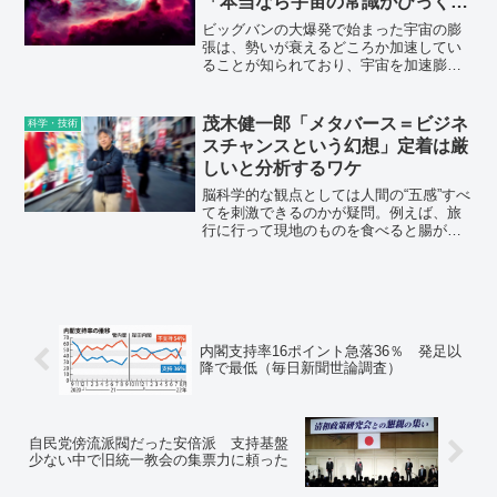
「本当なら宇宙の常識がひっくり
かえる」と専門家
ビッグバンの大爆発で始まった宇宙の膨
張は、勢いが衰えるどころか加速してい
ることが知られており、宇宙を加速膨張
させている謎のエネルギーは「ダークエ
ネルギー」と呼ばれています。このダー
クエネルギーは、実際には存在しないと
茂木健一郎「メタバース＝ビジネ
科学・技術
する説を裏付ける研究結果が発表されま
スチャンスという幻想」定着は厳
した。
しいと分析するワケ
脳科学的な観点としては人間の“五感”すべ
てを刺激できるのかが疑問。例えば、旅
行に行って現地のものを食べると腸が吸
収し、それが脳に残り価値になる。しか
し、メタバース内で旅行しても食事はで
きない。嗅覚や味覚をメタバースで体現
するための研究も行われていますが、視
覚や聴覚に比べ物質が数万以上もあって
複雑。
内閣支持率16ポイント急落36％ 発足以
降で最低（毎日新聞世論調査）
自民党傍流派閥だった安倍派 支持基盤
少ない中で旧統一教会の集票力に頼った