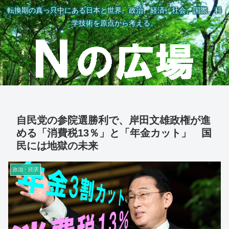
転換期の真っ只中にある日本と世界。政治、経済、社会、国際、科
学技術を原点から考える。
自民党の参院選勝利で、岸田文雄政権が進
める「消費税13％」と「年金カット」 国
民には地獄の未来
政治・経済