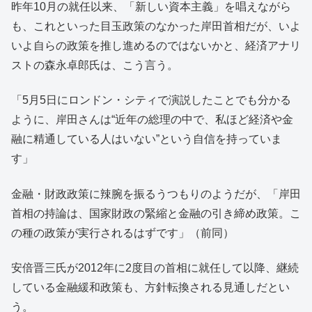
昨年10月の就任以来、「新しい資本主義」を唱えながら
も、これといった目玉政策のなかった岸田首相だが、いよ
いよ自らの政策を推し進めるのではないかと、経済アナリ
ストの森永卓郎氏は、こう言う。
「5月5日にロンドン・シティで演説したことでも分かる
ように、岸田さんは“近年の総理の中で、私ほど経済や金
融に精通している人はいない”という自信を持っていま
す」
金融・財政政策に辣腕を振るうつもりのようだが、「岸田
首相の持論は、国家財政の緊縮と金融の引き締め政策。こ
の種の政策が実行されるはずです」（前同）
安倍晋三氏が2012年に2度目の首相に就任して以降、継続
している金融緩和政策も、方針転換される見通しだとい
う。