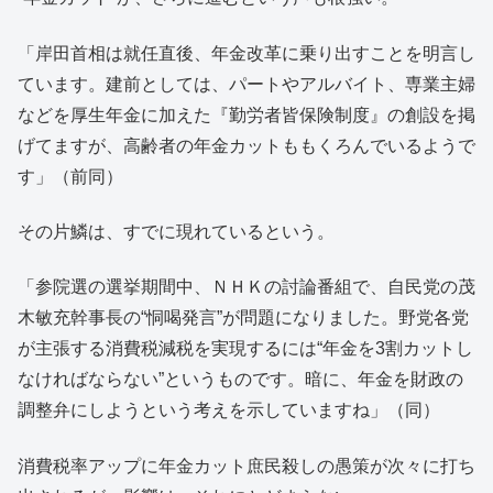
「岸田首相は就任直後、年金改革に乗り出すことを明言し
ています。建前としては、パートやアルバイト、専業主婦
などを厚生年金に加えた『勤労者皆保険制度』の創設を掲
げてますが、高齢者の年金カットももくろんでいるようで
す」（前同）
その片鱗は、すでに現れているという。
「参院選の選挙期間中、ＮＨＫの討論番組で、自民党の茂
木敏充幹事長の“恫喝発言”が問題になりました。野党各党
が主張する消費税減税を実現するには“年金を3割カットし
なければならない”というものです。暗に、年金を財政の
調整弁にしようという考えを示していますね」（同）
消費税率アップに年金カット庶民殺しの愚策が次々に打ち