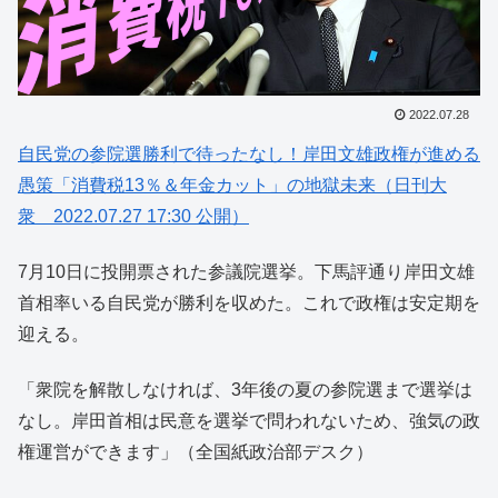
2022.07.28
自民党の参院選勝利で待ったなし！岸田文雄政権が進める
愚策「消費税13％＆年金カット」の地獄未来（日刊大
衆 2022.07.27 17:30 公開）
7月10日に投開票された参議院選挙。下馬評通り岸田文雄
首相率いる自民党が勝利を収めた。これで政権は安定期を
迎える。
「衆院を解散しなければ、3年後の夏の参院選まで選挙は
なし。岸田首相は民意を選挙で問われないため、強気の政
権運営ができます」（全国紙政治部デスク）