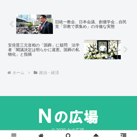
1995〜2020年にかけて米国や英国で2倍
超、韓国は3倍近く上がり、物価の上昇率
を超えた。一方、日本は賃金が下落し物
価の上昇率に届かない。
旧統一教会、日本会議、創価学会…自民
党「宗教で票集め」の冷徹な実態
安倍晋三元首相の「国葬」に疑問 法学
者「閣議決定は明らかに違憲。国葬の私
物化」と指摘
ホーム
政治・経済
© 2020 Ｎの広場.