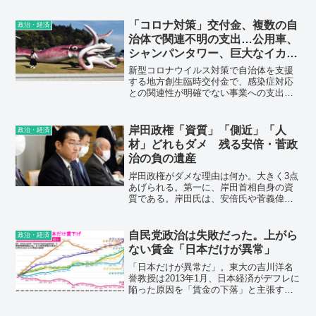
える日が続き、各都道府県では記録を更
新している。感染状況を一目でわかるよ
「コロナ対策」交付金、複数の自
政治・経済
うに、データをグラフで視覚化した。
治体で関連不明の支出…公用車、
シャンパンタワー、巨大なイカの
像 海外まで話題が波及
新型コロナウイルス対策で自治体を支援
する地方創生臨時交付金で、感染症対応
との関連性が明確でない事業への支出が
いまだ相次いでいた。一部の自治体で
は、幹部が出張する際の公用車購入や、
県民による結婚式の費用に充てられてい
岸田政権「資質」「側近」「人
政治・経済
た。石川県能登町越坂の観光交流施設
材」どれもダメ 残る安倍・菅政
「イカの駅つくモール」に設置された巨
治の負の遺産
大なイカのモニュメントは英BBC放送な
ど海外メディアが続々と報道。
岸田政権がダメな理由は何か。大きく3点
あげられる。第一に、岸田首相自身の資
質である。岸田氏は、安倍氏や菅義偉前
首相のような「強権体質」はない。「聞
く力」を信条としている。だが、その半
面、優柔不断で迅速な決断ができない。
自民党政治は失敗だった。上がら
政治・経済
ない賃金「日本だけが異常」
「日本だけが異常だ」。東大の吉川洋名
誉教授は2013年1月、日本経済がデフレに
陥った原因を「賃金の下落」と主張する
著書を出版し注目された。経済協力開発
機構（OECD）によると、名目賃金は