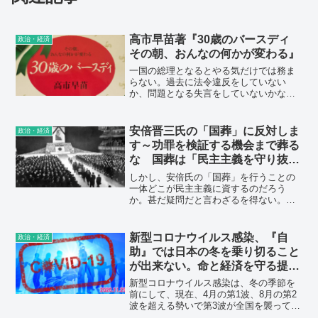
高市早苗著『30歳のバースディ
政治・経済
その朝、おんなの何かが変わる』
一国の総理となるとやる気だけでは務ま
らない。過去に法令違反をしていない
か、問題となる失言をしていないかな
ど、“身体検査”をパスしなければならない
からだ。“検査結果”の情報が飛び交う永田
町で、高市氏が過去に出した一冊の本が
安倍晋三氏の「国葬」に反対しま
政治・経済
話題になっているという。タイトルは
す～功罪を検証する機会まで葬る
『30歳のバースディ その朝、おんなの何
な 国葬は「民主主義を守り抜
かが変わる』（大和出版）。政界進出を
く」ことにつながらない
目指した1992年の参院選直前に出版して
しかし、安倍氏の「国葬」を行うことの
いる（選挙は落選）。序章で《この本に
一体どこが民主主義に資するのだろう
は恋の話をいっぱい書くことにした》と
か。甚だ疑問だと言わざるを得ない。
綴られていることからわかるように、か
「国葬」はむしろ、安倍氏が行ってきた
なり生々しい性愛の実態が、赤裸々に語
ことに対する批判を封じ、自由な言論を
られているのだ。
基礎とする民主主義を損なうおそれがあ
新型コロナウイルス感染、『自
政治・経済
る。安倍晋三氏に対する「国葬」に反対
助』では日本の冬を乗り切ること
の意を表したい。
が出来ない。命と経済を守る提言
!!
新型コロナウイルス感染は、冬の季節を
前にして、現在、4月の第1波、8月の第2
波を超える勢いで第3波が全国を襲ってい
る。全国で1日の新規感染者が2500人を超