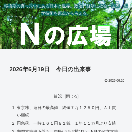
転換期の真っ只中にある日本と世界。政治、経済、社会、国際、科
学技術を原点から考える。
2026年6月19日 今日の出来事
2026.06.20
目次
東京株、連日の最高値 終値７万１２５０円、ＡＩ買
い継続
円急落、一時１６１円８１銭 １年１１カ月ぶり安値
内閣支持率下落も、自民はほぼ横ばい 5月の政党支持