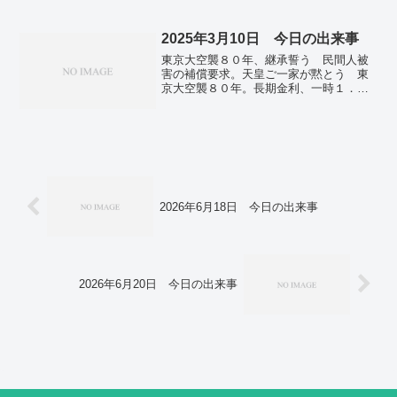
砂災害警戒。新種カメ化石、小学生が発
見 岩手・久慈、世界最古か。ryuchellさ
ん死去 タレント、27歳。
2025年3月10日 今日の出来事
東京大空襲８０年、継承誓う 民間人被
害の補償要求。天皇ご一家が黙とう 東
京大空襲８０年。長期金利、一時１．５
７５％に上昇 １６年５カ月ぶり高水
準。ダウンタウン浜田さん、一時休養
体調不良のため。米韓、合同軍事演習開
始 北朝鮮はミサイル発射で対抗。シリ
アの死者１４５０人超 少数派へ報復
か、治安悪化。
2026年6月18日 今日の出来事
2026年6月20日 今日の出来事