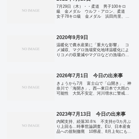
上 米イスラエル攻撃で反発。アフリカ
7月29日（木）・・柔道 男子100キロ
東部で豪雨被害が拡大 地滑りや洪水、
級 金メダル ウルフ・アロン、柔道
２００人死亡。
女子78キロ級 金メダル 浜田尚里、卓
球 女子シングルス 銅メダル 伊藤美
誠。益川敏英さん死去 晩年まで護憲と
平和訴え続け 学術会議問題でも声。国
内の感染者1万人超える 2日連続で過去
2020年9月9日
最多更新 新型コロナ。東京で新たに
温暖化で農水産業に「重大な影響」 コ
3865人の感染確認 3日連続で過去最多更
メ減収、マグロ漁場変化地球温暖化によ
新。尾身氏、感染急拡大「大変な危機
りコメの収量減やマグロなどの漁場の変
感」 医療逼迫の深刻化懸念。
化が生じ、今世紀中に国内の1次産業に深
刻な影響が出るとの評価報告書を、9日、
環境省の有識者会議がまとめた。東アジ
アサミットで、米中が...
2026年7月1日 今日の出来事
きょうから7月 富士山で「山開き」、神
奈川で「海開き」。西―東日本で大雨の
可能性 大気不安定、河川増水に警戒。
パスポート申請「余裕持って」 官房長
官、手数料引き下げ。「三ツ矢サイダ
ー」「カルピスウォーター」など値上
げ アサヒ飲料。台湾統一は「歴史的任
2023年7月13日 今日の出来事
務」 習氏、中国共産党創立１０５年式
内閣支持、続落30.8％ 不支持が3カ月ぶ
典で演説。頼総統、統一圧力を拒否
り上回る…時事世論調査。EU、日本産食
「中国の台湾にならない」。
品への規制撤廃 10県産、8月上旬にも。
日本海側大雨、1人死亡 大気不安定、土