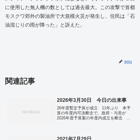
に使用した無人機の数としては過去最大。この攻撃で首都
モスクワ郊外の製油所で大規模火災が発生し、住民は「石
油混じりの雨が降った」と訴えた。
enu
関連記事
2026年3月30日 今日の出来事
26年度暫定予算が成立 11年ぶり 本予
算の年度内可決断念で。政府・与党が
2026年度予算案の年度内成立を断念 自
民が伝達。東京株、一時５万１０００円
割れ イラン情勢の不透明感で全面安。
ＮＹ原油、一時１０３ドル台 中東情勢
緊迫続き。イラン、ＮＰＴ脱退論再浮
2021年7月29日