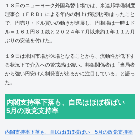
１８日のニューヨーク外国為替市場では、米連邦準備制度
理事会（ＦＲＢ）による年内の利上げ観測が強まったこと
で、円売り・ドル買いの動きが進展し、円相場は一時１ド
ル＝１６１円８１銭と２０２４年７月以来約１年１１カ月
ぶりの安値を付けた。
１９日は米国市場が休場となることから、流動性が低下す
る状況下で介入への警戒感は強い。邦銀関係者は「当局者
から強い円安けん制発言が出るかに注目している」と語っ
た。
内閣支持率下落も、自民はほぼ横ばい
5月の政党支持率
内閣支持率下落も、自民はほぼ横ばい 5月の政党支持率