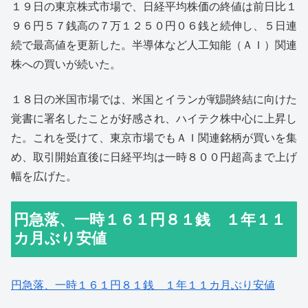
１９日の東京株式市場で、日経平均株価の終値は前日比１
９６円５７銭高の７万１２５０円０６銭と続伸し、５日連
続で最高値を更新した。半導体など人工知能（ＡＩ）関連
株への買いが続いた。
１８日の米国市場では、米国とイランが戦闘終結に向けた
覚書に署名したことが好感され、ハイテク株中心に上昇し
た。これを受けて、東京市場でもＡＩ関連銘柄が買いを集
め、取引開始直後に日経平均は一時８００円超高まで上げ
幅を広げた。
円急落、一時１６１円８１銭 １年１１
カ月ぶり安値
円急落、一時１６１円８１銭 １年１１カ月ぶり安値