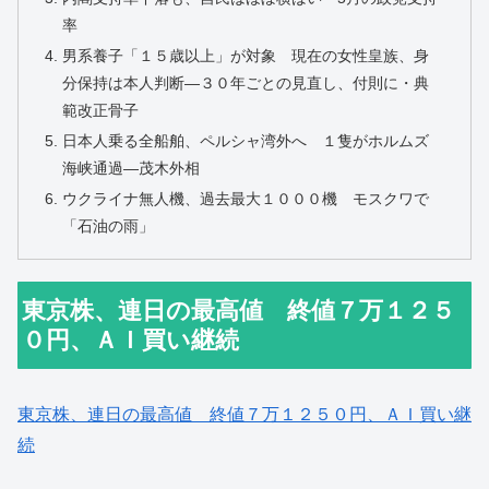
率
男系養子「１５歳以上」が対象 現在の女性皇族、身
分保持は本人判断―３０年ごとの見直し、付則に・典
範改正骨子
日本人乗る全船舶、ペルシャ湾外へ １隻がホルムズ
海峡通過―茂木外相
ウクライナ無人機、過去最大１０００機 モスクワで
「石油の雨」
東京株、連日の最高値 終値７万１２５
０円、ＡＩ買い継続
東京株、連日の最高値 終値７万１２５０円、ＡＩ買い継
続