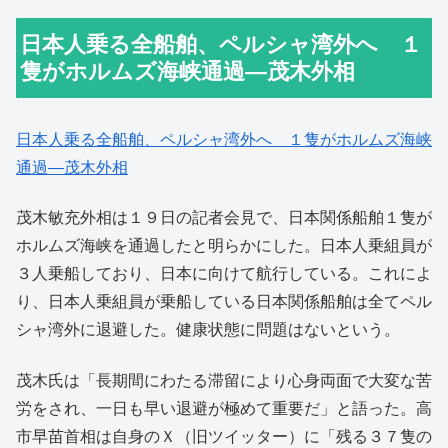
日本人乗る全船舶、ペルシャ湾外へ １
隻がホルムズ海峡通過―茂木外相
日本人乗る全船舶、ペルシャ湾外へ １隻がホルムズ海峡
通過―茂木外相
茂木敏充外相は１９日の記者会見で、日本関係船舶１隻が
ホルムズ海峡を通過したと明らかにした。日本人乗組員が
３人乗船しており、日本に向けて航行している。これによ
り、日本人乗組員が乗船している日本関係船舶は全てペル
シャ湾外に退避した。健康状態に問題はないという。
茂木氏は「長期間にわたる滞留により心身両面で大変な苦
労をされ、一日も早い退避が極めて重要だ」と語った。高
市早苗首相は自身のＸ（旧ツイッター）に「残る３７隻の