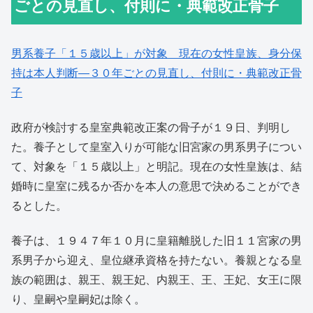
ごとの見直し、付則に・典範改正骨子
男系養子「１５歳以上」が対象 現在の女性皇族、身分保
持は本人判断―３０年ごとの見直し、付則に・典範改正骨
子
政府が検討する皇室典範改正案の骨子が１９日、判明し
た。養子として皇室入りが可能な旧宮家の男系男子につい
て、対象を「１５歳以上」と明記。現在の女性皇族は、結
婚時に皇室に残るか否かを本人の意思で決めることができ
るとした。
養子は、１９４７年１０月に皇籍離脱した旧１１宮家の男
系男子から迎え、皇位継承資格を持たない。養親となる皇
族の範囲は、親王、親王妃、内親王、王、王妃、女王に限
り、皇嗣や皇嗣妃は除く。