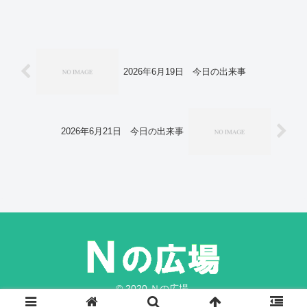
段の鈍化浮き彫り…ＦＲＢ報告。米英Ｅ
Ｕ、「ＡＩ条約」に署名 日本は見合わ
せ…欧州評議会。小惑星りゅうぐうの水
に「塩分」 鉱物保存寄与か、海洋機
構。
2026年6月19日 今日の出来事
2026年6月21日 今日の出来事
© 2020 Ｎの広場.