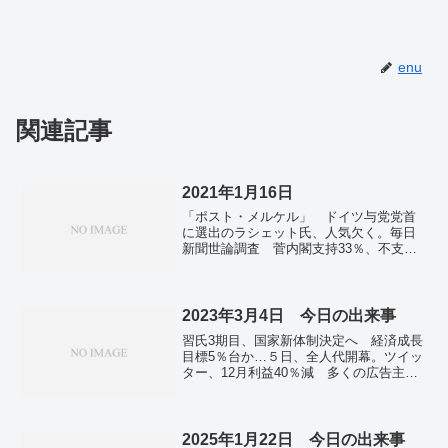
enu
関連記事
2021年1月16日
「ポスト・メルケル」 ドイツ与党党首
に選出のラシェット氏、人気欠く。毎日
新聞世論調査 菅内閣支持33％、不支持
57％ 緊急事態遅すぎる71％。新型コロ
ナ 世界の死者数200万人を超える 米は
最多39万人。国内感染者7013人 東京
1809人。
2023年3月4日 今日の出来事
習氏3期目、国家新体制決定へ 経済成長
目標5％台か…５日、全人代開幕。ツイッ
ター、12月利益40％減 多くの広告主が
撤退、米報道。秋田道開通30年の経済効
果7400億円 NEXCO東日本など試算。新
型ロケット「H3」 7日に打ち上げ延期、
気象条件整わず…JAXA。全国で新たに1
2025年1月22日 今日の出来事