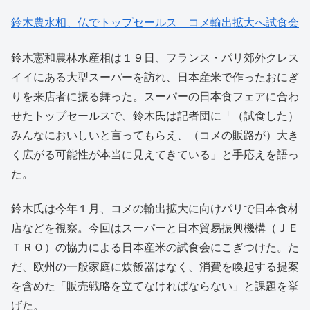
鈴木農水相、仏でトップセールス コメ輸出拡大へ試食会
鈴木憲和農林水産相は１９日、フランス・パリ郊外クレス
イイにある大型スーパーを訪れ、日本産米で作ったおにぎ
りを来店者に振る舞った。スーパーの日本食フェアに合わ
せたトップセールスで、鈴木氏は記者団に「（試食した）
みんなにおいしいと言ってもらえ、（コメの販路が）大き
く広がる可能性が本当に見えてきている」と手応えを語っ
た。
鈴木氏は今年１月、コメの輸出拡大に向けパリで日本食材
店などを視察。今回はスーパーと日本貿易振興機構（ＪＥ
ＴＲＯ）の協力による日本産米の試食会にこぎつけた。た
だ、欧州の一般家庭に炊飯器はなく、消費を喚起する提案
を含めた「販売戦略を立てなければならない」と課題を挙
げた。