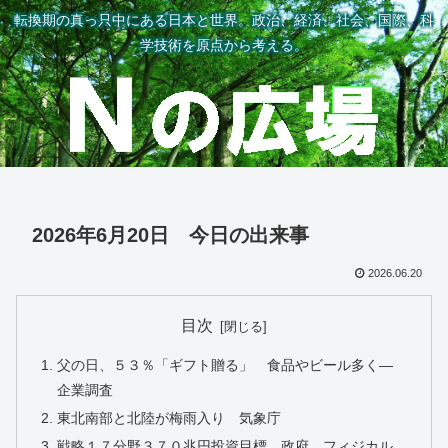
転換期の真っ只中にある日本と世界。政治、経済、社会、国際、科
学技術を原点から考える。
2026年6月20日 今日の出来事
2026.06.20
目次
父の日、５３％「ギフト贈る」 食品やビール多く―
企業調査
東北南部と北陸が梅雨入り 気象庁
戦略１７分野３７０兆円投資目標 政府、フィジカル