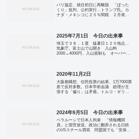
万431人感染 死者は81人 新型コロナ。
パリ協定、就任初日に再離脱 「ぼった
くり」批判、公約実行…トランプ氏。カ
ナダ・メキシコに２５％関税 ２月発動
検討、貿易赤字の実態調査…トランプ大
統領。中国に１０％関税検討 ＥＵにも
言及、貿易赤字問題視…トランプ氏。ト
ランプ氏、SNSで「お前はクビだ」
2025年7月1日 今日の出来事
1000人超の「排除」も示唆。米、極右元
埼玉で３８．１度 猛暑日１２０地点…
指導者ら続々出所 ２１年議会襲撃事
気象庁。富士山で山開き 入山料
件、恩赦や減刑。ソフトバンクなど日米3
2000→4000円、入山規制も オーバーツ
社、米AI事業に78兆円投資へ 今後4年
ーリズム悩む自治体。「コメを買おうと
間。日米豪印、同志国の重要性確認 ト
しない」 トランプ氏、日本に不満。欧
ランプ政権でも連携継続。東京都議選の
州で記録的熱波 各地で警報、山火事も
日程は6月13日告示、22日投開票新党…選
発生。
2020年11月2日
挙の夏。イチロー氏、日本人初の米野球
殿堂入り！ 満票まで“1票”届かず得票率
大阪都構想、住民投票の結果、1万7000票
99.7％。リニアトンネル上の市道3センチ
差で反対多数。日本学術会議 総理が主
超沈下 掘削工事で地山に緩みか。医療
張する「偏り」は矛盾。トルコ・ギリシ
機関の倒産廃業、７８６件 ２４年、過
ャ沖地震 死亡87人を確認。クルーズ船
去最多で７割が診療所。
「にっぽん丸」が神戸港から出港、9カ月
ぶり。
2024年9月5日 今日の出来事
ベラルーシで日本人拘束 「情報機関
員」と国営放送。政治に翻弄される日鉄
のUSスチール買収 同盟国でも「安保上
懸念」。景気低迷、米９地区に拡大 一