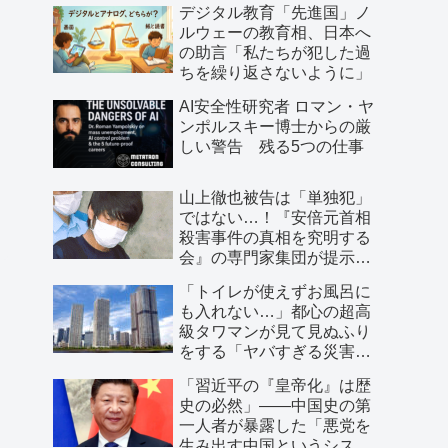
デジタル教育「先進国」ノ
ルウェーの教育相、日本へ
の助言「私たちが犯した過
ちを繰り返さないように」
AI安全性研究者 ロマン・ヤ
ンポルスキー博士からの厳
しい警告 残る5つの仕事
山上徹也被告は「単独犯」
ではない…！『安倍元首相
殺害事件の真相を究明する
会』の専門家集団が提示し
た「３つの根拠」
「トイレが使えずお風呂に
も入れない…」都心の超高
級タワマンが見て見ぬふり
をする「ヤバすぎる災害リ
スク」
「習近平の『皇帝化』は歴
史の必然」――中国史の第
一人者が暴露した「悪党を
生み出す中国というシステ