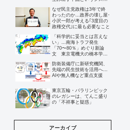
ム」
なぜ民主党政権は3年で終
わったのか…政界の壊し屋･
小沢一郎が考える｢3度目の
政権交代｣に最も必要なこと
「科学的に妥当とは言えな
い」…南海トラフ発生
「70〜80％」めぐり新論
文 東京電機大の橋本学特
任教授ら
防衛装備庁に新研究機関、
先端の民生技術を活用へ…
AIや無人機など重点支援
東京五輪・パラリンピック
のレガシーは、てんこ盛り
の「不祥事と疑惑」
アーカイブ