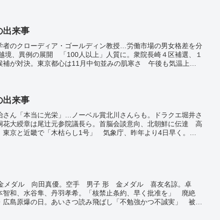
日の出来事
学者のクローディア・ゴールディン教授…労働市場の男女格差を分
が越境、異例の展開 「100人以上」人質に。衆院長崎４区補選、１
候補が対決。東京都心は11月中旬並みの肌寒さ 午後も気温上が
る。鳥島近海で続いていた地震「通常と異なる」 識者、警戒呼び
日の出来事
治さん「本当に光栄」…ノーベル賞北川さんらも。ドラクエ堀井さ
桐花大綬章は尾辻元参院議長ら。首脳会談意向、北朝鮮に伝達 高
。東京と近畿で「木枯らし1号」 気象庁、昨年より4日早く。外
 全国３５万人増、地場産業担い手。山林で高齢女性の遺体発見
沢。赤や黄色の木々鮮やかに いろは坂の紅葉見ごろ 栃木・日
トランプ氏「詐欺」批判…対策機運に水。トランプ大統領、米軍部
ト教徒襲撃でナイジェリア。アフガン北部でＭ６．３、２０人死
スク損壊。大エジプト博物館オープン 世界最大規模、日本が支
金メダル 向田真優。空手 男子 形 金メダル 喜友名諒。卓
強化図る エネルギー協議へ。ドバイでコーヒー１杯１５万円 世
本智和、水谷隼、丹羽孝希。「核禁止条約、早く批准を」 廃絶
り。
・広島原爆の日。あいさつ読み飛ばし「不勉強かつ不誠実」 被爆
で4515人の感染確認 3日連続で4000人超。大阪府で過去最多
8人増 新型コロナ。