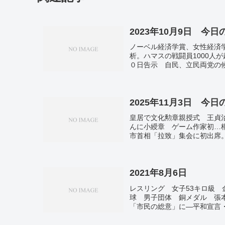
2023年10月9日 今
ノーベル経済学賞、女性経済
析。ハマスの戦闘員1000人
０日告示 自民、立民両党の
らず あす（火）は暖かさ戻
かけ。
2025年11月3日 今
皇居で文化勲章親授式 王貞
んに小綬章 ゲーム作家初…
市首相「拉致」集会に初出席
国人１割超、２７市区町村に
クマに襲われたか 秋田・湯
光。米、ＣＯＰ３０欠席か 
隊派遣「あり得る」 キリス
2021年8月6日
亡 ３２０人負傷、歴史的モ
レスリング 女子53キロ級 
援。ロシア首相が訪中、関係
球 男子団体 銅メダル 張
界一高額、「繊細な甘さ」売
「市民の総意」に―平和宣言
者団体が菅首相批判。東京都内
1310人感染確認 前週比42