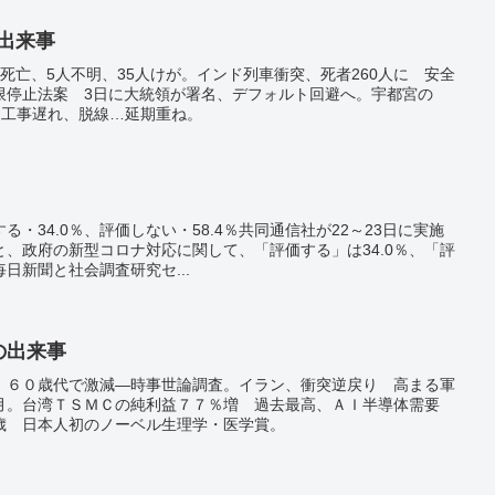
の出来事
死亡、5人不明、35人けが。インド列車衝突、死者260人に 安全
限停止法案 3日に大統領が署名、デフォルト回避へ。宇都宮の
業 工事遅れ、脱線…延期重ね。
・34.0％、評価しない・58.4％共同通信社が22～23日に実施
、政府の新型コロナ対応に関して、「評価する」は34.0％、「評
毎日新聞と社会調査研究セ...
日の出来事
 ６０歳代で激減―時事世論調査。イラン、衝突逆戻り 高まる軍
月。台湾ＴＳＭＣの純利益７７％増 過去最高、ＡＩ半導体需要
歳 日本人初のノーベル生理学・医学賞。