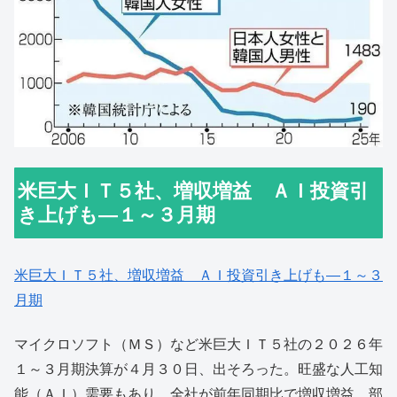
米巨大ＩＴ５社、増収増益 ＡＩ投資引
き上げも―１～３月期
米巨大ＩＴ５社、増収増益 ＡＩ投資引き上げも―１～３
月期
マイクロソフト（ＭＳ）など米巨大ＩＴ５社の２０２６年
１～３月期決算が４月３０日、出そろった。旺盛な人工知
能（ＡＩ）需要もあり、全社が前年同期比で増収増益。部