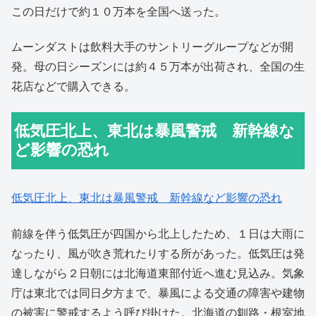
この日だけで約１０万本を全国へ送った。
ムーンダストは飲料大手のサントリーグループなどが開
発。母の日シーズンには約４５万本が出荷され、全国の生
花店などで購入できる。
低気圧北上、東北は暴風警戒 新幹線な
ど影響の恐れ
低気圧北上、東北は暴風警戒 新幹線など影響の恐れ
前線を伴う低気圧が四国から北上したため、１日は大雨に
なったり、風が吹き荒れたりする所があった。低気圧は発
達しながら２日朝には北海道東部付近へ進む見込み。気象
庁は東北では同日夕方まで、暴風による交通の障害や建物
の被害に警戒するよう呼び掛けた。北海道の釧路・根室地