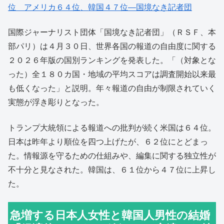
位 アメリカ６４位、韓国４７位―国境なき記者団
国際ジャーナリスト団体「国境なき記者団」（ＲＳＦ、本
部パリ）は４月３０日、世界各国の報道の自由度に関する
２０２６年版の国別ランキングを発表した。「（対象とな
った）全１８０カ国・地域の平均スコアは調査開始以来最
も低くなった」と説明。年々報道の自由が制限されていく
実態が浮き彫りとなった。
トランプ大統領による報道への批判が続く米国は６４位。
日本は昨年より順位を四つ上げたが、６２位にとどまっ
た。情報源を守るための仕組みや、編集に関する独立性が
不十分と見なされた。韓国は、６１位から４７位に上昇し
た。
急増する日本人女性と韓国人男性の結婚