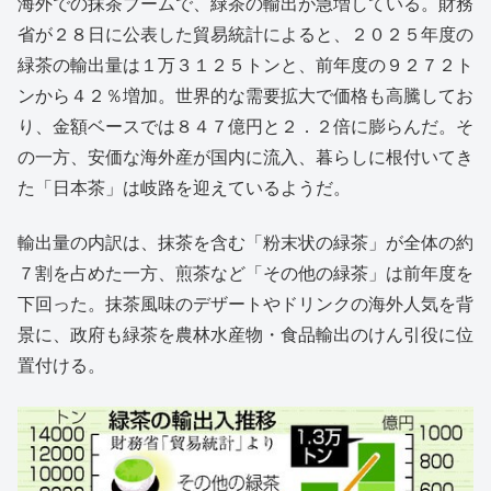
海外での抹茶ブームで、緑茶の輸出が急増している。財務
省が２８日に公表した貿易統計によると、２０２５年度の
緑茶の輸出量は１万３１２５トンと、前年度の９２７２ト
ンから４２％増加。世界的な需要拡大で価格も高騰してお
り、金額ベースでは８４７億円と２．２倍に膨らんだ。そ
の一方、安価な海外産が国内に流入、暮らしに根付いてき
た「日本茶」は岐路を迎えているようだ。
輸出量の内訳は、抹茶を含む「粉末状の緑茶」が全体の約
７割を占めた一方、煎茶など「その他の緑茶」は前年度を
下回った。抹茶風味のデザートやドリンクの海外人気を背
景に、政府も緑茶を農林水産物・食品輸出のけん引役に位
置付ける。