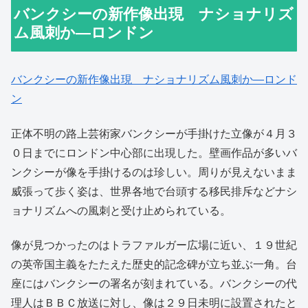
バンクシーの新作像出現 ナショナリズ
ム風刺か―ロンドン
バンクシーの新作像出現 ナショナリズム風刺か―ロンド
ン
正体不明の路上芸術家バンクシーが手掛けた立像が４月３
０日までにロンドン中心部に出現した。壁画作品が多いバ
ンクシーが像を手掛けるのは珍しい。周りが見えないまま
威張って歩く姿は、世界各地で台頭する移民排斥などナシ
ョナリズムへの風刺と受け止められている。
像が見つかったのはトラファルガー広場に近い、１９世紀
の英帝国主義をたたえた歴史的記念碑が立ち並ぶ一角。台
座にはバンクシーの署名が刻まれている。バンクシーの代
理人はＢＢＣ放送に対し、像は２９日未明に設置されたと