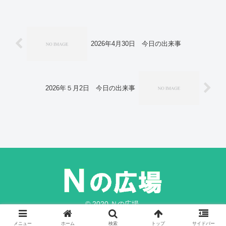
10区で林氏を支援 公選法違反で逮捕の
千葉・多古町長。「演説会参加者への日
当は選挙買収」 市民団体、自民・国光
氏を告発。小池東京都知事、21日に公務
に本格復帰 4週間ぶりに公の場へ。ボー
ジョレ解禁、深夜に乾杯 「家飲み」需
2026年4月30日 今日の出来事
要で販売回復の期待も。韓国、新規感染
者が過去最多 病院で感染相次ぐ 重症
患者が急増。
2026年５月2日 今日の出来事
© 2020 Ｎの広場.
メニュー
ホーム
検索
トップ
サイドバー