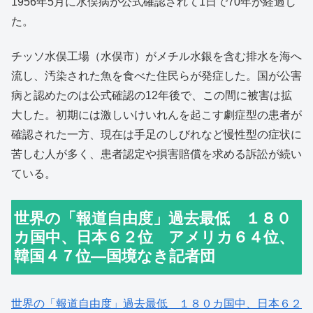
1956年5月に水俣病が公式確認されて1日で70年が経過し
た。
チッソ水俣工場（水俣市）がメチル水銀を含む排水を海へ
流し、汚染された魚を食べた住民らが発症した。国が公害
病と認めたのは公式確認の12年後で、この間に被害は拡
大した。初期には激しいけいれんを起こす劇症型の患者が
確認された一方、現在は手足のしびれなど慢性型の症状に
苦しむ人が多く、患者認定や損害賠償を求める訴訟が続い
ている。
世界の「報道自由度」過去最低 １８０
カ国中、日本６２位 アメリカ６４位、
韓国４７位―国境なき記者団
世界の「報道自由度」過去最低 １８０カ国中、日本６２