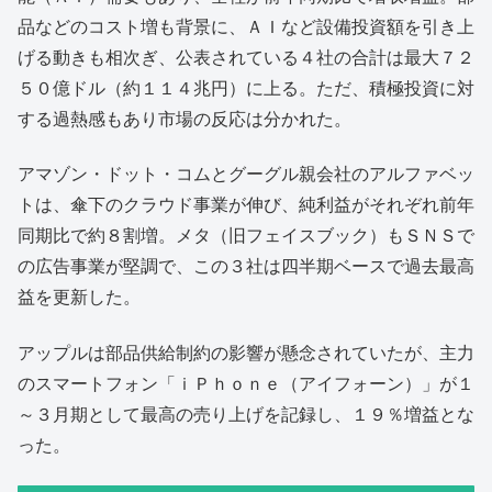
品などのコスト増も背景に、ＡＩなど設備投資額を引き上
げる動きも相次ぎ、公表されている４社の合計は最大７２
５０億ドル（約１１４兆円）に上る。ただ、積極投資に対
する過熱感もあり市場の反応は分かれた。
アマゾン・ドット・コムとグーグル親会社のアルファベッ
トは、傘下のクラウド事業が伸び、純利益がそれぞれ前年
同期比で約８割増。メタ（旧フェイスブック）もＳＮＳで
の広告事業が堅調で、この３社は四半期ベースで過去最高
益を更新した。
アップルは部品供給制約の影響が懸念されていたが、主力
のスマートフォン「ｉＰｈｏｎｅ（アイフォーン）」が１
～３月期として最高の売り上げを記録し、１９％増益とな
った。