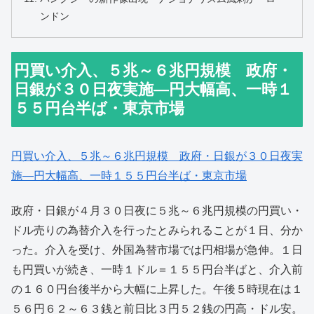
ンドン
円買い介入、５兆～６兆円規模 政府・
日銀が３０日夜実施―円大幅高、一時１
５５円台半ば・東京市場
円買い介入、５兆～６兆円規模 政府・日銀が３０日夜実
施―円大幅高、一時１５５円台半ば・東京市場
政府・日銀が４月３０日夜に５兆～６兆円規模の円買い・
ドル売りの為替介入を行ったとみられることが１日、分か
った。介入を受け、外国為替市場では円相場が急伸。１日
も円買いが続き、一時１ドル＝１５５円台半ばと、介入前
の１６０円台後半から大幅に上昇した。午後５時現在は１
５６円６２～６３銭と前日比３円５２銭の円高・ドル安。