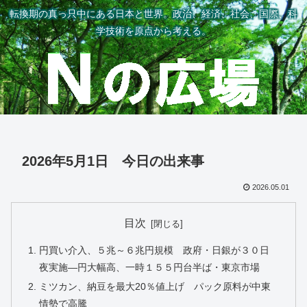
転換期の真っ只中にある日本と世界。政治、経済、社会、国際、科
学技術を原点から考える。
2026年5月1日 今日の出来事
2026.05.01
目次
円買い介入、５兆～６兆円規模 政府・日銀が３０日
夜実施―円大幅高、一時１５５円台半ば・東京市場
ミツカン、納豆を最大20％値上げ パック原料が中東
情勢で高騰