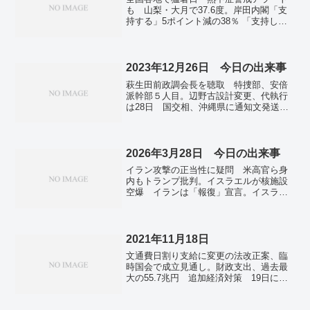
も 山梨・大月で37.6度。岸田内閣「支
持する」5ポイント減の38％ 「支持しな
い」41％。マイナカードの証明書交付、
44自治体でプログラムミス 富士通子会
社。落ち葉堆肥農法 世界遺産に認定
埼玉・武蔵野地域 関東初。スウェーデ
2023年12月26日 今日の出来事
ン加盟前進、NATOに実利 実は北欧きっ
萩生田前政調会長を聴取 特捜部、安倍
ての軍事大国。
派幹部５人目。辺野古設計変更、代執行
は28日 国交相、沖縄県に通知文発送。
金融庁、損保４社に改善命令 価格調整
「反復・継続」―７年で５７６社・団体
に。竹入義勝氏死去、９７歳 元公明委
員長、日中橋渡し役。通常国会、１月２
2026年3月28日 今日の出来事
６日召集軸 東京地検捜査も影響―政
イラン攻撃の正当性に疑問 米高官ら身
府・与党。冬ボーナス、４年ぶり９０万
内もトランプ批判。イスラエルが核施設
円台に 大手企業、過去３番目の高さ―
空爆 イランは「報復」宣言。イスラエ
経団連集計。イスラエル首相、戦闘強化
ルにミサイル発射 イエメンのフーシ
表明 「今後数日」、軍事作戦継続強
派、「初参戦」。東京都心で桜満開 平
調。
年より３日早く―気象庁。授業で２５％
が生成ＡＩ使用 児童・生徒、調査や作
2021年11月18日
文の助言など―５人に１人「勉強不要
文通費日割り支給に変更の法改正案、臨
に」・民間調査。モバイルバッテリーは
時国会で成立見通し。財政支出、過去最
２個まで 機内持ち込みで新国際基準―
大の55.7兆円 追加経済対策 19日に決
国連機関。
定。自民「積極財政」大合唱 「沈黙」
の再建派 PB黒字化、不透明。衆院千葉