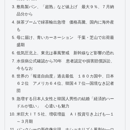
敷島製パン、「超熟」など値上げ 最大９％、７月納
品分から
抹茶ブームで緑茶輸出急増 価格高騰、国内に海外産
も
母に届け、青いカーネーション 千葉・芝山で出荷最
盛期
低気圧北上、東北は暴風警戒 新幹線など影響の恐れ
水俣病公式確認から70年 患者認定や損害賠償訴訟、
今もなお
世界の「報道自由度」過去最低 １８０カ国中、日本
６２位 アメリカ６４位、韓国４７位―国境なき記者
団
急増する日本人女性と韓国人男性の結婚「経済的ハー
ドルが低い」 心遣いも魅力
米巨大ＩＴ５社、増収増益 ＡＩ投資引き上げも―１
～３月期
バンクシーの新作像出現 ナショナリズム風刺か―ロ