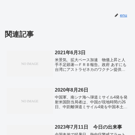
enu
関連記事
2021年6月3日
米景気、拡大ペース加速 物価上昇と人
手不足顕著―ＦＲＢ報告。政府 あすにも
台湾にアストラゼネカのワクチン提供す
る方針。英、インド太平洋に傾斜 ＴＰ
Ｐ参加「大きなチャンス」。イスラエル
政権交代の流れ演出 ユダヤ人極右政党
のナフタリ・ベネット党首。
2020年8月26日
中国軍、南シナ海へ弾道ミサイル4発を発
射米国防当局者は、中国が現地時間の26
日、中距離弾道ミサイル4発を中国本土か
ら南シナ海に向けて発射したと明らかに
した。海南島と西沙諸島の間の海域に着
弾したという。「アスリートである前に
黒人女性」 大坂選...
2023年7月11日 今日の出来事
全国各地で猛暑日 熱中症警戒アラート