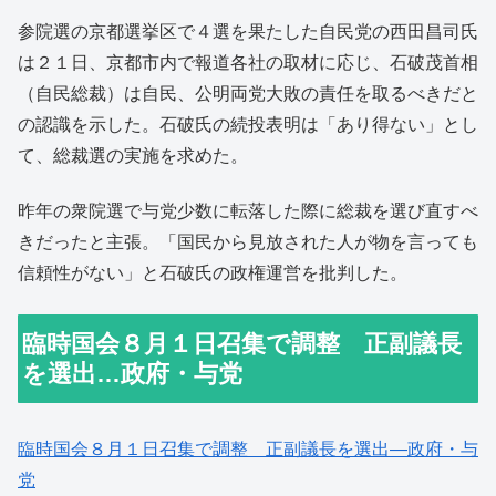
参院選の京都選挙区で４選を果たした自民党の西田昌司氏
は２１日、京都市内で報道各社の取材に応じ、石破茂首相
（自民総裁）は自民、公明両党大敗の責任を取るべきだと
の認識を示した。石破氏の続投表明は「あり得ない」とし
て、総裁選の実施を求めた。
昨年の衆院選で与党少数に転落した際に総裁を選び直すべ
きだったと主張。「国民から見放された人が物を言っても
信頼性がない」と石破氏の政権運営を批判した。
臨時国会８月１日召集で調整 正副議長
を選出…政府・与党
臨時国会８月１日召集で調整 正副議長を選出―政府・与
党