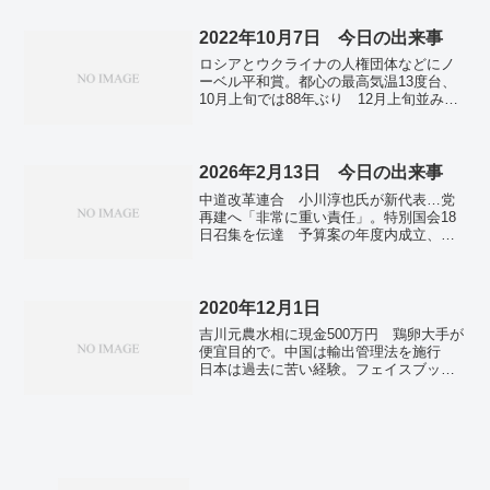
コロナ。NY州、過去最多の1日3.8万人感
染。イギリス、イタリアで新規感染最
2022年10月7日 今日の出来事
多 ドイツで初のオミクロン株死者。フ
ロシアとウクライナの人権団体などにノ
ランス、新規感染者9万人超え過去最多更
ーベル平和賞。都心の最高気温13度台、
新 新型コロナ。洋上風力促進3区域、三
10月上旬では88年ぶり 12月上旬並み。
菱商事・中部電系が落札 東電は敗れ
谷原章介、立民の泉健太代表に関する発
る。
言を訂正し謝罪。若田さん、ISS到着 米
宇宙船がドッキング。全国で新たに2万
9443人感染 前週より7000人減 新型コ
2026年2月13日 今日の出来事
ロナ。
中道改革連合 小川淳也氏が新代表…党
再建へ「非常に重い責任」。特別国会18
日召集を伝達 予算案の年度内成立、高
市首相「諦めず」。日本が大会第７日で
２桁メダル到達 22年北京の第９日を２
日上回る最速ペース。中国漁船拿捕 鈴
木農相、抑制のため「今後も毅然と対
2020年12月1日
応」。中国の新築価格、都市の９割で低
吉川元農水相に現金500万円 鶏卵大手が
下 続く不動産不況―１月。
便宜目的で。中国は輸出管理法を施行
日本は過去に苦い経験。フェイスブック
主導の暗号資産「リブラ」を「ディエ
ム」に改称。