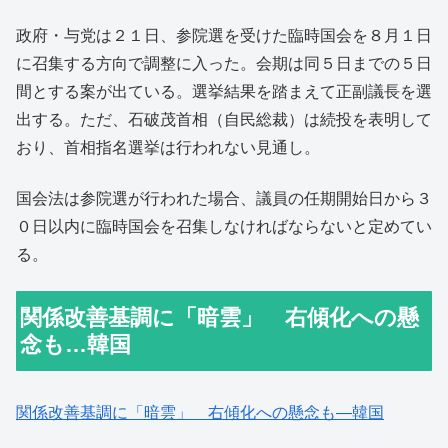
政府・与党は２１日、参院選を受けた臨時国会を８月１日
に召集する方向で調整に入った。会期は同５日までの５日
間とする案が出ている。選挙結果を踏まえて正副議長を選
出する。ただ、石破茂首相（自民総裁）は続投を表明して
おり、首相指名選挙は行われない見通し。
国会法は参院選が行われた場合、議員の任期開始日から３
０日以内に臨時国会を召集しなければならないと定めてい
る。
関係改善基調に「暗雲」 右傾化への懸
念も…韓国
関係改善基調に「暗雲」 右傾化への懸念も―韓国