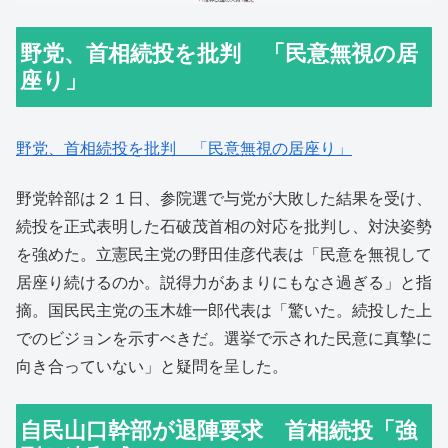
野党、首相続投を批判 「民意無視の居
座り」
野党、首相続投を批判 「民意無視の居座り」
野党幹部は２１日、参院選で与党が大敗した結果を受け、
続投を正式表明した石破茂首相の対応を批判し、対決姿勢
を強めた。立憲民主党の野田佳彦代表は「民意を無視して
居座り続けるのか。説得力があまりにもなさ過ぎる」と指
摘。国民民主党の玉木雄一郎代表は「驚いた。続投した上
でのビジョンを示すべきだ。選挙で示された民意に真摯に
向き合っていない」と疑問を呈した。
自民山口幹部が退陣要求 首相続投「強