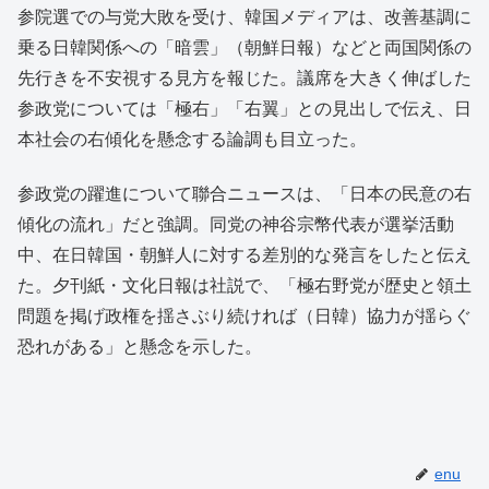
参院選での与党大敗を受け、韓国メディアは、改善基調に
乗る日韓関係への「暗雲」（朝鮮日報）などと両国関係の
先行きを不安視する見方を報じた。議席を大きく伸ばした
参政党については「極右」「右翼」との見出しで伝え、日
本社会の右傾化を懸念する論調も目立った。
参政党の躍進について聯合ニュースは、「日本の民意の右
傾化の流れ」だと強調。同党の神谷宗幣代表が選挙活動
中、在日韓国・朝鮮人に対する差別的な発言をしたと伝え
た。夕刊紙・文化日報は社説で、「極右野党が歴史と領土
問題を掲げ政権を揺さぶり続ければ（日韓）協力が揺らぐ
恐れがある」と懸念を示した。
enu