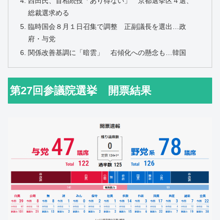
西田氏、首相続投「あり得ない」 京都選挙区４選、
総裁選求める
臨時国会８月１日召集で調整 正副議長を選出…政
府・与党
関係改善基調に「暗雲」 右傾化への懸念も…韓国
第27回参議院選挙 開票結果