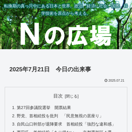
転換期の真っ只中にある日本と世界。政治、経済、社会、国際、科
学技術を原点から考える。
2025年7月21日 今日の出来事
2025.07.21
目次
第27回参議院選挙 開票結果
野党、首相続投を批判 「民意無視の居座り」
自民山口幹部が退陣要求 首相続投「強烈な違和感」