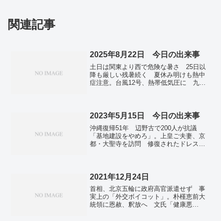
関連記事
2025年8月22日 今日の出来事
土日は関東より西で危険な暑さ 25日以
降も厳しい残暑続く 夏休み明けも熱中
症注意。台風12号、熱帯低気圧に 九州
南部で雨続く恐れ 土砂災害に警戒を。7
月消費者物価3.1％上昇 コメなど食料品
が押し上げ 伸びは鈍化。新型コロナ患
者数 9週連続で増加 カミソリでのど切
2023年5月15日 今日の出来事
るような痛み「ニンバス」系統流行。
沖縄復帰51年 辺野古で200人が抗議
TICAD、「横浜宣言」採択し閉幕 日本
「基地建設をやめろ」。上皇ご夫妻、京
はアフリカの経済成長支援。「国宝」邦
都・大聖寺を訪問 修復されたドレス
画実写で２位に 興収１１０億円超え。
「大礼服」見学。葵祭の行列、16日に順
シャープが動物型ＡＩロボ発売 自然な
延 天候の悪化見込まれ。現職エルドア
会話、キャラ展開目指す。日韓、シャト
ン氏がリード トルコ大統領選、決選投
ル外交再開へ 李在明大統領、２３日来
票も視野…議会は与党連合過半数。タイ
2021年12月24日
日。北朝鮮、露派遣の兵士を表彰 金正
下院選、野党で過半数の見通し 王室改
恩氏が遺族の子供抱きしめる場面も。
首相、北京五輪に政府高官派遣せず 事
革掲げる前進党大躍進。電気代、6月値上
実上の「外交ボイコット」。朴槿恵前大
げへ 政府、16日に了承。
統領に恩赦、釈放へ 文氏「健康悪
化」 大統領選に影響も。全国で新たに
302人感染 前週金曜から120人増 新型