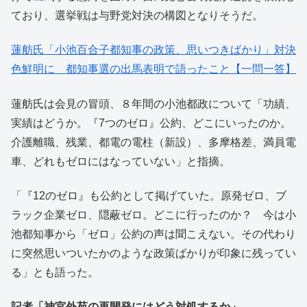
ており、選挙戦は与野党対決の構図となりそうだ。
蓮舫氏「小池百合子都知事の政策、思いつきばかり」対決
色鮮明に 都知事選の出馬表明で語ったこと【一問一答】
蓮舫氏は会見の冒頭、８年間の小池都政について「功績、
実績はどうか。『7つのゼロ』公約、どこにいったのか。
介護離職、残業、都電の電柱（新設）、多摩格差、満員電
車、どれもゼロにはなっていない」と指摘。
「『12のゼロ』も公約として掲げていた。原発ゼロ、ブ
ラック企業ゼロ、隠蔽ゼロ。どこに行ったのか？ 今は小
池都知事から「ゼロ」公約の声は聞こえない。その代わり
に突然思いついたかのような政策ばかりが印象に残ってい
る」とも語った。
記者「神宮外苑の再開発にはどう対処するか」