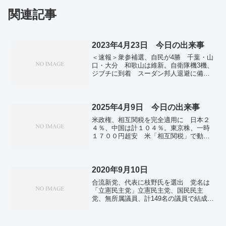
関連記事
2023年4月23日 今日の出来事
＜速報＞衆参補選、自民が4勝 千葉・山
口・大分 和歌山は維新。自衛隊機3機、
ジブチに到着 スーダン邦人退避に備え
待機…防衛省。米外交官ら100人、ヘリで
脱出 13カ国の外国人150人超がサウジに
船で退避。知床観光船「カズワン」沈没
から1年、追悼式で犠牲者に祈り…北海道
2025年4月9日 今日の出来事
斜里町。G7、学び直しの重要性を確認
米政権、相互関税を完全適用に 日本２
労働雇用相会合で共同声明。G7農相、食
４％、中国は計１０４％。東京株、一時
料安保強化へ連携 生産性向上、ウクラ
１７００円超安 米「相互関税」で動揺
イナ支援も。全国で新たに8694人が感
続く。海外勢が米国債売り？ 長期金利
染 前週より1700人増 新型コロナ。
が急上昇…中国の報復説も。米国防総省
ナンバー３を承認 上院、日本に防衛費
３％要求。「インド太平洋」との連携重
2020年9月10日
要 日欧の共同開発訴え…ＮＡＴＯ総
合流新党、代表に枝野氏を選出 党名は
長。備蓄米、追加で10万トン放出へ 価
「立憲民主党」立憲民主党、国民民主
格安定のため7月まで毎月実施。韓国・最
党、無所属議員、計149名の議員で結成す
大野党の代表、辞任表明 大統領選の予
る合流新党の代表選挙は、10日投票が行
備選出馬見通し。
われ、新党の代表に立憲民主党の枝野代
表が選出され、新党の党名は「立憲民主