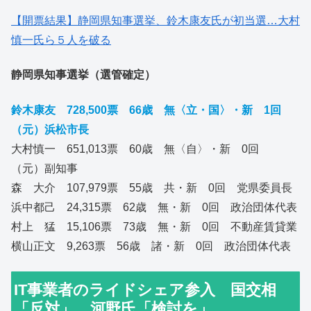
【開票結果】静岡県知事選挙、鈴木康友氏が初当選…大村
慎一氏ら５人を破る
静岡県知事選挙（選管確定）
鈴木康友 728,500票 66歳 無〈立・国〉・新 1回
（元）浜松市長
大村慎一 651,013票 60歳 無〈自〉・新 0回
（元）副知事
森 大介 107,979票 55歳 共・新 0回 党県委員長
浜中都己 24,315票 62歳 無・新 0回 政治団体代表
村上 猛 15,106票 73歳 無・新 0回 不動産賃貸業
横山正文 9,263票 56歳 諸・新 0回 政治団体代表
IT事業者のライドシェア参入 国交相
「反対」 河野氏「検討を」