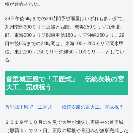
報が発表された。
28日午後6時までの24時間予想雨量はいずれも多い所で、
九州南部300ミリ▽近畿と四国、奄美250ミリ▽九州北
部、東海200ミリ▽関東甲信180ミリ▽沖縄150ミリ。29
日午後6時までの24時間は、東海100～200ミリ▽関東甲
信、東北100～150ミリ▽沖縄50～100ミリ――としてい
る。
首里城正殿で「工匠式」 伝統衣装の宮
大工、完成祝う
首里城正殿で「工匠式」 伝統衣装の宮大工、完成祝う
２０１９年１０月の火災で大半が焼失し再建中の首里城
（那覇市）で２７日、正殿の屋根や骨組みが無事完成した