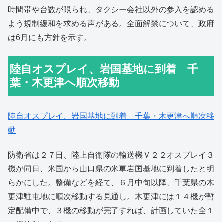
時間帯や台数が限られ、タクシー会社以外の参入を認める
よう規制緩和を求める声がある。全面解禁について、政府
は6月にも方針を示す。
陸自オスプレイ、岩国基地に到着 千
葉・木更津へ順次移動
陸自オスプレイ、岩国基地に到着 千葉・木更津へ順次移
動
防衛省は２７日、陸上自衛隊の輸送機Ｖ２２オスプレイ３
機が同日、米国から山口県の米軍岩国基地に到着したと明
らかにした。整備などを経て、６月中旬以降、千葉県の木
更津駐屯地に順次移動する見通し。木更津には１４機が暫
定配備中で、３機の移動が完了すれば、計画していた全１