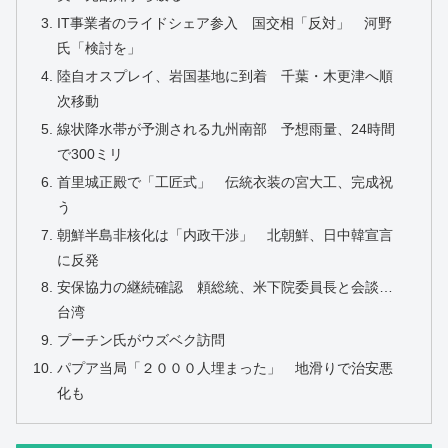
IT事業者のライドシェア参入 国交相「反対」 河野
氏「検討を」
陸自オスプレイ、岩国基地に到着 千葉・木更津へ順
次移動
線状降水帯が予測される九州南部 予想雨量、24時間
で300ミリ
首里城正殿で「工匠式」 伝統衣装の宮大工、完成祝
う
朝鮮半島非核化は「内政干渉」 北朝鮮、日中韓宣言
に反発
安保協力の継続確認 頼総統、米下院委員長と会談…
台湾
プーチン氏がウズベク訪問
パプア当局「２０００人埋まった」 地滑りで治安悪
化も