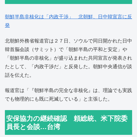
朝鮮半島非核化は「内政干渉」 北朝鮮、日中韓宣言に反
発
北朝鮮外務省報道官は２７日、ソウルで同日開かれた日中
韓首脳会談（サミット）で「朝鮮半島の平和と安定」や
「朝鮮半島の非核化」が盛り込まれた共同宣言が発表され
たとして、「内政干渉だ」と反発した。朝鮮中央通信が談
話を伝えた。
報道官は「『朝鮮半島の完全な非核化』は、理論でも実践
でも物理的にも既に死滅している」と主張した。
安保協力の継続確認 頼総統、米下院委
員長と会談…台湾