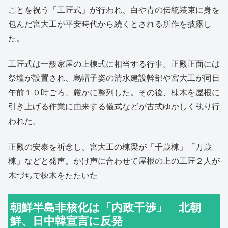
ことを祝う「工匠式」が行われ、白や青の伝統装束に身を
包んだ宮大工が平安時代から続くとされる所作を披露し
た。
工匠式は一般家屋の上棟式に相当する行事。正殿正面には
祭壇が設置され、烏帽子姿の清水建設幹部や宮大工が同日
午前１０時ごろ、厳かに整列した。その後、棟木を屋根に
引き上げる作業に由来する儀式などが古式ゆかしく執り行
われた。
正殿の安泰を祈念し、宮大工の棟梁が「千歳棟」「万歳
棟」などと発声。かけ声に合わせて屋根の上の工匠２人が
木づちで棟木をたたいた
朝鮮半島非核化は「内政干渉」 北朝
鮮、日中韓宣言に反発