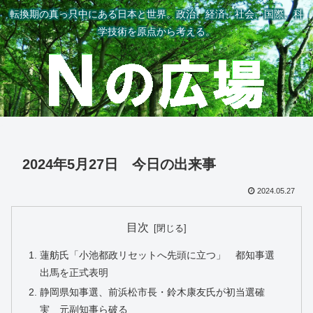
転換期の真っ只中にある日本と世界。政治、経済、社会、国際、科
学技術を原点から考える。
2024年5月27日 今日の出来事
2024.05.27
目次
蓮舫氏「小池都政リセットへ先頭に立つ」 都知事選
出馬を正式表明
静岡県知事選、前浜松市長・鈴木康友氏が初当選確
実 元副知事ら破る