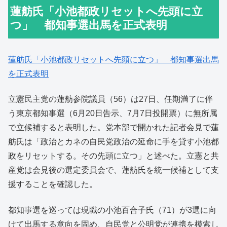
蓮舫氏「小池都政リセットへ先頭に立
つ」 都知事選出馬を正式表明
蓮舫氏「小池都政リセットへ先頭に立つ」 都知事選出馬
を正式表明
立憲民主党の蓮舫参院議員（56）は27日、任期満了に伴
う東京都知事選（6月20日告示、7月7日投開票）に無所属
で立候補すると表明した。党本部で開かれた記者会見で蓮
舫氏は「政治とカネの自民党政治の延命に手を貸す小池都
政をリセットする。その先頭に立つ」と述べた。立憲と共
産党は会見後の選定委員会で、蓮舫氏を統一候補として支
援することを確認した。
都知事選を巡っては現職の小池百合子氏（71）が3選に向
けて出馬する意向を固め、自民党と公明党が連携を模索し