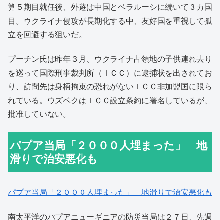
算５期目就任後、外遊は中国とベラルーシに続いて３カ国
目。ウクライナ侵攻が長期化する中、友好国を重視して孤
立を回避する狙いだ。
プーチン氏は昨年３月、ウクライナ占領地の子供連れ去り
を巡って国際刑事裁判所（ＩＣＣ）に逮捕状を出されてお
り、訪問先は身柄拘束の恐れがないＩＣＣ非加盟国に限ら
れている。ウズベクはＩＣＣ設立条約に署名しているが、
批准していない。
パプア当局「２０００人埋まった」 地
滑りで治安悪化も
パプア当局「２０００人埋まった」 地滑りで治安悪化も
南太平洋のパプアニューギニアの防災当局は２７日、先週