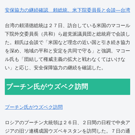
安保協力の継続確認 頼総統、米下院委員長と会談―台湾
台湾の頼清徳総統は２７日、訪台している米国のマコール
下院外交委員長（共和）ら超党派議員団と総統府で会談し
た。頼氏は会談で「米国など理念の近い国と引き続き協力
を深め、地域の平和と安定を共同で守る」と強調。マコー
ル氏も「団結して権威主義の拡大と戦わなくてはいけな
い」と応じ、安全保障協力の継続を確認した。
プーチン氏がウズベク訪問
プーチン氏がウズベク訪問
ロシアのプーチン大統領は２６日、２日間の日程で中央ア
ジアの旧ソ連構成国ウズベキスタンを訪問した。７日の通