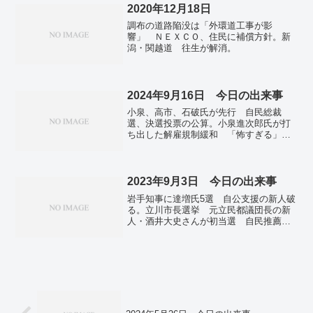
党」に決まった。香港...
2020年12月18日
調布の道路陥没は「外環道工事が影
響」 ＮＥＸＣＯ、住民に補償方針。新
潟・関越道 往生が解消。
2024年9月16日 今日の出来事
小泉、高市、石破氏が先行 自民総裁
選、決選投票の公算。小泉進次郎氏が打
ち出した解雇規制緩和 「怖すぎる」
SNS不安の声。トランプ氏、再び暗殺未
遂 ゴルフ中警護が発砲、本人は無事…
銃で狙った５８歳男拘束・米。「ＳＨＯ
ＧＵＮ」歴代最多１８冠 真田広之さん
2023年9月3日 今日の出来事
主演男優賞…日本人初、女優賞も・米エ
岩手知事に達増氏5選 自公支援の新人破
ミー賞。円高進行、一時139円台 1年2カ
る。立川市長選挙 元立民都議団長の新
月ぶり、FRBの利下げ観測で。技能実習
人・酒井大史さんが初当選 自民推薦候
生の転職、要件明確に 失踪者は過去最
補ら破る。サザン桑田佳祐さん「坂本龍
多、対策強化へ。台風１４号、１８日に
一さんの思い受け止めて作った」 外苑
奄美接近 強風や高波に警戒呼びかけ。
再開発を憂う新曲、ラジオで明かす。
イスラエル中部にミサイル「落下」 イ
エメンのフーシ派が攻撃。