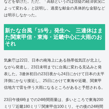
などを挙げた。ただ、「高額というのは信徒の経済状況に
よって変わる」と説明し、過度な献金の具体的な金額など
は明示しなかった。
新たな台風「15号」発生へ 三連休はま
た関東甲信・東海・近畿中心に大雨のお
それ
気象庁は22日、日本の南海上にある熱帯低気圧が北上し
ながら発達し、23日未明までに台風に変わる見込みと発
表した。3連休初日の23日夜から24日にかけて日本の太平
洋側にかなり接近し、25日にかけて東海や近畿、関東甲
信地方で雷を伴う大雨になるところがあると予想される。
23日午後6時までの24時間雨量は、多いところで東海200
ミリ▽近畿180ミリ▽関東甲信100ミリ。その後の24時間