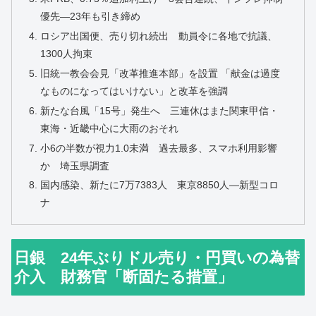
優先―23年も引き締め
ロシア出国便、売り切れ続出 動員令に各地で抗議、
1300人拘束
旧統一教会会見「改革推進本部」を設置 「献金は過度
なものになってはいけない」と改革を強調
新たな台風「15号」発生へ 三連休はまた関東甲信・
東海・近畿中心に大雨のおそれ
小6の半数が視力1.0未満 過去最多、スマホ利用影響
か 埼玉県調査
国内感染、新たに7万7383人 東京8850人―新型コロ
ナ
日銀 24年ぶりドル売り・円買いの為替
介入 財務官「断固たる措置」