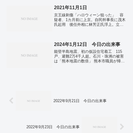
月で 英科学誌。東京都、2万513人の新
型コロナ感染確認 4カ月ぶりの2万人
2021年11月1日
超。2022年の出生数 80万人割れの見通
京王線刺傷「ハロウィーン狙った」 容
し 過去最少。自転車のヘルメット着
疑者、1カ月前に上京。自民幹事長に茂木
用、23年4月から義務化 全利用者に対象
氏起用 後任外相に林芳正氏浮上。立
拡大。自民・薗浦健太郎氏、21日に辞職
憲・福山幹事長ら引責辞任検討 枝野代
届を提出 党も離党へ。
表の進退にも発展か。衆院議長に細田氏
調整 自民。全国で新たに86人の感染 1
年4カ月ぶりに100人下回る。岸田首相が2
2024年1月12日 今日の出来事
日訪英 COP26出席へ 「首脳外交、積
能登半島地震、初の仮設住宅着工 115
極的に」。
戸、避難2万4千人超。石川・珠洲の被害
は「熊本地震の数倍」 熊本市職員が帰還
報告。米英、フーシ派に軍事行動 紅海
の商船攻撃に対抗―中東情勢、一段と緊
迫。ガザ南部への攻撃やまず レバノン
でも戦闘継続―イスラエル。
2022年9月21日 今日の出来事
2022年9月23日 今日の出来事