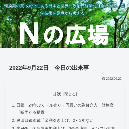
転換期の真っ只中にある日本と世界。政治、経済、社会、国際、科
学技術を原点から考える。
2022年9月22日 今日の出来事
2022.09.22
目次
日銀 24年ぶりドル売り・円買いの為替介入 財務官
「断固たる措置」
黒田日銀総裁「金利引き上げ、2～3年ない」
米FRB、0.75％追加利上げ 3会合連続、インフレ抑制