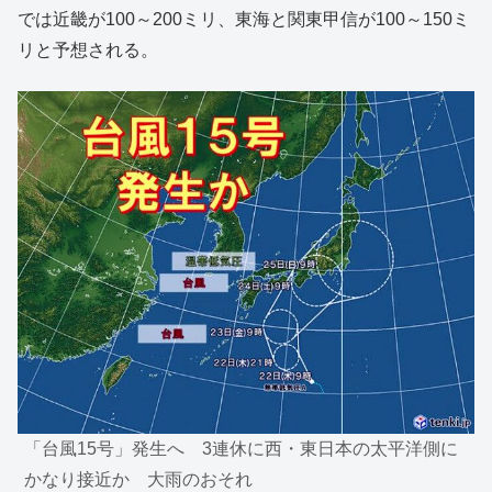
では近畿が100～200ミリ、東海と関東甲信が100～150ミ
リと予想される。
「台風15号」発生へ 3連休に西・東日本の太平洋側に
かなり接近か 大雨のおそれ