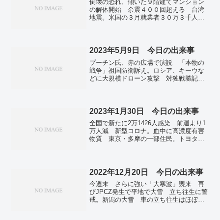
倒壊の恐れ、傾いた９階建てマンション
の解体開始 余震４００回超える 台湾
地震。米国の３月就業者３０万３千人増
で市場予想上回る 失業率は３・８％に
改善。花々の共演楽しんで 造幣局で
「桜の通り抜け」始まる 大阪。日本
初、水素・バイオ燃料船 ゼロエミッシ
2023年5月9日 今日の出来事
ョン航行に成功。23年度地域おこし協力
プーチン氏、赤の広場で演説 「本物の
隊員、過去最多の7200人に 地方移住に
戦争」祖国防衛訴え。ロシア、キーウな
関心。「新電力」119社が倒産・撤退 資
どに大規模ドローン攻撃 対独戦勝記念
源高に新拠出金、低料金維持できず。
日控え。春の叙勲、皇居で大綬章授与
式 岡田卓也元ジャスコ社長ら7人。コロ
ナ感染者数、週1回の発表、初回は19日
「注意報」などなく。3月の実質賃金、
2023年1月30日 今日の出来事
2.9％減 12カ月連続マイナス 毎月勤労
全国で新たに2万1426人感染 前週より1
統計。発電時CO2、日本はG7で最多 22
万人減 新型コロナ。血中に高濃度有害
年、脱炭素に遅れ。報告書に無断で代
物質 東京・多摩の一部住民。トヨタ、3
筆、押印 松井前大阪市長の資金管理団
年連続世界首位 1048万台、独VW上回
体。マイナカード コンビニで証明書交
る…22年。学術会議改革 科学系学会な
付システム、一時停止要請。GWの国内線
ど6団体、政府方針の再考求め声明。ルフ
利用279万人 大手2社、コロナ禍前と同
ィら送還「2月上旬の大統領訪日前に」
2022年12月20日 今日の出来事
水準。真っ赤な山肌、今年はゆるりとご
フィリピン法相が方針。岐阜で太陽柱、
覧あれ 葛城山でツツジ見ごろ。
今週末 さらに強い「大寒波」襲来 再
29日朝撮影 氷の結晶に太陽光反射、条
びJPCZ発生で平地で大雪 立ち往生に警
件限られ。
戒。新潟の大雪 車の立ち往生はほぼ解
消 陸自が除雪や車を移動。中国のコロ
ナ関連死、100万人の可能性も 今後数カ