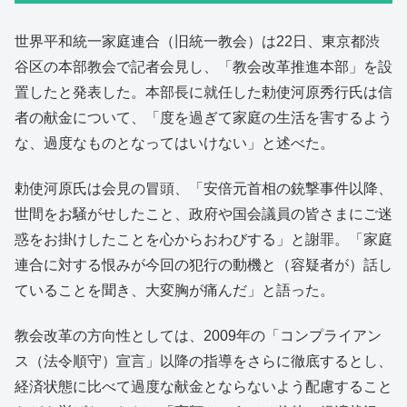
世界平和統一家庭連合（旧統一教会）は22日、東京都渋
谷区の本部教会で記者会見し、「教会改革推進本部」を設
置したと発表した。本部長に就任した勅使河原秀行氏は信
者の献金について、「度を過ぎて家庭の生活を害するよう
な、過度なものとなってはいけない」と述べた。
勅使河原氏は会見の冒頭、「安倍元首相の銃撃事件以降、
世間をお騒がせしたこと、政府や国会議員の皆さまにご迷
惑をお掛けしたことを心からおわびする」と謝罪。「家庭
連合に対する恨みが今回の犯行の動機と（容疑者が）話し
ていることを聞き、大変胸が痛んだ」と語った。
教会改革の方向性としては、2009年の「コンプライアン
ス（法令順守）宣言」以降の指導をさらに徹底するとし、
経済状態に比べて過度な献金とならないよう配慮すること