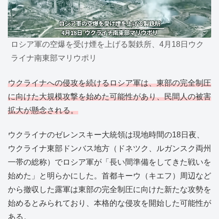
ロシア軍の空爆を受け煙を上げる製鉄所、4月18日ウク
ライナ南東部マリウポリ
ウクライナへの侵攻を続けるロシア軍は、東部の完全制圧
に向けた大規模攻撃を始めた可能性があり、民間人の被害
拡大が懸念される。
ウクライナのゼレンスキー大統領は現地時間の18日夜、
ウクライナ東部ドンバス地方（ドネツク、ルガンスク両州
一帯の総称）でロシア軍が「長い間準備をしてきた戦いを
始めた」と明らかにした。首都キーウ（キエフ）周辺など
から撤収した露軍は東部の完全制圧に向けた新たな攻勢を
始めるとみられており、本格的な侵攻を開始した可能性が
ある。