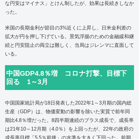
な円安はマイナス」とけん制したが、効果は長続きしなか
った。
米国の長期金利が節目の3%近くに上昇し、日米金利差の
拡大が円を押し下げている。景気浮揚のための金融緩和継
続と円安阻止の両立は難しく、当局はジレンマに直面して
いる。
中国GDP4.8％増 コロナ打撃、目標下
回る 1～3月
中国国家統計局が18日発表した2022年1～3月期の国内総
生産（GDP）は、物価変動の影響を除いた実質で前年同
期比4.8％増だった。8四半期連続のプラス成長で、成長率
は21年10～12月期（4.0％）を上回ったが、22年の政府の
成長率目標「5.5％前後」の水準を大きく下回った。前期