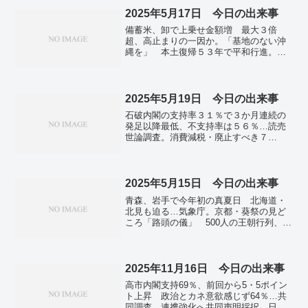
2025年5月17日 今日の出来事
備蓄米、卸で上乗せ金額増 最大３倍
超、高止まりの一因か。「基地のない沖
縄を」 本土復帰５３年で平和行進。消
費減税論をけん制 森山自民幹事長「政
治生命懸ける」。「給付と負担」こう変
わる 年金改革法案。女性役員３割、達
成は困難５４％ ２０３０年目標、経営
2025年5月19日 今日の出来事
層意識遅れ。南海トラフ備え、消防本部
石破内閣の支持率３１％で３か月連続の
を高台へ 新庁舎は省エネ追求 三重・
発足以降最低、不支持率は５６％…読売
桑名。「三社祭とひと味違う魅力を伝え
世論調査。消費減税・廃止すべき７
たい」 浅草神社に近い吉原神社でも例
３％ コメ高騰対応、不十分８７％…共
大祭 女性だけで担ぐ「女神輿」に沸
同通信コメ価格、5キロ平均4268円 再び
く。かがり火が照らす幽玄の世界 興福
値上がり 5～11日。「コメ買ったことな
寺と春日大社で「薪御能」始まる。ムー
い」 江藤農水相が発言、批判受け修
2025年5月15日 今日の出来事
ディーズ、米国の信用格付けを最高位か
正。奄美が梅雨入り 気象庁。倒壊空き
ら引き下げ 政府債務増。卒業式でガザ
青森、岩手で今年初の真夏日 北海道・
家、放置の懸念 所有者不明８０件超…
「ジェノサイド」非難の学生 米NY大学
北見も迫る…気象庁。京都・葵祭の見ど
能登被災地、対応に苦慮。奈良の唐招提
が卒業保留。トランプ氏「レベル低過
ころ「路頭の儀」 500人の王朝行列、都
寺で伝統うちわまき 参拝客が「宝扇」
ぎ」 中東歴訪での発言酷評…イラン指
大路彩る。外国人材の特定技能を拡大
取り合い。スマホで注文→自律走行ロボ
導者。
へ 倉庫、リネン、資源循環…政府。安
ットが自宅へ配送 セブンが実証開始。
倍氏銃撃、１０月初公判か 奈良地裁が
侵攻終結には「成果」必要 ウクライナ
検察、弁護側に提示。米大統領、核合意
2025年11月16日 今日の出来事
即時停戦に難色…ロ大統領。
「近づいている」 イラン高官、核開発
高市内閣支持69％、前回から5・5ポイン
放棄の用意。トランプ氏とネタニヤフ氏
ト上昇 政治とカネ意欲感じず64％…共
にズレ 中東外交で「イスラエル外
同調査。連携強化へ共同声明採択 日