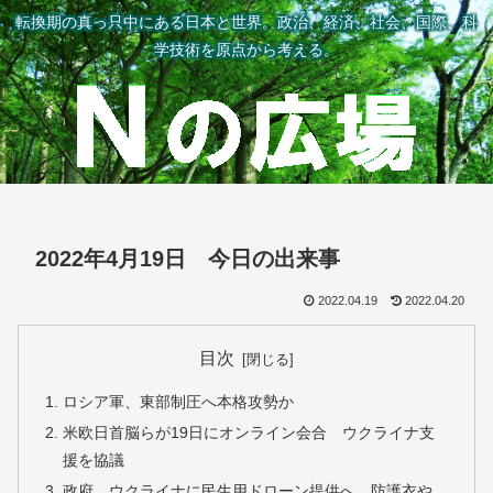
転換期の真っ只中にある日本と世界。政治、経済、社会、国際、科
学技術を原点から考える。
2022年4月19日 今日の出来事
2022.04.19
2022.04.20
目次
ロシア軍、東部制圧へ本格攻勢か
米欧日首脳らが19日にオンライン会合 ウクライナ支
援を協議
政府、ウクライナに民生用ドローン提供へ 防護衣や