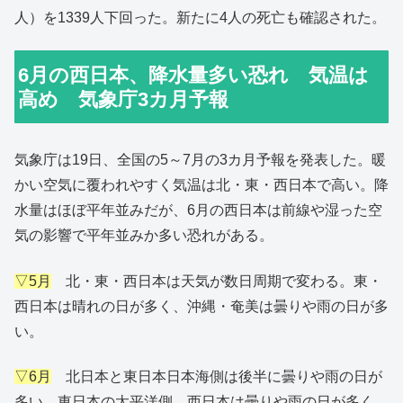
人）を1339人下回った。新たに4人の死亡も確認された。
6月の西日本、降水量多い恐れ 気温は
高め 気象庁3カ月予報
気象庁は19日、全国の5～7月の3カ月予報を発表した。暖
かい空気に覆われやすく気温は北・東・西日本で高い。降
水量はほぼ平年並みだが、6月の西日本は前線や湿った空
気の影響で平年並みか多い恐れがある。
▽5月
北・東・西日本は天気が数日周期で変わる。東・
西日本は晴れの日が多く、沖縄・奄美は曇りや雨の日が多
い。
▽6月
北日本と東日本日本海側は後半に曇りや雨の日が
多い。東日本の太平洋側、西日本は曇りや雨の日が多く、