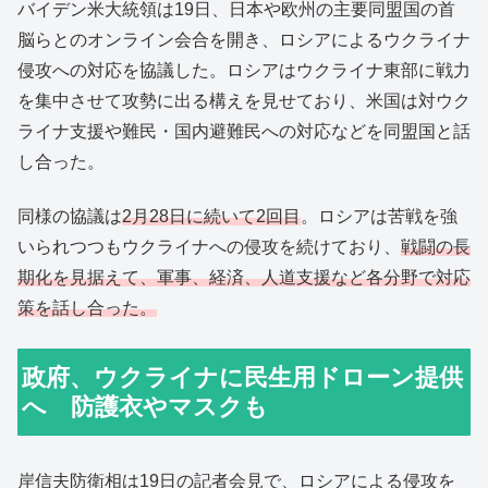
バイデン米大統領は19日、日本や欧州の主要同盟国の首
脳らとのオンライン会合を開き、ロシアによるウクライナ
侵攻への対応を協議した。ロシアはウクライナ東部に戦力
を集中させて攻勢に出る構えを見せており、米国は対ウク
ライナ支援や難民・国内避難民への対応などを同盟国と話
し合った。
同様の協議は
2月28日に続いて2回目
。ロシアは苦戦を強
いられつつもウクライナへの侵攻を続けており、
戦闘の長
期化を見据えて、軍事、経済、人道支援など各分野で対応
策を話し合った。
政府、ウクライナに民生用ドローン提供
へ 防護衣やマスクも
岸信夫防衛相は19日の記者会見で、ロシアによる侵攻を