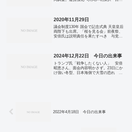
し」。インドネシア大統領、豪首相と会
韓・韓日議連が合同総会。日米比、南シ
談 安保面などの協力強化で一致。
ナ海で演習 海自護衛艦とヘリコプター
が参加。秋田・能代のイオンにクマ侵
入 ２時間半後駆除、けが人なし。平壌
2020年11月29日
に異例の欧米製ゲームセンター 旧作多
議会制度130年 国会で記念式典 天皇皇后
く回線館内のみ。アマゾン保護で先住民
両陛下も出席。「桜を見る会」前夜祭、
大規模デモ ＣＯＰ３０開催のブラジル
安倍氏は説明責任を果たすべき 与党幹
北部。
部。東京メトロ東陽町駅で視覚障害者の
男性が転落し死亡した。バイデン氏 次
期政権の広報担当チーム、女性7名を発
表。
2024年12月22日 今日の出来事
トランプ氏「戦争したくない人」 安倍
昭恵さん、面会内容明かさず。23日にか
け強い冬型、日本海側で大雪の恐れ 暴
風も警戒 気象庁。「ベトナム初の地下
鉄」開業 日本のＯＤＡ活用、交通渋滞
緩和へ…ホーチミン市。グーグル、検索
サービスの独占解消案を発表…「クロー
ム」売却は拒否。
2022年4月18日 今日の出来事