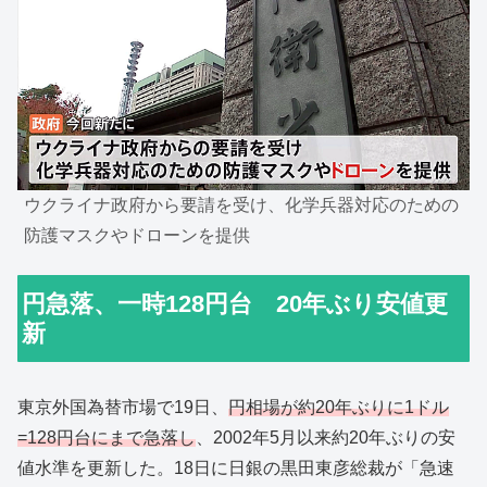
ウクライナ政府から要請を受け、化学兵器対応のための
防護マスクやドローンを提供
円急落、一時128円台 20年ぶり安値更
新
東京外国為替市場で19日、
円相場が約20年ぶりに1ドル
=128円台にまで急落し
、2002年5月以来約20年ぶりの安
値水準を更新した。18日に日銀の黒田東彦総裁が「急速