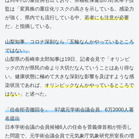
は同年代の重症例も出ており、県福祉保健部の野尻孝子技
監は「変異株の重症化リスクの高さを示している。感染力
が強く、県内でも流行している中、
若者にも注意が必要
だ」と指摘している。
山梨知事、コロナ深刻なら「五輪なんかやっているところ
ではない」
山梨県の長崎幸太郎知事は19日、記者会見で「オリンピ
ックの方が県民の命より大切だなんていうことはあり得な
い。健康状態に極めて大きな深刻な影響を及ぼすような感
染状況であれば、
オリンピックなんかやっているところで
はない
」と述べた。
「任命拒否撤回を」 97歳元学術会議会員、6万2000人署
名提出
日本学術会議の会員候補6人の任命を菅義偉首相が拒否し
た問題で、元学術会議会員で元気象庁気象研究所室長の増