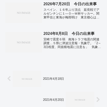
が認定 国内3番目、町挙げて取り組み。
2026年7月20日 今日の出来事
返礼品に凍霜害の果物 被害130億円、生
スペイン、１６年ぶり頂点 延長戦でア
産者を支援 山形。アバ、40年ぶりアル
ルゼンチンに１―０―Ｗ杯サッカー。関
バム1位 英。
東甲信と東海が梅雨明け 東京都心は猛
暑日―気象庁。今年の夏は「ウナギ価
格」が下落傾向に その背景と今後の展
望は。
2024年8月8日 今日の出来事
宮崎で震度６弱 南海トラフ地震の関連
調査…５県に津波注意報・気象庁。「2～
3日程度、同規模地震に注意を」 気象庁
会見 宮崎で震度6弱。各地の原発に異常
なし 宮崎・日向灘で地震 原子力規制
委。台風５号発生 北・東日本に影響の
恐れ…気象庁。食料自給率、23年度も
38％ 生産額ベースは61％ 低水準続
く。小林製薬が紅こうじ事業からの撤退
発表 健康被害の対応に批判。自民党の
次期総裁トップ石破氏、岸田首相５位
2021年4月18日
立民代表は野田氏首位…時事世論調査。
キオクシア、黒字転換 半導体市況回
復…４～６月期。地銀再編「一つの
道」 金融庁長官、経営監視も。レスリ
ング 男子グレコ77キロ級 日下尚が金メダ
2021年4月20日
ル パリ五輪。