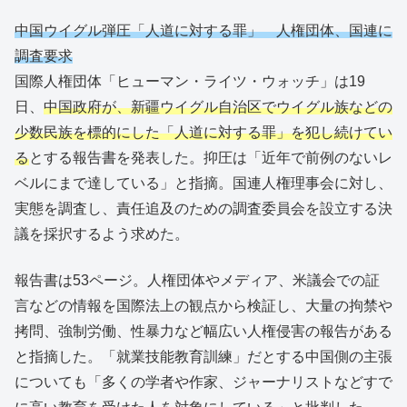
中国ウイグル弾圧「人道に対する罪」 人権団体、国連に
調査要求
国際人権団体「ヒューマン・ライツ・ウォッチ」は19
日、
中国政府が、新疆ウイグル自治区でウイグル族などの
少数民族を標的にした「人道に対する罪」を犯し続けてい
る
とする報告書を発表した。抑圧は「近年で前例のないレ
ベルにまで達している」と指摘。国連人権理事会に対し、
実態を調査し、責任追及のための調査委員会を設立する決
議を採択するよう求めた。
報告書は53ページ。人権団体やメディア、米議会での証
言などの情報を国際法上の観点から検証し、大量の拘禁や
拷問、強制労働、性暴力など幅広い人権侵害の報告がある
と指摘した。「就業技能教育訓練」だとする中国側の主張
についても「多くの学者や作家、ジャーナリストなどすで