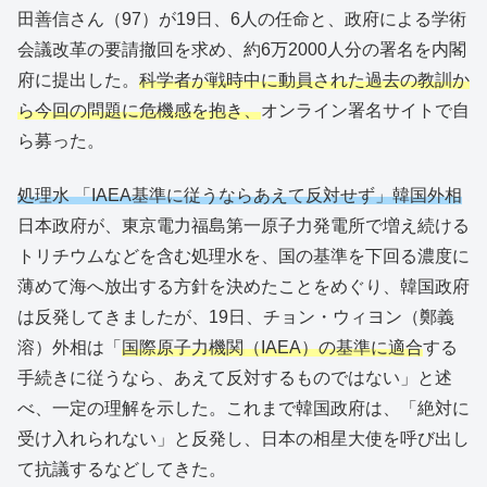
田善信さん（97）が19日、6人の任命と、政府による学術
会議改革の要請撤回を求め、約6万2000人分の署名を内閣
府に提出した。
科学者が戦時中に動員された過去の教訓か
ら今回の問題に危機感を抱き、
オンライン署名サイトで自
ら募った。
処理水 「IAEA基準に従うならあえて反対せず」韓国外相
日本政府が、東京電力福島第一原子力発電所で増え続ける
トリチウムなどを含む処理水を、国の基準を下回る濃度に
薄めて海へ放出する方針を決めたことをめぐり、韓国政府
は反発してきましたが、19日、チョン・ウィヨン（鄭義
溶）外相は「
国際原子力機関（IAEA）の基準に適合
する
手続きに従うなら、あえて反対するものではない」と述
べ、一定の理解を示した。これまで韓国政府は、「絶対に
受け入れられない」と反発し、日本の相星大使を呼び出し
て抗議するなどしてきた。