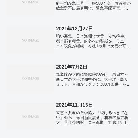
経平均が急上昇 一時500円高 菅首相が
総裁選不出馬表明で。緊急事態宣言、首
都圏など延長へ 来週半ばにも決定 感
染者高止まり。全国で新たに1万6012人感
染 重症者は3日連続最多更新。英最新空
母が日本に初寄港 中国けん制、日米と
2021年12月27日
連携示す狙い。米国北東部の豪雨、死者
強い寒気、日本海側で大雪 立ち往生、
49人に 地下室に住む人の逃げ遅れ相次
都市部も積雪。厳冬への警戒を ラニー
ぐ。
ニャ現象が継続 今後1カ月は大雪の可能
性。全国で新たに214人コロナ感染 7日
連続200人超え。
2021年7月2日
気象庁が大雨に警戒呼びかけ 東日本～
西日本の太平洋側中心に。太平洋・島サ
ミット、首相がワクチン300万回供与を表
明。検査不正放置35年以上 三菱電機、
技術過信で自浄作用働かず。仏当局、ユ
ニクロなど捜査 ウイグル強制労働で人
権抑圧の疑い。専門家「まさに今 1都3県
2021年11月13日
は感染の『第5波』入り口に」。
立憲・共産の選挙協力「続けるべきでな
い」43％ 毎日新聞調査。将棋の藤井聡
太、最年少四冠 竜王奪取、19歳3カ月
―28年ぶりの記録更新。鹿児島・出水で
鳥インフル 3万8500羽を殺処分 九州で
今季初。「星空保護区」に岡山・美星町