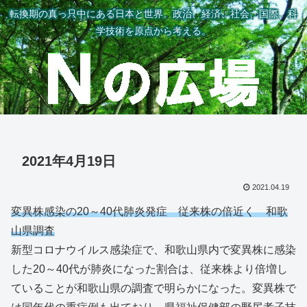
転換期の真っ只中にある日本と世界。政治、経済、社会、国際、科
学技術を原点から考える。
2021年4月19日
2021.04.19
変異株感染の20～40代肺炎発症 従来株の倍近く 和歌
山県調査
新型コロナウイルス感染症で、和歌山県内で変異株に感染
した20～40代が肺炎になった割合は、従来株より倍増し
ていることが和歌山県の調査で明らかになった。変異株で