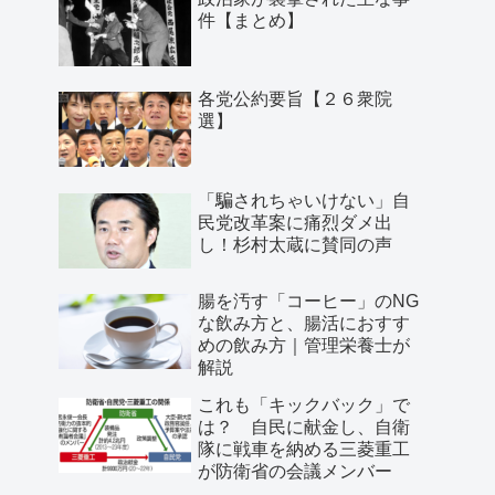
件【まとめ】
各党公約要旨【２６衆院
選】
「騙されちゃいけない」自
民党改革案に痛烈ダメ出
し！杉村太蔵に賛同の声
腸を汚す「コーヒー」のNG
な飲み方と、腸活におすす
めの飲み方｜管理栄養士が
解説
これも「キックバック」で
は？ 自民に献金し、自衛
隊に戦車を納める三菱重工
が防衛省の会議メンバー