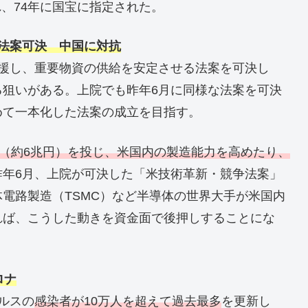
れ、74年に国宝に指定された。
法案可決 中国に対抗
支援し、重要物資の供給を安定させる法案を可決し
る狙いがある。上院でも昨年6月に同様な法案を可決
めて一本化した法案の成立を目指す。
ル（約6兆円）を投じ、米国内の製造能力を高めたり、
昨年6月、上院が可決した「米技術革新・競争法案」
電路製造（TSMC）など半導体の世界大手が米国内
れば、こうした動きを資金面で後押しすることにな
ロナ
ルスの
感染者が10万人を超えて過去最多
を更新し