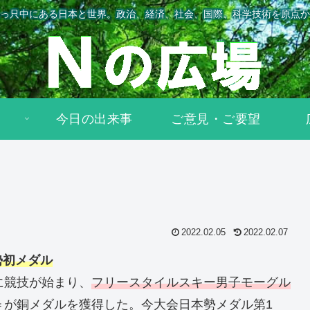
っ只中にある日本と世界。政治、経済、社会、国際、科学技術を原点か
今日の出来事
ご意見・ご要望
2022.02.05
2022.02.07
勢初メダル
に競技が始まり、
フリースタイルスキー男子モーグル
＝が銅メダルを獲得した。今大会日本勢メダル第1