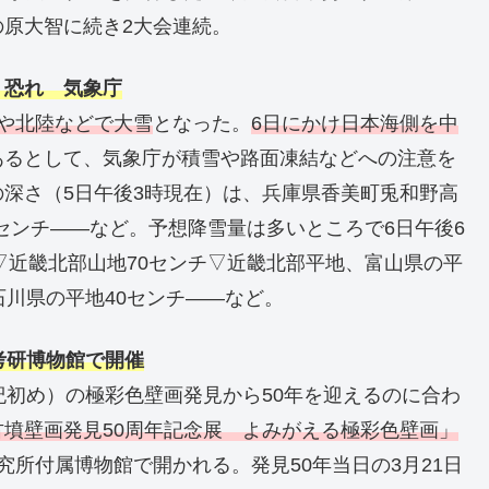
原大智に続き2大会連続。
く恐れ 気象庁
部や北陸などで大雪
となった。
6日にかけ日本海側を中
あるとして、気象庁が積雪や路面凍結などへの注意を
深さ（5日午後3時現在）は、兵庫県香美町兎和野高
2センチ――など。予想降雪量は多いところで6日午後6
▽近畿北部山地70センチ▽近畿北部平地、富山県の平
石川県の平地40センチ――など。
考研博物館で開催
紀初め）の極彩色壁画発見から50年を迎えるのに合わ
古墳壁画発見50周年記念展 よみがえる極彩色壁画」
所付属博物館で開かれる。発見50年当日の3月21日