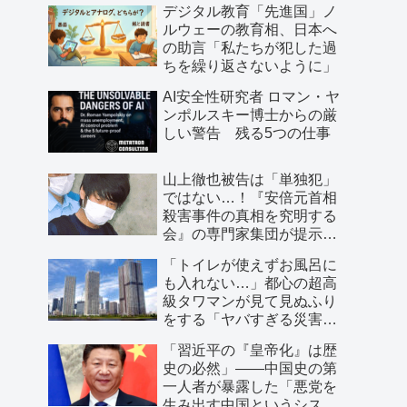
デジタル教育「先進国」ノ
ルウェーの教育相、日本へ
の助言「私たちが犯した過
ちを繰り返さないように」
AI安全性研究者 ロマン・ヤ
ンポルスキー博士からの厳
しい警告 残る5つの仕事
山上徹也被告は「単独犯」
ではない…！『安倍元首相
殺害事件の真相を究明する
会』の専門家集団が提示し
た「３つの根拠」
「トイレが使えずお風呂に
も入れない…」都心の超高
級タワマンが見て見ぬふり
をする「ヤバすぎる災害リ
スク」
「習近平の『皇帝化』は歴
史の必然」――中国史の第
一人者が暴露した「悪党を
生み出す中国というシステ