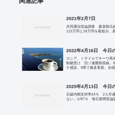
関連記事
2021年2月7日
共同通信世論調査 森喜朗元
115万羽と24万羽を殺処分
2022年4月16日 今
ロシア、ミサイルでキーウ再攻
制裁受け 旧ソ連圏熱視線。
ナ感染、9県で最多更新。全国
鳥インフル、52万羽を殺処
粉ヒノキ、品種登録。成田太鼓
2025年4月13日 今
石破内閣支持率24％ 2カ月
ない」が87％ 毎日新聞世論