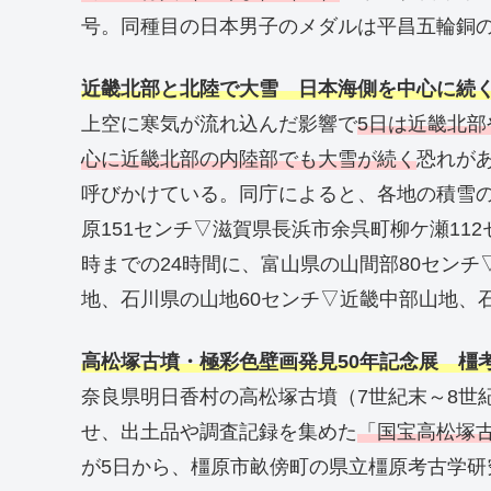
号。同種目の日本男子のメダルは平昌五輪銅の
近畿北部と北陸で大雪 日本海側を中心に続
上空に寒気が流れ込んだ影響で
5日は近畿北
心に近畿北部の内陸部でも大雪が続く
恐れが
呼びかけている。同庁によると、各地の積雪の
原151センチ▽滋賀県長浜市余呉町柳ケ瀬11
時までの24時間に、富山県の山間部80センチ
地、石川県の山地60センチ▽近畿中部山地、
高松塚古墳・極彩色壁画発見50年記念展 橿
奈良県明日香村の高松塚古墳（7世紀末～8世
せ、出土品や調査記録を集めた
「国宝高松塚
が5日から、橿原市畝傍町の県立橿原考古学研究