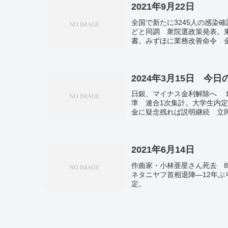
2021年9月22日
全国で新たに3245人の感染
どと同調 衆院選政策発表。
書。みずほに業務改善命令 
96億円投資 年金運用「直
設しない」 気候変動対策で
開館。
2024年3月15日 今
日銀、マイナス金利解除へ １
準 連合1次集計。大学生内
金に疑念残れば説明継続 立
氏が軒並みリード。米大統領
で。盟友キューバに「沈黙の
なし」 元宮内庁長官が危機
内容調整。大谷翔平 長身女
2021年6月14日
震 奄美大島近海で地震、奄
作曲家・小林亜星さん死去 
ネタニヤフ首相退陣―12年ぶ
定。