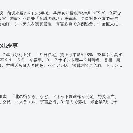
確認 前週水曜からほぼ半減。共産も消費税率5%引き下げ、立憲な
東電 柏崎刈羽原発「意識の低さ」を確認 テロ対策不備で報告
金融庁、システムを実質管理―障害多発で異例処分。中国恒大に
ちに影響ない」―ＧＰＩＦ。習近平主席「海外で新たに石炭火力建
。村上春樹さん「新しい文化の発信基地に」 ライブラリー10月
日の出来事
７年ぶり利上げ、１９日決定。賃上げ平均5.28%、33年ぶり高水
定率９１．６％ 今春卒、０．７ポイント増―２月時点。首相、裏
民、世耕氏ら証人喚問を。バイデン氏、激戦州てこ入れ トランプ
、ＵＳスチール「国内で所有、運営を」 労組に伝達、日鉄の買収
抗議」 北朝鮮、韓国と国交樹立で。皇位継承「制度改正は待った
感示す。生成ＡＩで市長の議会答弁作成 相模原、文案を担当者が
性と微笑み2ショット 球団公式Xに写真。福島県で震度5弱の地
美市と喜界町で震度４。
88歳 「北の宿から」など。ベネット新政権が発足 野党連立、
り交代・イスラエル。宇宙旅行、31億円で落札 米企業7月に予