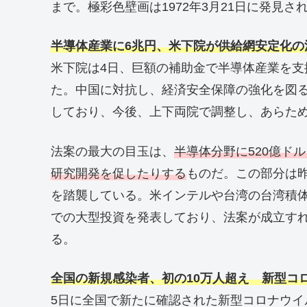
まで。極彩色壁画は1972年3月21日に発見さ
半導体産業に6兆円、米下院が供給網安定化の
米下院は4日、巨額の補助金で半導体産業を
た。中国に対抗し、経済安全保障の強化を図
しており、今後、上下両院で調整し、あらた
法案の最大の目玉は、
半導体分野に520億ド
研究開発を促したりする
ものだ。この部分は
を踏襲している。米インテルや台湾の台湾積体
での大型投資を発表しており、法案が成立す
る。
全国の新規感染者、初の10万人超え 新型コ
5日に全国で新たに確認された新型コロナウイ