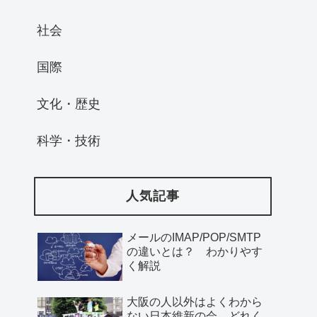
社会
国際
文化・歴史
科学・技術
人気記事
メールのIMAP/POP/SMTP
の違いとは？ わかりやす
く解説
大阪の人以外はよくわから
ない日本維新の会、どれく