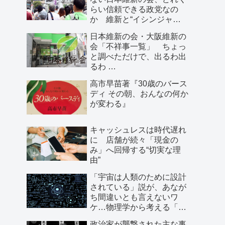
らい信頼できる政党なの
か 維新と“イシンジャ
ー”に批判的な大阪の人が語
日本維新の会・大阪維新の
る、大阪で起きていること
会「不祥事一覧」 ちょっ
と調べただけで、出るわ出
るわ …
高市早苗著『30歳のバース
ディ その朝、おんなの何か
が変わる』
キャッシュレスは時代遅れ
に 店舗が続々「現金の
み」へ回帰する“切実な理
由”
「宇宙は人類のために設計
されている」説が、あなが
ち間違いとも言えないワ
ケ…物理学から考える「こ
の世界の存在理由」
政治家が襲撃された主な事