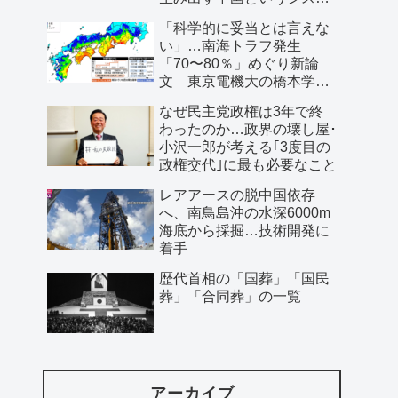
ム」
「科学的に妥当とは言えな
い」…南海トラフ発生
「70〜80％」めぐり新論
文 東京電機大の橋本学特
任教授ら
なぜ民主党政権は3年で終
わったのか…政界の壊し屋･
小沢一郎が考える｢3度目の
政権交代｣に最も必要なこと
レアアースの脱中国依存
へ、南鳥島沖の水深6000m
海底から採掘…技術開発に
着手
歴代首相の「国葬」「国民
葬」「合同葬」の一覧
アーカイブ