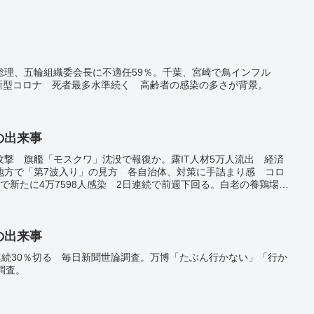
総理、五輪組織委会長に不適任59％。千葉、宮崎で鳥インフル
。新型コロナ 死者最多水準続く 高齢者の感染の多さが背景。
日の出来事
撃 旗艦「モスクワ」沈没で報復か。露IT人材5万人流出 経済
地方で「第7波入り」の見方 各自治体、対策に手詰まり感 コロ
で新たに4万7598人感染 2日連続で前週下回る。白老の養鶏場で
分 道内過去最大規模。花粉症でお悩みの方に朗報? 初発見の無花
祭、約450人が一斉に打ち鳴らす コロナで3年ぶり開催。
日の出来事
連続30％切る 毎日新聞世論調査。万博「たぶん行かない」「行か
調査。