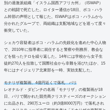
別の過激派組織「イスラム国西アフリカ州」（ISWAP）
との戦闘で死亡した。ロイター通信が18日、ボコ・ハラ
ム幹部の声明として報じた。ISWAPはボコ・ハラムから
分かれたグループで、両組織は支配地域などを巡って度々
衝突していた。
シェカウ容疑者はボコ・ハラムの先鋭化を進めた中心人物
で、2010年に指導者に就任すると警察や刑務所、教会な
どを狙ったテロを繰り返した。14年には学校から女子生
徒約270人を拉致して国際社会から非難を浴びたほか、15
年にはナイジェリア北東部を一時、実効支配した。
モナリザ複製画、4億円近くで落札 パリ
レオナルド・ダビンチの名画「モナリザ」の複製画が18
日、パリで開かれた競売商クリスティーズのオークション
に出品され、290万ユーロ（約3億8000万円）で落札され