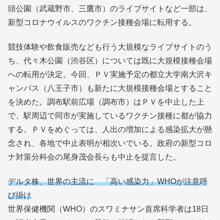
頭公園（武蔵野市、三鷹市）のライブサイトなど一部は、
新型コロナウイルスのワクチン接種会場に転用する。
競技体験や飲食販売なども行う大規模なライブサイトのう
ち、代々木公園（渋谷区）については既に大規模接種会場
への転用が決定。今回、ＰＶ実施予定の都立大学南大沢キ
ャンパス（八王子市）も新たに大規模接種会場とすること
を決めた。調布駅前広場（調布市）はＰＶを中止した上
で、駅周辺で同市が実施しているワクチン接種に都が協力
する。ＰＶをめぐっては、人出の増加による感染拡大が懸
念され、各地で中止表明が相次いでいる。政府の新型コロ
ナ対策分科会の尾身茂会長らも中止を提言した。
デルタ株、世界の主流に 「高い感染力」WHOが注意呼
び掛け
世界保健機関（WHO）のスワミナサン首席科学者は18日