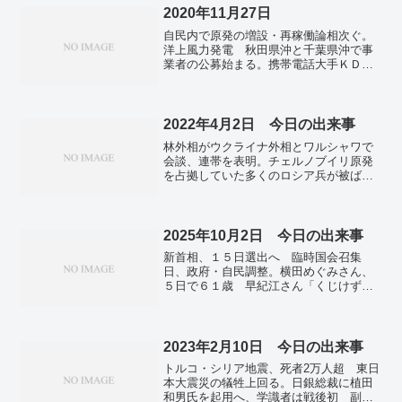
館と連携、化石発掘も…地域活性化狙
2020年11月27日
う・福井県立大。
自民内で原発の増設・再稼働論相次ぐ。
洋上風力発電 秋田県沖と千葉県沖で事
業者の公募始まる。携帯電話大手ＫＤＤ
Ｉ（ａｕ）が値下げ静観に、総務相「非
常にがっかり」。マイナンバー、口座ひ
も付け義務化見送りへ。全国で2529人感
染確認 東京・愛知で最多。ＰＣＲ検
2022年4月2日 今日の出来事
査、90分で処理 島津製作所が中小病院
林外相がウクライナ外相とワルシャワで
に安価で販売。ＡＳＥＡＮは「一帯一路
会談、連帯を表明。チェルノブイリ原発
の重点地区」 習近平氏が強調
を占拠していた多くのロシア兵が被ば
く。マリウポリに赤十字入れず 17万人
取り残され人道危機続く。44都道府県で
感染者増 直近1週間、再拡大に警戒。
129億年前の星を観測 ハッブル望遠鏡、
2025年10月2日 今日の出来事
記録更新。
新首相、１５日選出へ 臨時国会召集
日、政府・自民調整。横田めぐみさん、
５日で６１歳 早紀江さん「くじけず
に」。円相場、１４７円０７～０９銭
２日午後５時現在。外国籍児、過去最多
の16万人 「不就学」は初の1000人超
え 文科省。「迷惑ハロウィーン」禁
2023年2月10日 今日の出来事
止 訪日客への啓発強化―東京都渋谷区
トルコ・シリア地震、死者2万人超 東日
長。米政府機関、一部閉鎖開始 上院、
本大震災の犠牲上回る。日銀総裁に植田
つなぎ予算案再否決。政府閉鎖、株下押
和男氏を起用へ、学識者は戦後初 副総
し圧力 雇用統計見送り、市場混乱も…