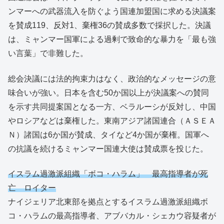
ンマーへの武器流入を防ぐよう国連加盟国に求める決議案
を賛成119、反対1、棄権36の賛成多数で採択した。決議
は、ミャンマー国軍による過剰で致命的な暴力を「最も強
い言葉」で非難した。
総会決議には法的拘束力はなく、政治的なメッセージの意
味合いが強い。日本を含む50か国以上が決議案への賛同
を示す共同提案国となる一方、ベラルーシが反対し、中国
やロシアなどは棄権した。東南アジア諸国連合（ＡＳＥＡ
Ｎ）諸国は6か国が賛成、タイなど4か国が棄権。国軍へ
の抗議を続けるミャンマー国連大使は賛成票を投じた。
イスラム過激派組織「ボコ・ハラム」 最高指導者が死
亡 ロイター
ナイジェリア北東部を拠点とするイスラム過激派組織ボ
コ・ハラムの最高指導者、アブバカル・シェカウ容疑者が