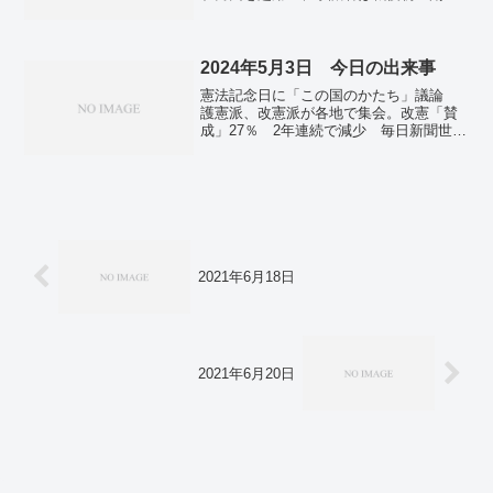
裁は氷見野、内田両氏。政府、GX基本方
米。ロシア原油輸出に「最大の圧力」
針を閣議決定 原発推進へ政策転換。高
大幅削減へ具体的措置…Ｇ７財務相。
速有料、2115年まで延長 改正法案閣議
決定「改修費確保」。マスク着用緩和は3
2024年5月3日 今日の出来事
月13日 屋内外問わず 学校は4月1日か
憲法記念日に「この国のかたち」議論
ら。関東甲信、内陸中心に大雪 交通障
護憲派、改憲派が各地で集会。改憲「賛
害に警戒…気象庁。医療機関外での死者
成」27％ 2年連続で減少 毎日新聞世論
898人が新型コロナ感染 1月も高水準
調査。愛知元防衛庁長官が死去 ８６
警察庁。全国で新たに2万8615人確認 死
歳、元環境庁長官。【速報】一時1ドル＝
者は192人 新型コロナ。【王将戦】羽生
153円台→151円台後半に 米雇用統計が
善治九段が藤井聡太王将に快勝し2勝2敗
市場予想を下回り、円高方向に。的に矢
タイ。
「カーン」観衆「おー」 新緑の京都・
下鴨神社で流鏑馬神事。華やかな踊りと
演奏 1.7万人がパレード 博多どんたく
開幕。北海道釧路市で日本一遅い桜開
2021年6月18日
花 桜前線が約４カ月で列島縦断。ＵＳ
スチール買収、１２月に延期 米司法省
の追加情報請求で…日鉄。アップルのみ
減収減益 増益４社、ＡＩ投資を加速…
米巨大ＩＴ。ウクライナ兵１５人の処刑
2021年6月20日
確認 「戦争犯罪」とロシア非難…人権
団体。「パレスチナを解放せよ」 イギ
リスの大学でも抗議デモが活発化。「北
朝鮮がテロ計画」 在外公館の警戒度引
き上げ…韓国。中国、探査機打ち上げ
「宇宙強国」へ 月裏側の試料採取に世
界初挑戦。