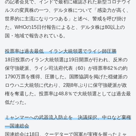
の記者会見で、インドで最初に確認された新型コロナウイ
ルスの変異株の一つ、デルタ株について「感染力が高く、
世界的に主流になりつつある」と述べ、警戒を呼び掛け
た。WHOの15日付報告によると、デルタ株は80以上の
国・地域で報告されている。
投票率は過去最低 イラン大統領選でライシ師圧勝
18日投票のイラン大統領選は19日開票が行われ、反米の
保守強硬派、ライシ司法府代表（60）が得票率62％の約
1790万票を獲得、圧勝した。国際協調を掲げた穏健派の
ロウハニ大統領に代わり、2期8年ぶりに保守強硬派が政
権を奪還した。投票率は48.8％で大統領選としては過去最
低だった。
ミャンマーへの武器流入防止を 決議採択、中ロなど棄権
―国連総会
国連総会は18日、クーデターで国軍が実権を握ったミャ