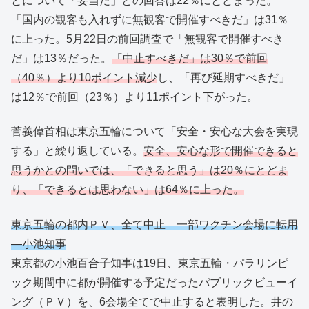
とについて「妥当だ」との回答は22％にとどまった。
「国内の観客も入れずに無観客で開催すべきだ」は31％
に上った。5月22日の前回調査で「無観客で開催すべき
だ」は13％だった。
「中止すべきだ」は30％で前回
（40％）より10ポイント減少
し、「再び延期すべきだ」
は12％で前回（23％）より11ポイント下がった。
菅義偉首相は東京五輪について「安全・安心な大会を実現
する」と繰り返している。
安全、安心な形で開催できると
思うかとの問いでは、「できると思う」は20％にとどま
り、「できるとは思わない」は64％に上った。
東京五輪の都内ＰＶ、全て中止 一部ワクチン会場に転用
―小池知事
東京都の小池百合子知事は19日、東京五輪・パラリンピ
ック期間中に都が開催する予定だったパブリックビューイ
ング（ＰＶ）を、6会場全てで中止すると表明した。井の