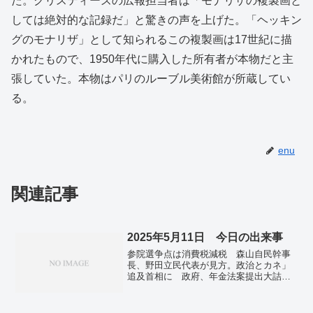
た。クリスティーズの広報担当者は「モナリザの複製画と
しては絶対的な記録だ」と驚きの声を上げた。「ヘッキン
グのモナリザ」として知られるこの複製画は17世紀に描
かれたもので、1950年代に購入した所有者が本物だと主
張していた。本物はパリのルーブル美術館が所蔵してい
る。
enu
関連記事
2025年5月11日 今日の出来事
参院選争点は消費税減税 森山自民幹事
長、野田立民代表が見方。政治とカネ」
追及首相に 政府、年金法案提出大詰
め…終盤国会。2週間天気 13日(火)から
季節先取りの暑さ 夏日続出 30℃に迫
る所も。国内初、恐竜学部が誕生 博物