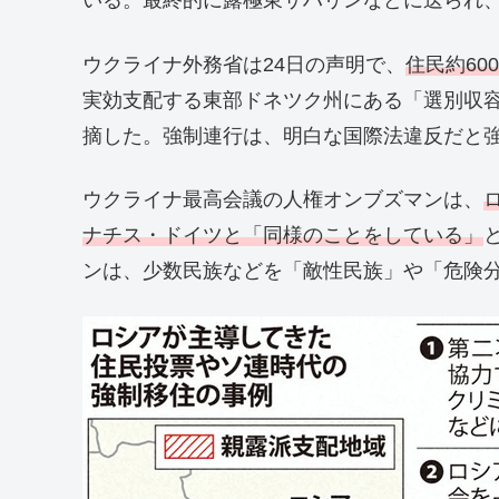
いる。最終的に露極東サハリンなどに送られ、
ウクライナ外務省は24日の声明で、
住民約60
実効支配する東部ドネツク州にある「選別収
摘した。強制連行は、明白な国際法違反だと
ウクライナ最高会議の人権オンブズマンは、
ナチス・ドイツと「同様のことをしている」
ンは、少数民族などを「敵性民族」や「危険