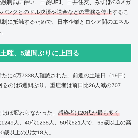
融制裁に伴い、三菱UFJ、三井住友、みずほの3メガ
ルバンクとのドル決済や送金などの業務を停止
するこ
規制に抵触するためで、日本企業とロシア間のエネル
る。
週土曜、5週間ぶりに上回る
たに4万7338人確認された。前週の土曜日（19日）
回るのは5週間ぶり。重症者は前日比26人減の707
日とほぼ変わらなかった。
感染者は20代が最も多く
代1249人、40代1235人、50代621人で、65歳以上の高
00歳以上の男女18人。