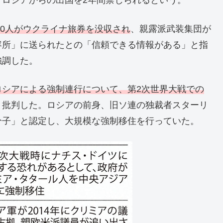
ロシアからの出国を2年間禁じられるという。
00人がウクライナ旅券を没収され
、親露派武装集団が
容所」に送られたとの「信頼できる情報がある」と指
強調した。
ロシアによる強制連行について、第2次世界大戦での
と批判した。ロシアの前身、旧ソ連の独裁者スターリ
分子」と認定し、大規模な強制移住を行っていた。