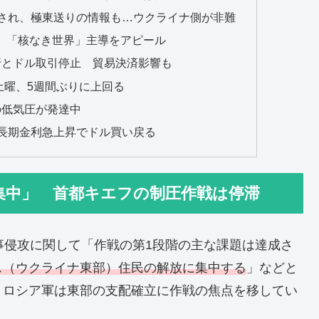
行され、極東送りの情報も…ウクライナ側が非難
 「核なき世界」主導をアピール
行とドル取引停止 貿易決済影響も
土曜、5週間ぶりに上回る
の低気圧が発達中
米長期金利急上昇でドル買い戻る
集中」 首都キエフの制圧作戦は停滞
事侵攻に関して「作戦の第1段階の主な課題は達成さ
ス（ウクライナ東部）住民の解放に集中する
」などと
、ロシア軍は東部の支配確立に作戦の焦点を移してい