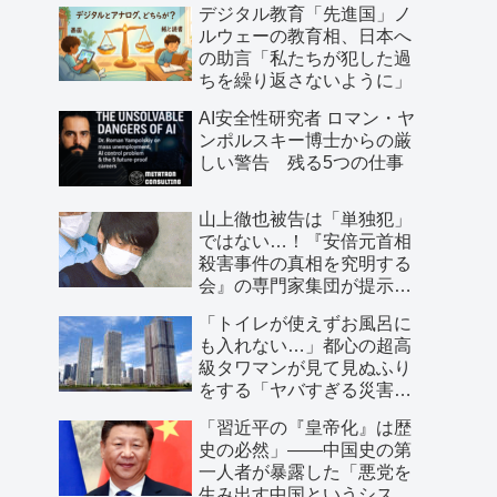
デジタル教育「先進国」ノ
ルウェーの教育相、日本へ
の助言「私たちが犯した過
ちを繰り返さないように」
AI安全性研究者 ロマン・ヤ
ンポルスキー博士からの厳
しい警告 残る5つの仕事
山上徹也被告は「単独犯」
ではない…！『安倍元首相
殺害事件の真相を究明する
会』の専門家集団が提示し
た「３つの根拠」
「トイレが使えずお風呂に
も入れない…」都心の超高
級タワマンが見て見ぬふり
をする「ヤバすぎる災害リ
スク」
「習近平の『皇帝化』は歴
史の必然」――中国史の第
一人者が暴露した「悪党を
生み出す中国というシステ