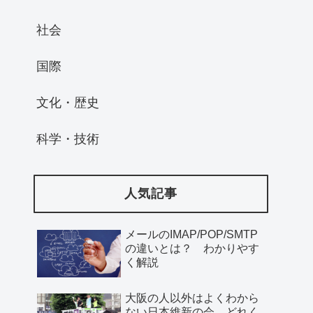
社会
国際
文化・歴史
科学・技術
人気記事
メールのIMAP/POP/SMTP
の違いとは？ わかりやす
く解説
大阪の人以外はよくわから
ない日本維新の会、どれく