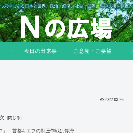
っ只中にある日本と世界。政治、経済、社会、国際、科学技術を原点か
今日の出来事
ご意見・ご要望
2022.03.26
次
中」 首都キエフの制圧作戦は停滞