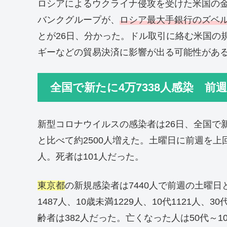
ロシアによるウクライナ侵攻を受けた米国の金
バンクグループが、
ロシア最大手銀行のズベ
とが26日、分かった。ドル取引に絡む米国の
ギーなどの貿易決済に影響が出る可能性があ
全国で新たに4万7338人感染 前
新型コロナウイルスの感染者は26日、全国で新
と比べて約2500人増えた。土曜日に前週を上
人。死者は101人だった。
東京都
の新規感染者は7440人で前週の土曜
1487人、10歳未満1229人、10代1121人、30
齢者は382人だった。亡くなった人は50代～1