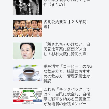
件【まとめ】
各党公約要旨【２６衆院
選】
「騙されちゃいけない」自
民党改革案に痛烈ダメ出
し！杉村太蔵に賛同の声
腸を汚す「コーヒー」のNG
な飲み方と、腸活におすす
めの飲み方｜管理栄養士が
解説
これも「キックバック」で
は？ 自民に献金し、自衛
隊に戦車を納める三菱重工
が防衛省の会議メンバー