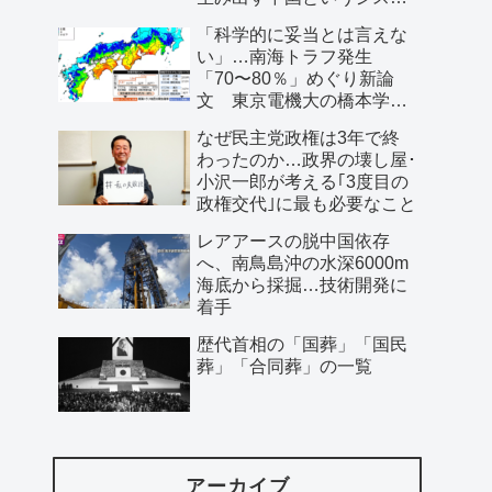
ム」
「科学的に妥当とは言えな
い」…南海トラフ発生
「70〜80％」めぐり新論
文 東京電機大の橋本学特
任教授ら
なぜ民主党政権は3年で終
わったのか…政界の壊し屋･
小沢一郎が考える｢3度目の
政権交代｣に最も必要なこと
レアアースの脱中国依存
へ、南鳥島沖の水深6000m
海底から採掘…技術開発に
着手
歴代首相の「国葬」「国民
葬」「合同葬」の一覧
アーカイブ