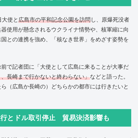
日大使と
広島市の平和記念公園を訪問
し、原爆死没者
兵器使用が懸念されるウクライナ情勢や、核軍縮に向
米国との連携を強め、「核なき世界」をめざす姿勢を
像前で記者団に「大使として広島に来ることが大事だ
く、長崎まで行かないと終わらない」
などと語った。
たら（広島か長崎の）どちらかの都市には行きたいと
銀行とドル取引停止 貿易決済影響も