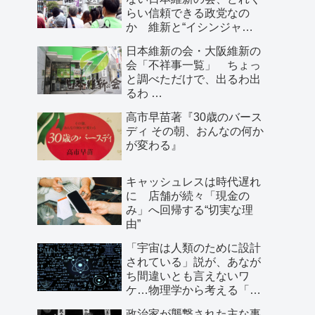
らい信頼できる政党なの
か 維新と“イシンジャ
ー”に批判的な大阪の人が語
日本維新の会・大阪維新の
る、大阪で起きていること
会「不祥事一覧」 ちょっ
と調べただけで、出るわ出
るわ …
高市早苗著『30歳のバース
ディ その朝、おんなの何か
が変わる』
キャッシュレスは時代遅れ
に 店舗が続々「現金の
み」へ回帰する“切実な理
由”
「宇宙は人類のために設計
されている」説が、あなが
ち間違いとも言えないワ
ケ…物理学から考える「こ
の世界の存在理由」
政治家が襲撃された主な事