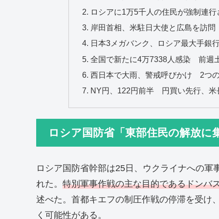
ロシアに1万5千人の住民が強制連
岸田首相、米駐日大使と広島を訪問
日本3メガバンク、ロシア最大手銀
全国で新たに4万7338人感染 前週
西日本で大雨、警戒呼びかけ 2つ
NY円、122円前半 円買い先行、
ロシア国防省「東部住民の解放に
ロシア国防省幹部は25日、ウクライナへの軍
れた。
特別軍事作戦の主な目的であるドンバ
述べた。首都キエフの制圧作戦の停滞を受け
く可能性がある。