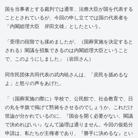
国を当事者とする裁判では通常、法務大臣が国を代表する
こととされているが、今回の申し立てでは国の代表者を
「内閣総理大臣 岸田文雄」としたという。
「受理の段階でも揉めましたが、（国葬実施を決定すると
される）閣議を招集できるのは内閣総理大臣ということ
で、このようにしました」（岩田さん）
同市民団体共同代表の武内暁さんは、「庶民を舐めるな
よ」と怒りの声をあげた。
「（国葬実施の際に）学校で、公民館で、社会教育で、日
の丸を半旗で掲げて黙祷をさせるのでしょうか。これだけ
世論が分かれているのに、『国会を開く必要がない、閣議
で決めればいい』なんて論理は通りません。今回の仮処分
申請は、私たちが主権者であり、『勝手に決めるな』とい