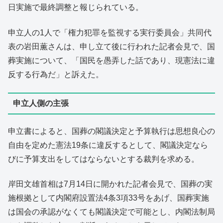
日実施で最終調整と報じられている。
申立人の1人で「権力犯罪を監視する実行委員会」共同代
表の岩田薫さんは、申し立て後に行われた記者会見で、国
葬実施について、「国民を愚弄した話であり、現憲法に違
反する行為だ」と訴えた。
申立人側の主張
申立書によると、国葬の閣議決定と予算執行は思想良心の
自由を定めた憲法19条に違反するとして、閣議決定なら
びに予算支出をしてはならないとする裁判を求める。
岸田文雄首相は7月14日に開かれた記者会見で、国葬の実
施根拠として内閣府設置法4条3項33号をあげ、国葬実施
は国会の承認がなくても閣議決定で可能とし、内閣法制局