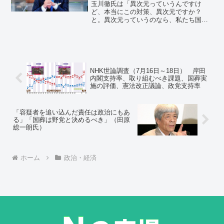
玉川徹氏は「異次元っていうんですけ
ど、本当にこの対策、異次元ですか？
と。異次元っていうのなら、私たち国民
が聞いて、そこまでやるのか！というぐ
らいの話が出てこない限りはとても異次
元という言葉には、そぐわないんじゃな
いかなと思うんです」と指摘した。
NHK世論調査（7月16日～18日） 岸田
内閣支持率、取り組むべき課題、国葬実
施の評価、憲法改正議論、政党支持率
「容疑者を追い込んだ責任は政治にもあ
る」「国葬は野党と決めるべき」（田原
総一朗氏）
ホーム
政治・経済