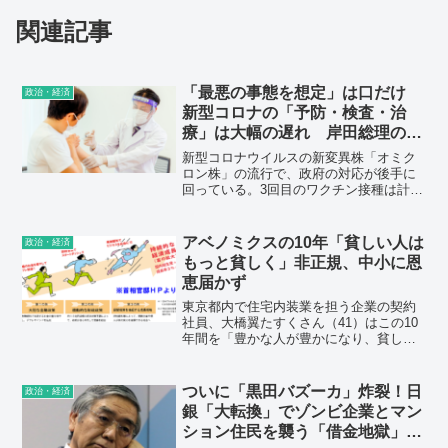
関連記事
「最悪の事態を想定」は口だけ
政治・経済
新型コロナの「予防・検査・治
療」は大幅の遅れ 岸田総理の無
能さがバレて支持率はダウン
新型コロナウイルスの新変異株「オミク
ロン株」の流行で、政府の対応が後手に
回っている。3回目のワクチン接種は計画
を大きく下回り、検査キットや経口治療
薬も供給が間に合わず、「最悪の事態を
想定した万全の体制」（岸田文雄首相）
アベノミクスの10年「貧しい人は
政治・経済
にほころびが生じた。『屋根を修理する
もっと貧しく」非正規、中小に恩
なら日が照っているうちに限る』という
恵届かず
ケネディ元米大統領の言葉を引用した
が、首相のコロナ対応は嵐の最中に必死
東京都内で住宅内装業を担う企業の契約
で修理しているように見える。時間がか
社員、大橋翼たすくさん（41）はこの10
かり、そのうち家も水浸しになってしま
年間を「豊かな人が豊かになり、貧しい
う。
人はもっと貧しくなった」を振り返る。
戦後2番目の長さの好景気を含む期間だ
が、「景気が良くなった実感はない」と
ついに「黒田バズーカ」炸裂！日
政治・経済
いう。
銀「大転換」でゾンビ企業とマン
ション住民を襲う「借金地獄」の