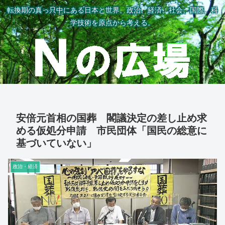
転換期の真っ只中にある日本と世界。政治、経済、社会、国際、科
学技術を原点から考える。
安倍元首相の国葬 閣議決定の差し止め求
める仮処分申請 市民団体「国民の総意に
基づいていない」
政治・経済