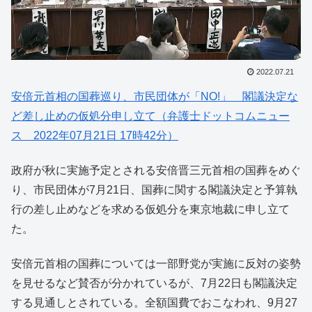
2022.07.21
安倍元首相の国葬巡り、市民団体が「NO!」 閣議決定な
ど差し止めの仮処分申し立て（弁護士ドットコムニュー
ス 2022年07月21日 17時42分）
政府が秋に実施予定とされる安倍晋三元首相の国葬をめぐ
り、市民団体が7月21日、国葬に関する閣議決定と予算執
行の差し止めなどを求める仮処分を東京地裁に申し立て
た。
安倍元首相の国葬については一部野党が実施に反対の姿勢
を見せるなど賛否が分かれているが、7月22日も閣議決定
する見通しとされている。全額国費でおこなわれ、9月27