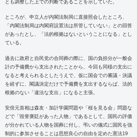
とも調整した上での判断であることを示していた。
ところが、申立人が内閣法制局に直接照会したところ、
「内閣法制局は内閣府設置法は所管していない」との回答
があったとし、「法的根拠はないということになる」とし
ている。
過去に政府と自民党の合同葬の際に、国の負担分が一般会
計の予備費から支出されたことから、今回も同様の支出に
なると考えられるとしたうえで、仮に国会での審議・決議
を経ずに、閣議決定だけで予備費を支出するならば、法的
根拠のない「違法な支出」になると主張。
安倍元首相は森友・加計学園問題や「桜を見る会」問題な
どで「毀誉褒貶があった人物」であるとして、国民の評価
が分かれている人物を国葬に付し、弔いの儀式に国民を強
制的に参加させることは思想良心の自由を定めた憲法19