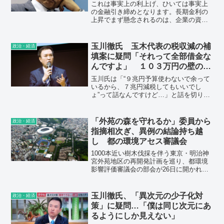
厳しすぎる現実
これは事実上の利上げ、ひいては事実上
の金融引き締めとなります。長期金利の
上昇でまず懸念されるのは、企業の資金
繰りのさらなる悪化です。次に懸念され
るのは、住宅ローン金利の負担増加で
す。
玉川徹氏 玉木代表の税収減の補
政治・経済
填案に疑問「それって全部借金な
んですよ」 １０３万円の壁の引
き上げに伴う「精緻な議論が国会
玉川氏は「“９兆円予算使わないで余って
で」
いるから、７兆円減税してもいいでし
ょ”って話なんですけど…」と話を切り出
すと、「…と玉木さんは言っているんで
すけどね」と羽鳥アナがうなずいた。続
けて玉川氏は「それって全部借金なんで
「外苑の森を守れるか」委員から
政治・経済
す、国債なんですよ。」
指摘相次ぎ、異例の結論持ち越
し 都の環境アセス審議会
1000本近い樹木伐採を伴う東京・明治神
宮外苑地区の再開発計画を巡り、都環境
影響評価審議会の部会が26日に開かれ、
専門家の委員から「データ提供が足りな
い」などと苦言が相次いだ。部会長の斎
藤利晃日本大教授が「外苑の森が守られ
玉川徹氏、「異次元の少子化対
政治・経済
るか、現段階では極めて不透明だ」と指
策」に疑問…「僕は同じ次元にあ
摘するなど、委員の疑念が払拭できず、
るようにしか見えない」
異例の結論持ち越しとなった。