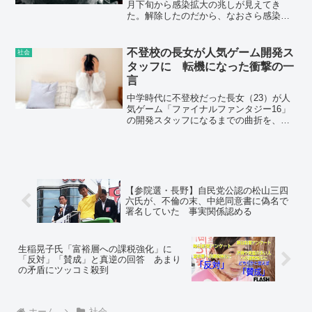
月下旬から感染拡大の兆しが見えてき
た。解除したのだから、なおさら感染は
拡大する。その背景に変異ウイルスの広
がりがあると見られている。倉橋節也・
筑波大教授（社会シミュレーション学）
不登校の長女が人気ゲーム開発ス
社会
は、国内で新型コロナウイルス変異株に
タッフに 転機になった衝撃の一
よる感染拡大が続くと、ワクチン接種が
言
進んでも、東京都内ではこれまでの感染
規模を上回る可能性があると試算した。
中学時代に不登校だった長女（23）が人
すなわち、ワクチン接種さえすれば手放
気ゲーム「ファイナルファンタジー16」
しで安心できる、という状況にはならな
の開発スタッフになるまでの曲折を、ボ
い可能性がある。
ランティアでフリースクール事務局員を
務める父親が自身の「失敗」を基に語っ
た。
【参院選・長野】自民党公認の松山三四
六氏が、不倫の末、中絶同意書に偽名で
署名していた 事実関係認める
生稲晃子氏「富裕層への課税強化」に
「反対」「賛成」と真逆の回答 あまり
の矛盾にツッコミ殺到
ホーム
社会