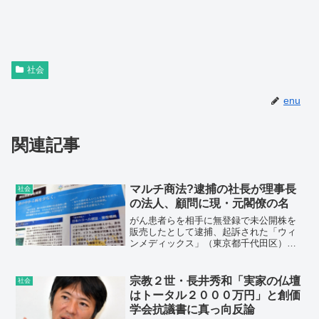
社会
enu
関連記事
マルチ商法?逮捕の社長が理事長
社会
の法人、顧問に現・元閣僚の名
がん患者らを相手に無登録で未公開株を
販売したとして逮捕、起訴された「ウィ
ンメディックス」（東京都千代田区）社
長、白木茂被告（45）が理事長を務める
一般社団法人が、現職の大臣を含む複数
の有力政治家を役員として紹介していた
宗教２世・長井秀和「実家の仏壇
社会
ことが判明した。
はトータル２０００万円」と創価
学会抗議書に真っ向反論