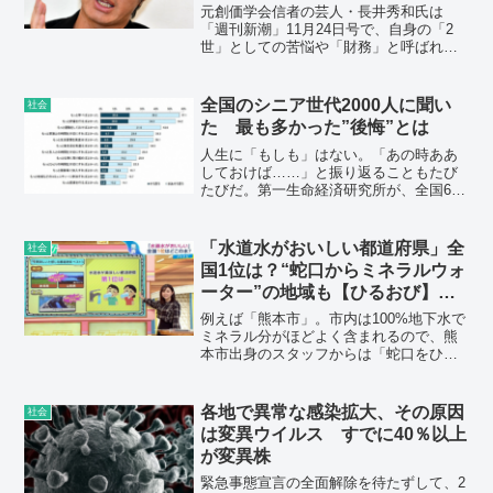
元創価学会信者の芸人・長井秀和氏は
「週刊新潮」11月24日号で、自身の「2
世」としての苦悩や「財務」と呼ばれる
寄付の実態などについて告白した。する
と、直後に学会側が反応。代理人弁護士
から新潮社社長と長井氏に対し、抗議書
全国のシニア世代2000人に聞い
社会
が届いたのだ。
た 最も多かった”後悔”とは
人生に「もしも」はない。「あの時ああ
しておけば……」と振り返ることもたび
たびだ。第一生命経済研究所が、全国60
歳以上の男女約2000人を調査したデータ
をもとに、シニア世代の「後悔」や「や
り直したい」事柄をまとめた。最も多か
「水道水がおいしい都道府県」全
社会
った後悔は――。
国1位は？“蛇口からミネラルウォ
ーター”の地域も【ひるおび】
TBS NEWS DIG
例えば「熊本市」。市内は100%地下水で
ミネラル分がほどよく含まれるので、熊
本市出身のスタッフからは「蛇口をひね
ればミネラルウォーター」という声も。
「小樽市」などは、炭酸ガスが程よく溶
け込んでいるので清涼感が楽しめるそう
各地で異常な感染拡大、その原因
社会
です。ちなみに東京都のランキングは36
は変異ウイルス すでに40％以上
位でした。
が変異株
緊急事態宣言の全面解除を待たずして、2