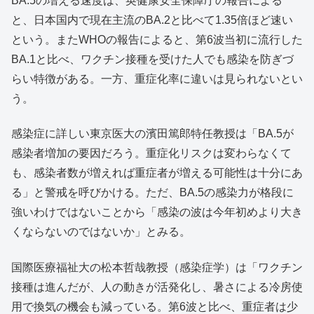
BA.5の増える速度は、英健康安全保障庁の報告による
と、日本国内で現在主流のBA.2と比べて1.35倍ほど速い
という。またWHOの報告によると、第6波当初に流行した
BA.1と比べ、ワクチン接種を受けた人でも感染を防ぎづ
らい特徴がある。一方、重症化率に違いは見られないとい
う。
感染症に詳しい東京医大の濱田篤郎特任教授は「BA.5が
感染者増加の要因だろう。重症化リスクは変わらなくて
も、感染者数が増えれば重症者が増える可能性は十分にあ
る」と警戒を呼びかける。ただ、BA.5の感染力が格段に
強いわけではないことから「感染の波は今年初めより大き
くならないのではないか」とみる。
国際医療福祉大の松本哲哉教授（感染症学）は「ワクチン
接種は進んだが、人の動きが活発化し、暑さによる冷房使
用で換気の機会も減っている。第6波と比べ、重症者は少