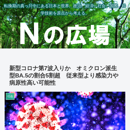
転換期の真っ只中にある日本と世界。政治、経済、社会、国際、科
学技術を原点から考える。
新型コロナ第7波入りか オミクロン派生
型BA.5の割合5割超 従来型より感染力や
病原性高い可能性
社会