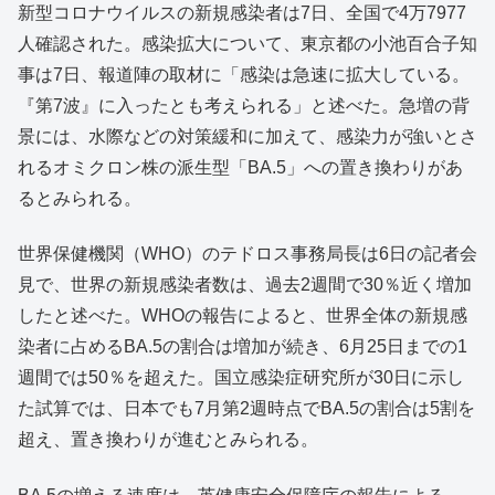
新型コロナウイルスの新規感染者は7日、全国で4万7977
人確認された。感染拡大について、東京都の小池百合子知
事は7日、報道陣の取材に「感染は急速に拡大している。
『第7波』に入ったとも考えられる」と述べた。急増の背
景には、水際などの対策緩和に加えて、感染力が強いとさ
れるオミクロン株の派生型「BA.5」への置き換わりがあ
るとみられる。
世界保健機関（WHO）のテドロス事務局長は6日の記者会
見で、世界の新規感染者数は、過去2週間で30％近く増加
したと述べた。WHOの報告によると、世界全体の新規感
染者に占めるBA.5の割合は増加が続き、6月25日までの1
週間では50％を超えた。国立感染症研究所が30日に示し
た試算では、日本でも7月第2週時点でBA.5の割合は5割を
超え、置き換わりが進むとみられる。