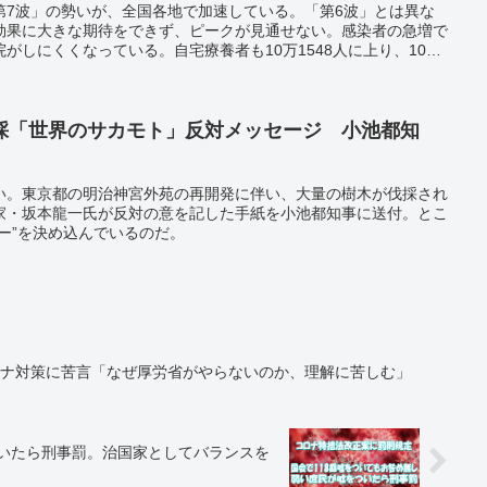
第7波」の勢いが、全国各地で加速している。「第6波」とは異な
効果に大きな期待をできず、ピークが見通せない。感染者の急増で
がしにくくなっている。自宅療養者も10万1548人に上り、10万
なった。専門家からは行動制限の実施を求める意見が出始めた。
採「世界のサカモト」反対メッセージ 小池都知
い。東京都の明治神宮外苑の再開発に伴い、大量の樹木が伐採され
家・坂本龍一氏が反対の意を記した手紙を小池都知事に送付。とこ
ー”を決め込んでいるのだ。
ロナ対策に苦言「なぜ厚労省がやらないのか、理解に苦しむ」
ついたら刑事罰。治国家としてバランスを