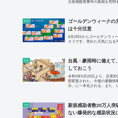
元首相殺害事件の真相を究明
ゴールデンウィークの
社会
は十分注意
4月29日からゴールデンウ
そうです。荒れた天気になる
台風・豪雨時に備えて
社会
しておこう
令和3年5月20日より、災害
部変更された。今後の避難情
示」に一本化される。また、
められ、より分かりやすい表
た。
新規感染者数20万人突
社会
ない爆発的な感染状況