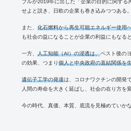
ブルが2019年に出した「企業の目的に関する
せよと説き、日欧の企業も巻き込みつつある
また、
化石燃料から再生可能エネルギー使用
も社会の益になることが企業の利益にもなる
一方、
人工知能（AI）の浸透は、
ペスト後の
の効果、つまり
個人と中央政府の直結関係を
遺伝子工学の発達
は、コロナワクチンの開発
人間の寿命を大きく延ばし、社会の在り方を
今の時代、真価、本質、底流を見極めていか