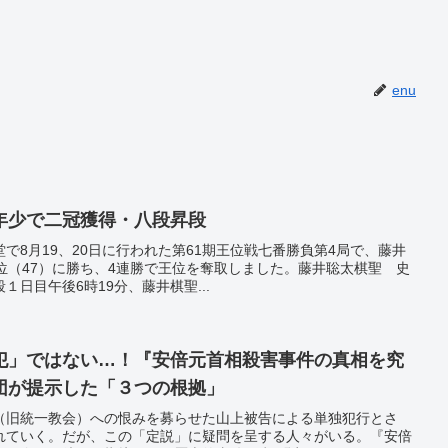
enu
年少で二冠獲得・八段昇段
で8月19、20日に行われた第61期王位戦七番勝負第4局で、藤井
位（47）に勝ち、4連勝で王位を奪取しました。藤井聡太棋聖 史
日目午後6時19分、藤井棋聖...
犯」ではない…！『安倍元首相殺害事件の真相を究
団が提示した「３つの根拠」
（旧統一教会）への恨みを募らせた山上被告による単独犯行とさ
れていく。だが、この「定説」に疑問を呈する人々がいる。『安倍