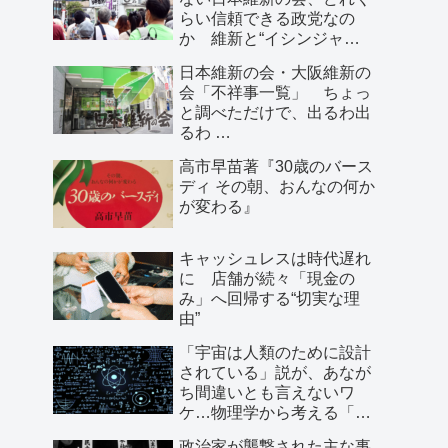
らい信頼できる政党なの
か 維新と“イシンジャ
ー”に批判的な大阪の人が語
日本維新の会・大阪維新の
る、大阪で起きていること
会「不祥事一覧」 ちょっ
と調べただけで、出るわ出
るわ …
高市早苗著『30歳のバース
ディ その朝、おんなの何か
が変わる』
キャッシュレスは時代遅れ
に 店舗が続々「現金の
み」へ回帰する“切実な理
由”
「宇宙は人類のために設計
されている」説が、あなが
ち間違いとも言えないワ
ケ…物理学から考える「こ
の世界の存在理由」
政治家が襲撃された主な事