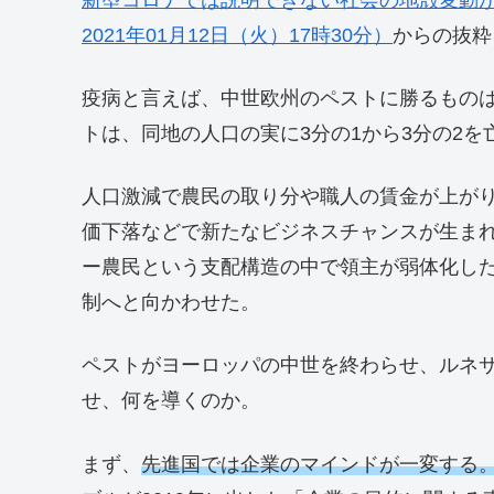
2021年01月12日（火）17時30分）
からの抜粋
疫病と言えば、中世欧州のペストに勝るものは
トは、同地の人口の実に3分の1から3分の2を
人口激減で農民の取り分や職人の賃金が上が
価下落などで新たなビジネスチャンスが生ま
ー農民という支配構造の中で領主が弱体化し
制へと向かわせた。
ペストがヨーロッパの中世を終わらせ、ルネ
せ、何を導くのか。
まず、
先進国では企業のマインドが一変する