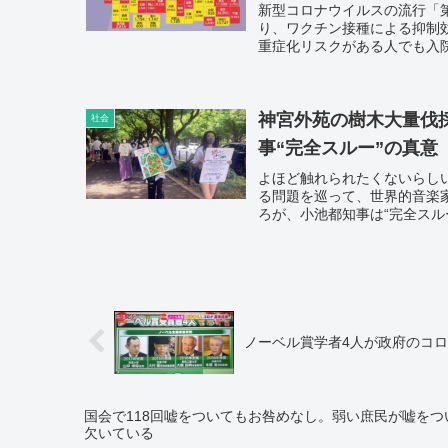
新型コロナウイルスの流行「
り、ワクチン接種による抑制
重症化リスクがある人でも入院
人を初めて超え、過去最多と
神宮外苑の樹木大量伐
社会
事“完全スルー”の真意
よほど触れられたくないらし
る問題を巡って、世界的音楽
ろが、小池都知事は“完全スル
ノーベル賞学者4人が政府のコ
国会で118回嘘をついてもお咎めなし。弱い庶民が嘘を
欠いている