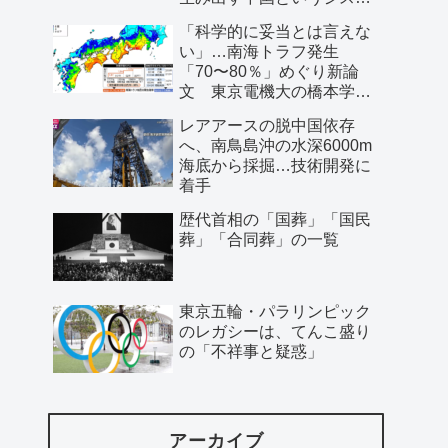
ム」
「科学的に妥当とは言えな
い」…南海トラフ発生
「70〜80％」めぐり新論
文 東京電機大の橋本学特
任教授ら
レアアースの脱中国依存
へ、南鳥島沖の水深6000m
海底から採掘…技術開発に
着手
歴代首相の「国葬」「国民
葬」「合同葬」の一覧
東京五輪・パラリンピック
のレガシーは、てんこ盛り
の「不祥事と疑惑」
アーカイブ