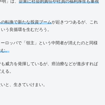
声明」は、
企業に社会的責任や社員の福利厚生も重視
。
への転換で新たな投資ブーム
が起きつつあるが、これ
という良循環を生むだろう。
ヨーロッパで「領主」という中間者が消えたのと同様
生む。
でも威力を発揮しているが、癌治療などが進歩すれば
変える。
ないと、生きていけまい。