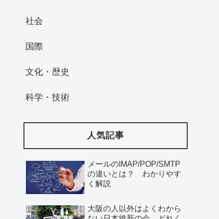
社会
国際
文化・歴史
科学・技術
人気記事
メールのIMAP/POP/SMTP
の違いとは？ わかりやす
く解説
大阪の人以外はよくわから
ない日本維新の会、どれく