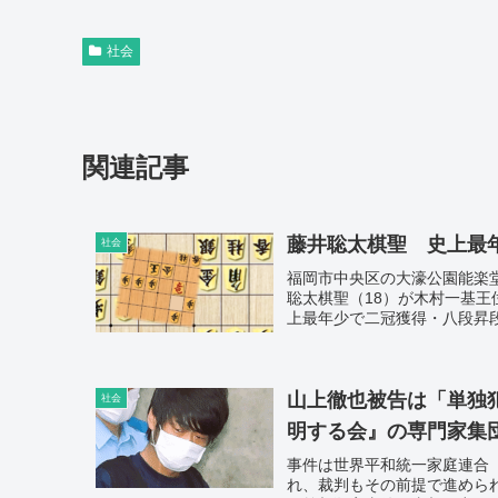
社会
関連記事
藤井聡太棋聖 史上最
社会
福岡市中央区の大濠公園能楽堂
聡太棋聖（18）が木村一基王
上最年少で二冠獲得・八段昇段１
山上徹也被告は「単独
社会
明する会』の専門家集
事件は世界平和統一家庭連合
れ、裁判もその前提で進めら