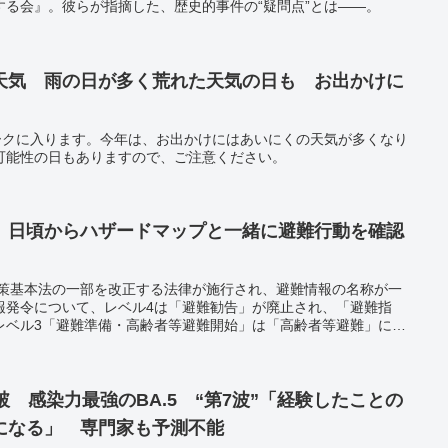
する会』。彼らが指摘した、歴史的事件の“疑問点”とは――。
天気 雨の日が多く荒れた天気の日も お出かけに
ィークに入ります。今年は、お出かけにはあいにくの天気が多くなり
可能性の日もありますので、ご注意ください。
、日頃からハザードマップと一緒に避難行動を確認
対策基本法の一部を改正する法律が施行され、避難情報の名称が一
報発令について、レベル4は「避難勧告」が廃止され、「避難指
レベル3「避難準備・高齢者等避難開始」は「高齢者等避難」に改
現となる。内閣府防災情報のページから分かりやすいビラを転載し
破 感染力最強のBA.5 “第7波”「経験したことの
になる」 専門家も予測不能