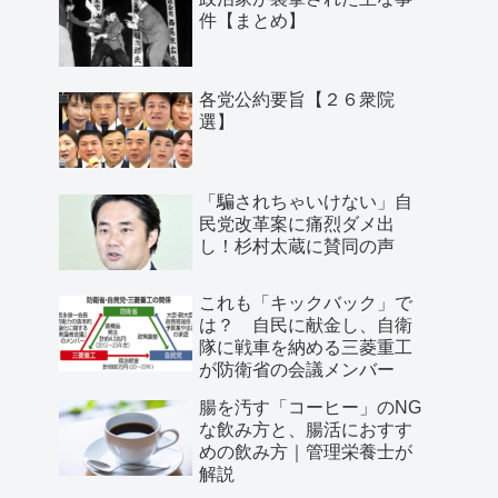
件【まとめ】
各党公約要旨【２６衆院
選】
「騙されちゃいけない」自
民党改革案に痛烈ダメ出
し！杉村太蔵に賛同の声
これも「キックバック」で
は？ 自民に献金し、自衛
隊に戦車を納める三菱重工
が防衛省の会議メンバー
腸を汚す「コーヒー」のNG
な飲み方と、腸活におすす
めの飲み方｜管理栄養士が
解説