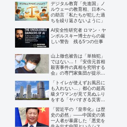
デジタル教育「先進国」ノ
ルウェーの教育相、日本へ
の助言「私たちが犯した過
ちを繰り返さないように」
AI安全性研究者 ロマン・ヤ
ンポルスキー博士からの厳
しい警告 残る5つの仕事
山上徹也被告は「単独犯」
ではない…！『安倍元首相
殺害事件の真相を究明する
会』の専門家集団が提示し
た「３つの根拠」
「トイレが使えずお風呂に
も入れない…」都心の超高
級タワマンが見て見ぬふり
をする「ヤバすぎる災害リ
スク」
「習近平の『皇帝化』は歴
史の必然」――中国史の第
一人者が暴露した「悪党を
生み出す中国というシステ