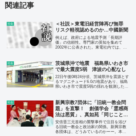
関連記事
＜社説＞東電旧経営陣再び無罪
社会
リスク軽視認めるのか…中國新聞
例えば、政府による地震予測「長期評
価」の信頼性。専門家の英知を集めて
2002年に公表された。東電社内では、そ
れを受けて15.7メートルの津波が来る可
能性があるとの試算まで出していた。に
もかかわらず、対策を講じていなかっ
茨城県沖で地震 福島県いわき市
社会
た。
で最大震度5弱 津波の心配なし
22日午後0時24分頃、茨城県沖を震源とす
るマグニチュード6.0の地震があり、福島
県いわき市で震度5弱の揺れを観測した
他、東北や関東など広い範囲で震度4から
1の揺れを観測した。福島県で震度5弱の
揺れを観測したのはことし3月16日に起き
新興宗教7団体に「旧統一教会問
社会
た福島県沖を震源とするマグニチュード
題」を直撃！ 創価学会「霊感商
7.4の地震以来。
法は悪質」、真如苑「同じことを
繰り返している印象」
安倍晋三元首相の襲撃事件で注目を浴び
る旧統一教会と政治家の関係。新興宗教
各団体は、どうみているのかーー。本誌