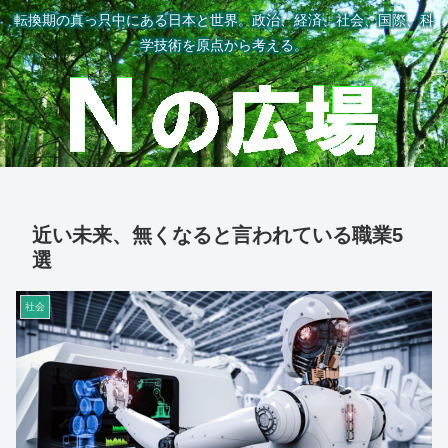
転換期の真っ只中にある日本と世界。政治、経済、社会、国際、科
学技術を原点から考える。
近い未来、無くなると言われている職業5
選
社会