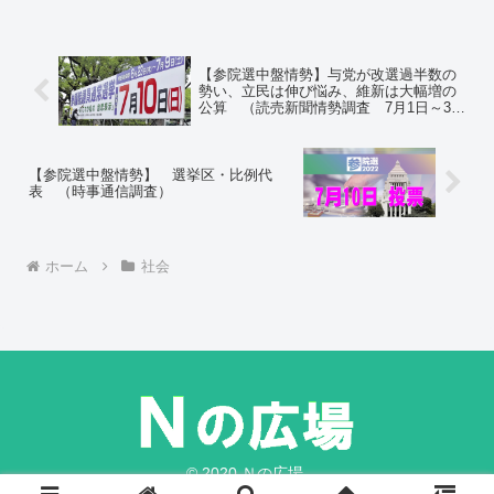
下旬に桜前線が上陸すると見られる。各
社で若干のずれが見られる。
【参院選中盤情勢】与党が改選過半数の
勢い、立民は伸び悩み、維新は大幅増の
公算 （読売新聞情勢調査 7月1日～3
日）
【参院選中盤情勢】 選挙区・比例代
表 （時事通信調査）
ホーム
社会
© 2020 Ｎの広場.