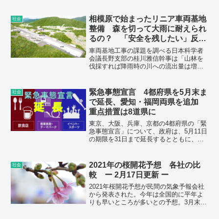
が各宗教団体に質問状を送ると、7団体が
詳細に回答した。以下に掲載しよう。
相模原で始まったリニア車両基地
社会
整備 森を切って大雨に耐えられ
るの？ 「安全を残したい」反対
する地権者
車両基地工事の課題を調べる日本科学者
会議長野支部の桂川雅信幹事は「山林を
伐採すれば降雨時の川への流出量は増
え、洪水のリスクは高まる。雨で盛り土
内の地下水位が上昇し不安定化する懸念
もある」と説明。
緊急事態宣言 4都府県を5月末ま
社会
で延長、愛知・福岡両県を追加
重点措置は8道県に
東京、大阪、兵庫、京都の4都府県の「緊
急事態宣言」について、政府は、5月11日
の期限を31日まで延長するとともに、愛
知県と福岡県を12日から対象地域に加え
ることを決定した。また、首都圏3県など
に適用されている「まん延防止等重点措
2021年の桜開花予想 各社の比
社会
置」については、期限を5月31日まで延長
較 ー 2月17日更新 ー
するとともに、北海道、岐阜県、三重県
を9日から追加し、宮城県については、来
2021年桜開花予想が民間の気象予報会社
週11日の期限をもって対象から外すこと
から発表された。今年は全国的に平年よ
を決めた。
りも早いところが多いとの予想。3月末ま
でに西・東日本の各地で開花し、4月上旬
に北陸や長野、東北南部、北海道にも4月