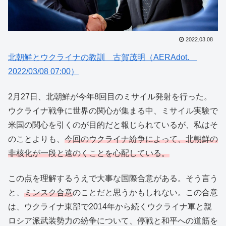
2022.03.08
北朝鮮とウクライナの教訓 古賀茂明（AERAdot.
2022/03/08 07:00）
2月27日、北朝鮮が今年8回目のミサイル発射を行った。
ウクライナ戦争に世界の関心が集まる中、ミサイル実験で
米国の関心を引くのが目的だと報じられているが、私はそ
のことよりも、
今回のウクライナ紛争によって、北朝鮮の
非核化が一段と遠のくことを心配している。
この点を理解するうえで大事な国際合意がある。そう言う
と、
ミンスク合意
のことだと思うかもしれない。この合意
は、ウクライナ東部で2014年から続くウクライナ軍と親
ロシア派武装勢力の紛争について、停戦と和平への道筋を