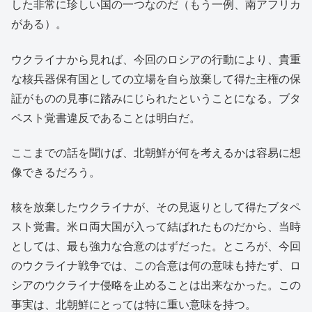
した非常に珍しい国の一つなのだ（もう一例、南アフリカ
がある）。
ウクライナから見れば、今回のロシアの行動により、貴重
な核兵器保有国としての立場を自ら放棄して得た主権の保
証がものの見事に踏みにじられたということになる。ブタ
ペスト覚書違反であることは明白だ。
ここまでの話を聞けば、北朝鮮が何を考えるかは容易に想
像できるだろう。
核を放棄したウクライナが、その見返りとして得たブタペ
スト覚書。米ロ両大国が入って結ばれたものだから、当時
としては、最も強力な合意のはずだった。ところが、今回
のウクライナ戦争では、この合意は何の意味も持たず、ロ
シアのウクライナ侵略を止めることは出来なかった。この
事実は、北朝鮮にとっては特に重い意味を持つ。