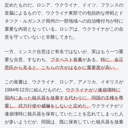
定めたものだ。ロシア、ウクライナ、ドイツ、フランスの
首脳によるもので、ウクライナ東部での包括的な停戦とド
ネツク・ルガンスク両州の一部地域への自治権付与が特に
重要な内容となっている。ロシアは、ウクライナがこの合
意を守っていないと非難してきた。
一方、ミンスク合意ほど有名ではないが、実はもう一つ重
要な合意、すなわち、
ブタペスト覚書
がある。
特に、金正
恩氏から見ると、こちらの方がはるかに重要度が高い。
この覚書は、ウクライナ、ロシア、アメリカ、イギリスが
1994年12月に結んだものだ。
ウクライナがソ連崩壊時に
国内にあった核兵器を放棄する代わりに、同国の主権を尊
重し、武力行使や威嚇をしないと定めた。
ウクライナがソ
連崩壊時に核兵器を保有していたことを忘れてしまった人
が多いようだが、同国は、既に保有していた核兵器を放棄