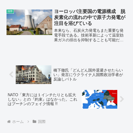
の強大国が同時に衰退する初めての状況
を迎えている」とし、「米国の安全保障
の傘で保護され、中国の成長を踏み台に
ヨーロッパ主要国の電源構成 脱
国際
して富を蓄積してきた時代は終わった」
炭素化の流れの中で原子力発電が
と話した。
注目を浴びている
本来なら、石炭火力発電もまた重要な発
電手段である。技術革新によって温室効
果ガスの排出を抑制することも可能だ。
しかしヨーロッパ勢は、そうした技術の
開発を進めるよりも、石炭火力そのもの
の削減に野心を燃やしている。その大き
な理由は、ヨーロッパが石炭火力発電に
代わる電源として原子力発電の拡充を目
指していることにある。ヨーロッパの主
橋下徹氏「どんどん国外退避させたらい
要国に限定して、各国の電源構成を確認
い」発言にウクライナ人国際政治学者が
することで、彼らの目論見通り、石炭火
反論しバトル
力発電を削減することが可能なのかを考
えてみたい。
NATO「東方には１インチたりとも拡大
しない」との『約束』はなかった。これ
はプーチンのフェイク情報 !!
ホーム
国際