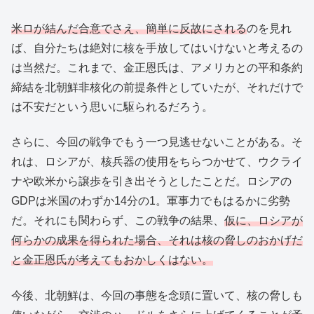
米ロが結んだ合意でさえ、簡単に反故にされる
のを見れ
ば、自分たちは絶対に核を手放してはいけないと考えるの
は当然だ。これまで、金正恩氏は、アメリカとの平和条約
締結を北朝鮮非核化の前提条件としていたが、それだけで
は不安だという思いに駆られるだろう。
さらに、今回の戦争でもう一つ見逃せないことがある。そ
れは、ロシアが、核兵器の使用をちらつかせて、ウクライ
ナや欧米から譲歩を引き出そうとしたことだ。ロシアの
GDPは米国のわずか14分の1。軍事力でもはるかに劣勢
だ。それにも関わらず、この戦争の結果、
仮に、ロシアが
何らかの成果を得られた場合、それは核の脅しのおかげだ
と金正恩氏が考えてもおかしくはない。
今後、北朝鮮は、今回の事態を念頭に置いて、核の脅しも