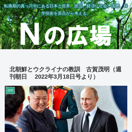
転換期の真っ只中にある日本と世界。政治、経済、社会、国際、科
学技術を原点から考える。
北朝鮮とウクライナの教訓 古賀茂明（週
刊朝日 2022年3月18日号より）
国際