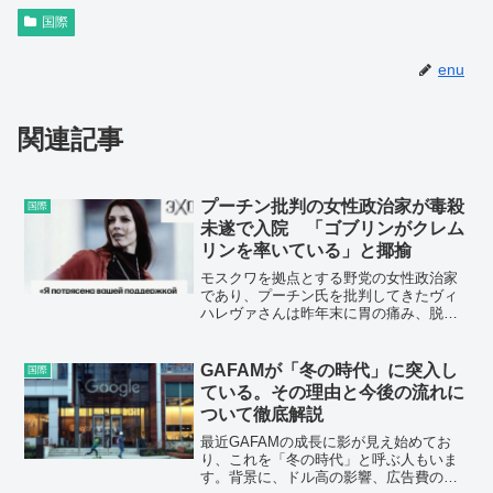
国際
enu
関連記事
プーチン批判の女性政治家が毒殺
国際
未遂で入院 「ゴブリンがクレム
リンを率いている」と揶揄
モスクワを拠点とする野党の女性政治家
であり、プーチン氏を批判してきたヴィ
ハレヴァさんは昨年末に胃の痛み、脱
毛、動悸、手足のしびれ、発作の症状が
出て、倒れた。血液検査の結果、発がん
性物質である二クロム酸カリウムが検出
GAFAMが「冬の時代」に突入し
国際
されたという。
ている。その理由と今後の流れに
ついて徹底解説
最近GAFAMの成長に影が見え始めてお
り、これを「冬の時代」と呼ぶ人もいま
す。背景に、ドル高の影響、広告費の減