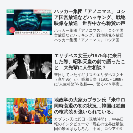
少、GAFAM以外の新しいプラットフォー
ムの台頭があります。
ハッカー集団「アノニマス」ロシ
国際
ア国営放送などハッキング、戦地
映像を放送 世界中から称賛の声
ハッカー集団「アノニマス」 ロシア国
営放送などハッキング、戦地映像を放送
ハッカー集団「アノニマス」ロシア国営
放送などハッキング、戦地映像を放送
「最高の偉業」「味方につくと強い」世
界中から称賛の声（中日スポーツ 2022
エリザベス女王が1975年に来日
国際
年3月8日 14時3...
した際、昭和天皇の前で語ったこ
と 大先輩に人生相談？
来日していたイギリスのエリザベス女王
（享年96）が、昭和天皇（1901～1989）
に“人生相談”を依頼──。驚くべき事実
が、一人のジャーナリストによって発掘
されていた。
地政学の大家カプラン氏「米中ロ
国際
同時衰退の初の状況…韓国は独自
の核武装を強いられている」
カプラン氏は15日（現地時間）、中央日
報のインタビューで「現在の世界は最強
国の米国はもちろん、中国、ロシアの3つ