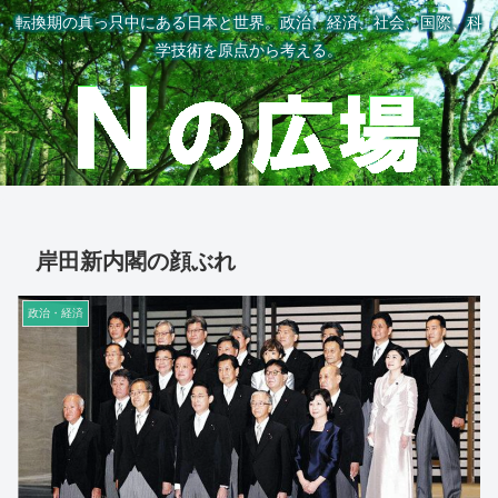
転換期の真っ只中にある日本と世界。政治、経済、社会、国際、科
学技術を原点から考える。
岸田新内閣の顔ぶれ
政治・経済