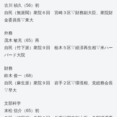
古川 禎久（56）初
自民（無派閥）衆院６回 宮崎３区▽財務副大臣、衆院財
金委員長▽東大
外務
茂木 敏充（65）再
自民（竹下派）衆院９回 栃木５区▽経済再生相▽米ハー
バード大院
財務
鈴木 俊一（68）
自民（麻生派）衆院９回 岩手２区▽環境相、党総務会長
▽早大
文部科学
末松 信介（65）初