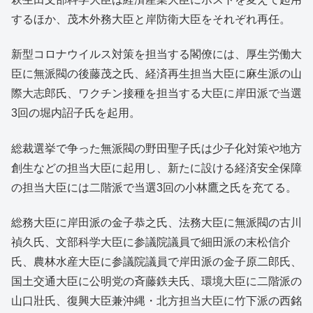
するほか、茂木外務大臣と岸防衛大臣をそれぞれ再任。
新型コロナウイルス対策を担当する閣僚には、厚生労働大
臣に無派閥の後藤茂之氏、経済再生担当大臣に麻生派の山
際大志郎氏、ワクチン接種を担当する大臣に岸田派で当選
3回の堀内詔子氏を起用。
総裁選挙で争った無派閥の野田聖子氏は少子化対策や地方
創生などの担当大臣に起用し、新たに設ける経済安全保障
の担当大臣には二階派で当選3回の小林鷹之氏を充てる。
総務大臣に岸田派の金子恭之氏、法務大臣に無派閥の古川
禎久氏、文部科学大臣に参議院議員で細田派の末松信介
氏、農林水産大臣に参議院議員で岸田派の金子原二郎氏、
国土交通大臣に公明党の斉藤鉄夫氏、環境大臣に二階派の
山口壯氏、復興大臣兼沖縄・北方担当大臣に竹下派の西銘