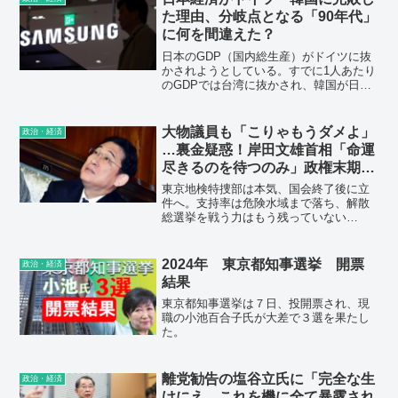
た理由、分岐点となる「90年代」
に何を間違えた？
日本のGDP（国内総生産）がドイツに抜
かされようとしている。すでに1人あたり
のGDPでは台湾に抜かされ、韓国が日本
を抜くのも時間の問題と言われる。過去
の経緯と日本経済の現状を知る人にとっ
て、ドイツと順位が逆転したり、台湾や
大物議員も「こりゃもうダメよ」
政治・経済
韓国に追い付かれることは特段、驚くよ
…裏金疑惑！岸田文雄首相「命運
うな話ではない。
尽きるのを待つのみ」政権末期ル
ポ
東京地検特捜部は本気、国会終了後に立
件へ。支持率は危険水域まで落ち、解散
総選挙を戦う力はもう残っていない
――。数多の危機をのらりくらりとかわ
し続けてきた岸田政権の命運が、ついに
尽きようとしている。
2024年 東京都知事選挙 開票
政治・経済
結果
東京都知事選挙は７日、投開票され、現
職の小池百合子氏が大差で３選を果たし
た。
離党勧告の塩谷立氏に「完全な生
政治・経済
けにえ。これを機に全て暴露され