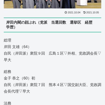
2021.10.04
2021.10.05
岸田内閣の顔ぶれ（党派 当選回数 選挙区 経歴
学歴）
総理
岸田 文雄（64）
自民（岸田派）衆院９回 広島１区▽外相、党政調会長▽
早大
総務
金子 恭之（60）初
自民（岸田派）衆院７回 熊本４区▽国交副大臣、党政調
会長代理▽早大
法務