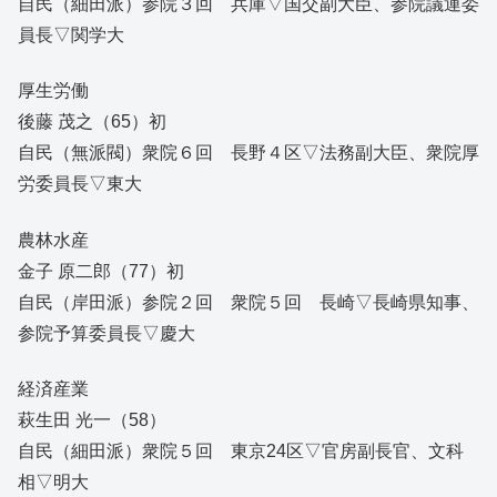
自民（細田派）参院３回 兵庫▽国交副大臣、参院議運委
員長▽関学大
厚生労働
後藤 茂之（65）初
自民（無派閥）衆院６回 長野４区▽法務副大臣、衆院厚
労委員長▽東大
農林水産
金子 原二郎（77）初
自民（岸田派）参院２回 衆院５回 長崎▽長崎県知事、
参院予算委員長▽慶大
経済産業
萩生田 光一（58）
自民（細田派）衆院５回 東京24区▽官房副長官、文科
相▽明大