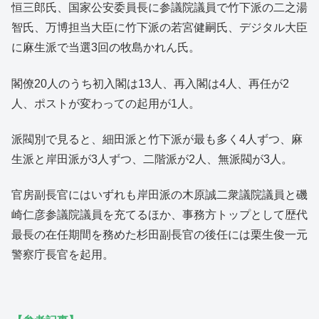
恒三郎氏、国家公安委員長に参議院議員で竹下派の二之湯
智氏、万博担当大臣に竹下派の若宮健嗣氏、デジタル大臣
に麻生派で当選3回の牧島かれん氏。
閣僚20人のうち初入閣は13人、再入閣は4人、再任が2
人、ポストが変わっての起用が1人。
派閥別で見ると、細田派と竹下派が最も多く4人ずつ、麻
生派と岸田派が3人ずつ、二階派が2人、無派閥が3人。
官房副長官にはいずれも岸田派の木原誠二衆議院議員と磯
崎仁彦参議院議員を充てるほか、事務方トップとして歴代
最長の在任期間を務めた杉田副長官の後任には栗生俊一元
警察庁長官を起用。