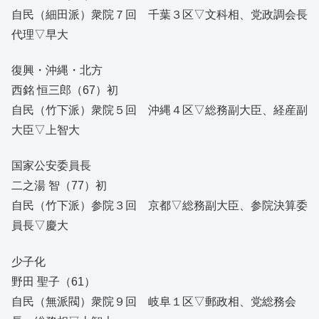
自民（細田派）衆院７回 千葉３区▽文科相、党政調会長
代理▽早大
復興・沖縄・北方
西銘 恒三郎（67）初
自民（竹下派）衆院５回 沖縄４区▽総務副大臣、経産副
大臣▽上智大
国家公安委員長
二之湯 智（77）初
自民（竹下派）参院３回 京都▽総務副大臣、参院決算委
員長▽慶大
少子化
野田 聖子（61）
自民（無派閥）衆院９回 岐阜１区▽郵政相、党総務会