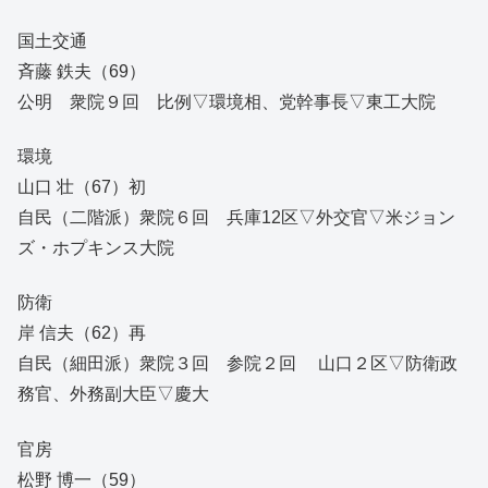
国土交通
斉藤 鉄夫（69）
公明 衆院９回 比例▽環境相、党幹事長▽東工大院
環境
山口 壮（67）初
自民（二階派）衆院６回 兵庫12区▽外交官▽米ジョン
ズ・ホプキンス大院
防衛
岸 信夫（62）再
自民（細田派）衆院３回 参院２回 山口２区▽防衛政
務官、外務副大臣▽慶大
官房
松野 博一（59）