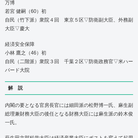
万博
若宮 健嗣（60）初
自民（竹下派）衆院４回 東京５区▽防衛副大臣、外務副
大臣▽慶大
経済安全保障
小林 鷹之（46）初
自民（二階派）衆院３回 千葉２区▽防衛政務官▽米ハー
バード大院
解 説
内閣の要となる官房長官には細田派の松野博一氏、麻生副
総理兼財務大臣の後任となる財務大臣には麻生派の鈴木俊
一氏。
萩生田文部科学大臣は経済産業大臣にポストを変えて起用