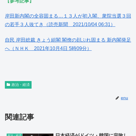
【参考記事】
岸田新内閣の全容固まる…１３人が初入閣、衆院当選３回
の若手３人抜てき（読売新聞 2021/10/04 06:31）
自民 岸田総裁 きょう組閣 閣僚の顔ぶれ固まる 新内閣発足
へ（ＮＨＫ 2021年10月4日 5時09分）
政治・経済
enu
関連記事
日本経済がドイツ・韓国に完敗し
政治・経済