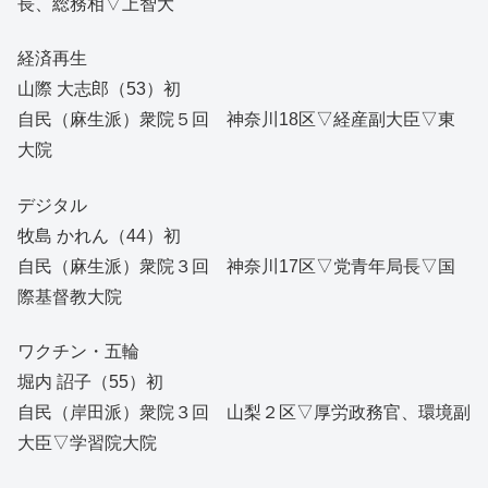
長、総務相▽上智大
経済再生
山際 大志郎（53）初
自民（麻生派）衆院５回 神奈川18区▽経産副大臣▽東
大院
デジタル
牧島 かれん（44）初
自民（麻生派）衆院３回 神奈川17区▽党青年局長▽国
際基督教大院
ワクチン・五輪
堀内 詔子（55）初
自民（岸田派）衆院３回 山梨２区▽厚労政務官、環境副
大臣▽学習院大院