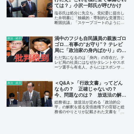
ては？」小沢一郎氏が呼びかけ
塩谷氏は処分に先立ち、党紀委に提出し
た弁明書に「独裁的・専制的な党運営に
断固抗議」「スケープゴートのように不
当に重すぎる処分を受けるのは納得がい
かない」などと記述。4日、報道陣に対し
岸田首相の処分がないことに「同じよう
渦中のフジも自民議員の親族ゴロ
政治・経済
に処分を受けることが公平な考え方だ」
ゴロ…有事の“お守り”？ テレビ
などと述べ、怒りをにじませた。
局に「政治家の身内ばかり」の歪
んだ思惑
ただ気になるのは「身内」の存在だ。テ
レビ局の社員にはなぜかタレントやスポ
ーツ選手ら有名人、さらにはスポンサー
企業の子息・子女や親類が多い。国会議
員の2世もご多分に漏れず、ゴロゴロい
る。
＜Q&A＞「行政文書」ってどん
政治・経済
なもの？ 正確じゃないの？
今、問題なのは？ 放送法の解釈
巡り
総務省は、放送法が定める「政治的公
平」の解釈を巡る安倍政権下の官邸と総
務省のやりとりが記載された文書を「行
政文書」と認めた一方で、内容の正確性
を調査しています。行政文書とはどんな
ものでしょうか。