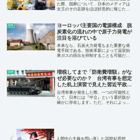
た際、国葬について、日本のメディアは
女王のその足跡をほぼ好意的に報じた。
しかし、女王は、過酷な植民地支配とい
う、大英帝国の負の歴史を背負う存在で
もある。
ヨーロッパ主要国の電源構成 脱
国際
炭素化の流れの中で原子力発電が
注目を浴びている
本来なら、石炭火力発電もまた重要な発
電手段である。技術革新によって温室効
果ガスの排出を抑制することも可能だ。
しかしヨーロッパ勢は、そうした技術の
開発を進めるよりも、石炭火力そのもの
の削減に野心を燃やしている。その大き
増税してまで「防衛費増額」がな
国際
な理由は、ヨーロッパが石炭火力発電に
ぜ必要なのか？ 台湾有事を想定
代わる電源として原子力発電の拡充を目
した机上演習で見えた習近平政権
指していることにある。ヨーロッパの主
の焦り
要国に限定して、各国の電源構成を確認
台湾有事が発生した際、一つの可能性と
することで、彼らの目論見通り、石炭火
して、日本には『中立』という選択肢が
力発電を削減することが可能なのかを考
確かに存在します。ただ、それによって
えてみたい。
中国からの攻撃を避けられたとしても、
その後の国際社会における日本の立ち位
置は非常に弱くなる危険性があります。
人間中心主義を問い直した20世紀思想