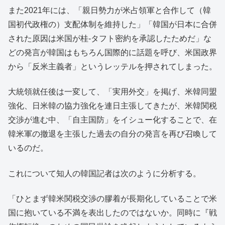
また2021年には、「親日勢力が米占領軍と合作して（韓
国初代政権の）支配体制を維持した」「韓国が日本に合併
された原因は米国が桂-タフト密約を承認したためだ」な
どの発言が韓国はもちろん国際的に話題を呼び、米国政界
から「反米主義者」というレッテルを押されてしまった。
大統領就任後は一変して、「実用外交」を掲げ、米韓同盟
強化、日米韓の協力強化を連日主張してきたが、米韓関税
交渉が進む中、「自主国防」をイシュー化することで、在
韓米軍の撤退を主張した過去の自分の発言を再び召喚して
いるのだ。
これについて知人の韓国記者は次のように分析する。
「ひとまず韓米関税交渉の膠着が長期化していることで米
国に抱いている不満を表出したのではないか。同時に『戦