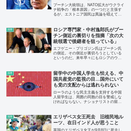
本人が知っておきたい重要なポイ
プーチン大統領は、NATO拡大がウクライ
ントを歴史から解説
ナ戦争の「根本原因」の一つだと主張す
るが、エストニア国民は異論を唱えてい
る。ツァクナ・エストニア外相は「NATO
がロシアにとって何らかの脅威だという
話は、全くのデタラメだ」と言う。それ
ロシア専門家・中村逸郎氏がプー
国際
は「彼も分かっているはずだ」。
チン側近の裏切りを指摘「次の大
統領選で後継者を狙っている」
エフゲニー・プリゴジン氏はプーチン氏
の側近。その側近が裏切ろうとしている
というのだ。来年早々にもロシアのウク
ライナ侵攻は大きな節目を迎えそうだ。
留学中の中国人学生も怯える、中
国際
国共産党の監視の目…国外にいて
も党の支配からは逃れられない
ローラのような民主主義を支持する中国
人留学生は、周囲の同胞の目を警戒しな
ければならない。ナショナリストの留学
生仲間から嫌がらせを受けたり、祖国の
当局に通報される恐れがあるためだ。ロ
ーラは自らの素性が明らかになれば、家
エリザベス女王死去 旧植民地ル
国際
族が「逮捕されて刑務所で拷問を受ける
ーツ、在日インド人が思うこと
だろう」と語る。
英国のエリザベス女王が9月8日に死去し