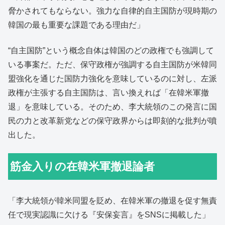
脅かされてもならない。強力な自律的自主国防が現時期の
韓国の最も重要な課題である理由だ」
“自主国防”という概念自体は韓国のどの政権でも強調して
いる事案だ。ただ、保守政権が強調する自主国防が米韓同
盟強化を通じた国防力強化を意味しているのに対し、左派
政権が主張する自主国防は、言い換えれば「在韓米軍撤
退」を意味している。そのため、李大統領のこの発言に国
民の力と改革新党などの保守政界からは即刻的な批判が噴
出した。
筋金入りの在韓米軍撤退論者
「李大統領が韓米同盟を貶め、在韓米軍の撤退を促す無責
任で現実認識に欠ける『安保妄言』をSNSに掲載した」