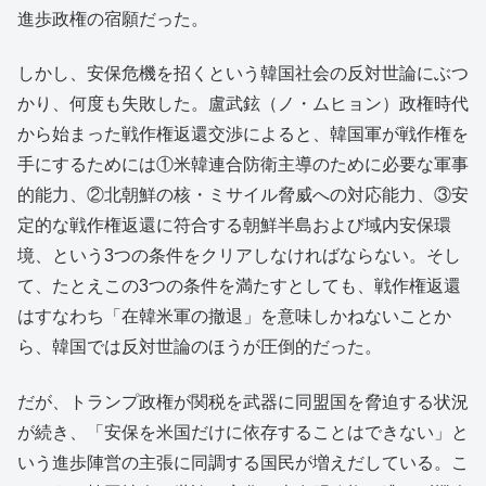
進歩政権の宿願だった。
しかし、安保危機を招くという韓国社会の反対世論にぶつ
かり、何度も失敗した。盧武鉉（ノ・ムヒョン）政権時代
から始まった戦作権返還交渉によると、韓国軍が戦作権を
手にするためには①米韓連合防衛主導のために必要な軍事
的能力、②北朝鮮の核・ミサイル脅威への対応能力、③安
定的な戦作権返還に符合する朝鮮半島および域内安保環
境、という3つの条件をクリアしなければならない。そし
て、たとえこの3つの条件を満たすとしても、戦作権返還
はすなわち「在韓米軍の撤退」を意味しかねないことか
ら、韓国では反対世論のほうが圧倒的だった。
だが、トランプ政権が関税を武器に同盟国を脅迫する状況
が続き、「安保を米国だけに依存することはできない」と
いう進歩陣営の主張に同調する国民が増えだしている。こ