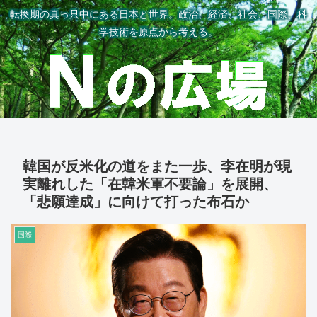
転換期の真っ只中にある日本と世界。政治、経済、社会、国際、科
学技術を原点から考える。
韓国が反米化の道をまた一歩、李在明が現
実離れした「在韓米軍不要論」を展開、
「悲願達成」に向けて打った布石か
国際