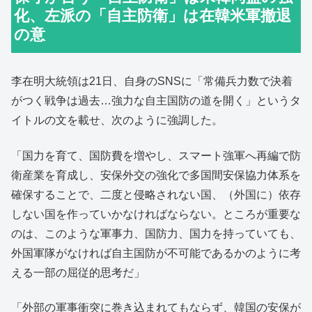
化、左派の「自主防衛」は在韓米軍撤退
の意
李在明大統領は21日、自身のSNSに「常備兵力数で決着
がつく戦争は過去…強力な自主国防の道を開く」というタ
イトルの文を載せ、次のように強調した。
「国力を育て、国防費を増やし、スマート強軍へ再編で防
衛産業を育成し、安保外交の強化で多国間安保協力体系を
確保することで、二度と侵略されない国、（外国に）依存
しない国を作っていかなければならない。ところが重要な
のは、このような軍事力、国防力、国力を持っていても、
外国軍隊がなければ自主国防が不可能であるかのように考
える一部の屈従的思考だ」
「外部の軍事衝突に巻き込まれてもならず、韓国の安保が