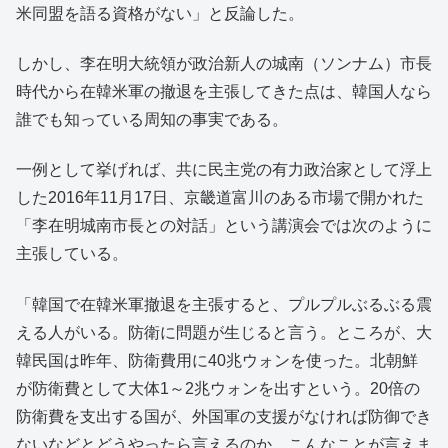
米同盟を語る資格がない」と反論した。
しかし、李在明大統領が政治新人の城南（ソンナム）市長
時代から在韓米軍の撤退を主張してきた点は、韓国人なら
誰でも知っている周知の事実である。
一例として挙げれば、共に民主党の有力政治家として浮上
した2016年11月17日、京畿道富川のある市場で開かれた
「李在明城南市長との対話」という講演会では次のように
主張している。
「韓国で在韓米軍撤退を主張すると、プルプルぶるぶる震
える人がいる。防衛に問題が生じると言う。ところが、大
韓民国は昨年、防衛費用に40兆ウォンを使った。北朝鮮
が防衛費として大体1～2兆ウォンを出すという。20倍の
防衛費を支出する国が、外国軍の支援がなければ防御でき
ないなどとどうやったら言えるのか。こんなことが言えま