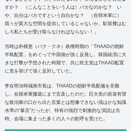
すか？ （こんなことをいう人は）バカなのかな？ い
や、自分はバカですという自白かな？ （在韓米軍に）
我々が莫大な空間を提供しているじゃないか。駐留費はむ
しろ私たちが受け取らなければならない！」
当時は朴槿恵（パク・クネ）政権時期の「THAADの朝鮮
半島配置」をめぐって中国側が強く反発し、韓国経済に大
きな打撃が予想された時期で、共に民主党はTHAAD配置
に党を挙げて強く反対していた。
李在明当時城南市長は、THAADの朝鮮半島配備を非難
し、在韓米軍撤退にまで言及したのだ。巨大党の前道有望
な政治家の口から出た言葉とは想像できない浅はかな知識
水準の“暴言”だったが、特有の強烈で刺激的な演説は当
時、会場に集まった多くの人々の歓呼を受けた。