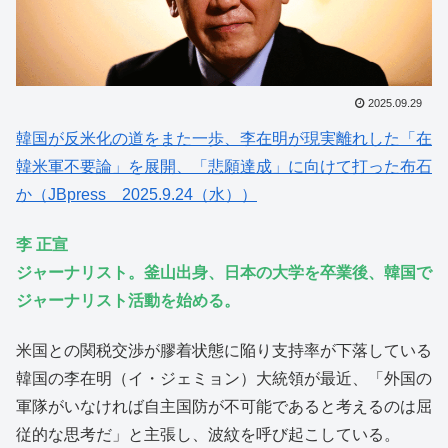
2025.09.29
韓国が反米化の道をまた一歩、李在明が現実離れした「在
韓米軍不要論」を展開、「悲願達成」に向けて打った布石
か（JBpress 2025.9.24（水））
李 正宣
ジャーナリスト。釜山出身、日本の大学を卒業後、韓国で
ジャーナリスト活動を始める。
米国との関税交渉が膠着状態に陥り支持率が下落している
韓国の李在明（イ・ジェミョン）大統領が最近、「外国の
軍隊がいなければ自主国防が不可能であると考えるのは屈
従的な思考だ」と主張し、波紋を呼び起こしている。