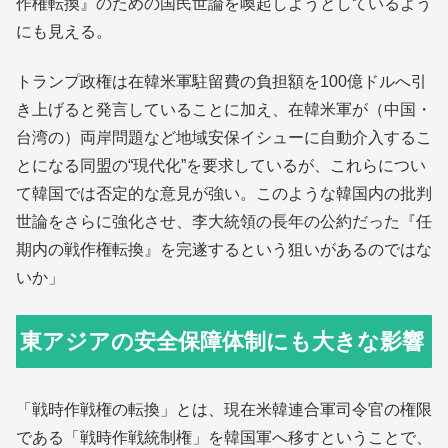
作権転換』のための国民世論を喚起しようとしているよう
にも見える。
トランプ政権は在韓米軍駐留費の負担額を100億ドルへ引
き上げると発言していることに加え、在韓米軍が（中国・
台湾の）両岸問題など地域安保イシューに自動介入するこ
とになる同盟の“現代化”を要求しているが、これらについ
て韓国では否定的な意見が強い。このような韓国内の批判
世論をさらに強化させ、李大統領の長年の公約だった『任
期内の戦作権転換』を完遂するという狙いがあるのではな
いか」
東アジアの安全保障体制にも大きな影響
「戦時作戦権の転換」とは、現在米韓連合軍司令官の権限
である「戦時作戦統制権」を韓国軍へ移すということで、