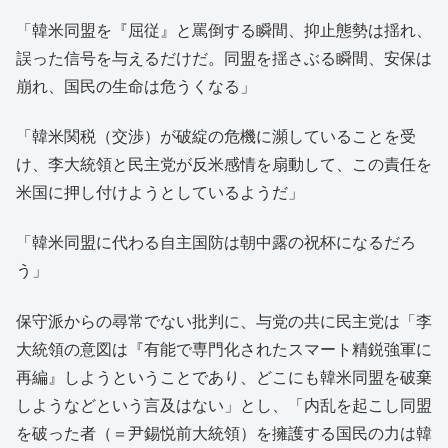
「韓米同盟を『屈従』と罵倒する瞬間、抑止態勢は揺れ、
誤った信号を与えるだけだ。同盟を揺さぶる瞬間、安保は
崩れ、国民の生命は危うくなる」
「韓米関税（交渉）が破綻の危機に瀕していることを受
け、李大統領と民主党が反米感情を扇動して、この責任を
米国に押し付けようとしているようだ」
「韓米同盟に代わる自主国防は朝中露の祝杯になるだろ
う」
保守派からの尋常でない批判に、与党の共に民主党は「李
大統領の意図は『有能で専門化されたスマート精鋭強軍に
再編』しようということであり、どこにも韓米同盟を破棄
しようなどという言及はない」とし、「内乱を起こし同盟
を破った者（＝尹錫悦前大統領）を擁護する国民の力は韓