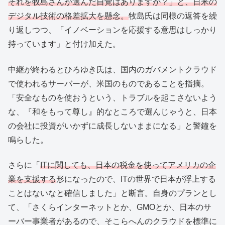
それを牧島さんが選んだ自覚はありますか？」と、日米の
デジタル技術の格差拡大を懸念。
牧島氏は同様の返答を繰
り返しつつ、「イノベーションを応援する意思はしっかり
持っています」と付け加えた。
中継が終わるとひろゆき氏は、国内のガバメントクラウド
で使われるサーバーが、米国のものであることを指摘。
「安全なものを使おうという、トラブルを起こさないよう
な、『和をもって尊し』的なところで選んじゃうと、日本
の会社に投資がいかずに成長しないままになる」と警鐘を
鳴らした。
さらに「
ITに関しても、日本の税金を使ってアメリカの企
業を支援する
形になったので、ITの世界で日本が浮上する
ことはないなと確信しました」と断言。自身のプランとし
て、「さくらインターネットとか、GMOとか、日本のサ
ーバー事業者があるので、そこらへんのクラウドを標準に