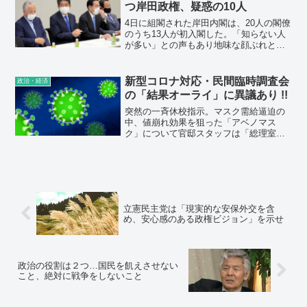
つ岸田政権、疑惑の10人
4日に組閣された岸田内閣は、20人の閣僚
のうち13人が初入閣した。「知らない人
が多い」との声もあり地味な顔ぶれとな
ったが、実は過去の疑惑や醜聞がウヤム
ヤになったままの人物も多い。ある自民
党議員秘書が「岸田氏も総裁選に勝って
新型コロナ対応・民間臨時調査会
政治・経済
すぐに決めなきゃいけなかったから、身
の「結果オーライ」に異議あり !!
体検査する時間もなかっただろう」と言
うとおり、今後「政治とカネ」の問題が
突然の一斉休校指示。マスク需給逼迫の
岸田政権の“アキレス腱”となる可能性もあ
中、値崩れ効果を狙った「アベノマス
る。
ク」について官邸スタッフは「総理室の
一部が突っ走った。あれは失敗」と認め
た。PCR検査の「目詰まり」と戦略の曖
昧さは「日本モデル」のアキレス腱。コ
ロナ対応は「泥縄だったけど、結果オー
ライ」。
立憲民主党は「現実的な安保外交を含
め、安心感のある政権ビジョン」を示せ
政治の役割は２つ…国民を飢えさせない
こと、絶対に戦争をしないこと