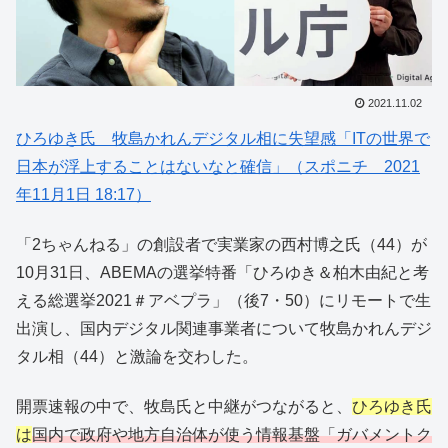
2021.11.02
ひろゆき氏 牧島かれんデジタル相に失望感「ITの世界で
日本が浮上することはないなと確信」（スポニチ 2021
年11月1日 18:17）
「2ちゃんねる」の創設者で実業家の西村博之氏（44）が
10月31日、ABEMAの選挙特番「ひろゆき＆柏木由紀と考
える総選挙2021＃アベプラ」（後7・50）にリモートで生
出演し、国内デジタル関連事業者について牧島かれんデジ
タル相（44）と激論を交わした。
開票速報の中で、牧島氏と中継がつながると、
ひろゆき氏
は
国内で政府や地方自治体が使う情報基盤「ガバメントク