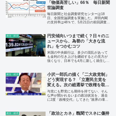
て既得権益にとらわれ...
「物価高苦しい」66％ 毎日新聞
世論調査
毎日新聞と社会調査研究センターは18
日、全国世論調査を実施した。岸田内閣
の支持率は48％で、5月21日の前回調査
（53％）から5ポイント下落した。支持率
が低下したのは今年2月以来。不支持率は
44％で前回（37％）から7ポイント増加し
円安傾向いつまで続く？日々のニ
政治・経済
た。
ュースから、為替の「大きな流
れ」をつかむコツ
米国の中央銀行は、多少の混乱があって
も金利の引き上げを継続するとの見方が
強くなり、日本でも4月に新しく就任した
日銀の植田総裁が、当面は大規模緩和策
を継続するとの方針を明確にしました。
もともと想定されていた「大きな流れ」
小沢一郎氏の描く「二大政党制」
政治・経済
がまだ続くとの解釈が成立します。
どう実現する？ 「立憲民主党を
変える。次の総選挙で政権を取
る」
与党にも野党にも期待を持てない、そん
な声が聞かれるいまの政治状況を、過去
に2度「政権交代」してきた “政界の壊し
屋”こと小沢一郎衆議院議員（立憲民主
党）はどう見ているのか。26日の
『ABEMA Prime』で聞いた。
「政治とカネ」醜聞でスネに傷持
政治・経済