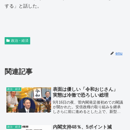
する」と話した。
政治・経済
enu
関連記事
表面は優しい「令和おじさん」
政治・経済
実態は冷徹で恐ろしい総理
9月16日の夜、菅内閣発足後初めての閣議
が開かれた。安倍政権の取り組みを継承
しさらに前に進めるとした上で、新型コ
ロナウイルスへの対応については感染対
策と社会経済活動との両立を図るとし、
また、行政の縦割りや前例主義を打破し
内閣支持48％、5ポイント減
政治・経済