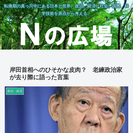
転換期の真っ只中にある日本と世界。政治、経済、社会、国際、科
学技術を原点から考える。
岸田首相へのひそかな皮肉？ 老練政治家
が去り際に語った言葉
政治・経済