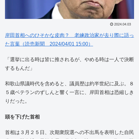
2024.04.03
岸田首相へのひそかな皮肉？ 老練政治家が去り際に語っ
た言葉（読売新聞 2024/04/01 15:00）
「選挙に出る時は皆に推されるが、やめる時は一人で決断
するもんだ」
和歌山県議時代を含めると、議員歴は約半世紀に及ぶ。８
５歳ベテランのずしんと響く一言に、岸田首相は恐縮しき
りだった。
頭を下げた首相
首相は３月２５日、次期衆院選への不出馬を表明した自民