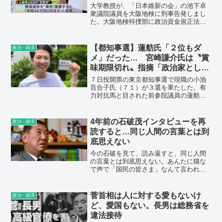
大学教授が、「日本維新の会」の池下卓
衆議院議員を大阪地検に刑事告発しまし
た。大阪地検特捜部に政治資金規正法違
反の疑いで告発状を提出したのは、神戸
学院大学の上脇博之教授です。告発状に
よりますと、日本維新の会・池下卓衆院
【都知事選】蓮舫氏「２位もダ
政治・経済
議員の後援会は、2020年までの3年間、池
メ」だった… 宮崎謙介氏は〝賞
下議員の父親から実家を事務所として無
味期限切れ〟指摘「政治家として
償提供されていましたが、収支報告書に
価値ダダ下がり」
記載していなかったということです。
７日投開票の東京都知事選で現職の小池
百合子氏（７１）が３選を果たした。有
力対抗馬と目された前参院議員の蓮舫氏
（５６）だったが、前広島県安芸高田市
長の石丸伸二氏（４１）の後塵を拝する
屈辱の３位。元衆院議員の宮崎謙介氏
4年前の石破茂インタビューを再
政治・経済
（４３）は、蓮舫氏の「賞味期限切れ」
読すると…同じ人間の言葉とは到
と指摘した。
底思えない
今の石破を見て、読み返すと、同じ人間
の言葉とは到底思えない。あんたに猫な
で声で「国民の皆さま」なんて言われた
くない。「納得と共感」ではなく「国民
を裏切り不信感だらけの政治」ではない
か。
菅首相は人に対する愛もないけ
政治・経済
ど、愛国もない。長男は総務省を
違法接待