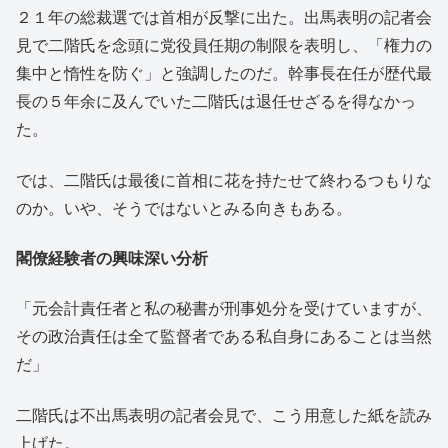
２１年の総裁選では首相が反撃に出た。出馬表明の記者会
見で二階氏を念頭に党役員任期の制限を表明し、「権力の
集中と惰性を防ぐ」と強調したのだ。幹事長在任が歴代最
長の５年余に及んでいた二階氏は退任せざるを得なかっ
た。
では、二階氏は最後に首相に花を持たせて終わるつもりな
のか。いや、そうではないとみる向きもある。
閣僚経験者の興味深い分析
「元会計責任者と私の秘書が刑事処分を受けていますが、
その政治責任は全て監督者である私自身にあることは当然
だ」
二階氏は不出馬表明の記者会見で、こう用意した紙を読み
上げた。