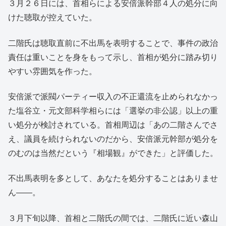
３月２６日には、首相らによる安倍派幹部４人の処分に向
けた聴取が控えていた。
二階氏は聴取直前に不出馬を表明することで、事件の政治
責任は重いことを身をもって示し、首相が処分に踏み切り
やすい雰囲気を作った。
安倍派で派閥パーティー収入の不正還流を止められなかっ
た塩谷立・元文部科学相らには「選挙の非公認」以上の重
い処分が検討されている。首相周辺は「あの二階さんでさ
え、議員を続けられないのだから、安倍派元幹部が処分を
のむのは当然だという『相場観』ができた」と評価した。
不出馬表明を多として、あなたを処分することはありませ
ん――。
３月下旬以降、首相と二階氏の間では、二階氏に近い森山