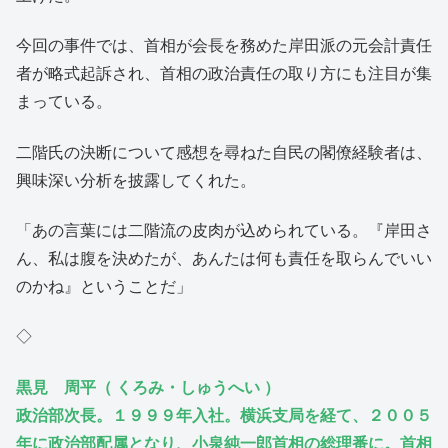
今回の事件では、首相が会長を務めた岸田派の元会計責任
者が略式起訴され、首相の政治責任の取り方にも注目が集
まっている。
二階氏の決断について感想を尋ねた自民の閣僚経験者は、
興味深い分析を披露してくれた。
「あの言葉には二階流の皮肉が込められている。『岸田さ
ん、私は腹を決めたが、あんたは何も責任を取らんでいい
のかね』ということだ」
◇
黒見 周平（ くろみ・しゅうへい ）
政治部次長。１９９９年入社。横浜支局を経て、２００５
年に政治部配属となり、小泉純一郎首相の総理番に。首相