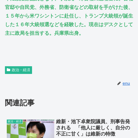
官邸や自民党、外務省、防衛省などの取材を手がけた後、
１５年から米ワシントンに赴任し、トランプ大統領が誕生
した１６年大統領選などを経験した。現在はデスクとして
主に政局を担当する。兵庫県出身。
政治・経済
enu
関連記事
維新・池下卓衆院議員、刑事告発
政治・経済
される 「他人に厳しく、自分の
不正に甘く」は維新の特徴