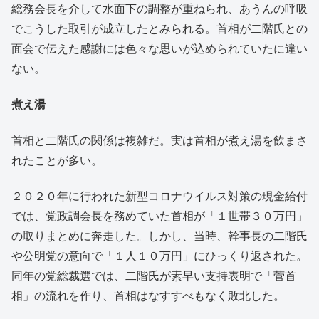
総務会長を介して水面下の調整が重ねられ、あうんの呼吸
でこうした取引が成立したとみられる。首相が二階氏との
面会で伝えた感謝には色々な思いが込められていたに違い
ない。
煮え湯
首相と二階氏の関係は複雑だ。実は首相が煮え湯を飲まさ
れたことが多い。
２０２０年に行われた新型コロナウイルス対策の現金給付
では、党政調会長を務めていた首相が「１世帯３０万円」
の取りまとめに奔走した。しかし、当時、幹事長の二階氏
や公明党の意向で「１人１０万円」にひっくり返された。
同年の党総裁選では、二階氏が素早い支持表明で「菅首
相」の流れを作り、首相はなすすべもなく敗北した。