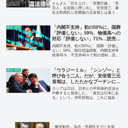
さんざん「叩き上げ」「世襲打破」「苦
労人」を前面に押し出し、安倍晋三、麻
生太郎両氏ら世襲族の元首相とは違うこ
とを売りにしてきた菅義偉首相。首相は
人に対する愛もないけど愛国もない。首
相の長男は総務省高級官僚らを接待して
「内閣不支持」初の50%に、国葬
政治・経済
利権あさり。
「評価しない」59%、物価高への
対応「評価しない」71%…読売世
論調査と朝日世論調査
内閣不支持、初の50%に 国葬「評価し
ない」59%…朝日世論調査。内閣支持率
続落45％、不支持46％で初の逆転…読売
世論調査。
「ウラジーミル」「シンゾー」と
政治・経済
呼び合う二人。だが、安倍晋三元
首相は、したたかなプーチンに踊
らされていただけだった。
ロシアは21日、日本との平和条約交渉を
中断すると発表した。「責任は日本にあ
る」という。岸田首相は、これに猛反
発。強い抗議の姿勢を見せている。この
「酷い戦争」を始めたプーチン大統領
と、日本の安倍晋三元首相は、「ウラジ
ーミル」「シンゾー」と呼び合う親密な
仲だった。対露外交で「日本は何を間違
えたのか」、今一度、検証する。
「離党勧告」塩谷・世耕氏すでに反発、