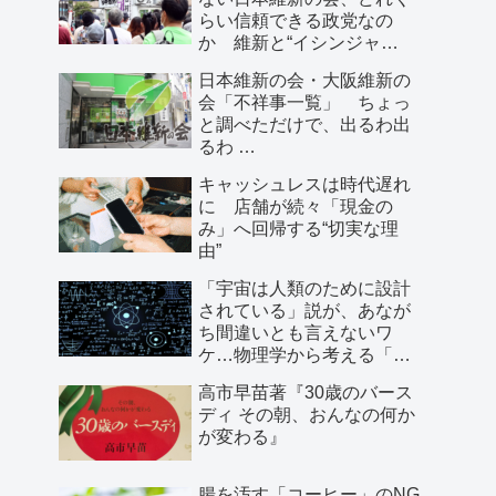
らい信頼できる政党なの
か 維新と“イシンジャ
ー”に批判的な大阪の人が語
日本維新の会・大阪維新の
る、大阪で起きていること
会「不祥事一覧」 ちょっ
と調べただけで、出るわ出
るわ …
キャッシュレスは時代遅れ
に 店舗が続々「現金の
み」へ回帰する“切実な理
由”
「宇宙は人類のために設計
されている」説が、あなが
ち間違いとも言えないワ
ケ…物理学から考える「こ
の世界の存在理由」
高市早苗著『30歳のバース
ディ その朝、おんなの何か
が変わる』
腸を汚す「コーヒー」のNG