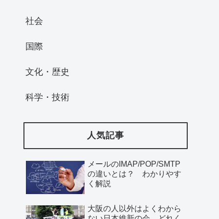
社会
国際
文化・歴史
科学・技術
人気記事
メールのIMAP/POP/SMTP
の違いとは？ わかりやす
く解説
大阪の人以外はよくわから
ない日本維新の会、どれく