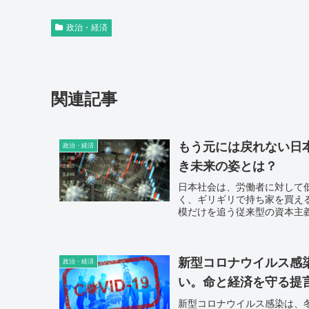
政治・経済
関連記事
もう元には戻れない日
政治・経済
き未来の姿とは？
日本社会は、労働者に対して
く、ギリギリで持ち家を買え
模だけを追う従来型の資本主
新型コロナウイルス感
政治・経済
い。命と経済を守る提言 
新型コロナウイルス感染は、冬