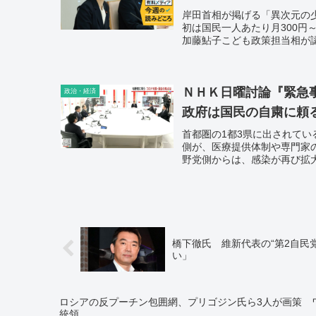
岸田首相が掲げる「異次元の
初は国民一人あたり月300円
加藤鮎子こども政策担当相が
迫る。
ＮＨＫ日曜討論『緊急
政治・経済
政府は国民の自粛に頼
首都圏の1都3県に出されてい
側が、医療提供体制や専門家
野党側からは、感染が再び拡
橋下徹氏 維新代表の“第2自民
い」
ロシアの反プーチン包囲網、プリゴジン氏ら3人が画策 
統領