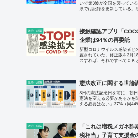
いで第3波が全国を襲っている
県では記録を更新している。
接触確認アプリ「CO
政治・経済
企業は94％の再委託
新型コロナウイルス感染者との
置されていた。修正版を2月
スすれば、それですべてＯＫ
い方で不具合が生じたりする
省と請け負った業者にある。
る企業なのか、疑問を感じる
憲法改正に関する世論
政治・経済
3日の憲法記念日を前に、朝
憲法を変える必要があるかを聞
える必要はない」37%（同4
最多。憲法第9条については「
33%（同30%）を上回った。
「これは増税メガネ詐欺
政治・経済
税相当」子育て支援金