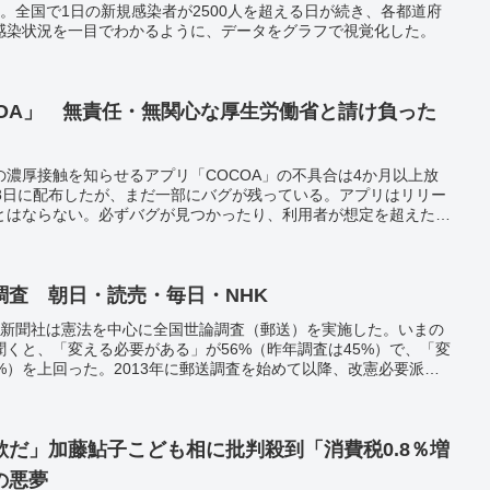
。全国で1日の新規感染者が2500人を超える日が続き、各都道府
感染状況を一目でわかるように、データをグラフで視覚化した。
COA」 無責任・無関心な厚生労働省と請け負った
濃厚接触を知らせるアプリ「COCOA」の不具合は4か月以上放
18日に配布したが、まだ一部にバグが残っている。アプリはリリー
とはならない。必ずバグが見つかったり、利用者が想定を超えた使
からだ。4か月もの間、不具合に気づかなかった原因は、厚生労働
無責任・無関心な厚生労働省だが、業者は請け負うだけの能力があ
。
調査 朝日・読売・毎日・NHK
日新聞社は憲法を中心に全国世論調査（郵送）を実施した。いまの
くと、「変える必要がある」が56%（昨年調査は45%）で、「変
4%）を上回った。2013年に郵送調査を始めて以降、改憲必要派は
変えないほうがよい」59%（同61%）で、「変えるほうがよい」
だ」加藤鮎子こども相に批判殺到「消費税0.8％増
の悪夢