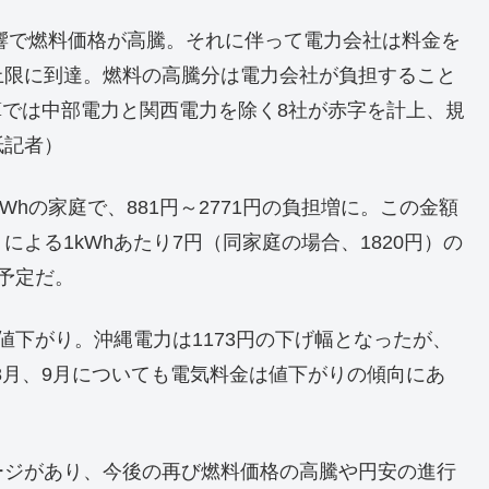
影響で燃料価格が高騰。それに伴って電力会社は料金を
上限に到達。燃料の高騰分は電力会社が負担すること
決算では中部電力と関西電力を除く8社が赤字を計上、規
紙記者）
Whの家庭で、881円～2771円の負担増に。この金額
よる1kWhあたり7円（同家庭の場合、1820円）の
予定だ。
値下がり。沖縄電力は1173円の下げ幅となったが、
。8月、9月についても電気料金は値下がりの傾向にあ
ージがあり、今後の再び燃料価格の高騰や円安の進行