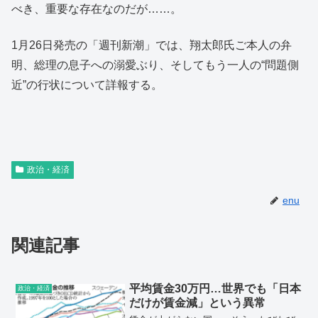
べき、重要な存在なのだが……。
1月26日発売の「週刊新潮」では、翔太郎氏ご本人の弁
明、総理の息子への溺愛ぶり、そしてもう一人の“問題側
近”の行状について詳報する。
政治・経済
enu
関連記事
平均賃金30万円…世界でも「日本
政治・経済
だけが賃金減」という異常