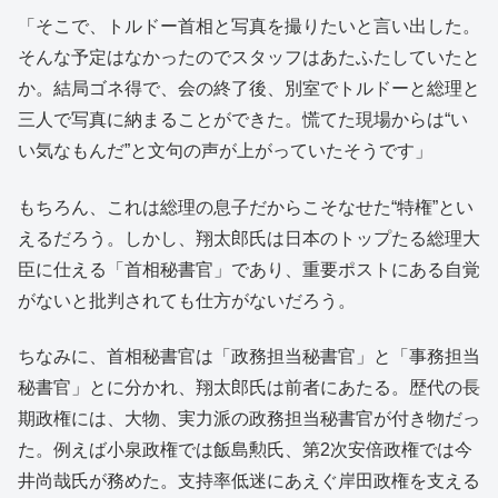
「そこで、トルドー首相と写真を撮りたいと言い出した。
そんな予定はなかったのでスタッフはあたふたしていたと
か。結局ゴネ得で、会の終了後、別室でトルドーと総理と
三人で写真に納まることができた。慌てた現場からは“い
い気なもんだ”と文句の声が上がっていたそうです」
もちろん、これは総理の息子だからこそなせた“特権”とい
えるだろう。しかし、翔太郎氏は日本のトップたる総理大
臣に仕える「首相秘書官」であり、重要ポストにある自覚
がないと批判されても仕方がないだろう。
ちなみに、首相秘書官は「政務担当秘書官」と「事務担当
秘書官」とに分かれ、翔太郎氏は前者にあたる。歴代の長
期政権には、大物、実力派の政務担当秘書官が付き物だっ
た。例えば小泉政権では飯島勲氏、第2次安倍政権では今
井尚哉氏が務めた。支持率低迷にあえぐ岸田政権を支える