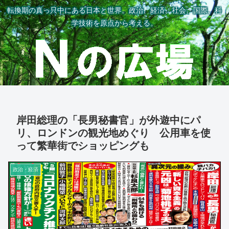
転換期の真っ只中にある日本と世界。政治、経済、社会、国際、科
学技術を原点から考える。
岸田総理の「長男秘書官」が外遊中にパ
リ、ロンドンの観光地めぐり 公用車を使
って繁華街でショッピングも
政治・経済