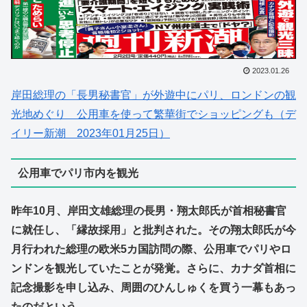
2023.01.26
岸田総理の「長男秘書官」が外遊中にパリ、ロンドンの観
光地めぐり 公用車を使って繁華街でショッピングも（デ
イリー新潮 2023年01月25日）
公用車でパリ市内を観光
昨年10月、岸田文雄総理の長男・翔太郎氏が首相秘書官
に就任し、「縁故採用」と批判された。その翔太郎氏が今
月行われた総理の欧米5カ国訪問の際、公用車でパリやロ
ンドンを観光していたことが発覚。さらに、カナダ首相に
記念撮影を申し込み、周囲のひんしゅくを買う一幕もあっ
たのだという――。