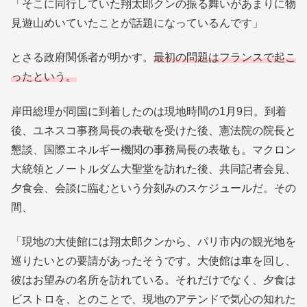
「そこに同行していた翔太郎クンの振る舞いがあまりに物
見遊山めいていたことが話題になっているんです」
とさる政府関係者が明かす。
最初の問題はフランスで起こ
ったという。
岸田総理が同国に到着したのは現地時間の1月9日。到着
後、ユネスコ事務局長の表敬を受けた後、憲法院の院長と
懇談、国際エネルギー機関の事務局長の表敬も。マクロン
大統領とノートルダム大聖堂を訪れた後、共同記者会見、
夕食会、会談に臨むという分刻みのスケジュールだ。その
間、
「現地の大使館には翔太郎クンから、パリ市内の観光地を
巡りたいとの要請があったそうです。大使館は車を回し、
彼はお望みの名所を訪れている。それだけでなく、夕食は
ビストロを、とのことで、現地のアテンドで気心の知れた