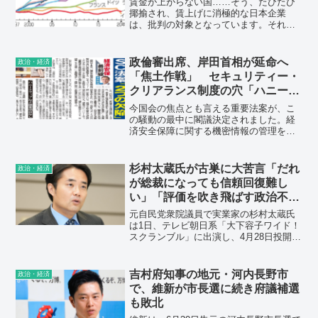
賃金が上がらない国……そう、たびたび
揶揄され、賃上げに消極的な日本企業
は、批判の対象となっています。それに
しても、なぜ日本企業は賃金をあげるこ
とができないのでしょうか。
政倫審出席、岸田首相が延命へ
政治・経済
「焦土作戦」 セキュリティー・
クリアランス制度の穴「ハニート
ラップ」の検査項目がない
今国会の焦点とも言える重要法案が、こ
の騒動の最中に閣議決定されました。経
済安全保障に関する機密情報の管理を強
化するための「重要経済安保情報保護・
活用法案」です。国が保有する経済安保
情報の取り扱いを有資格者に限定する
杉村太蔵氏が古巣に大苦言「だれ
政治・経済
「セキュリティー・クリアランス（適性
が総裁になっても信頼回復難し
評価）」制度の創設が柱です。
い」「評価を吹き飛ばす政治不
信」
元自民党衆院議員で実業家の杉村太蔵氏
は1日、テレビ朝日系「大下容子ワイド！
スクランブル」に出演し、4月28日投開票
の衆院3補選で自民党が全敗し、岸田文雄
首相の政権運営が厳しさを増しているこ
とについて「なかなか立て直すのは難し
吉村府知事の地元・河内長野市
政治・経済
いのではないか」と指摘した。
で、維新が市長選に続き府議補選
も敗北