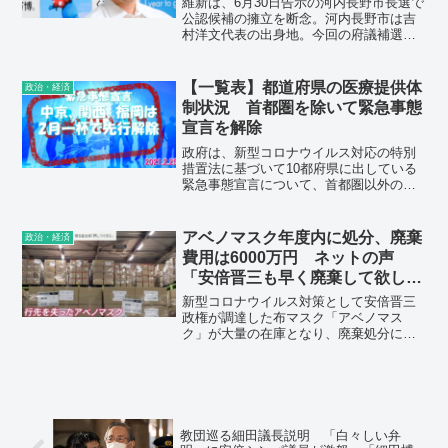
維新は、6月30日告示の河内長野市長選で
公認候補の擁立を断念。河内長野市は吉
村洋文代表の出身地。今回の府議補選で
は西田氏を擁立し、日本維新の馬場伸幸
代表や大阪維新の横山英幸幹事長（大阪
市長）らが応援に入ったが、市長選に続
【一覧表】都道府県の医療提供体
政治・経済
く「連敗」となった。
制状況 首都圏を除いて緊急事態
宣言を解除
政府は、新型コロナウイルス対応の特別
措置法に基づいて10都府県に出している
緊急事態宣言について、首都圏以外の、
愛知、岐阜、京都、大阪、兵庫の5府県を
先行解除する方向で、福岡は病床の状況
などを慎重に見極めて検討している。3月
アベノマスク年度内に処分、廃棄
政治・経済
7日までの宣言の期限を前倒しして、2月
費用は6000万円 ネットの声
一杯での解除を想定。専門家の意見を聞
「安倍晋三も早く廃棄して欲し
いた上で、26日に決定する方針だ。都道
い」
府県における医療提供体制等の状況（医
新型コロナウイルス対策として安倍晋三
療提供体制・監視体制・感染の状況）を
政権が調達した布マスク「アベノマス
表にし、かつ前回検討時と併記した。
ク」が大量の在庫となり、廃棄処分に多
額の税金が投入されることから、ツイッ
ターでは「約6000万円」「アベノマスク
1100万枚不良品」などの関連ワードが相
次いでトレンド入りした。「血税の無駄
使いは許せない」「せめて処分にはお金
かけないでほしい」などと批判的な投稿
教団巡る細田議長説明 「白々しい弁
が目立っている。