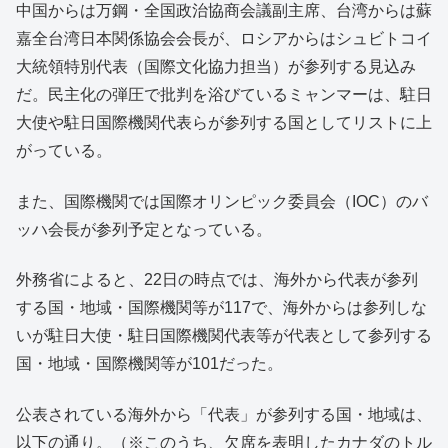
中国からは万鋼・全国政治協商会議副主席、台湾からは蘇
嘉全台湾日本関係協会会長が、ロシアからはシュビトコイ
大統領特別代表（国際文化協力担当）が参列する見込み
だ。民主化の弾圧で批判を浴びているミャンマーは、駐日
大使や駐日国際機関代表らが参列する国としてリストに上
がっている。
また、国際機関では国際オリンピック委員会（IOC）のバ
ッハ会長が参列予定となっている。
外務省によると、22日の時点では、海外から代表が参列
する国・地域・国際機関等が117で、海外からは参列しな
いが駐日大使・駐日国際機関代表等が代表として参列する
国・地域・国際機関等が101だった。
公表されている海外から「代表」が参列する国・地域は、
以下の通り。（※このうち、欠席を表明したカナダのトル