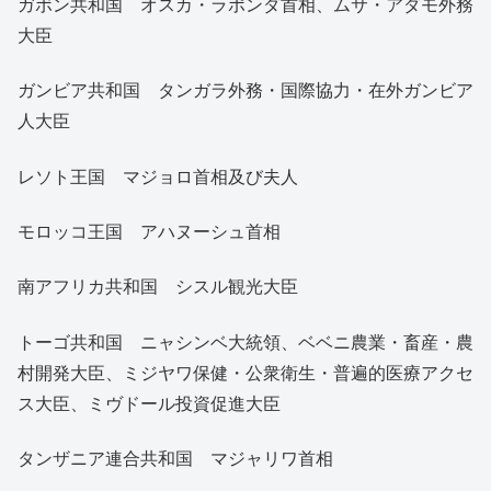
ガボン共和国 オスカ・ラポンダ首相、ムサ・アダモ外務
大臣
ガンビア共和国 タンガラ外務・国際協力・在外ガンビア
人大臣
レソト王国 マジョロ首相及び夫人
モロッコ王国 アハヌーシュ首相
南アフリカ共和国 シスル観光大臣
トーゴ共和国 ニャシンベ大統領、ベベニ農業・畜産・農
村開発大臣、ミジヤワ保健・公衆衛生・普遍的医療アクセ
ス大臣、ミヴドール投資促進大臣
タンザニア連合共和国 マジャリワ首相