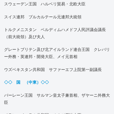
スウェーデン王国 ハルベリ貿易・北欧大臣
スイス連邦 ブルカルテール元連邦大統領
トルクメニスタン ベルディムハメドフ人民評議会議長
（前大統領）及び夫人
グレートブリテン及び北アイルランド連合王国 クレバリ
ー外務・英連邦・開発大臣、メイ元首相
ウズベキスタン共和国 サファーエフ上院第一副議長
◇◇ 国 （中東）◇◇
バーレーン王国 サルマン皇太子兼首相、ザヤーニ外務大
臣