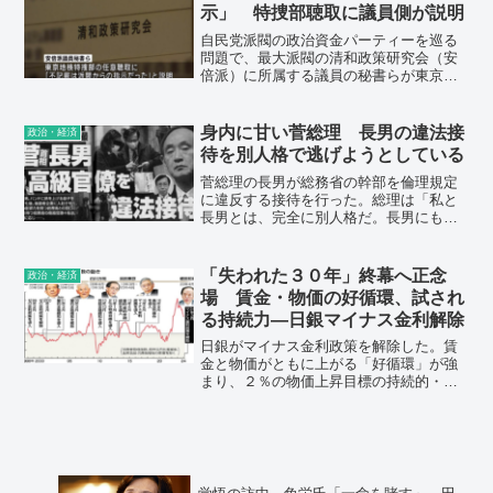
ージを発信。それでは国民は危機感を共
示」 特捜部聴取に議員側が説明
有できないのは当たり前。他方、1日の新
規感染者が4000人を超す東京の小池知事
自民党派閥の政治資金パーティーを巡る
は自分ファーストで都民ラースト。菅総
問題で、最大派閥の清和政策研究会（安
理も小池知事もトップとしても適格性を
倍派）に所属する議員の秘書らが東京地
欠いている。
検特捜部の事情聴取に対し、「キックバ
ック（還流）を収支報告書に記載しない
のは派閥からの指示だった」などと証言
身内に甘い菅総理 長男の違法接
政治・経済
していることが判明した。
待を別人格で逃げようとしている
菅総理の長男が総務省の幹部を倫理規定
に違反する接待を行った。総理は「私と
長男とは、完全に別人格だ。長男にもプ
ライバシーがある」と、感情的に反論し
たが、長男は一私人ではない。総理が総
務大臣だったころ、長男を大臣秘書官に
「失われた３０年」終幕へ正念
政治・経済
抜擢した。その経歴と、菅氏が現在総理
場 賃金・物価の好循環、試され
であることを考えると、一私人では済ま
る持続力―日銀マイナス金利解除
されない。韓国では、大統領の身内や友
人が立場を利用して悪事を働き、発覚後
日銀がマイナス金利政策を解除した。賃
は、関係者が逮捕されたり、大統領さえ
金と物価がともに上がる「好循環」が強
逮捕される。日本では何のお咎めもない
まり、２％の物価上昇目標の持続的・安
のか。総理自らが率先してけじめを示し
定的な実現が見通せたと判断した。「失
て頂きたい。
われた３０年」と呼ばれる長期停滞に幕
を引き、活力を取り戻せるか、正念場を
迎えている。