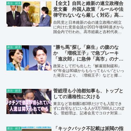
【全文】自民と維新の連立政権合
政治・経済
意文書 外国人政策「ルールや法
律守れないなら厳しく対応」高校
や給食無償化も
自民党と日本維新の会の連立政権の樹立
に向けた党首会談が20日午後6時過ぎから
国会内で行われ、高市総裁と吉村代表が
合意文書に署名しました。両党が署名し
た合意文書の全文は以下の通り。
“勝ち馬”探し「麻生」の腹のな
政治・経済
か 「増税王子」で急ブレーキ
「進次郎」に急伸「高市」のナ
ゼ 迷走「自民総裁選」の舞台裏
政策として打ち出した『解雇規制緩和』
や“年金は80歳からもらってもいい”といっ
た発言により、〈増税王子〉などと揶揄
されていることの逆風が思った以上に強
いそうです。『庶民よりも大企業を見て
いる“古い自民党”のまんま』といった批判
菅総理も小池都知事も、トップと
政治・経済
的な声は消えず、
しての適格性に欠ける
東京など首都圏1都3県だけでも入院でき
ずに自宅などにいる人が3万7000人にのぼ
る。菅総理は、記者会見でコロナ対策の
責任を問われてもまともに答弁しない。
ワクチンで効果が得られているとか、人
流が抑えられているとか、誤ったメッセ
「キックバック不記載は派閥の指
政治・経済