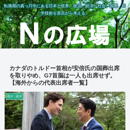
転換期の真っ只中にある日本と世界。政治、経済、社会、国際、科
学技術を原点から考える。
カナダのトルドー首相が安倍氏の国葬出席
を取りやめ、G7首脳は一人も出席せず。
【海外からの代表出席者一覧】
政治・経済