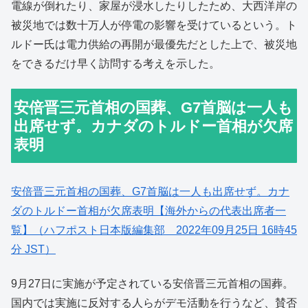
電線が倒れたり、家屋が浸水したりしたため、大西洋岸の
被災地では数十万人が停電の影響を受けているという。ト
ルドー氏は電力供給の再開が最優先だとした上で、被災地
をできるだけ早く訪問する考えを示した。
安倍晋三元首相の国葬、G7首脳は一人も
出席せず。カナダのトルドー首相が欠席
表明
安倍晋三元首相の国葬、G7首脳は一人も出席せず。カナ
ダのトルドー首相が欠席表明【海外からの代表出席者一
覧】（ハフポスト日本版編集部 2022年09月25日 16時45
分 JST）
9月27日に実施が予定されている安倍晋三元首相の国葬。
国内では実施に反対する人らがデモ活動を行うなど、賛否