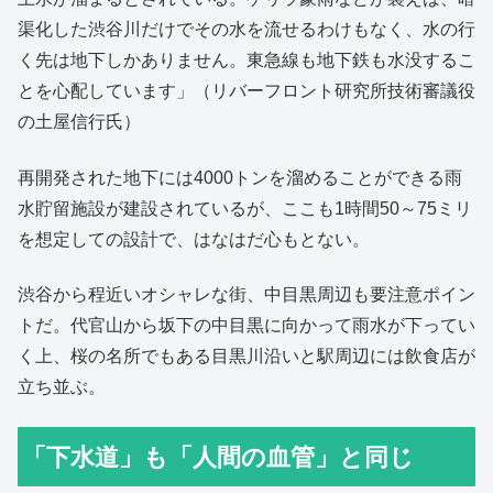
渠化した渋谷川だけでその水を流せるわけもなく、水の行
く先は地下しかありません。東急線も地下鉄も水没するこ
とを心配しています」（リバーフロント研究所技術審議役
の土屋信行氏）
再開発された地下には4000トンを溜めることができる雨
水貯留施設が建設されているが、ここも1時間50～75ミリ
を想定しての設計で、はなはだ心もとない。
渋谷から程近いオシャレな街、中目黒周辺も要注意ポイン
トだ。代官山から坂下の中目黒に向かって雨水が下ってい
く上、桜の名所でもある目黒川沿いと駅周辺には飲食店が
立ち並ぶ。
「下水道」も「人間の血管」と同じ