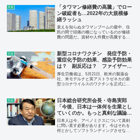
で逮捕した。被害者の夫婦と犯人の安福
久美子容疑者は同じ名古屋の創価学会員
「タワマン修繕費の高騰」でロー
社会
だったという話がありました。
ン破綻者も…2022年の大規模修
繕ラッシュ
衰えを知らぬタワマンブームの最中、住
民の間で頭痛の種になっているのが修繕
費の問題だ。資材や人件費が高騰するな
か、数々の問題が噴出しているという。
いったい、どういうことなのか。
新型コロナワクチン 発症予防・
社会
重症化予防の効果、感染予防効果
は？ 副反応は？ ファイザー、
モデルナ、アストラゼネカ
厚生労働省は、5月21日、欧米の製薬会
社、米モデルナと英アストラゼネカの新
型コロナウイルスのワクチンを正式に承
認したと発表した。今回承認されたモデ
ルナとアストロゼネカ及びすでに国内で
接種が行われているファイザーのワクチ
日本総合研究所会長・寺島実郎
社会
ンについて、各々の効果や副反応などを
「今後、日本は一体何を生業とし
一覧表で示した。さらに、ワクチンに期
ていくのか。もっと真剣な議論が
待される４つの効果について言及した。
必要だ」
日本人は今、アベノミクスについて真剣
に問い直す必要があります。今はそれを
何とかしてソフトランディングさせなけ
ればいけません。財政規律をしっかりと