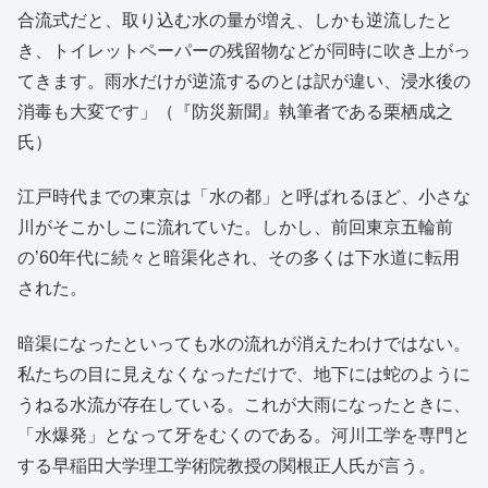
合流式だと、取り込む水の量が増え、しかも逆流したと
き、トイレットペーパーの残留物などが同時に吹き上がっ
てきます。雨水だけが逆流するのとは訳が違い、浸水後の
消毒も大変です」（『防災新聞』執筆者である栗栖成之
氏）
江戸時代までの東京は「水の都」と呼ばれるほど、小さな
川がそこかしこに流れていた。しかし、前回東京五輪前
の’60年代に続々と暗渠化され、その多くは下水道に転用
された。
暗渠になったといっても水の流れが消えたわけではない。
私たちの目に見えなくなっただけで、地下には蛇のように
うねる水流が存在している。これが大雨になったときに、
「水爆発」となって牙をむくのである。河川工学を専門と
する早稲田大学理工学術院教授の関根正人氏が言う。