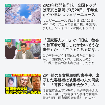
2023年桜開花予想 全国トップ
社会
は東京と福岡で3月20日、平年並
かやや早い…ウェザーニュース
ウェザーニュースでは本日（2月16日）、
2023年の「第三回桜開花予想」を発表し
ました。ソメイヨシノの開花トップは東
京と福岡の3月20日の予想で、その後の各
地の開花も全国的に平年並みか平年より
もやや早い予想です。
『国家要人テロ』か『旧統一教会
社会
の被害者が起こしたかわいそうな
事件』か 「ごちゃごちゃになっ
てはいけない」石原良純さん 安
この事件をどう本質的に何を捉えるの
倍元総理銃撃事件
か、『国家要人テロ』と捉えるのか、
『旧統一教会の被害者が起こしたかわい
そうな事件』と捉えるのか。そこがごち
ゃごちゃになっては決していけない。
26年前の名古屋主婦殺害事件、出
社会
頭した容疑者は被害者の夫の同級
生 「背後に創価学会か？」のネ
ット記事
名古屋市西区で1999年、高羽奈美子さん
（当時32歳）が殺害された事件で愛知県
警は31日、同市港区東海通5、アルバイ
ト、安福久美子容疑者（69）を殺人容疑