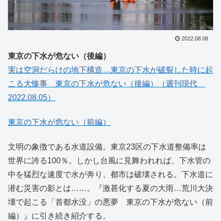
2022.08.08
東京の下水が危ない（後編）
実は空洞だらけの地下構造…東京の下水が破裂した時に起
こる大惨事 東京の下水が危ない（後編）（週刊現代
2022.08.05）
東京の下水が危ない（前編）
文明の象徴である水道設備。東京23区の下水道整備率は
世界に誇る100％。しかし台風に見舞われれば、下水管の
中を猛烈な速度で水が奔り、都市は破壊される。下水道に
潜む災害の影とは……。『激甚化する夏の大雨…荒川大決
壊で起こる「首都水没」の悪夢 東京の下水が危ない（前
編）』に引き続き紹介する。