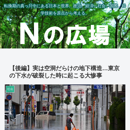
転換期の真っ只中にある日本と世界。政治、経済、社会、国際、科
学技術を原点から考える。
【後編】実は空洞だらけの地下構造…東京
の下水が破裂した時に起こる大惨事
社会