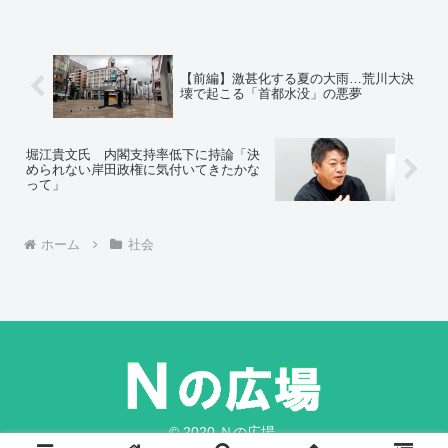
守る方向を目指しながら、段階的に日本
の産業のファンダメンタルズ（経済の基
礎的条件）を高めていくことです。
【前編】激甚化する夏の大雨…荒川大決
壊で起こる「首都水没」の悪夢
堀江貴文氏 内閣支持率低下に持論「決
められない岸田政権に気付いてきたかな
って」
ホーム
社会
© 2020 Ｎの広場.