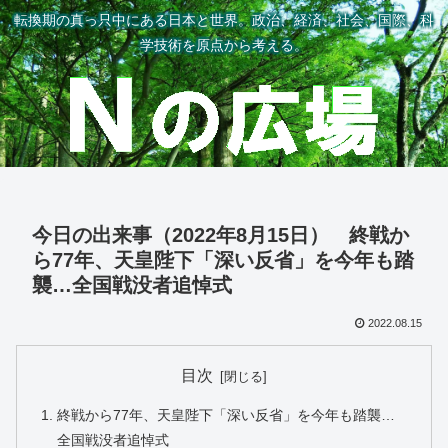
転換期の真っ只中にある日本と世界。政治、経済、社会、国際、科
学技術を原点から考える。
今日の出来事（2022年8月15日） 終戦か
ら77年、天皇陛下「深い反省」を今年も踏
襲…全国戦没者追悼式
2022.08.15
目次
終戦から77年、天皇陛下「深い反省」を今年も踏襲…
全国戦没者追悼式