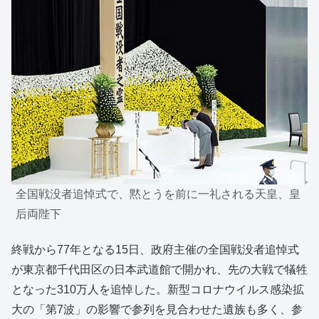
全国戦没者追悼式で、黙とうを前に一礼される天皇、皇
后両陛下
終戦から77年となる15日、政府主催の全国戦没者追悼式
が東京都千代田区の日本武道館で開かれ、先の大戦で犠牲
となった310万人を追悼した。新型コロナウイルス感染拡
大の「第7波」の影響で参列を見合わせた遺族も多く、参