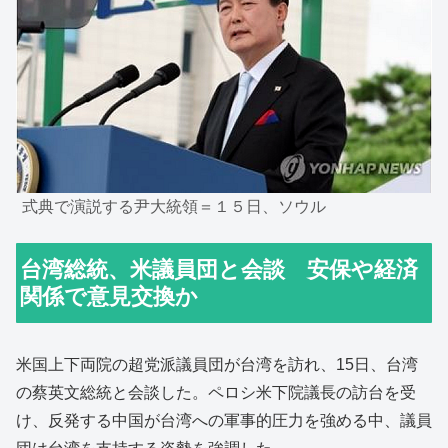
式典で演説する尹大統領＝１５日、ソウル
台湾総統、米議員団と会談 安保や経済
関係で意見交換か
米国上下両院の超党派議員団が台湾を訪れ、15日、台湾
の蔡英文総統と会談した。ペロシ米下院議長の訪台を受
け、反発する中国が台湾への軍事的圧力を強める中、議員