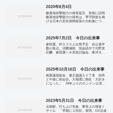
止を強化。全国の町村議選、3割が無投
票 直近4年間、なり手不足加速。ガーシ
2020年8月4日
ー被告に懲役4年求刑 綾野剛さんらに脅
敵基地攻撃能力の保有提言、首相に説明
迫繰り返した罪。能登半島沖の海底３メ
敵基地攻撃能力の保有は、専守防衛を掲
ートル隆起 地震影響か、海保測量。北
げる日本の安全保障政策の大転換につな
朝鮮、南北経済協力の法律廃止 金正恩
がる。4日、首相官邸で自民党の小野寺五
氏の平和統一放棄で。藤井八冠、タイト
典・元防衛相らが提言の内容を総理に説
ル戦２０連勝 最長記録―将棋・王将
明した。ベイルートで爆発、70人超死
戦。
亡 4000人負傷中東...
2025年7月2日 今日の出来事
参院選、約５２０人出馬予定 自公過半
数が焦点。消費減税、現金給付で与野党
応酬 参院選へ８党首討論会。東洋大
「除籍になっていた」 学歴詐称指摘で
会見…静岡・伊東市長。日経平均、一時
500円超下落 日米交渉難航 自動車株は
影響少なく。国の税収、５年連続最高
2025年10月16日 今日の出来事
７５．２兆円、法人税伸びる…２４年
維新議員総会、連立協議入り了承 自民
度。震度５弱２回、４も相次ぐ 鹿児
と午後に初会合。大相撲に熱狂「大好き
島・トカラ列島…気象庁「安全確保
になった」 34年ぶりのロンドン公演開
を」。大気不安定で局地的な大雨 3日も
幕。16日は日本海側中心に激しい雷雨
大雨、落雷、突風に警戒を。けがなく、
関東も午後は本降りの雨に。米大統領、
楽しい祇園祭に 「お千度の儀」長刀鉾
２９日にも訪韓 訪日に続き…韓国高
の稚児が笑顔。北朝鮮でビーチリゾート
官。インドが「ロシア産原油購入停
2023年5月31日 今日の出来事
開業 海外観光客の受け入れ焦点。ＵＳ
止」 ウクライナ停戦へ「大きな一歩」
ＡＩＤの対外援助停止 国務省主導に切
北朝鮮、打ち上げ失敗、事実上の弾道ミ
…米大統領。
り替え…米長官。鉱物供給網構築、協力
サイル 「早期に２回目」表明。GX法成
で一致 中国のレアアース規制念頭…日