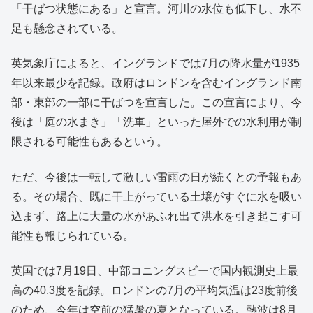
「干ばつ状態にある」と宣言。河川の水位も低下し、水不
足も懸念されている。
英気象庁によると、イングランドでは7月の降水量が1935
年以来最少を記録。政府はロンドンを含むイングランド南
部・東部の一部に干ばつを宣言した。この宣言により、今
後は「庭の水まき」「洗車」といった屋外での水利用が制
限される可能性もあるという。
ただ、今後は一転して激しい雷雨の日が続くとの予報もあ
る。その場合、既に干上がっている土壌がすぐに水を吸い
込まず、路上に大量の水があふれ出て洪水を引き起こす可
能性も報じられている。
英国では7月19日、中部コニングスビーで国内観測史上最
高の40.3度を記録。ロンドンの7月の平均気温は23度前後
のため、今年は空前の猛暑の夏となっている。熱波は8月