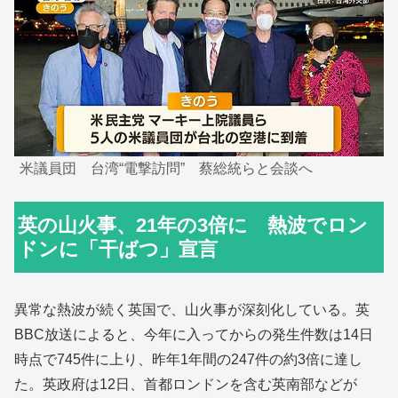
米議員団 台湾“電撃訪問” 蔡総統らと会談へ
英の山火事、21年の3倍に 熱波でロン
ドンに「干ばつ」宣言
異常な熱波が続く英国で、山火事が深刻化している。英
BBC放送によると、今年に入ってからの発生件数は14日
時点で745件に上り、昨年1年間の247件の約3倍に達し
た。英政府は12日、首都ロンドンを含む英南部などが