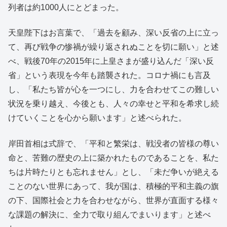
列者は約1000人にとどまった。
天皇陛下はお言葉で、「過去を顧み、深い反省の上に立っ
て、再び戦争の惨禍が繰り返されぬことを切に願い」と述
べ、戦後70年の2015年に上皇さまが盛り込んだ「深い反
省」という表現を今年も踏襲された。コロナ禍にも言及
し、「私たち皆が心を一つにし、力を合わせてこの難しい
状況を乗り越え、今後とも、人々の幸せと平和を希求し続
けていくことを心から願います」と述べられた。
岸田首相は式辞で、「平和と繁栄は、戦没者の皆様の尊い
命と、苦難の歴史の上に築かれたものであることを、私た
ちは片時たりとも忘れません」とし、「未だ争いが絶える
ことのない世界にあって、我が国は、積極的平和主義の旗
の下、国際社会と力を合わせながら、世界が直面する様々
な課題の解決に、全力で取り組んでまいります」と述べ