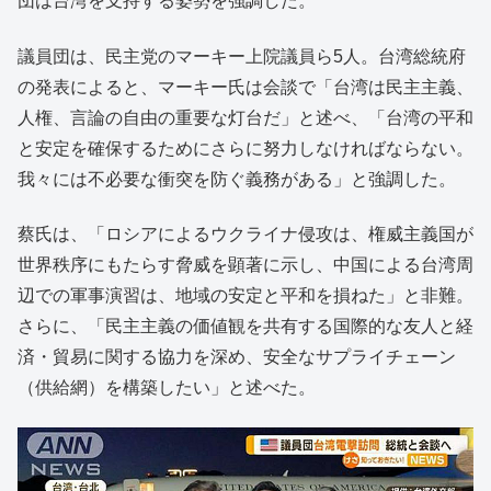
団は台湾を支持する姿勢を強調した。
議員団は、民主党のマーキー上院議員ら5人。台湾総統府
の発表によると、マーキー氏は会談で「台湾は民主主義、
人権、言論の自由の重要な灯台だ」と述べ、「台湾の平和
と安定を確保するためにさらに努力しなければならない。
我々には不必要な衝突を防ぐ義務がある」と強調した。
蔡氏は、「ロシアによるウクライナ侵攻は、権威主義国が
世界秩序にもたらす脅威を顕著に示し、中国による台湾周
辺での軍事演習は、地域の安定と平和を損ねた」と非難。
さらに、「民主主義の価値観を共有する国際的な友人と経
済・貿易に関する協力を深め、安全なサプライチェーン
（供給網）を構築したい」と述べた。