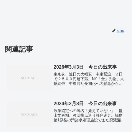
enu
関連記事
2026年3月3日 今日の出来事
東京株、連日の大幅安 中東緊迫、２日
で２５００円超下落。NY「金」先物、大
幅続伸 中東混乱長期化への懸念から安
全資産として買われる。イラン革命防衛
隊、「ホルムズ海峡封鎖」と主張 資源
価格高騰の恐れ。経産省、東京都小笠原
村に核ごみ最終処分調査の南鳥島での実
2024年2月8日 今日の出来事
施を申し入れ。右肩上がりの民泊需要、
政策協定への署名「覚えていない」 盛
宿泊者の6割は外国人 最多米国、韓中な
山文科相、教団接点巡り答弁迷走。福島
ど東アジアで35％占める。メラニア夫
第1原発の汚染水処理施設でまた廃液漏
人、安保理会合で議長 紛争下の児童巡
れ 周辺環境の240倍の放射線。クマ、春
り、イランは反発。
に「指定管理鳥獣」へ 環境相、被害防