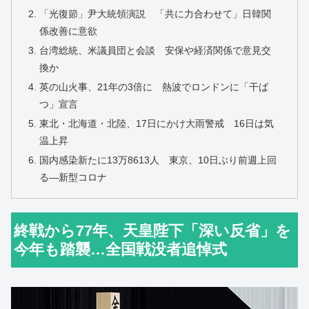
「光復節」尹大統領演説 「共に力合わせて」日韓関
係改善に意欲
台湾総統、米議員団と会談 安保や経済関係で意見交
換か
英の山火事、21年の3倍に 熱波でロンドンに「干ば
つ」宣言
東北・北海道・北陸、17日にかけ大雨警戒 16日は気
温上昇
国内感染新たに13万8613人 東京、10日ぶり前週上回
る―新型コロナ
終戦から77年、天皇陛下「深い反省」を
今年も踏襲…全国戦没者追悼式