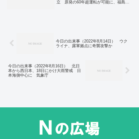
立 原発の60年超運転が可能に、福島事
米豪印。
故後のルール変更。6月も続く値上げ、カ
ップ麺・調味料など3575品目。大手電力7
社、6月から家庭向け電気料金値上げ 家
庭の負担増。沖縄は暴風高波、大雨 台
風2号接近、警戒を…気象庁。
今日の出来事（2022年8月14日） ウク
ライナ、露軍拠点に奇襲攻撃か
今日の出来事（2022年8月16日） 北日
本から西日本、18日にかけ大雨警戒 日
本海側中心に 気象庁