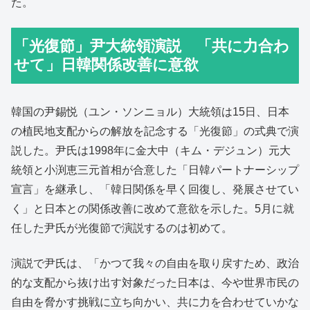
た。
「光復節」尹大統領演説 「共に力合わ
せて」日韓関係改善に意欲
韓国の尹錫悦（ユン・ソンニョル）大統領は15日、日本
の植民地支配からの解放を記念する「光復節」の式典で演
説した。尹氏は1998年に金大中（キム・デジュン）元大
統領と小渕恵三元首相が合意した「日韓パートナーシップ
宣言」を継承し、「韓日関係を早く回復し、発展させてい
く」と日本との関係改善に改めて意欲を示した。5月に就
任した尹氏が光復節で演説するのは初めて。
演説で尹氏は、「かつて我々の自由を取り戻すため、政治
的な支配から抜け出す対象だった日本は、今や世界市民の
自由を脅かす挑戦に立ち向かい、共に力を合わせていかな