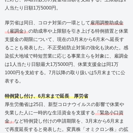
人当たり日額1万5000円。
厚労省は同日、コロナ対策の一環として
雇用調整助成金
（雇調金）
の助成率や上限額を引き上げる特例措置と休業
支援金の期限について、現在の3月末から6月末へ延長す
ることも発表した。不正受給防止対策の強化も決めた。感
染拡大地域で時短営業に応じる事業主らを対象に、雇調金
は1人当たり日額最大1万5000円、休業支援金は同1万
1000円を支給する。7月以降の取り扱いは5月末までに公
表する。
特例貸し付け、6月末まで延長 厚労省
厚生労働省は25日、新型コロナウイルスの影響で休業や
失業した人に一時的な生活資金を支援する
「緊急小口資
金」
など特例貸し付けの申請期限を、3月末から6月末ま
で再度延長すると発表した。変異株「オミクロン株」の拡