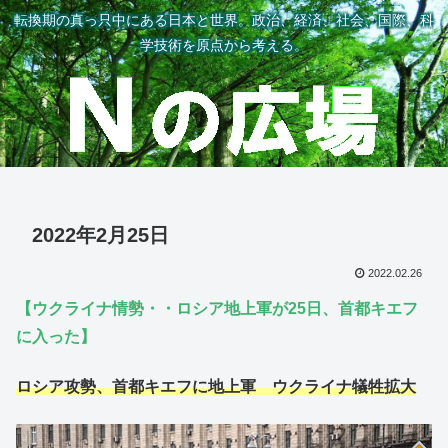
転換期の真っ只中にある日本と世界。政治、経済、社会、国際、科
学技術を原点から考える。
2022年2月25日
2022.02.26
【ウクライナ情勢・・ロシア地上軍が25日、首都キエフ
に入った】
ロシア攻勢、首都キエフに地上軍 ウクライナ犠牲拡大