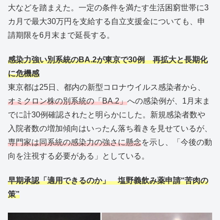
大などを踏まえた。一定の条件を満たす生活困窮世帯に3
カ月で最大30万円を支給する自立支援金についても、申
請期限を6月末まで延長する。
感染力強い別系統のBA.2が東京で30例 再拡大と長期化
に危機感
東京都は25日、都内の新型コロナウイルス感染者から、
オミクロン株の別系統の「BA.2」
への感染例が、1月末ま
でに計30例確認されたと明らかにした。新規感染者数や
入院者数の増加傾向はいったん落ち着きを見せているが、
専門家は同系統の感染力の強さに懸念
を示し、「今後の動
向を注視する必要がある」としている。
早期承認「適用できるのか」 塩野義飲み薬申請“苦肉の
策”