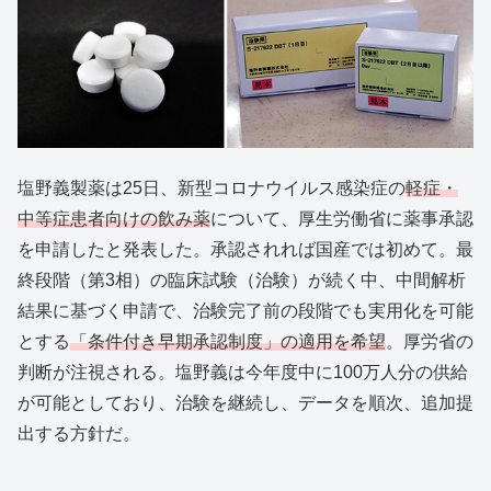
塩野義製薬は25日、新型コロナウイルス感染症の
軽症・
中等症患者向けの飲み薬
について、厚生労働省に薬事承認
を申請したと発表した。承認されれば国産では初めて。最
終段階（第3相）の臨床試験（治験）が続く中、中間解析
結果に基づく申請で、治験完了前の段階でも実用化を可能
とする
「条件付き早期承認制度」の適用を希望
。厚労省の
判断が注視される。塩野義は今年度中に100万人分の供給
が可能としており、治験を継続し、データを順次、追加提
出する方針だ。