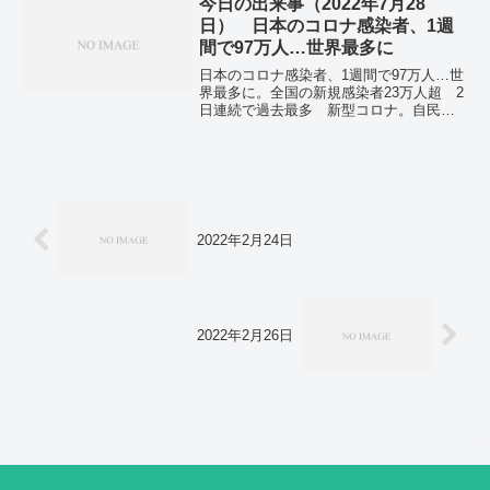
濫と大雨、土砂災害、高潮...
今日の出来事（2022年7月28
日） 日本のコロナ感染者、1週
間で97万人…世界最多に
日本のコロナ感染者、1週間で97万人…世
界最多に。全国の新規感染者23万人超 2
日連続で過去最多 新型コロナ。自民
党 安倍元首相の追悼演説、先送りを検
討 秋の臨時国会以降に。台湾有事防ぐ
具体的な協議「詰め」を 石破元防衛相
ら蔡総統と会談。「サル痘」患者 2人目
確認 都内滞在の北中米に住む30代男性。
あす29日から暑さレベルアップで熱中症
に厳重警戒 お盆にかけて酷暑に。日本
2022年2月24日
のコロナ感染者、1週間で97万人…世界最
多に。
2022年2月26日