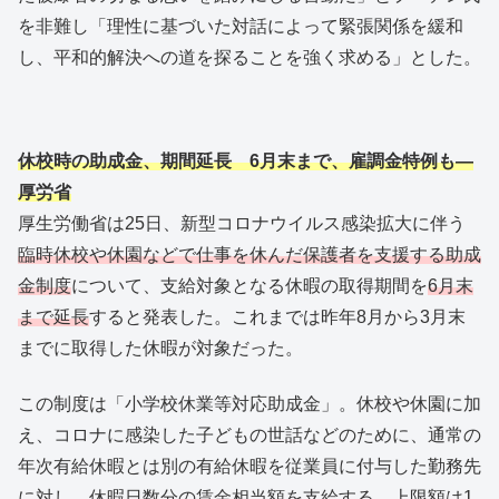
を非難し「理性に基づいた対話によって緊張関係を緩和
し、平和的解決への道を探ることを強く求める」とした。
休校時の助成金、期間延長 6月末まで、雇調金特例も―
厚労省
厚生労働省は25日、新型コロナウイルス感染拡大に伴う
臨時休校や休園などで仕事を休んだ保護者を支援する助成
金制度
について、支給対象となる休暇の取得期間を
6月末
まで延長
すると発表した。これまでは昨年8月から3月末
までに取得した休暇が対象だった。
この制度は「小学校休業等対応助成金」。休校や休園に加
え、コロナに感染した子どもの世話などのために、通常の
年次有給休暇とは別の有給休暇を従業員に付与した勤務先
に対し、休暇日数分の賃金相当額を支給する。上限額は1