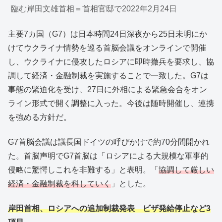
臨む岸田文雄首相＝首相官邸で2022年2月24日
主要7カ国（G7）は日本時間24日深夜から25日未明にか
けてウクライナ情勢を巡る首脳会議をオンラインで開催
し、ウクライナに侵攻したロシアに即時撤兵を要求し、協
調して経済・金融制裁を実施することで一致した。G7は
事態の緊迫化を受け、27日に外相による緊急会合をオン
ライン形式で開く調整に入った。今後は随時開催し、連携
を強める方針だ。
G7首脳会議は議長国ドイツの呼びかけで約70分間開かれ
た。首脳声明でG7首脳は「ロシアによる大規模な軍事的
侵略に驚愕しこれを非難する」と表明。「
協調して厳しい
経済・金融制裁を科していく
」とした。
岸田首相、ロシアへの追加制裁発表 ビザ発給停止など3