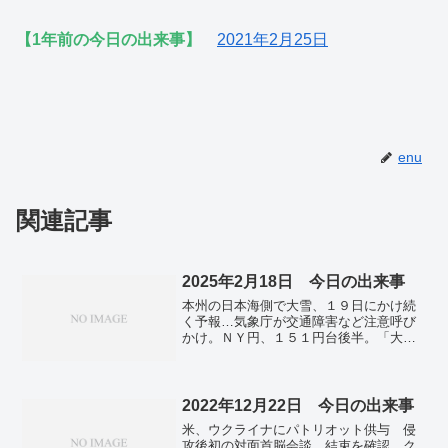
【1年前の今日の出来事】
2021年2月25日
enu
関連記事
2025年2月18日 今日の出来事
本州の日本海側で大雪、１９日にかけ続
く予報…気象庁が交通障害など注意呼び
かけ。ＮＹ円、１５１円台後半。「大好
きだよ」米倉涼子さんら弔辞 西田敏行
さん「お別れの会」。
2022年12月22日 今日の出来事
米、ウクライナにパトリオット供与 侵
攻後初の対面首脳会談 結束を確認。ク