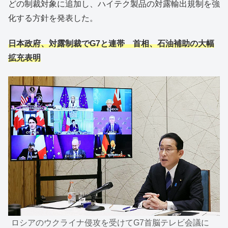
どの制裁対象に追加し、ハイテク製品の対露輸出規制を強
化する方針を発表した。
日本政府、対露制裁でG7と連帯 首相、石油補助の大幅
拡充表明
ロシアのウクライナ侵攻を受けてG7首脳テレビ会議に