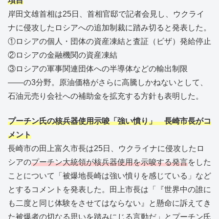
項目
岸田文雄首相は25日、首相官邸で記者会見し、ウクライ
ナに侵攻したロシアへの追加制裁に踏み切ると発表した。
①ロシアの個人・団体の資産凍結と査証（ビザ）発給停止
②ロシアの金融機関の資産凍結
③ロシアの軍事関連団体への半導体などの輸出制限
――の3分野。原油価格がさらに高騰しかねないとして、
石油元売り会社への補助金を拡充する方針も表明した。
プーチン氏の核兵器使用示唆「強い憤り」 長崎市長がコ
メント
長崎市の田上富久市長は25日、ウクライナに侵攻したロ
シアの
プーチン大統領が核兵器使用を示唆する発言
をした
ことについて「被爆地長崎は強い憤りを感じている」など
とするコメントを発表した。田上市長は「『世界中の誰に
も二度と同じ体験をさせてはならない』と懸命に訴えてき
た被爆者の切なる思いを踏みにじる言動だ」とプーチン氏