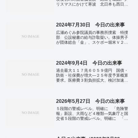
リスマスにかけて寒波 北日本も西日本
も大雪、日本海側で長期化も。「国民の
半分が暗闇の中に」 タリバン、女性の
大学教育を停止。国連安保理、スーチー
氏らの解放要求 ミャンマー情勢で初決
2024年7月30日 今日の出来事
議。大企業の冬のボーナス、平均89万
広瀬めぐみ参院議員の事務所捜索 特捜
4179円 伸び率は過去最高。東京都内、3
部 公設秘書の給与詐取疑い。体操男子
年ぶり「インフルエンザ流行期」入り。
が団体総合「金」、スケボー堀米Ｖ２
全国で新たに18万4375人感染 前週から
馬術は９２年ぶりメダル。マイナ保険証
1.6万人増 新型コロナ。
の普及にまたカネ投入、それでも利用率
は低迷したまま。サンマ、来遊量は昨年
並み低水準 小ぶり、水産庁が漁期の見
2024年9月4日 今日の出来事
通し。コメ在庫が過去最少、高値の懸
過去最大１１７兆６０５９億円 国債・
念 １５６万トン、前年比２割減。電気
防衛・社保費が増大―２５年度予算概算
ガス代、8月は全社値下がり 前月比 政
要求。医療費３割負担拡大、検討加速
府の補助金復活で。6月の完全失業率
へ ７５歳以上、制度持続が狙い。東証
2.5％、5カ月ぶり改善 有効求人倍率は
急落、終値１６３８円安 米株下落、円
1.23倍。
高も重荷。地盤沈下、家屋の影響調査
ＪＲ東海、岐阜リニア工事で。国交省、
2026年5月27日 今日の出来事
交通空白解消へ規制緩和 地方部のライ
５段階の警戒レベル、明確に 「危険警
ドシェアを拡大。ロシアがウクライナ中
報」新設、大雨など４種類―気象庁と国
部へミサイル攻撃、４９人死亡・２１９
交省５段階の警戒レベル、明確に 「危
人負傷…教育・医療機関被害。
険警報」新設、大雨など４種類―気象庁
と国交省梅雨前線や台風の大雨シーズン
を前に、気象庁と国土交通省は河川の氾