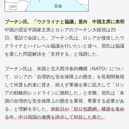
プーチン氏、「ウクライナと協議」意向 中国主席に表明
中国の習近平国家主席とロシアのプーチン大統領は25
日、電話で会談した。プーチン氏は、ロシアが侵攻したウ
クライナとハイレベル協議を行いたいと述べ、習氏は協議
を通じた問題解決を「支持する」と強調した。
プーチン氏は、米国と北大西洋条約機構（NATO）につい
て、ロシアの「合理的な安全保障上の懸念」を長期間無視
して何度も約束に背き、絶えず軍備を東に拡大して「ロシ
アの戦略的レッドラインに挑戦した」と非難。習氏は「各
国の合理的な安全保障上の懸念を重視、尊重する必要があ
る」と理解を示した。
米欧日が「対ロ包囲網」構築を進め
る中、中ロ両国の連携を誇示して対抗した形だ。