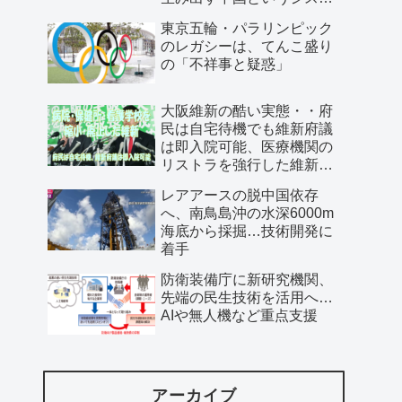
ム」
東京五輪・パラリンピック
のレガシーは、てんこ盛り
の「不祥事と疑惑」
大阪維新の酷い実態・・府
民は自宅待機でも維新府議
は即入院可能、医療機関の
リストラを強行した維新、
公費で維新首長の飲み会を
レアアースの脱中国依存
開催…
へ、南鳥島沖の水深6000m
海底から採掘…技術開発に
着手
防衛装備庁に新研究機関、
先端の民生技術を活用へ…
AIや無人機など重点支援
アーカイブ