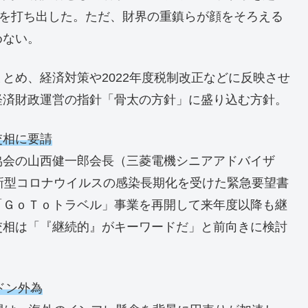
さを打ち出した。ただ、財界の重鎮らが顔をそろえる
めない。
とめ、経済対策や2022年度税制改正などに反映させ
経済財政運営の指針「骨太の方針」に盛り込む方針。
交相に要請
協会の山西健一郎会長（三菱電機シニアアドバイザ
新型コロナウイルスの感染長期化を受けた緊急要望書
「ＧｏＴｏトラベル」事業を再開して来年度以降も継
交相は「『継続的』がキーワードだ」と前向きに検討
ドン外為