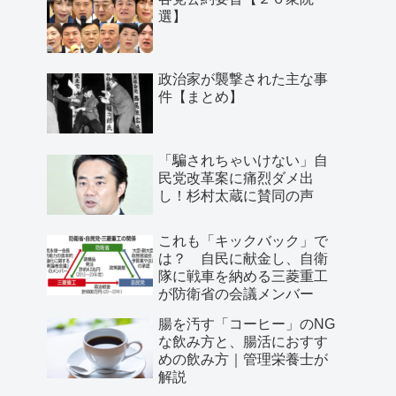
選】
政治家が襲撃された主な事
件【まとめ】
「騙されちゃいけない」自
民党改革案に痛烈ダメ出
し！杉村太蔵に賛同の声
これも「キックバック」で
は？ 自民に献金し、自衛
隊に戦車を納める三菱重工
が防衛省の会議メンバー
腸を汚す「コーヒー」のNG
な飲み方と、腸活におすす
めの飲み方｜管理栄養士が
解説