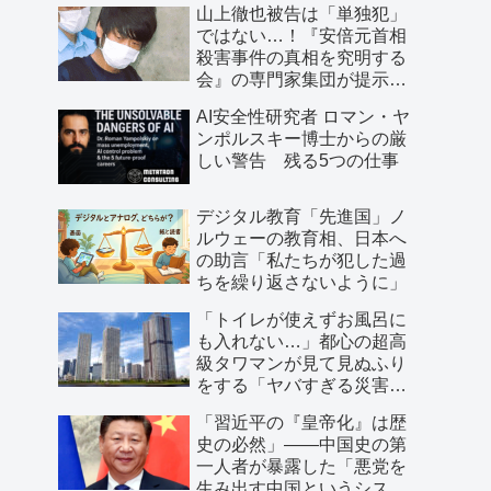
山上徹也被告は「単独犯」
ではない…！『安倍元首相
殺害事件の真相を究明する
会』の専門家集団が提示し
た「３つの根拠」
AI安全性研究者 ロマン・ヤ
ンポルスキー博士からの厳
しい警告 残る5つの仕事
デジタル教育「先進国」ノ
ルウェーの教育相、日本へ
の助言「私たちが犯した過
ちを繰り返さないように」
「トイレが使えずお風呂に
も入れない…」都心の超高
級タワマンが見て見ぬふり
をする「ヤバすぎる災害リ
スク」
「習近平の『皇帝化』は歴
史の必然」――中国史の第
一人者が暴露した「悪党を
生み出す中国というシステ