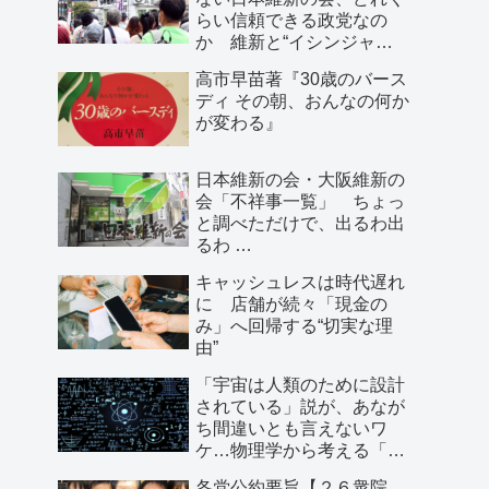
らい信頼できる政党なの
か 維新と“イシンジャ
ー”に批判的な大阪の人が語
高市早苗著『30歳のバース
る、大阪で起きていること
ディ その朝、おんなの何か
が変わる』
日本維新の会・大阪維新の
会「不祥事一覧」 ちょっ
と調べただけで、出るわ出
るわ …
キャッシュレスは時代遅れ
に 店舗が続々「現金の
み」へ回帰する“切実な理
由”
「宇宙は人類のために設計
されている」説が、あなが
ち間違いとも言えないワ
ケ…物理学から考える「こ
の世界の存在理由」
各党公約要旨【２６衆院