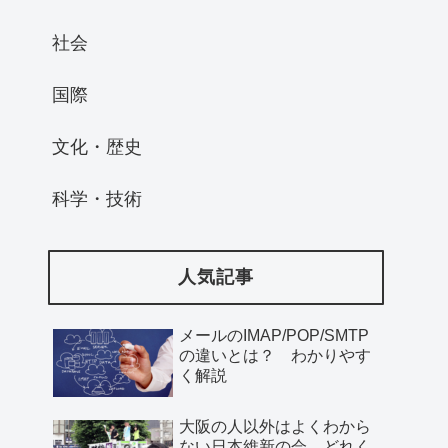
社会
国際
文化・歴史
科学・技術
人気記事
メールのIMAP/POP/SMTP
の違いとは？ わかりやす
く解説
大阪の人以外はよくわから
ない日本維新の会、どれく