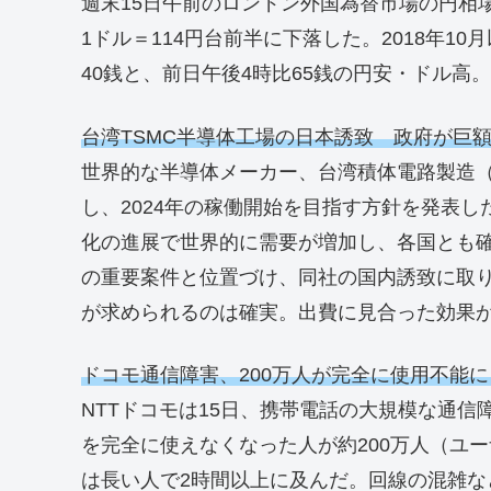
週末15日午前のロンドン外国為替市場の円相
1ドル＝114円台前半に下落した。2018年10
40銭と、前日午後4時比65銭の円安・ドル高。
台湾TSMC半導体工場の日本誘致 政府が巨
世界的な半導体メーカー、台湾積体電路製造（
し、2024年の稼働開始を目指す方針を発表
化の進展で世界的に需要が増加し、各国とも
の重要案件と位置づけ、同社の国内誘致に取
が求められるのは確実。出費に見合った効果
ドコモ通信障害、200万人が完全に使用不能に
NTTドコモは15日、携帯電話の大規模な通信
を完全に使えなくなった人が約200万人（ユ
は長い人で2時間以上に及んだ。回線の混雑