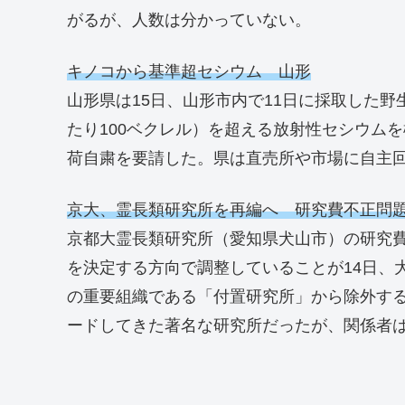
がるが、人数は分かっていない。
キノコから基準超セシウム 山形
山形県は15日、山形市内で11日に採取した
たり100ベクレル）を超える放射性セシウム
荷自粛を要請した。県は直売所や市場に自主
京大、霊長類研究所を再編へ 研究費不正問
京都大霊長類研究所（愛知県犬山市）の研究
を決定する方向で調整していることが14日、
の重要組織である「付置研究所」から除外す
ードしてきた著名な研究所だったが、関係者