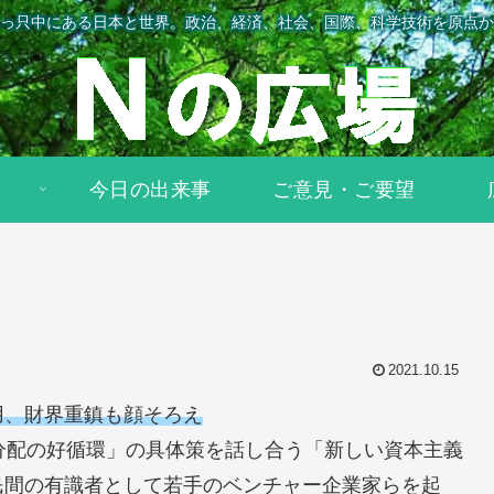
っ只中にある日本と世界。政治、経済、社会、国際、科学技術を原点か
今日の出来事
ご意見・ご要望
2021.10.15
用、財界重鎮も顔そろえ
分配の好循環」の具体策を話し合う「新しい資本主義
民間の有識者として若手のベンチャー企業家らを起