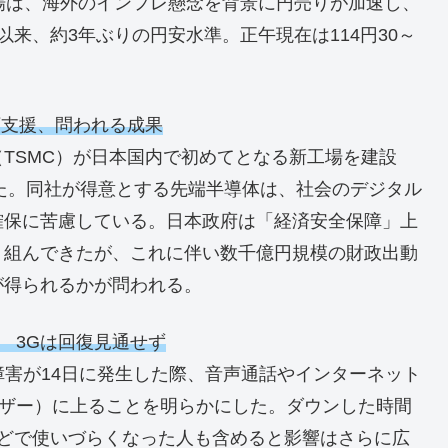
場は、海外のインフレ懸念を背景に円売りが加速し、
月以来、約3年ぶりの円安水準。正午現在は114円30～
額支援、問われる成果
TSMC）が日本国内で初めてとなる新工場を建設
した。同社が得意とする先端半導体は、社会のデジタル
確保に苦慮している。日本政府は「経済安全保障」上
り組んできたが、これに伴い数千億円規模の財政出動
が得られるかが問われる。
 3Gは回復見通せず
障害が14日に発生した際、音声通話やインターネット
ーザー）に上ることを明らかにした。ダウンした時間
などで使いづらくなった人も含めると影響はさらに広