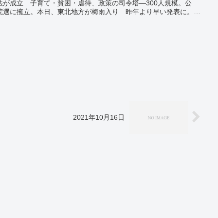
法が成立 子育て・貧困・虐待、政策の司令塔―300人規模。公
院選に擁立。本日、東北地方が梅雨入り 昨年より早い発表に。国
 東京、33日ぶり前週比増―新型コロナ。
2021年10月16日