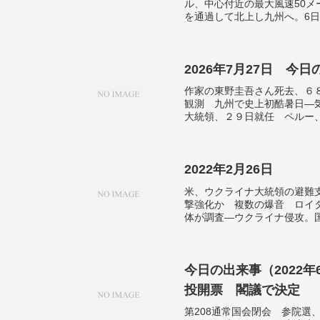
ル、中心付近の最大風速50メ
を通過して北上し九州へ。6日
2026年7月27日 今
作家の東野圭吾さん死去、６
観測 九州で史上初酷暑日―
大統領、２９日就任 ペルー
停止受け。エボラ感染３００
2022年2月26日
米、ウクライナ大統領の避難
撃強化か 複数の爆音 ロイ
体が調査―ウクライナ侵攻。
情。ロシア追加制裁を正式決定
断 対ロシア制裁、エネルギー
追加制裁容認。日本政府、ロ
本の私たちにも影響」 ウク
今日の出来事（2022年
IT強国ウクライナ 侵攻の影
投開票 閣議で決定
通。
第208通常国会閉会 参院選