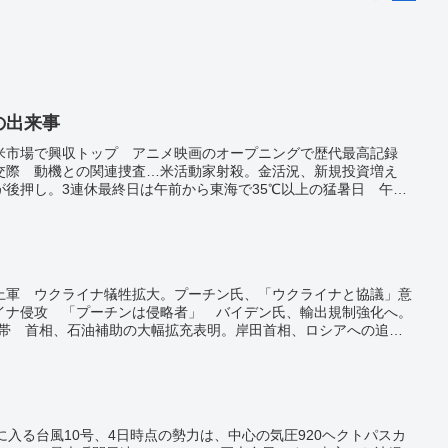
日の出来事
米市場で興収トップ アニメ映画のオープニングで歴代最高記録
交際 動機との関連捜査…米活動家射殺。金活況、新規投資増え
が後押し。3連休最終日は午前から東海で35℃以上の猛暑日 午後
意。山陽新幹線が一時見合わせ 大雨で岡山―広島間。赤トンボが
の地域も 農薬使用など影響か。
上軍 ウクライナ犠牲拡大。プーチン氏、「ウクライナと協議」意
イナ侵攻 「プーチンは侵略者」 バイデン氏、輸出規制強化へ。
連帯 首相、石油補助の大幅拡充表明。岸田首相、ロシアへの追加
3項目。プーチン氏の核兵器使用示唆「強い憤り」 長崎市長がコ
間延長 6月末まで、雇調金特例も―厚労省。特例貸し付け、6月
い別系統のBA.2が東京で30例 再拡大と長期化に危機感。早期
義飲み薬申請“苦肉の策”。
に入る台風10号、4日時点の勢力は、中心の気圧920ヘクトパスカ