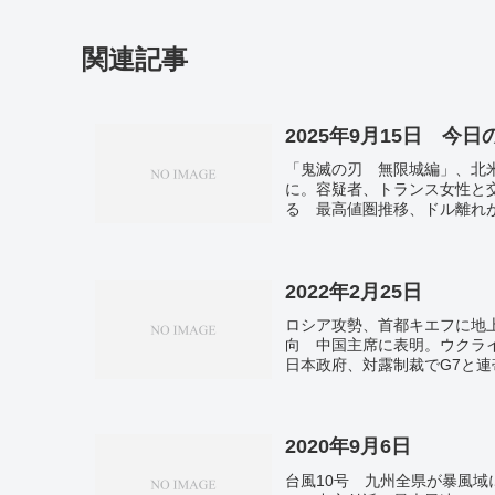
関連記事
2025年9月15日 今
「鬼滅の刃 無限城編」、北
に。容疑者、トランス女性と
る 最高値圏推移、ドル離れ
は関東～九州で天気急変に注
激減 奈良では1000分の1
2022年2月25日
ロシア攻勢、首都キエフに地
向 中国主席に表明。ウクラ
日本政府、対露制裁でG7と
制裁発表 ビザ発給停止など
メント。休校時の助成金、期
末まで延長 厚労省。感染力強
承認「適用できるのか」 塩野
2020年9月6日
台風10号 九州全県が暴風域