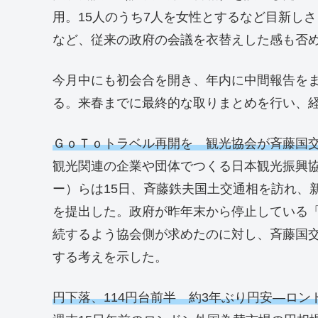
用。15人のうち7人を女性とするなど目新し
など、従来の政府の会議を衣替えした感も否
今月中にも初会合を開き、年内に中間報告をま
る。来春までに最終的な取りまとめを行い、
ＧｏＴｏトラベル再開を 観光協会が斉藤国
観光関連の企業や団体でつくる日本観光振興
ー）らは15日、斉藤鉄夫国土交通相を訪れ、
を提出した。政府が昨年末から停止している
続するよう協会側が求めたのに対し、斉藤国
する考えを示した。
円下落、114円台前半 約3年ぶり円安―ロン