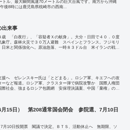
ートル、最大瞬間風速70メートルの巨大台風です。南方から沖縄
午後8時には鹿児島県枕崎市の西南...
日の出来事
８歳 「白夜行」、「容疑者Ｘの献身」。大分・日田で４０．０度
気象庁。森林火災で３０万人避難 スペインとフランス。フジモリ
、日米と関係強化へ。原油急落、一時８３ドル台 米イランの戦闘
０人超 １０日で１０００人増加―コンゴ。
支援へ ゼレンスキー氏は「とどまる」。ロシア軍、キエフへの攻
ターなど報道。ロシア軍、クラスター弾で病院攻撃か 国際人権団
国際社会、強まるロシア包囲網 安保理決議案、中国「棄権」の事
 金融や半導体対象、プーチン氏も―ＥＵ。SWIFT排除でEU分
懸念が影。SWIFTからロシア排除「ためらわない」 仏財務相が
シア軍「侵略」認定 米と連携し非難、中国けん制も。「いずれ日
ライナ侵攻に抗議、各地でデモ。「東欧のシリコンバレー」揺れる
6月15日） 第208通常国会閉会 参院選、7月10日
響は。トンガの友へ、届けヒマワリ 小学生の発案で絵手紙112
、7月10日投開票 閣議で決定。ＢＴＳ、活動休止へ 無期限、ソ