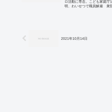
ロ活動に専念。こども家庭庁
明、わいせつで職員解雇 衆
内感染、新たに1万6592人
2021年10月14日