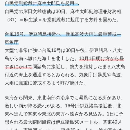
自民党副総裁に麻生太郎氏を起用へ
自民党の岸田文雄総裁は30日、麻生太郎副総理兼財務相
（81）＝麻生派＝を党副総裁に起用する方針を固めた。
台風16号、伊豆諸島接近へ 暴風高波大雨に厳重警戒―
気象庁
大型で非常に強い台風16号は30日午後、伊豆諸島・八丈
島から南へ離れた海上を北上した。
10月1日明け方から昼
すぎにかけて
同諸島に接近し、勢力を維持したまま八丈島
付近の海上を通過するとみられる。気象庁は暴風や高波、
大雨に厳重に警戒するよう呼び掛けた。
東海から関東、東北南部の沿岸でも暴風になる所があり、
激しい雨が降る恐れがある。16号は伊豆諸島接近後、北
東へ進んで関東や東北の東方へ遠ざかる見込み。1日に予
想される最大瞬間風速は伊豆諸島50メートル、関東40メ