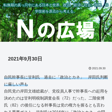
転換期の真っ只中にある日本と世界。政治、経済、社会、国際、科
学技術を原点から考える。
2021年9月30日
2021.09.30
自民幹事長に甘利氏 過去に「政治とカネ」 岸田氏判断
に厳しい声も
自民党の岸田文雄総裁が、党役員人事で幹事長への起用を
決めたのは甘利明税制調査会長（72）だった。二階俊博
氏（82）の後任になる幹事長は党の権力を握るとも言わ