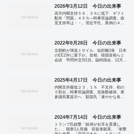
2026年3月12日 今日の出来事
高市内閣支持５９．３％に低下 ギフト
配布「問題」４５％―時事世論調査。政
党支持率は・・。習近平氏、異例の４期
目に布石 ３５年まで続投視野に―台湾
統一に意欲・中国全人代。イラン、要衝
の妨害強化で対抗 原油輸送阻止を「武
器」に。春を告げる「籠たいまつ」 お
2022年9月28日 今日の出来事
水取り、東大寺二月堂。
北朝鮮が弾道ミサイル、短距離2発 日本
のEEZ外に落下か。首相、韓国首相らと
会談 弔問外交3日目。臨時国会、12月10
日まで69日間 教団接点、細田氏は29日
に説明。全国で新たに4万9979人感染 前
週比1.9万人減 新型コロナ。
2025年4月17日 今日の出来事
内閣支持最低２３．１％ 不支持、初の
５割台…時事世論調査。皇族数確保、衆
参議長案提示へ 額賀氏「速やかな各党
合意を」。半導体株、対中規制で急落
費用増、収益成長に懸念…米市場。ＮＹ
円大幅上昇、１４１円台 米景気懸念、
６カ月半ぶり。
2024年7月14日 今日の出来事
トランプ氏銃撃「銃弾が右耳を貫通し
た」、聴衆3人死傷 容疑者殺害。「衝撃
的な光景」「容認できぬ」 トランプ氏