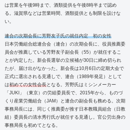
は営業を午後9時まで、酒類提供を午後8時半まで認め
る。滋賀県などは営業時間、酒類提供とも制限を設けな
い。
連合の次期会長に芳野友子氏の就任内定 初の女性
日本労働組合総連合会（連合）の次期会長に、役員推薦委
員会が推薦している芳野友子副会長（55）が就任するこ
とが内定した。新会長選挙の立候補が30日に締め切られ
たが、届け出がなかった。新会長は10月6日の定期大会で
正式に選出される見通しで、連合（1989年発足）として
は
初めての女性会長
となる。芳野氏はミシンメーカー
「JUKI」（東京）の労組委員長で、2015年から、ものづ
くり産業労働組合（JAM）と連合の副会長も務める。次期
事務局長には、同じく推薦委が推す日本教職員組合（日教
組）委員長の清水秀行氏が就任する見通し。官公労出身の
事務局長も初めてとなる。