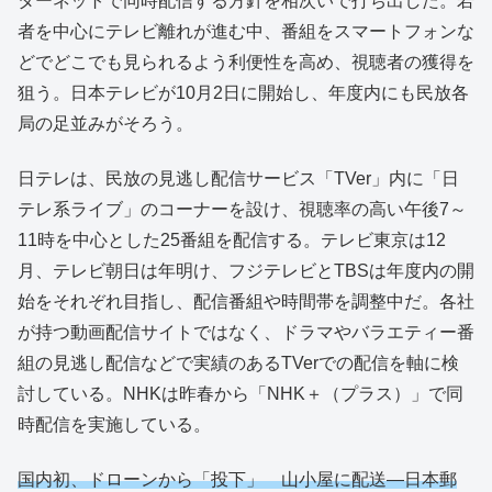
ターネットで同時配信する方針を相次いで打ち出した。若
者を中心にテレビ離れが進む中、番組をスマートフォンな
どでどこでも見られるよう利便性を高め、視聴者の獲得を
狙う。日本テレビが10月2日に開始し、年度内にも民放各
局の足並みがそろう。
日テレは、民放の見逃し配信サービス「TVer」内に「日
テレ系ライブ」のコーナーを設け、視聴率の高い午後7～
11時を中心とした25番組を配信する。テレビ東京は12
月、テレビ朝日は年明け、フジテレビとTBSは年度内の開
始をそれぞれ目指し、配信番組や時間帯を調整中だ。各社
が持つ動画配信サイトではなく、ドラマやバラエティー番
組の見逃し配信などで実績のあるTVerでの配信を軸に検
討している。NHKは昨春から「NHK＋（プラス）」で同
時配信を実施している。
国内初、ドローンから「投下」 山小屋に配送―日本郵