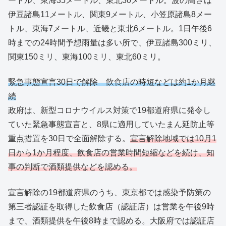
ートル、東海35メートル、東北30メートル。波の高さは
伊豆諸島11メートル、関東9メートル、小笠原諸島8メー
トル、東海7メートル、近畿と東北6メートル。1日午後6
時までの24時間予想雨量は多い所で、伊豆諸島300ミリ、
関東150ミリ、東海100ミリ、東北60ミリ。
緊急事態宣言30日で解除 飲食店の時短などは約1か月継
続
政府は、新型コロナウイルス対策で19都道府県に発令し
ていた緊急事態宣言と、8県に適用していたまん延防止等
重点措置を30日で全面解除する。
宣言解除地域では10月1
日から1か月程度、飲食店の営業時間短縮などを続け、知
事の判断で酒類提供などを認める。
宣言解除の19都道府県のうち、東京都では感染予防策の
第三者認証を取得した飲食店（認証店）は営業を午後9時
まで、酒類提供を午後8時まで認める。大阪府では認証店