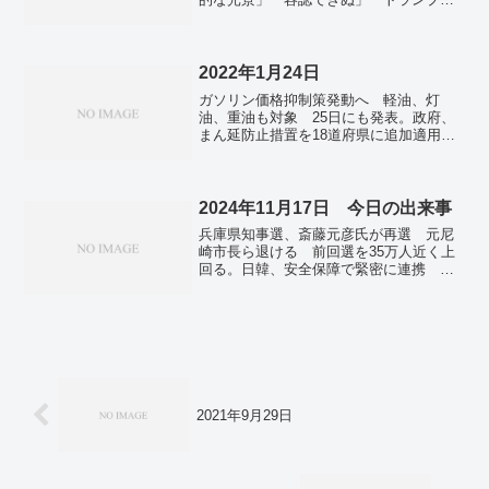
銃撃で各国首脳らが非難。米大統領、た
びたび暗殺の標的に 現職４人殺害、未
遂事件も多数。ガザ空爆で90人死亡 標
的はハマス最高幹部、生死「確証な
2022年1月24日
い」。中朝結束に「すきま風」 北朝鮮
ガソリン価格抑制策発動へ 軽油、灯
労働者の帰国要求か。九州北部は１５日
油、重油も対象 25日にも発表。政府、
大雨警戒 長崎・五島に線状降水帯…気
まん延防止措置を18道府県に追加適用
象庁。桜島で噴煙４５００メートル 鹿
34都道府県に拡大。新型コロナ影響 保育
児島・宮崎に降灰予報。
所やこども園の全面休園327か所 過去最
多。日大への私学助成金、不交付へ 田
中前理事長らの起訴受け。藤井聡太4冠が
2024年11月17日 今日の出来事
竜王就位式 「実力以上のものが出せ
兵庫県知事選、斎藤元彦氏が再選 元尼
た」。31歳職員が提案「推し仏」総選
崎市長ら退ける 前回選を35万人近く上
挙 国宝の石像9体が候補、トップは。
回る。日韓、安全保障で緊密に連携 ロ
シアと北朝鮮の軍事協力に懸念。公明、
結党６０年で正念場 埋没回避へ政治改
革の主導狙う。
2021年9月29日