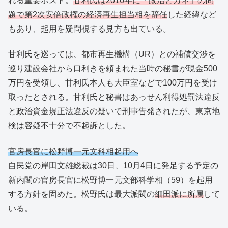
れる重要ポスト。
甘利氏は2016年に「政治とカネ」の問
題で第2次安倍政権の経済再生担当相を辞任
した経緯など
もあり、起用を疑問視する見方も出ている。
甘利氏を巡っては、都市再生機構（UR）との補償交渉を
巡り建設会社から口利きを頼まれた当時の秘書が現金500
万円を受領し、甘利氏本人も大臣室などで100万円を受け
取ったとされる。甘利氏と秘書はあっせん利得処罰法違反
と政治資金規正法違反の疑いで刑事告発されたが、東京地
検は容疑不十分で不起訴とした。
官房長官に松野博一元文科相起用へ
自民党の岸田文雄総裁は30日、10月4日に発足する予定の
新内閣の官房長官に松野博一元文部科学相（59）を起用
する方針を固めた。松野氏は最大派閥の
細田派に所属
して
いる。