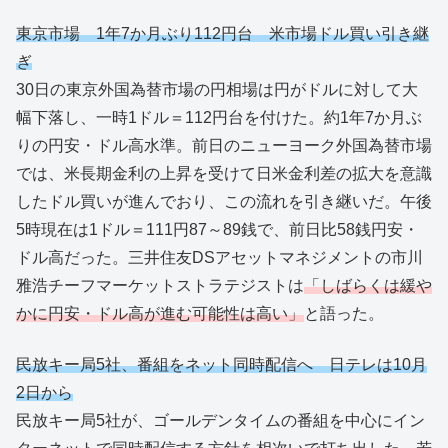
東京市場 1年7か月ぶり112円台 米市場ドル買い引き継
ぎ
30日の東京外国為替市場の円相場は円がドルに対して大
幅下落し、一時1ドル＝112円台を付けた。約1年7か月ぶ
りの円安・ドル高水準。前日のニューヨーク外国為替市場
では、米長期金利の上昇を受けて日米金利差の拡大を意識
したドル買いが進んでおり、この流れを引き継いだ。午後
5時現在は1ドル＝111円87～89銭で、前日比58銭円安・
ドル高だった。三井住友DSアセットマネジメントの市川
雅浩チーフマーケットストラテジストは
「しばらくは緩や
かに円安・ドル高が進む可能性は高い」
と語った。
民放キー局5社、番組をネット同時配信へ 日テレは10月
2日から
民放キー局5社が、ゴールデンタイムの番組を中心にイン