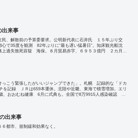
日の出来事
立民、解散前の予算委要求。公明新代表に石井氏 １５年ぶり交
心で35度を観測 82年ぶりに“最も遅い猛暑日”。知床観光船沈
務上過失致死容疑 海保。８月貿易赤字、６９５３億円 ２カ月連
通学途中の日本人男児、中国・深センで何者かに刺される…６月に
始以降、１００万人が死傷 ロシアとウクライナ。ポケベルが爆
ラを標的、９人死亡。自動運航システムで日本と協力 米英豪の連
へ協議 大幅緩和の観測も。
けっこう緊張したがいいジャンプできた」。札幌 記録的な「ドカ
ンチを記録 ＪＲは659本運休。北陸や近畿、東海で積雪増加。エリ
5歳、おおむね健康 6月に式典も。全国で8万9915人感染確認 日
東京都で1万7526人の新規感染 日曜では過去最多。
日の出来事
６６都市、規制緩和効果なく。