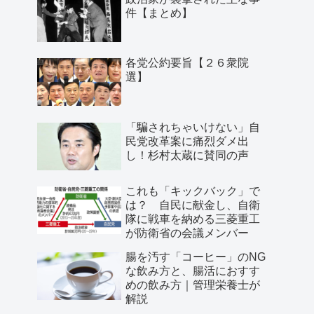
件【まとめ】
各党公約要旨【２６衆院
選】
「騙されちゃいけない」自
民党改革案に痛烈ダメ出
し！杉村太蔵に賛同の声
これも「キックバック」で
は？ 自民に献金し、自衛
隊に戦車を納める三菱重工
が防衛省の会議メンバー
腸を汚す「コーヒー」のNG
な飲み方と、腸活におすす
めの飲み方｜管理栄養士が
解説