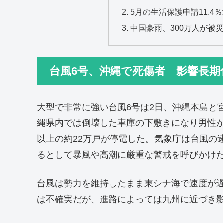
5月の生活保護申請11.
中国豪雨、300万人が被
台風6号、沖縄で死傷者 影響長期
大型で非常に強い台風6号は2日、沖縄本島と
縄県内では倒壊した車庫の下敷きになり男性が
以上の約22万戸が停電した。気象庁は台風の
るとして暴風や高潮に厳重な警戒を呼びかけ
台風は勢力を維持したまま東シナ海で速度が
は不確実だが、進路によっては九州に近づき