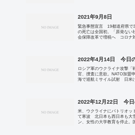
2021年9月8日
緊急事態宣言 19都道府県で
の死亡は全国初。「原発ない社
会保障改革で増税へ コロナ
活 かつて女性の権利抑圧し
陰り。元徴用工訴訟、再び原
索 東京地検、付属病院の工事
か パソコンなどを換金。
2022年4月14日 今
ロシア軍のウクライナ攻撃「戦
官、捜査に意欲。NATO加
海で巡航ミサイル試射 日米
習氏の狙い。東北新幹線全面再
日朝に小笠原へ最接近 暴風
ヤマイモに似る。東京都、BA
ラム8806円 3日連続で過去
2022年12月22日 今
米、ウクライナにパトリオッ
て寒波 北日本も西日本も大
ン、女性の大学教育を停止。
大企業の冬のボーナス、平均8
ンザ流行期」入り。全国で新た