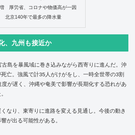
4％増 厚労省、コロナや物価高が一因
災 北京140年で最多の降水量
化、九州も接近か
宮古島を暴風域に巻き込みながら西寄りに進んだ。沖
死亡。強風で計35人がけがをし、一時全世帯の3割
速度が遅く、沖縄や奄美で影響が長期化する恐れがあ
た。
遅くなり、東寄りに進路を変える見通し。今後の動き
影響が出る可能性がある。