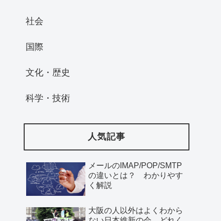
社会
国際
文化・歴史
科学・技術
人気記事
メールのIMAP/POP/SMTP
の違いとは？ わかりやす
く解説
大阪の人以外はよくわから
ない日本維新の会、どれく