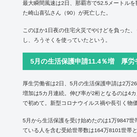
最大瞬間風速は2日、那覇市で52.5メートル
た崎山喜弘さん（90）が死亡した。
このほか1日夜の住宅火災でやけどを負った、
し、ろうそくを使っていたという。
5月の生活保護申請11.4％増 厚
厚生労働省は2日、5月の生活保護申請は2万26
増加は5カ月連続。伸び率が2桁となるのは4カ
で初めて。新型コロナウイルス禍や長引く物
5月から生活保護を受け始めたのは1万9847
ている人を含む受給世帯数は164万8101世帯