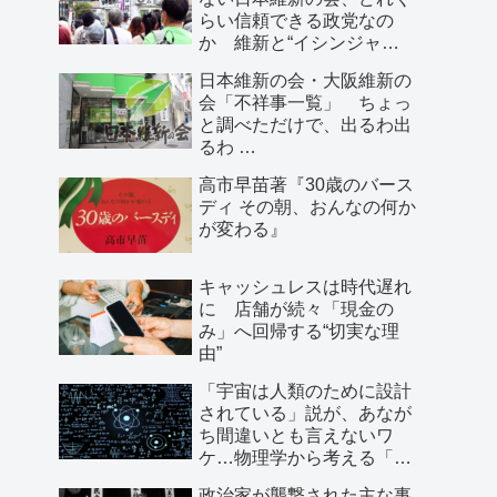
らい信頼できる政党なの
か 維新と“イシンジャ
ー”に批判的な大阪の人が語
日本維新の会・大阪維新の
る、大阪で起きていること
会「不祥事一覧」 ちょっ
と調べただけで、出るわ出
るわ …
高市早苗著『30歳のバース
ディ その朝、おんなの何か
が変わる』
キャッシュレスは時代遅れ
に 店舗が続々「現金の
み」へ回帰する“切実な理
由”
「宇宙は人類のために設計
されている」説が、あなが
ち間違いとも言えないワ
ケ…物理学から考える「こ
の世界の存在理由」
政治家が襲撃された主な事