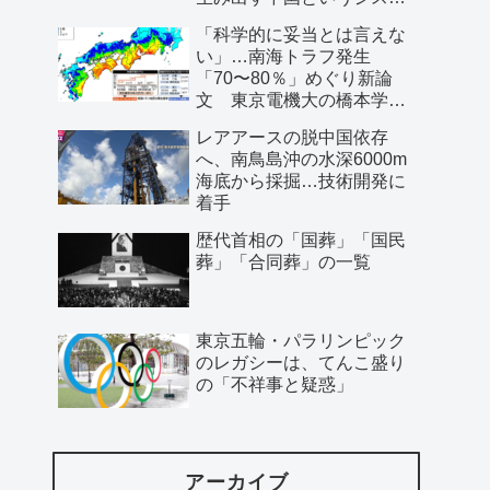
ム」
「科学的に妥当とは言えな
い」…南海トラフ発生
「70〜80％」めぐり新論
文 東京電機大の橋本学特
任教授ら
レアアースの脱中国依存
へ、南鳥島沖の水深6000m
海底から採掘…技術開発に
着手
歴代首相の「国葬」「国民
葬」「合同葬」の一覧
東京五輪・パラリンピック
のレガシーは、てんこ盛り
の「不祥事と疑惑」
アーカイブ