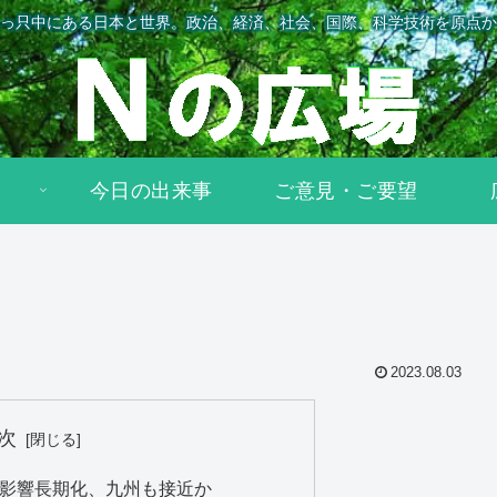
っ只中にある日本と世界。政治、経済、社会、国際、科学技術を原点か
今日の出来事
ご意見・ご要望
2023.08.03
次
 影響長期化、九州も接近か