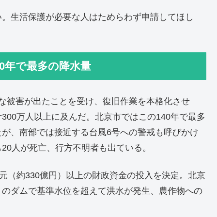
い。生活保護が必要な人はためらわず申請してほし
40年で最多の降水量
大な被害が出たことを受け、復旧作業を本格化させ
00万人以上に及んだ。北京市ではこの140年で最多
たが、南部では接近する台風6号への警戒も呼びかけ
20人が死亡、行方不明者も出ている。
元（約330億円）以上の財政資金の投入を決定。北京
くのダムで基準水位を超えて洪水が発生、農作物への