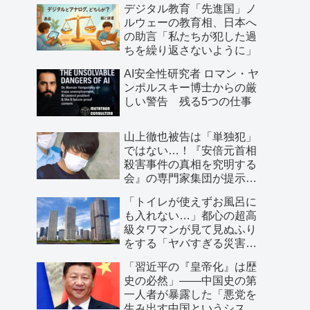
デジタル教育「先進国」ノ
ルウェーの教育相、日本へ
の助言「私たちが犯した過
ちを繰り返さないように」
AI安全性研究者 ロマン・ヤ
ンポルスキー博士からの厳
しい警告 残る5つの仕事
山上徹也被告は「単独犯」
ではない…！『安倍元首相
殺害事件の真相を究明する
会』の専門家集団が提示し
た「３つの根拠」
「トイレが使えずお風呂に
も入れない…」都心の超高
級タワマンが見て見ぬふり
をする「ヤバすぎる災害リ
スク」
「習近平の『皇帝化』は歴
史の必然」――中国史の第
一人者が暴露した「悪党を
生み出す中国というシステ