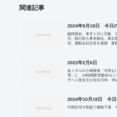
関連記事
2024年9月18日 今
臨時国会、来月１日に召集 
代、執行部人事本格化。東京都
没、運航会社社長を逮捕 業
続、輸出額は最高…財務省。
は蘇州で母子ら襲撃。侵攻開
発、負傷２８００人 ヒズボ
携第１弾。米ＦＲＢ、利下げ
2022年2月6日
金メダルの小林陵侑「今回も
雪」に 24時間降雪量60セ
ザベス英女王が在位70年 9
曜では過去最多 新型コロナ。
2024年10月18日 今
中国住宅９割超で価格下落 