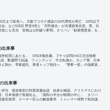
30日まで延長へ。大阪でコロナ感染の10代男性が死亡 10代以下
会」など6項目 野党4党と「市民連合」が共通政策合意。英、社
対策にも充当 首相は公約破り釈明。タリバン「勧善懲悪省」を復
た機関。韓国大統領選 「最有力」の野党候補 疑惑浮上で勢いに
告の訴え棄却 韓国地裁「時効」成立理由に。日大本部など家宅捜
めぐる背任容疑。国交省職員、1500万円相当の物品受け取り
日の出来事
争犯罪にあたる」 OSCE報告書。ブチャ訪問のICC主任検察
盟申請、数週間で結論 フィンランド、中立転換か。ロシア軍、日本
けん制か。李家超氏、香港トップ就任へ 「警察一筋」の強硬派、
開 新函館北斗駅に1カ月ぶりの東京からの乗客。台風1号、15
や土砂災害に警戒。グロリオサの球根で食中毒、60代男性死亡
.2疑い事例が全体の76%超 専門家「流行の主体」。金価格、1グ
最高額を更新。
日の出来事
ト供与 侵攻後初の対面首脳会談 結束を確認。クリスマスにかけ
雪、日本海側で長期化も。「国民の半分が暗闇の中に」 タリバ
国連安保理、スーチー氏らの解放要求 ミャンマー情勢で初決議。
9万4179円 伸び率は過去最高。東京都内、3年ぶり「インフルエ
に18万4375人感染 前週から1.6万人増 新型コロナ。