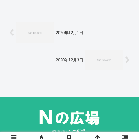
「世界の下水道」と非難。第一三共のコ
ロナワクチン承認 国産初の「ＸＢＢ」
対応―厚労省。害獣「キョン」が大繁
殖 千葉に7万頭超…人に慣れペットのよ
うに庭にすみ着く 「決して触れない
で」と専門家。
2020年12月1日
2020年12月3日
© 2020 Ｎの広場.