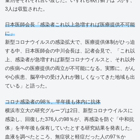
量刑をそれぞれ言い渡した。いずれも執行猶予はつかず、
3人は収監された。
日本医師会長「感染者これ以上急増すれば医療提供不可能
に」
新型コロナウイルスの感染拡大で、医療提供体制がひっ迫
する中、日本医師会の中川会長は、記者会見で、「これ以
上、感染者が急増すれば新型コロナウイルスと、それ以外
の疾病への医療提供の両立が不可能になる。実際に、がん
や心疾患、脳卒中の受け入れが難しくなってきた地域も出
ている」と語った。
コロナ感染者の98％、半年後も体内に抗体
横浜市立大の研究グループは2日、新型コロナウイルスに
感染し、回復した376人の98％が、再感染を防ぐ「中和抗
体」を半年後も保有していたとする研究結果を発表した。
血液を調べたところ、無症状と軽症だった人の97％か