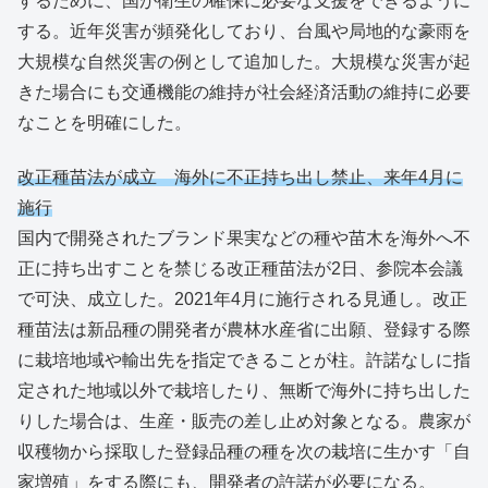
するために、国が衛生の確保に必要な支援をできるように
する。近年災害が頻発化しており、台風や局地的な豪雨を
大規模な自然災害の例として追加した。大規模な災害が起
きた場合にも交通機能の維持が社会経済活動の維持に必要
なことを明確にした。
改正種苗法が成立 海外に不正持ち出し禁止、来年4月に
施行
国内で開発されたブランド果実などの種や苗木を海外へ不
正に持ち出すことを禁じる改正種苗法が2日、参院本会議
で可決、成立した。2021年4月に施行される見通し。改正
種苗法は新品種の開発者が農林水産省に出願、登録する際
に栽培地域や輸出先を指定できることが柱。許諾なしに指
定された地域以外で栽培したり、無断で海外に持ち出した
りした場合は、生産・販売の差し止め対象となる。農家が
収穫物から採取した登録品種の種を次の栽培に生かす「自
家増殖」をする際にも、開発者の許諾が必要になる。