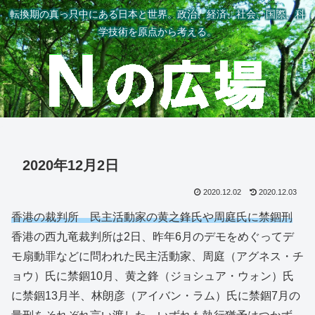
転換期の真っ只中にある日本と世界。政治、経済、社会、国際、科
学技術を原点から考える。
2020年12月2日
2020.12.02
2020.12.03
香港の裁判所 民主活動家の黄之鋒氏や周庭氏に禁錮刑
香港の西九竜裁判所は2日、昨年6月のデモをめぐってデ
モ扇動罪などに問われた民主活動家、周庭（アグネス・チ
ョウ）氏に禁錮10月、黄之鋒（ジョシュア・ウォン）氏
に禁錮13月半、林朗彦（アイバン・ラム）氏に禁錮7月の