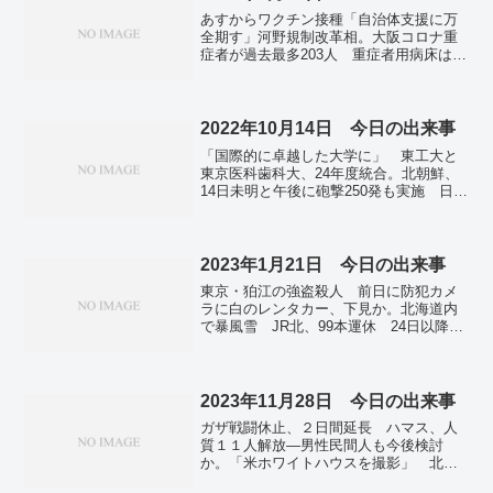
当は選挙買収」 市民団体、自民・国光
あすからワクチン接種「自治体支援に万
氏を告発。小池東京都知事、21日に公務
全期す」河野規制改革相。大阪コロナ重
に本格復帰 4週間ぶりに公の場へ。ボー
症者が過去最多203人 重症者用病床は急
ジョレ解禁、深夜に乾杯 「家飲み」需
速に逼迫。名古屋市長選、現新4氏が届け
要で販売回復の期待も。韓国、新規感染
出 河村市政の評価が問われる。
者が過去最多 病院で感染相次ぐ 重症
患者が急増。
2022年10月14日 今日の出来事
「国際的に卓越した大学に」 東工大と
東京医科歯科大、24年度統合。北朝鮮、
14日未明と午後に砲撃250発も実施 日本
海や黄海に向け。ウクライナ全土で再び
空襲警報インフラ被害続く。参院選1票の
格差訴訟 大阪高裁が「違憲状態」判
決 国会の対応批判。東京円、147円台前
2023年1月21日 今日の出来事
半 NYで円売り加速 歴史的円安基調が
東京・狛江の強盗殺人 前日に防犯カメ
続く。全国の新規感染者、3万6605人確
ラに白のレンタカー、下見か。北海道内
認 前週から6700人増。
で暴風雪 JR北、99本運休 24日以降も
再び要警戒。南房総で早咲きの桜が開花
千葉。全国で新たに7万8954人感染 死者
は398人 新型コロナ。中国、制限なし春
節スタート 旅客倍増、感染拡大警戒。
2023年11月28日 今日の出来事
ドイツ製戦車「レオパルト」の供与決ま
ガザ戦闘休止、２日間延長 ハマス、人
らず…ウクライナ支援巡り米英と違い鮮
質１１人解放―男性民間人も今後検討
明。ツイッター、従業員1300人に マス
か。「米ホワイトハウスを撮影」 北朝
ク氏買収前の5分の1…米報道。
鮮の偵察衛星。パリ市長、Ｘ退会へ