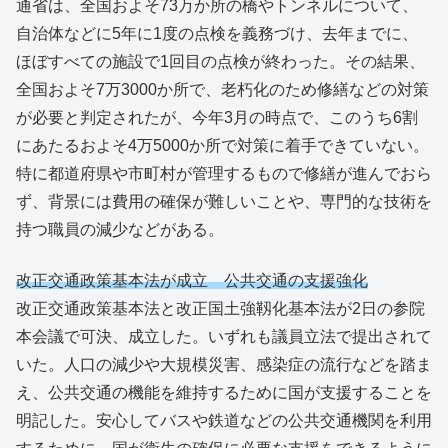
通省は、全国およそ73万か所の橋やトンネルについて、
自治体などに5年に1度の点検を義務づけ、去年までに、
ほぼすべての施設で1回目の点検が終わった。その結果、
全国およそ7万3000か所で、老朽化のため修繕などの対策
が必要と判定されたが、今年3月の時点で、このうち6割
にあたるおよそ4万5000か所で対策に着手できていない。
特に都道府県や市町村が管理するもので修繕が進んでおら
ず、背景には費用の確保が難しいことや、専門的な技術を
持つ職員の減少などがある。
改正交通政策基本法が成立 公共交通の支援強化
改正交通政策基本法と改正国土強靱化基本法が2日の参院
本会議で可決、成立した。いずれも議員立法で提出されて
いた。人口の減少や大規模災害、感染症の流行などを踏ま
え、公共交通の機能を維持するために国が支援することを
明記した。安心してバスや鉄道などの公共交通機関を利用