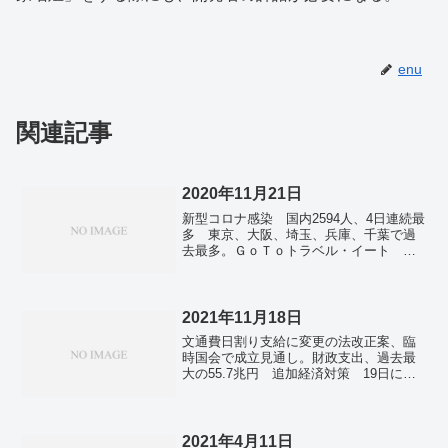
enu
関連記事
2020年11月21日
新型コロナ感染 国内2594人、4日連続最
多 東京、大阪、埼玉、兵庫、千葉で過
去最多。ＧｏＴｏトラベル・イート 菅
首相は感染拡大で運用見直しを表明。大
阪維新、吉村氏を新代表に選出 松井氏
から世代交代。米国の感染者、1200万人
超え、死者は25万人余。
2021年11月18日
文通費日割り支給に変更の法改正案、臨
時国会で成立見通し。財政支出、過去最
大の55.7兆円 追加経済対策 19日に決
定。自民「積極財政」大合唱 「沈黙」
の再建派 PB黒字化、不透明。衆院千葉
10区で林氏を支援 公選法違反で逮捕の
千葉・多古町長。「演説会参加者への日
2021年4月11日