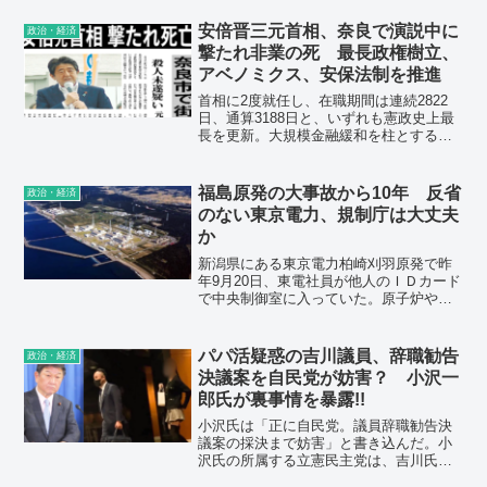
いて自身の考えを明らかにした。昨年の
自粛期間中の連休「皆さん今年だけは我
安倍晋三元首相、奈良で演説中に
政治・経済
慢してください。また来年からはいつも
撃たれ非業の死 最長政権樹立、
の日々が来ると思って耐えましょう」そ
アベノミクス、安保法制を推進
う政治家もマスコミも散々言い放った。
それを皆は信じて守った。その後政府主
首相に2度就任し、在職期間は連続2822
導のGoToトラベルなども実施。なぜ一年
日、通算3188日と、いずれも憲政史上最
経って成果が出せなかったのかの考察は
長を更新。大規模金融緩和を柱とする経
誰からもない。やれることをやった果て
済政策「アベノミクス」の推進や、集団
の緊急事態宣言なのか疑問。
的自衛権の限定行使を認める安全保障法
制の整備など、内政・外交両面で大きな
福島原発の大事故から10年 反省
政治・経済
足跡を残した。退陣後も、党内最大派閥
のない東京電力、規制庁は大丈夫
のトップとして影響力を保持してきた
か
が、参院選の遊説中に非業の死を遂げ
た。
新潟県にある東京電力柏崎刈羽原発で昨
年9月20日、東電社員が他人のＩＤカード
で中央制御室に入っていた。原子炉やタ
ービンなどを制御する「原発の中枢部」
であり、テロなどを防ぐため複数の関門
を設けて入退室を厳重に規制している。
パパ活疑惑の吉川議員、辞職勧告
政治・経済
関門で認証エラーが出たうえ、不審に思
決議案を自民党が妨害？ 小沢一
った警備担当者もいたのに、不正を防げ
郎氏が裏事情を暴露!!
なかった。チェック体制の甘さ、ずさん
な危機管理体制が明らかになった。規制
小沢氏は「正に自民党。議員辞職勧告決
委の事務局を担う原子力規制庁の対応も
議案の採決まで妨害」と書き込んだ。小
問題だ。委員長への報告は4か月後だっ
沢氏の所属する立憲民主党は、吉川氏の
た。
辞職勧告決議案を衆議院に提出したが、