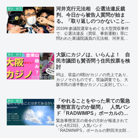
河井克行元法相 公選法違反裁
政治・経済
判、今日から被告人質問が始ま
る。「取り返しのつかないことを
した。全ての責任は私にある。」
2019年参議院選挙をめぐる大型買収事件
で、公選法違反（買収、事前運動）罪に
問われた衆議院議員の元法相、河井克行
被告の公判が3月23日、東京地裁であり、
初の被告人質問が行われた。克行被告は
地元広島の議員や首長、後援会関係者に
大阪にカジノは、いらんよ！ 自
政治・経済
対する現金提供について、「妻の当選を
民市議団も賛否問う住民投票を検
得たいという気持ちが全くなかったとは
討
言えない」と述べ、選挙買収だったと一
転して認めた。主張を翻した理由を「認
IRは、収益の8割がカジノの売上であり、
めるべきことは認めることが、政治家と
カジノそのものです。世論調査でも、大
しての責任の取り方だと考えるに至っ
阪市民の過半数がカジノに反対していま
た」と説明。「取り返しのつかないこと
す。当然です。ばくちが「成長戦略」な
をした。全ての責任は私にある」として
わけありません。このまま進むと、カジ
議員辞職する意向を表明した。
ノ立地予定の夢洲整備に1240億円も大阪
「やれることをやった果ての緊急
政治・経済
市民が負担することになります（大阪市
事態宣言なのか疑問」 人気バン
予算資料から市民団体試算。さらに土壌
ド「RADWIMPS」ボーカルの野
汚染対策で800億円も増えることが明らか
田洋次郎氏がTwitterで
に）。今なら止められます。－－れい
緊急事態宣言の発令の方針が報道されて
わ・大石あきこ議員のホームページより
いた4月23日、人気バンド
「RADWIMPS」ボーカルの野田洋次郎さ
んがTwitterを更新し、緊急事態宣言につ