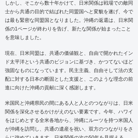
しかし、そこから数十年かけて、日米関係は戦場での敵同
士から共通の目的で結ばれた同盟国へと変貌を遂げ、今で
は最も緊密な同盟国となりました。沖縄の返還は、日米関
係の1ページが終わりを告げ、新たな関係が始まったこと
を意味しました。
現在、日米同盟は、共通の価値観と、自由で開かれたイン
ド太平洋という共通のビジョンに基づき、かつてないほど
強固なものになっています。民主主義、自由そして法の支
配に対する日本の断固とした支援と、このような理念の前
進に向けた沖縄の貢献に深く感謝します。
米国民と沖縄県民の間にある人と人とのつながりは、日米
関係を深化させるかけがえのない要素です。今年、ハワイ
をはじめとする全米各地から、沖縄にルーツを持つ米国人
が沖縄を訪問し、共通の遺産を祝い、双方のつながりをさ
らに強めていきます。日米関係の次の50年を見据える