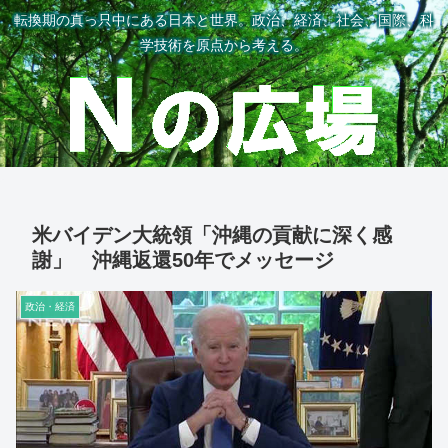
転換期の真っ只中にある日本と世界。政治、経済、社会、国際、科
学技術を原点から考える。
米バイデン大統領「沖縄の貢献に深く感
謝」 沖縄返還50年でメッセージ
政治・経済