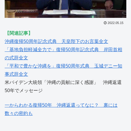
2022.05.15
【関連記事】
沖縄復帰50周年記念式典 天皇陛下のお言葉全文
「基地負担軽減全力で」復帰50周年記念式典 岸田首相
の式辞全文
「平和で豊かな沖縄を」復帰50周年式典 玉城デニー知
事式辞全文
米バイデン大統領「沖縄の貢献に深く感謝」 沖縄返還
50年でメッセージ
一からわかる復帰50年 沖縄返還ってなに？ 裏には
数々の密約も