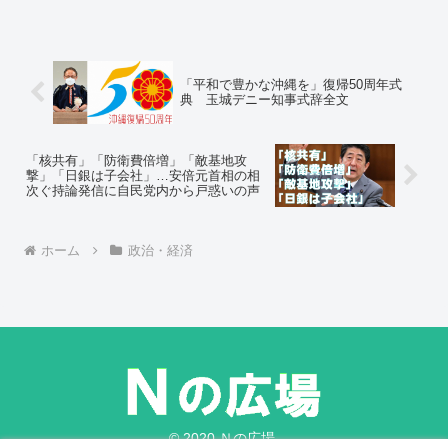
採決が行われていない。その裏側に自民
党の妨害があったと小沢氏は裏事情を暴
露した形だ。
「平和で豊かな沖縄を」復帰50周年式
典 玉城デニー知事式辞全文
「核共有」「防衛費倍増」「敵基地攻
撃」「日銀は子会社」…安倍元首相の相
次ぐ持論発信に自民党内から戸惑いの声
ホーム
政治・経済
© 2020 Ｎの広場.