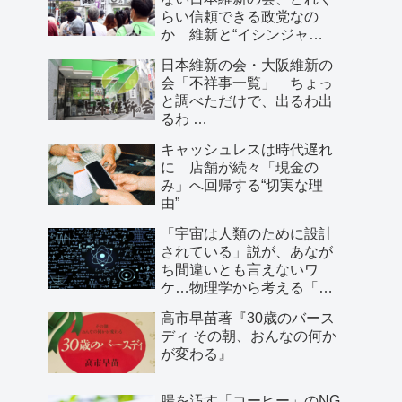
らい信頼できる政党なの
か 維新と“イシンジャ
ー”に批判的な大阪の人が語
日本維新の会・大阪維新の
る、大阪で起きていること
会「不祥事一覧」 ちょっ
と調べただけで、出るわ出
るわ …
キャッシュレスは時代遅れ
に 店舗が続々「現金の
み」へ回帰する“切実な理
由”
「宇宙は人類のために設計
されている」説が、あなが
ち間違いとも言えないワ
ケ…物理学から考える「こ
の世界の存在理由」
高市早苗著『30歳のバース
ディ その朝、おんなの何か
が変わる』
腸を汚す「コーヒー」のNG