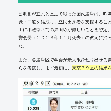
公明党が立民と直近で戦った国政選挙は、昨
党・中道を結成し、立民出身者を支援するこ
上に小選挙区での票固めが難しいことを想定
誉会長（２０２３年１１月死去）の教えに沿
た。
また、各選挙区で学会が最大限ひねり出せる
らを考慮し、まず最初に、
東京２９区の結果