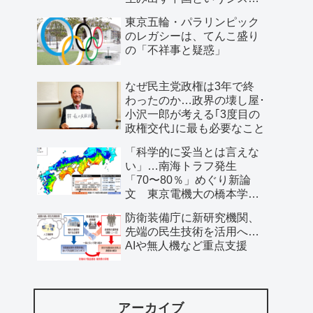
ム」
東京五輪・パラリンピック
のレガシーは、てんこ盛り
の「不祥事と疑惑」
なぜ民主党政権は3年で終
わったのか…政界の壊し屋･
小沢一郎が考える｢3度目の
政権交代｣に最も必要なこと
「科学的に妥当とは言えな
い」…南海トラフ発生
「70〜80％」めぐり新論
文 東京電機大の橋本学特
任教授ら
防衛装備庁に新研究機関、
先端の民生技術を活用へ…
AIや無人機など重点支援
アーカイブ