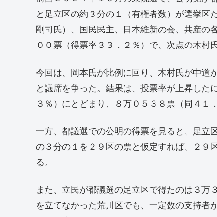
と足立区の約３分の１（有権者数）が選挙区
剛司氏）、国民民主、日本維新の会、共産の
００票（得票率３３．２％）で、次点の木村
今回は、岡本氏が比例に回り、木村氏が中道
と議席を争った。結果は、投票率が上昇した
３％）にとどまり、８万０５３８票（同４１
一方、都議選での公明の得票を見ると、足立
の３分の１を２９区の票と仮定すれば、２９
る。
また、立民が都議選の足立区で得たのは３万
を立てなかった荒川区でも、一定数の支持者