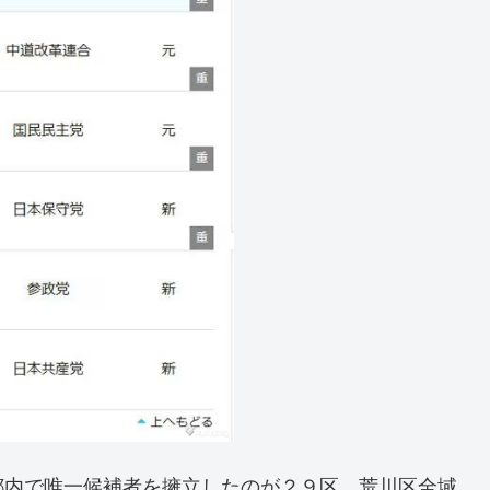
都内で唯一候補者を擁立したのが２９区。荒川区全域