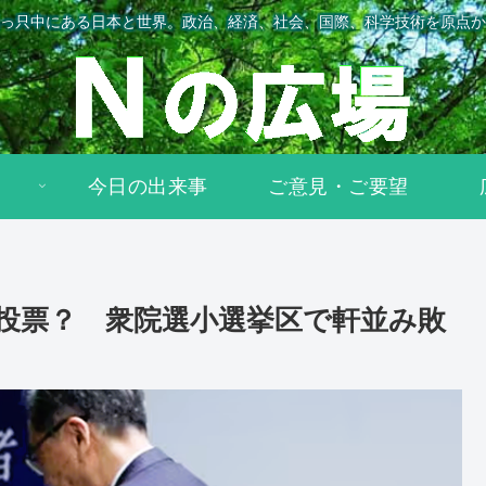
っ只中にある日本と世界。政治、経済、社会、国際、科学技術を原点か
今日の出来事
ご意見・ご要望
投票？ 衆院選小選挙区で軒並み敗