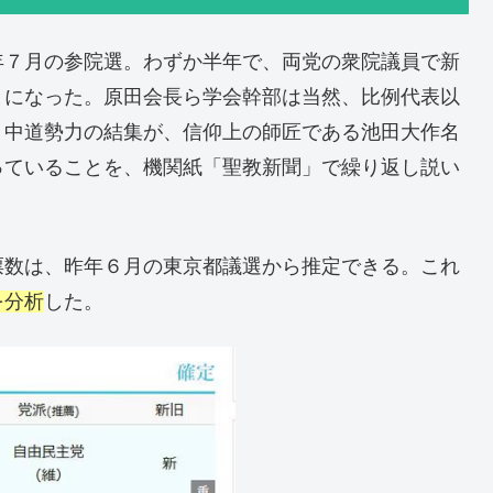
年７月の参院選。わずか半年で、両党の衆院議員で新
とになった。原田会長ら学会幹部は当然、比例代表以
。中道勢力の結集が、信仰上の師匠である池田大作名
っていることを、機関紙「聖教新聞」で繰り返し説い
票数は、昨年６月の東京都議選から推定できる。これ
を分析
した。