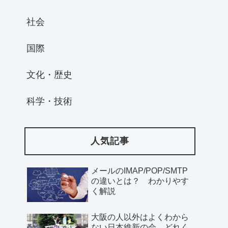
社会
国際
文化・歴史
科学・技術
人気記事
メールのIMAP/POP/SMTP
の違いとは？ わかりやす
く解説
大阪の人以外はよくわから
ない日本維新の会、どれく