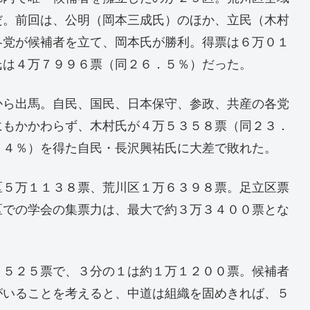
だ。前回は、公明（岡本三成氏）のほか、立民（木村
各党が候補者を立て、岡本氏が勝利。得票は６万０１
氏は４万７９９６票（同２６．５％）だった。
から出馬。自民、国民、日本保守、参政、共産の各党
にもかかわらず、木村氏が４万５３５８票（同２３．
．４％）を得た自民・長沢興祐氏に大差で敗れた。
区５万１１３８票、荒川区１万６３９８票。足立区票
区での学会の集票力は、最大で約３万３４００票とな
３５２５票で、３分の１は約１万１２００票。候補者
がいることを考えると、中道は組織を固めきれば、５