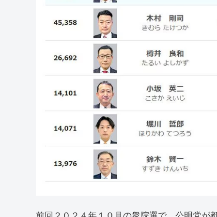
前回２０２４年１０月の衆院選で、公明党が