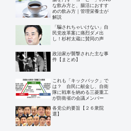
な飲み方と、腸活におすす
めの飲み方｜管理栄養士が
解説
「騙されちゃいけない」自
民党改革案に痛烈ダメ出
し！杉村太蔵に賛同の声
政治家が襲撃された主な事
件【まとめ】
これも「キックバック」で
は？ 自民に献金し、自衛
隊に戦車を納める三菱重工
が防衛省の会議メンバー
各党公約要旨【２６衆院
選】