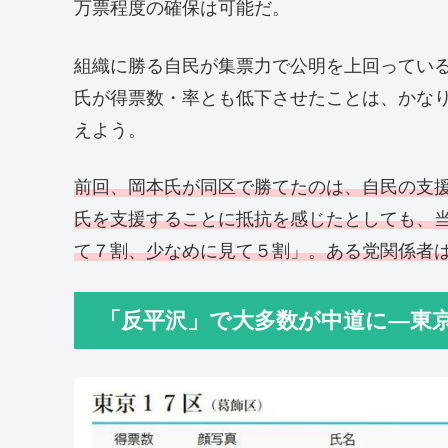
万票程度の確保は可能だ。
組織に勝る自民が集票力で公明を上回ってい
氏が得票数・率とも低下させたことは、かな
えよう。
前回、岡本氏が同区で勝てたのは、自民の支
氏を支援することに抵抗を感じたとしても、
て７割、少なめに見て５割」。ある党関係者
「反平沢」で大多数が中道に―東