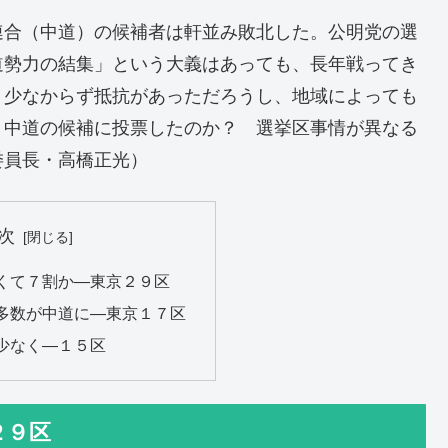
連合（中道）の候補者は軒並み敗北した。公明党の選
道勢力の結集」という大義はあっても、長年戦ってき
、少なからず抵抗があっただろうし、地域によっても
、中道の候補に投票したのか？ 選挙区事情が異なる
委員長・高橋正光）
次
くて７割か―東京２９区
多数が中道に―東京１７区
少なく―１５区
２９区