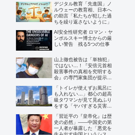
デジタル教育「先進国」ノ
ルウェーの教育相、日本へ
の助言「私たちが犯した過
ちを繰り返さないように」
AI安全性研究者 ロマン・ヤ
ンポルスキー博士からの厳
しい警告 残る5つの仕事
山上徹也被告は「単独犯」
ではない…！『安倍元首相
殺害事件の真相を究明する
会』の専門家集団が提示し
た「３つの根拠」
「トイレが使えずお風呂に
も入れない…」都心の超高
級タワマンが見て見ぬふり
をする「ヤバすぎる災害リ
スク」
「習近平の『皇帝化』は歴
史の必然」――中国史の第
一人者が暴露した「悪党を
生み出す中国というシステ