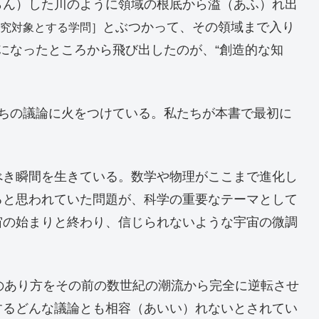
らん）した川のように領域の根底から溢（あふ）れ出
とぶつかって、その領域まで入り
研究対象とする学問］
になったところから飛び出したのが、“創造的な知
たちの議論に火をつけている。私たちが本書で最初に
べき瞬間を生きている。数学や物理がここまで進化し
ると思われていた問題が、科学の重要なテーマとして
宙の始まりと終わり、信じられないような宇宙の微調
のあり方をその前の数世紀の潮流から完全に逆転させ
するどんな議論とも相容（あいい）れないとされてい