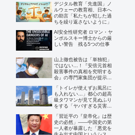
デジタル教育「先進国」ノ
ルウェーの教育相、日本へ
の助言「私たちが犯した過
ちを繰り返さないように」
AI安全性研究者 ロマン・ヤ
ンポルスキー博士からの厳
しい警告 残る5つの仕事
山上徹也被告は「単独犯」
ではない…！『安倍元首相
殺害事件の真相を究明する
会』の専門家集団が提示し
た「３つの根拠」
「トイレが使えずお風呂に
も入れない…」都心の超高
級タワマンが見て見ぬふり
をする「ヤバすぎる災害リ
スク」
「習近平の『皇帝化』は歴
史の必然」――中国史の第
一人者が暴露した「悪党を
生み出す中国というシステ