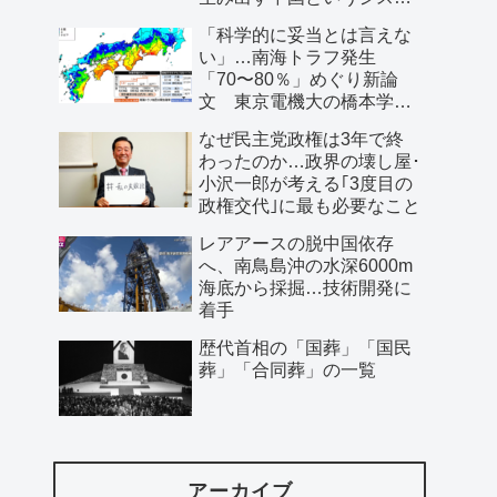
ム」
「科学的に妥当とは言えな
い」…南海トラフ発生
「70〜80％」めぐり新論
文 東京電機大の橋本学特
任教授ら
なぜ民主党政権は3年で終
わったのか…政界の壊し屋･
小沢一郎が考える｢3度目の
政権交代｣に最も必要なこと
レアアースの脱中国依存
へ、南鳥島沖の水深6000m
海底から採掘…技術開発に
着手
歴代首相の「国葬」「国民
葬」「合同葬」の一覧
アーカイブ