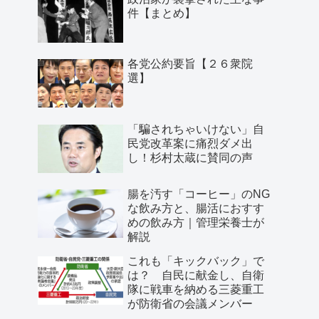
件【まとめ】
各党公約要旨【２６衆院
選】
「騙されちゃいけない」自
民党改革案に痛烈ダメ出
し！杉村太蔵に賛同の声
腸を汚す「コーヒー」のNG
な飲み方と、腸活におすす
めの飲み方｜管理栄養士が
解説
これも「キックバック」で
は？ 自民に献金し、自衛
隊に戦車を納める三菱重工
が防衛省の会議メンバー