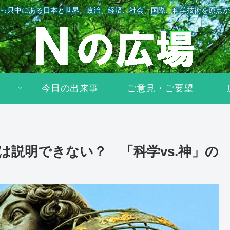
っ只中にある日本と世界。政治、経済、社会、国際、科学技術を原点か
今日の出来事
ご意見・ご要望
は説明できない？ 「科学vs.神」の