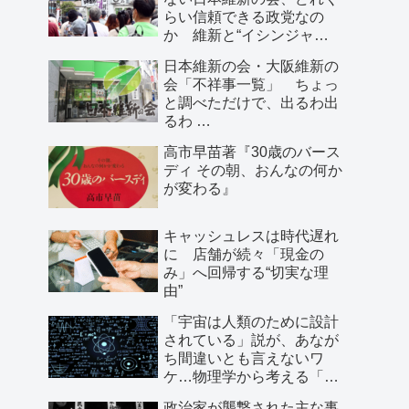
らい信頼できる政党なの
か 維新と“イシンジャ
ー”に批判的な大阪の人が語
日本維新の会・大阪維新の
る、大阪で起きていること
会「不祥事一覧」 ちょっ
と調べただけで、出るわ出
るわ …
高市早苗著『30歳のバース
ディ その朝、おんなの何か
が変わる』
キャッシュレスは時代遅れ
に 店舗が続々「現金の
み」へ回帰する“切実な理
由”
「宇宙は人類のために設計
されている」説が、あなが
ち間違いとも言えないワ
ケ…物理学から考える「こ
の世界の存在理由」
政治家が襲撃された主な事