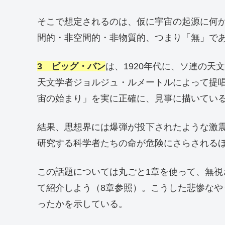
そこで想定されるのは、仮に宇宙の起源に何
間的・非空間的・非物質的、つまり「無」で
3 ビッグ・バン
は、1920年代に、ソ連の
天文学者ジョルジュ・ルメートルによって提唱
宙の始まり」を実に正確に、見事に描いてい
結果、思想界には爆弾が投下されたような激
研究する科学者たちの命が危険にさらされる
この話題については丸ごと1章を使って、無
て紹介しよう（8章参照）。こうした悲惨な
ったかを示している。