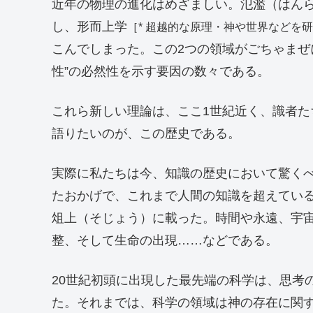
近年の物理の進化はめざましい。氾濫（はん
し、形而上学
［* 超越的な原理・神や世界などを
こんでしまった。この2つの領域がごちゃまぜ
性”の必然性を示す要因の数々である。
これら新しい理論は、ここ1世紀近く、識者
語りたいのが、この歴史である。
実際に私たちは今、知識の歴史において驚く
たおかげで、これまで人間の知識を超えてい
俎上（そじょう）に載った。時間や永遠、宇
整、そして生命の出現……などである。
20世紀初頭に出現した最先端の科学は、思考
た。それまでは、科学の領域は神の存在に関