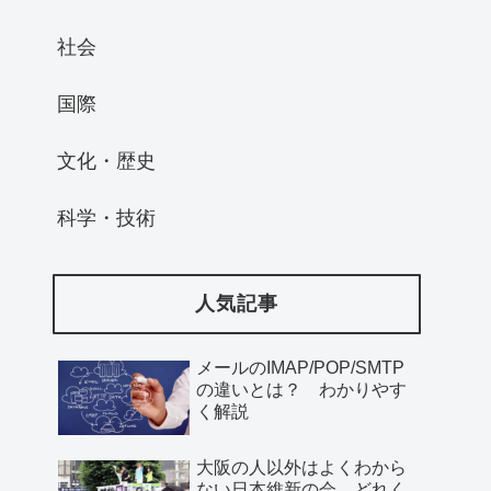
社会
国際
文化・歴史
科学・技術
人気記事
メールのIMAP/POP/SMTP
の違いとは？ わかりやす
く解説
大阪の人以外はよくわから
ない日本維新の会、どれく