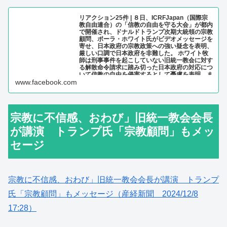
リアクション25件 | ８日、ICRFJapan（国際宗
教自由連合）の「信教の自由を守る大会」が都内
で開催され、ドナルドトランプ次期大統領の宗教
顧問、ポーラ・ホワイト氏がビデオメッセージを
寄せ、日本政府の宗教政策への強い疑念を表明、
厳しい口調で日本政府を非難した。 ホワイト牧
師は刑事事件を起こしていない旧統一教会に対す
る解散命令請求に踏み切った日本政府の対応につ
いて信教の自由を侵害するとして憂慮を表明。ま
た厚生労働省が策定した児童虐待防止のガイドラ
www.facebook.com
インも強い疑念を示した。
■■■■■■■■■■■■■■■■■■■■■■ 尊敬する指導者の皆
様。私はポーラ・ホワイトです。全米信仰諮問委
員会の会長であり、ドナルド・トランプ次期大統
宗教に不信感、おわび」旧統一教会会長
領の宗教顧問です。本日は国際宗教自由連合の会
合で皆様にお話しできることを光栄に思います。
が講演 トランプ氏「宗教顧問」もメッ
日本国の指導者ならびに国民の皆様にご挨拶を申
し上げます。そして、平和のための日米同盟に対
セージ
する皆様の力強いご支援に感謝いたします。 日
本と米国は、アジアと世界の平和を確保する上
で、非常に親密で、最も重要な同盟国です。ご存
知のとおり、ドナルド・トランプ大統領は２０２
４年１１月５日に２期目の当選を果たしました。
宗教に不信感、おわび」旧統一教会会長が講演 トランプ
彼は宗教の自由の非常に強力な支持者であり、あ
らゆる信仰とあらゆる人々の宗教の自由に対す
氏「宗教顧問」もメッセージ（産経新聞 2024/12/8
る、揺るぎない支持を強めていくでしょう。トラ
ンプ大統領は、安倍首相と非常に親しい間柄でし
17:28）
た。彼は世界の独裁国家と闘う日本を導いた、最
も勇敢な指導者でありました。私たちは彼の死を
悼みます。宗教の自由は他のすべての自由の基礎