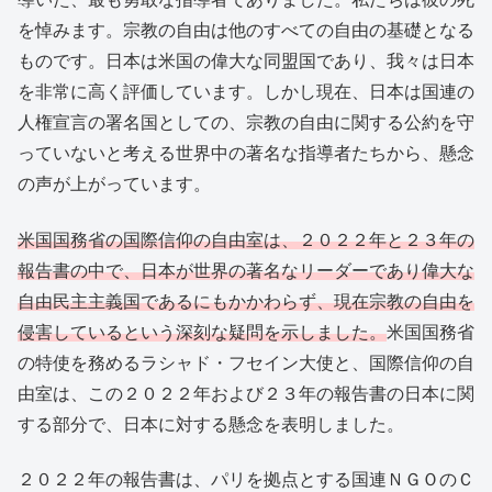
を悼みます。宗教の自由は他のすべての自由の基礎となる
ものです。日本は米国の偉大な同盟国であり、我々は日本
を非常に高く評価しています。しかし現在、日本は国連の
人権宣言の署名国としての、宗教の自由に関する公約を守
っていないと考える世界中の著名な指導者たちから、懸念
の声が上がっています。
米国国務省の国際信仰の自由室は、２０２２年と２３年の
報告書の中で、日本が世界の著名なリーダーであり偉大な
自由民主主義国であるにもかかわらず、現在宗教の自由を
侵害しているという深刻な疑問を示しました。
米国国務省
の特使を務めるラシャド・フセイン大使と、国際信仰の自
由室は、この２０２２年および２３年の報告書の日本に関
する部分で、日本に対する懸念を表明しました。
２０２２年の報告書は、パリを拠点とする国連ＮＧＯのＣ