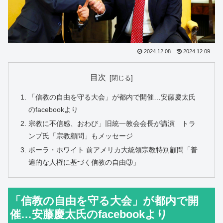
2024.12.08
2024.12.09
目次
「信教の自由を守る大会」が都内で開催…安藤慶太氏
のfacebookより
宗教に不信感、おわび」旧統一教会会長が講演 トラ
ンプ氏「宗教顧問」もメッセージ
ポーラ・ホワイト 前アメリカ大統領宗教特別顧問「普
遍的な人権に基づく信教の自由③」
「信教の自由を守る大会」が都内で開
催…安藤慶太氏のfacebookより