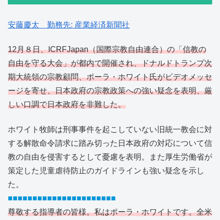
安藤慶太 勤務先: 産業経済新聞社
12月８日、ICRFJapan（国際宗教自由連合）の「信教の
自由を守る大会」が都内で開催され、ドナルドトランプ次
期大統領の宗教顧問、ポーラ・ホワイト氏がビデオメッセ
ージを寄せ、日本政府の宗教政策への強い疑念を表明、厳
しい口調で日本政府を非難した。
ホワイト牧師は刑事事件を起こしていない旧統一教会に対
する解散命令請求に踏み切った日本政府の対応について信
教の自由を侵害するとして憂慮を表明。また厚生労働省が
策定した児童虐待防止のガイドラインも強い疑念を示し
た。
■■■■■■■■■■■■■■■■■■■■■■
尊敬する指導者の皆様。私はポーラ・ホワイトです。全米