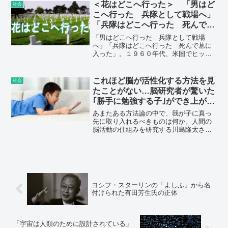
け込んでいるので清涼感が楽しめるそう
＜花はどこへ行った＞ 「男はど
社会
です。ちなみに東京都のランキングは36
こへ行った 兵隊として戦場へ」
位でした。
「兵隊はどこへ行った 死んで墓
に入った」
「男はどこへ行った 兵隊として戦場
へ」「兵隊はどこへ行った 死んで墓に
入った」。１９６０年代、米国でヒット
した「花はどこへ行った」はウクライナ
民謡に着想を得た。戦争の愚かさを嘆く
歌詞に、再び注目が集まる。
これほど脳が活性化する方法を見
社会
たことがない…脳研究者が驚いた
｢勝手に勉強する子｣ができ上がる
プロセス
あまたある方法論の中で、我が子に真っ
先に取り入れるべきものは何か。人間の
脳活動の仕組みを研究する川島隆太さん
は「幼少期は読み聞かせ、学童期以降は
音読をぜひ継続的に実践してほしい」と
いう――。
ヨシフ・スターリンの「よしふ」から名
付けられた有田芳生氏の正体
「宇宙は人類のために設計されている」