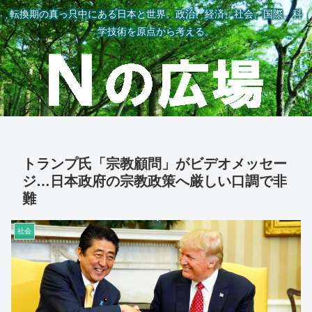
転換期の真っ只中にある日本と世界。政治、経済、社会、国際、科
学技術を原点から考える。
トランプ氏「宗教顧問」がビデオメッセー
ジ…日本政府の宗教政策へ厳しい口調で非
難
社会