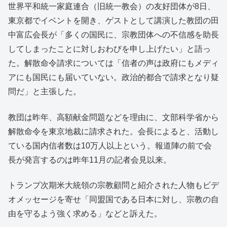
となるものです。日本は米国の偉大な同盟国であ
世界平和統一家庭連合（旧統一教会）の友好団体が8日、
り、我々は日本を非常に高く評価しています。し
かし現在、日本は国連の人権宣言の署名国として
東京都でイベントを開き、ゲストとして講演した教団の田
の、宗教の自由に関する公約を守っていないと考
える世界中の著名な指導者たちから、懸念の声が
中富広会長が「多くの国民に、宗教団体への不信感を助長
上がっています。 米国国務省の国際信仰の自由
室は、２０２２年と２３年の報告書の中で、日本
してしまったことに対しおわびを申し上げたい」と語っ
が世界の著名なリーダーであり偉大な自由民主主
義国であるにもかかわらず、現在宗教の自由を侵
た。解散命令請求については「信者の声は政府にもメディ
害しているという深刻な疑問を示しました。米国
国務省の特使を務めるラシャド・フセイン大使
アにも国民にも届いていない。政治的都合で請求となり疑
と、国際信仰の自由室は、この２０２２年および
２３年の報告書の日本に関する部分で、日本に対
問だ」と主張した。
する懸念を表明しました。 ２０２２年の報告書
は、パリを拠点とする国連ＮＧＯのＣＡＰ－ＬＣ
が一連の声明を国連人権委員会に提出したと述べ
教団は昨年、高額献金問題などを理由に、文部科学省から
ています。この報告書では、安倍元首相の暗殺以
降、日本統一教会が日本における不寛容、差別、
解散命令を東京地裁に請求された。会長によると、活動し
迫害のキャンペーンの犠牲者になっていると述べ
ています。同教会は、メディアによる否定的な注
ている国内信者数は10万人以上という。報道陣の前で会
目の結果、信者が攻撃、暴行、殺害予告を受けた
と述べました。 ２０２３年の報告書は、統一教
長が発言するのは昨年11月の記者会見以来。
会が刑法に違反していないにもかかわらず、日本
政府が教会の解散を請求したことは、これまでの
規範から逸脱していると述べています。 今年４
月３０日、国連は宗教の自由ならびに人権に関す
トランプ次期米大統領の宗教顧問と紹介された人物もビデ
る報告者を通じて国連勧告を発行し、日本が署名
している国連の人権宣言ならびに市民的および政
オメッセージを寄せ「同盟国である日本に対し、宗教の自
治的権利に関する国際規約の遵守に関する疑問を
呈しました。 国連の勧告によれば、日本政府の
由を守るよう強く求める」などと訴えた。
ガイドラインは、子供に教会に行くよう強く勧め
る親は児童虐待とみなされる可能性があると述べ