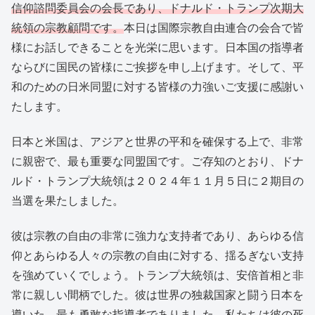
信仰諮問委員会の会長であり、ドナルド・トランプ次期大
統領の宗教顧問です。
本日は国際宗教自由連合の会合で皆
様にお話しできることを光栄に思います。日本国の指導者
ならびに国民の皆様にご挨拶を申し上げます。そして、平
和のための日米同盟に対する皆様の力強いご支援に感謝い
たします。
日本と米国は、アジアと世界の平和を確保する上で、非常
に親密で、最も重要な同盟国です。ご存知のとおり、ドナ
ルド・トランプ大統領は２０２４年１１月５日に２期目の
当選を果たしました。
彼は宗教の自由の非常に強力な支持者であり、あらゆる信
仰とあらゆる人々の宗教の自由に対する、揺るぎない支持
を強めていくでしょう。トランプ大統領は、安倍首相と非
常に親しい間柄でした。彼は世界の独裁国家と闘う日本を
導いた、最も勇敢な指導者でありました。私たちは彼の死