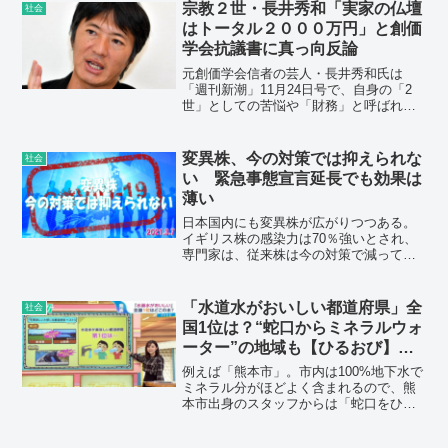
宗教２世・長井秀和「実家の仏壇
社会
はトータル２０００万円」と創価
学会抗議書に真っ向反論
元創価学会信者の芸人・長井秀和氏は
「週刊新潮」11月24日号で、自身の「2
世」としての苦悩や「財務」と呼ばれる
寄付の実態などについて告白した。する
と、直後に学会側が反応。代理人弁護士
から新潮社社長と長井氏に対し、抗議書
変異株、今の対策では抑えられな
社会
が届いたのだ。
い 緊急事態宣言延長でも効果は
薄い
日本国内にも変異株が広がりつつある。
イギリス株の感染力は70％強いとされ、
専門家は、従来株は今の対策で減ってい
くが変異株は抑えられないと危機感を抱
く。対策は、積極的疫学調査の強化だと
いう。感染経路と濃厚接触者の特定を徹
「水道水がおいしい都道府県」全
社会
底するなどして、現状で把握できていな
国1位は？“蛇口からミネラルウォ
い「見えにくいクラスター」をつぶすこ
ーター”の地域も【ひるおび】
とだ。
TBS NEWS DIG
例えば「熊本市」。市内は100%地下水で
ミネラル分がほどよく含まれるので、熊
本市出身のスタッフからは「蛇口をひね
ればミネラルウォーター」という声も。
「小樽市」などは、炭酸ガスが程よく溶