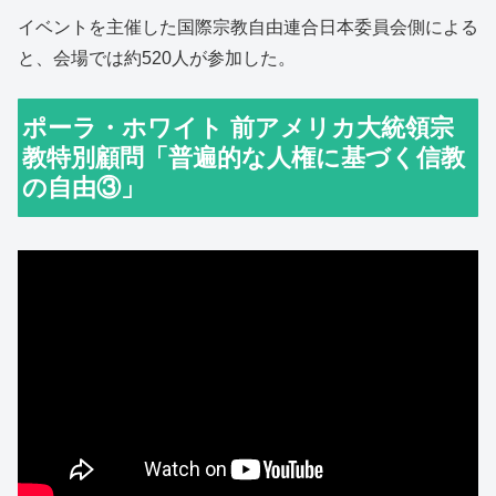
ています。国連の勧告は、これがエホバの証人の
信者に対する暴力や身体的攻撃、家庭連合や他の
イベントを主催した国際宗教自由連合日本委員会側による
宗教に対する迫害の直接的な原因となっていると
述べています。 宗教の自由に関する国連報告者
と、会場では約520人が参加した。
は、マイノリティ宗教に対する宗教の自由の侵害
の可能性を調査するために、日本を訪問したいと
日本政府に公式に要請しました。しかし、日本国
は彼女の要請を受け入れませんでした。 このこ
ポーラ・ホワイト 前アメリカ大統領宗
とは、日本における宗教の自由について世界中で
深刻な懸念を引き起こしています。私たち米国人
教特別顧問「普遍的な人権に基づく信教
は、メディア、政府、法務省の一部が情報を秘匿
し、国民に事実を知らせていないことを懸念して
の自由③」
います。岸田首相、外務大臣、裁判所に宛てて、
米国の現職下院議員、前職国家元首たち、元米国
国務官、元米国下院議長らから書簡が送られまし
た。元米国務長官は、これは重要な日米関係に対
して、そして日本の人権への取り組みに対する国
際的な評価に深刻な影響を及ぼす可能性があると
述べました。 世界中の宗教の自由に関する学者
や専門家は、宗教指導者や宗教の自由の専門家と
して、日本に対し、エホバの証人と統一教会・家
庭連合に対する権利侵害を止めるよう求めていま
す。 私たちは偉大な同盟国である日本に対し、
すべての人々の宗教の自由を守るよう強く求めま
す。神が日本を限りなく祝福し、全世界の自由の
ための日米同盟を祝福しますように。 祝福があ
りますように。 | 安藤慶太
８日、ICRFJapan（国際宗教自由連合）の「信教の自由を
守る大会」が都内で開催され、ドナルドトランプ次期大統
領の宗教顧問、ポーラ・ホワイト氏がビデオメッセージを
寄せ、日本政府の宗教政策への強い疑念を表明、厳しい口
調で日本政府を非難した。...