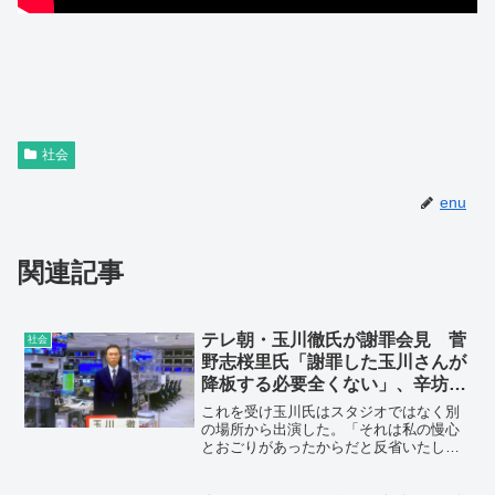
社会
enu
関連記事
テレ朝・玉川徹氏が謝罪会見 菅
社会
野志桜里氏「謝罪した玉川さんが
降板する必要全くない」、辛坊治
郎氏「玉川徹さんがテレビで発言
これを受け玉川氏はスタジオではなく別
する権利は命を懸けても守りま
の場所から出演した。「それは私の慢心
とおごりがあったからだと反省いたしま
す！」
した。申し訳ございませんでした」と
深々と4秒間、頭を下げ謝罪した。