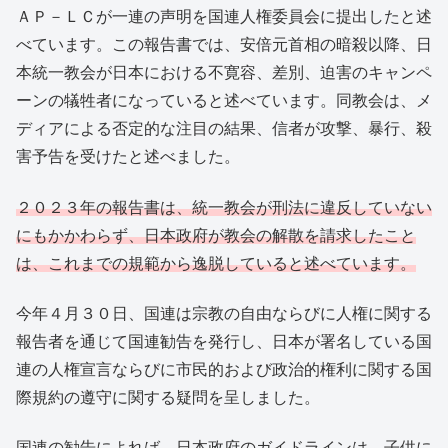
ＡＰ－ＬＣが一連の声明を国連人権委員会に提出したと述
べています。この報告書では、安倍元首相の暗殺以降、日
本統一教会が日本における不寛容、差別、迫害のキャンペ
ーンの犠牲者になっていると述べています。同教会は、メ
ディアによる否定的な注目の結果、信者が攻撃、暴行、殺
害予告を受けたと述べました。
２０２３年の報告書は、統一教会が刑法に違反していない
にもかかわらず、日本政府が教会の解散を請求したこと
は、これまでの規範から逸脱していると述べています。
今年４月３０日、国連は宗教の自由ならびに人権に関する
報告者を通じて国連勧告を発行し、日本が署名している国
連の人権宣言ならびに市民的および政治的権利に関する国
際規約の遵守に関する疑問を呈しました。
国連の勧告によれば、日本政府のガイドラインは、子供に