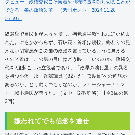
タビュー「政権交代こそ癒着や利権構造を断ち切ることが
できる一番の政治改革」（週刊ポスト 2024.11.28
06:59）
総選挙で自民党が大敗を喫し、与党過半数割れに追い込ま
れた。にもかかわらず、石破茂・首相は続投。終わりの見
えない閉塞感がこの国の政治を覆っているように見える。
その光景は、この男の目にはどう映っているのか。政権交
代を2度起こした立役者であり、「政界の壊し屋」の異名
を持つ小沢一郎・衆院議員（82）だ。“3度目”への道筋が
あるのか、どう動くつもりなのか、フリージャーナリス
ト・城本勝氏が問うた。（文中一部敬称略）【全3回の第
3回】
嫌われてでも信念を通せ