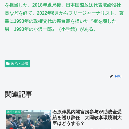
を担当した。2018年退局後、日本国際放送代表取締役社
長などを経て、2022年6月からフリージャーナリスト。著
書に1993年の政権交代の舞台裏を描いた『壁を壊した
男 1993年の小沢一郎』（小学館）がある。
政治・経済
enu
関連記事
石原伸晃内閣官房参与が助成金受
政治・経済
給を巡り辞任 大岡敏孝環境副大
臣はどうする？