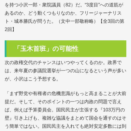
を持つ小沢一郎・衆院議員（82）だ。“3度目”への道筋が
あるのか、どう動くつもりなのか、フリージャーナリス
ト・城本勝氏が問うた。（文中一部敬称略）【全3回の第
2回】
「玉木首班」の可能性
次の政権交代のチャンスはいつやってくるのか。政界で
は、来年夏の参議院選挙が一つの山になるという声が多い
が、小沢はこう予想する。
「まず野党や有権者の危機意識がもっと高まることが大前
提だ。そして、そのポイントの一つは内政の問題で言え
ば、例えば予算委員会。国民民主が主張する『103万円の
壁』引き上げも、複雑な協議をまとめて国会を通すのはそ
う簡単ではない。国民民主を入れても絶対安定多数には到