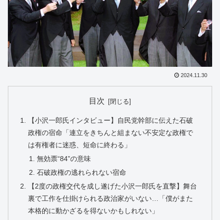
2024.11.30
目次
【小沢一郎氏インタビュー】自民党幹部に伝えた石破
政権の宿命「連立をきちんと組まない不安定な政権で
は有権者に迷惑、短命に終わる」
無効票“84”の意味
石破政権の逃れられない宿命
【2度の政権交代を成し遂げた小沢一郎氏を直撃】舞台
裏で工作を仕掛けられる政治家がいない…「僕がまた
本格的に動かざるを得ないかもしれない」