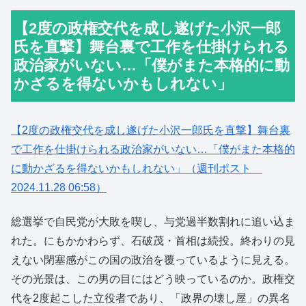
【2度の政権交代を成し遂げた小沢一郎
氏を直撃】舞台裏で工作を仕掛けられる
政治家がいない…「僕がまた本格的に動
かざるを得ないかもしれない」
【2度の政権交代を成し遂げた小沢一郎氏を直撃】舞台裏
で工作を仕掛けられる政治家がいない…「僕がまた本格的
に動かざるを得ないかもしれない」（週刊ポスト
2024.11.28 06:58）
総選挙で自民党が大敗を喫し、与党過半数割れに追い込ま
れた。にもかかわらず、石破茂・首相は続投。終わりの見
えない閉塞感がこの国の政治を覆っているように見える。
その光景は、この男の目にはどう映っているのか。政権交
代を2度起こした立役者であり、「政界の壊し屋」の異名