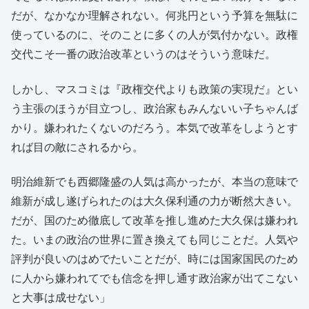
だが、なかなか理解されない。何兆円という予算を無駄に
使っているのに、そのことに多くの人が気付かない。政権
交代こそ一番の政治改革というのはそういう意味だ。
しかし、マスコミは『政権交代よりも政策の実現だ』とい
う主張のほうが目立つし、政治家もみんないい子ちゃんば
かり。嫌われたくないのだろう。本気で改革をしようとす
れば目の敵にされるから。
明治維新でも西郷隆盛の人気は高かったが、本当の意味で
維新が成し遂げられたのは大久保利通の力が断然大きい。
だが、国のため徹底して改革を推し進めた大久保は嫌われ
た。いまの政治の世界に置き換えても同じことだ。人気や
評判が良いのはめでたいことだが、時には国家国民のため
に人から嫌われてでも信念を押し通す政治家が出てこない
と大事は成せない」