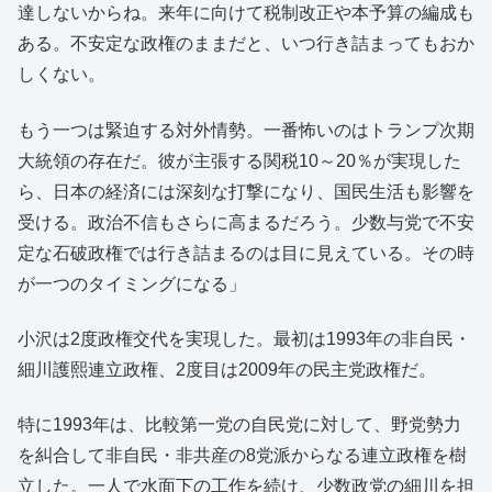
達しないからね。来年に向けて税制改正や本予算の編成も
ある。不安定な政権のままだと、いつ行き詰まってもおか
しくない。
もう一つは緊迫する対外情勢。一番怖いのはトランプ次期
大統領の存在だ。彼が主張する関税10～20％が実現した
ら、日本の経済には深刻な打撃になり、国民生活も影響を
受ける。政治不信もさらに高まるだろう。少数与党で不安
定な石破政権では行き詰まるのは目に見えている。その時
が一つのタイミングになる」
小沢は2度政権交代を実現した。最初は1993年の非自民・
細川護熙連立政権、2度目は2009年の民主党政権だ。
特に1993年は、比較第一党の自民党に対して、野党勢力
を糾合して非自民・非共産の8党派からなる連立政権を樹
立した。一人で水面下の工作を続け、少数政党の細川を担