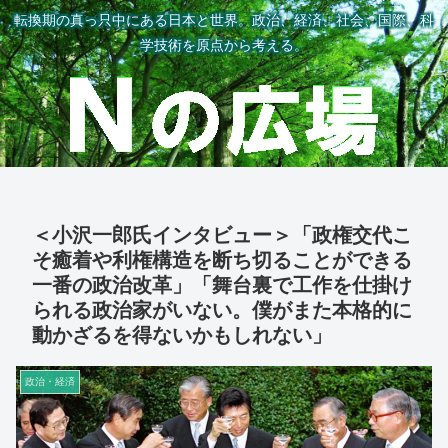
転換期の真っ只中にある日本と世界。政治、経済、社会、国際、科
学技術を原点から考える。
＜小沢一郎氏インタビュー＞「政権交代こ
そ癒着や利権構造を断ち切ることができる
一番の政治改革」「舞台裏で工作を仕掛け
られる政治家がいない。僕がまた本格的に
動かざるを得ないかもしれない」
政治・経済