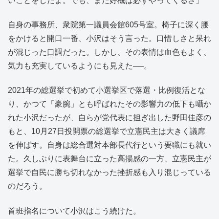
いことをしたよ。でも、また好機は必ずやってくるさ」
自身の事務所、衆院第一議員会館605号室。椅子に深く腰
をかけると開口一番、小沢はそう言った。口惜しさと呆れ
が混じった口調だった。しかし、その表情は血色もよく、
気力も充実しているようにも見えた──。
2021年の総選挙で初めて小選挙区で落選・比例復活とな
り、かつて「豪腕」とも呼ばれたその影響力の低下も囁か
れた小沢だったが、自らが党代表に担ぎ出した野田佳彦の
もと、10月27日投開票の総選挙で立憲民主は大きく議席
を伸ばす。自身は総合選対本部長代行という要職にも就い
た。久しぶりに表舞台に立った高揚感の一方、立憲民主が
選挙で自民に勝ち切れなかった挫折感も入り混じっている
のだろう。
首班指名について小沢はこう続けた。