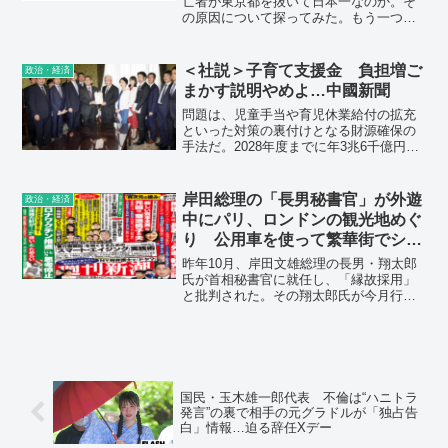
亡者が東京都を抜いて日本一なのか。そ
の原因について探ってみた。もう一つ、2
月2日の総理の記者会見。プロンプターの
使用で菅総理の好感度が上がったとか。
そのようなことで国のトップを判断して
＜社説＞子育て支援金 負担増ご
政治・経済
はいけない。
まかす説明やめよ…中國新聞
問題は、児童手当や育児休業給付の拡充
といった対策の裏付けとなる財源確保の
手法だ。2028年度までに年3兆6千億円の
確保を掲げ、このうち1兆円を「子ども・
子育て支援金」の創設で賄うとした。個
人や企業が支払う医療保険料に上乗せ
岸田総理の「長男秘書官」が外遊
政治・経済
し、徴収する仕組みである。
中にパリ、ロンドンの観光地めぐ
り 公用車を使って繁華街でショ
ッピングも
昨年10月、岸田文雄総理の長男・翔太郎
氏が首相秘書官に就任し、「縁故採用」
と批判された。その翔太郎氏が今月行わ
れた総理の欧米5カ国訪問の際、公用車で
パリやロンドンを観光していたことが発
覚。さらに、カナダ首相に記念撮影を申
し込み、周囲のひんしゅくを買う一幕も
あったのだという――。
国民・玉木雄一郎代表 不倫は“ハニトラ
発言”の裏で相手の元グラドルが「独占告
白」情報…迫る辞任Xデー