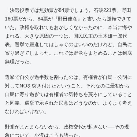
「決選投票では無効票が84票でしょう。石破221票、野田
160票だから、84票が『野田佳彦』と書いたら逆転できて
いた。政権を取れてもおかしくなかったのに、本当に悔や
まれる。大きな原因の一つは、国民民主の玉木雄一郎代
表。選挙で躍進してはしゃぐのはいいのだけれど、自民に
寄り過ぎてしまった。これでは野党をまとめることは到底
無理だった。
選挙で自公が過半数を割ったのは、有権者が自民・公明に
対してNOを突き付けたということ。それなのに最初から
自民に寄り過ぎては有権者の気持ちを蔑ろにしていること
と同義。選挙で示された民意はどうなのか、よくよく考え
なければいけない」
野党がまとまらないから、政権交代が起きない──その現
象について、小沢はこうも語った。