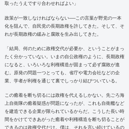
取ったうえですり合わせればよい」
政策が一致しなければならない──この言葉が野党の一本
化を阻んで、自民党の長期政権を許してきた。そして、そ
れが長期政権の緩みと腐敗を生み出してきた。
「結局、何のために政権交代が必要か、ということがまっ
たく分かっていない。いまの自公政権のように、長期政権
になると、いろいろな利権構造が固まって必ず腐敗が進
む。原発の問題一つとっても、省庁や電力会社などの企
業、学者が利権を通じて裏でしっかり結びついている。
この癒着を断ち切るには政権を代えるしかない。先ごろ海
上自衛隊の癒着疑惑が問題になったが、これも自衛艦など
を建造できる企業が限られているからだ。こうした長い時
間をかけてできあがった癒着や利権構造を断ち切ることが
できるのは政権交代だけ。僕は、それを言い続けているの