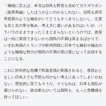
「極端に言えば、本当は自民も野党も含めてガラガラポン
（政界再編）したほうがよいのかもしれない。自民も高市
早苗君のような極右がいてどうもすっきりしないし、立憲
も右と左の寄せ集め。考え方に違いがあるのはいいが、バ
ラバラのままでまったくまとまらないというのでは、政策
は一向に実現できないから国民の不満は高まるばかりで、
いずれ米国のトランプや欧州同様に日本でも極右や極左の
ような極端な勢力が国民の不満の受け皿になって台頭する
ことになる。
これに対外的な危機で民族意識が刺激されると、普段おと
なしい日本人でも予想も付かない考えに走ってしまいかね
ない。歴史的に見てもそうだ。そうなれば、日本も混乱が
避けられない。政治家もひいては国民も、もっと危機感を
持ってほしい」