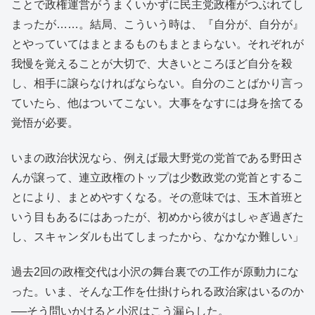
ことで政権運営がうまくいかずに民主党政権がつぶれてし
まったが……。結局、こういう時は、『自分が、自分が』
とやっていてはまとまるものもまとまらない。それぞれが
我慢を覚えることが大切で、大きいところほど自分を殺
し、相手に譲らなければならない。自分のことばかり言っ
ていたら、他はついてこない。大事をなすには身を捨てる
覚悟が必要。
いまの政治状況なら、例えば最大野党の党首である野田さ
んが譲って、連立政権のトップは少数政党の党首とするこ
とにより、まとめやすくなる。その意味では、玉木首班と
いう目もあるにはあったが、初めから彼がはしゃぎ過ぎた
し、スキャンダルも出てしまったから、なかなか難しい」
過去2回の政権交代は小沢の舞台裏での工作が原動力にな
った。いま、そんな工作を仕掛けられる政治家はいるのか
──そう問いかけると小沢はこう漏らした。