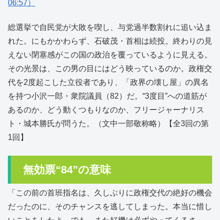
06:57）
総選挙で自民党が大敗を喫し、与党過半数割れに追い込ま
れた。にもかかわらず、石破茂・首相は続投。終わりの見
えない閉塞感がこの国の政治を覆っているように見える。
その光景は、この男の目にはどう映っているのか。政権交
代を2度起こした立役者であり、「政界の壊し屋」の異名
を持つ小沢一郎・衆院議員（82）だ。“3度目”への道筋が
あるのか、どう動くつもりなのか、フリージャーナリス
ト・城本勝氏が問うた。（文中一部敬称略）【全3回の第
1回】
無効票“84”の意味
「この前の首班指名は、久しぶりに政権交代の絶好の機会
だったのに、そのチャンスを逃してしまった。本当に惜し