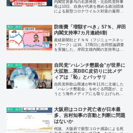
内閣官房参与の石原伸晃・元自民党幹事
長は10日、自身が代表を務める政治団体
による新型コロナウイルス対策の雇用助
成金受給を巡って混乱を招いたとして、
岸田文雄首相に参与の辞意を伝え、了承
された。政治資金に詳しい神戸学院大の
防衛費「増額すべき」57％、岸田
政治・経済
上脇博之教授は「そもそも政党支部など
内閣支持率7カ月連続6割
の政治団体に売上高という概念はなく、
多くの人は受給対象とは思っていない。
産経新聞社とＦＮＮ（フジニュースネッ
政党は政党交付金も受け取っており、政
トワーク）は16、17両日に合同世論調査
党支部が簡単に雇調金をもらえる状況は
を実施した。岸田文雄内閣の支持率は
おかしい。対象から除くべきだ」と指摘
65.9％。前回調査（3月19、20両日）比
した。
0.1ポイント増と横ばいで、昨年10月の政
権発足以降7カ月連続で6割台を維持し
自民党“ハレンチ懇親会”が世界に
政治・経済
た。不支持率は前回比1.2ポイント減の
大拡散…英BBC皮切りに比メデ
26.7％だった。日本の防衛費について
ィアは「恥」とバッサリ
「大幅」と「ある程度」を合わせて
57.0％が「増やすべきだ」と答えた。ロ
自民党和歌山県連が昨年11月に主催した
シアによるウクライナ侵攻を受けて、国
「ハレンチ懇親会」をめぐる問題が、と
防への関心が高まっていることが背景に
うとう海外メディアにも取り上げられ
あるようだ。
た。英BBCが15日、〈流出した証拠によ
れば、水着姿の女性が参加者の膝の上に
座っていた〉。さらに、ダンサーに口移
大阪府はコロナ死亡者が日本最
政治・経済
しでチップを渡していたと説明。
多、吉村知事の言動と判断に問題
はないか
何故、大阪府で新型コロナ感染による死