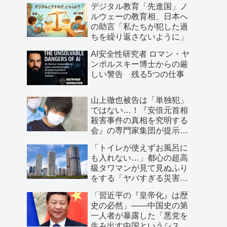
デジタル教育「先進国」ノ
ルウェーの教育相、日本へ
の助言「私たちが犯した過
ちを繰り返さないように」
AI安全性研究者 ロマン・ヤ
ンポルスキー博士からの厳
しい警告 残る5つの仕事
山上徹也被告は「単独犯」
ではない…！『安倍元首相
殺害事件の真相を究明する
会』の専門家集団が提示し
た「３つの根拠」
「トイレが使えずお風呂に
も入れない…」都心の超高
級タワマンが見て見ぬふり
をする「ヤバすぎる災害リ
スク」
「習近平の『皇帝化』は歴
史の必然」――中国史の第
一人者が暴露した「悪党を
生み出す中国というシステ