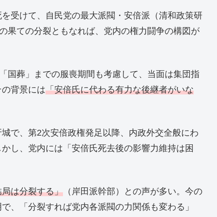
死を受けて、自民党の最大派閥・安倍派（清和政策研
いの果ての分裂ともなれば、党内の権力闘争の構図が
の「国葬」までの服喪期間も考慮して、当面は集団指
その背景には
「安倍氏に代わる有力な後継者がいな
牙城で、第2次安倍政権発足以降、内政外交全般にわ
しかし、党内には「安倍氏死去後の影響力維持は困
結局は分裂する」
（岸田派幹部）との声が多い。今の
明で、「分裂すれば党内各派閥の力関係も変わる」