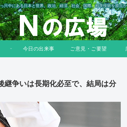
っ只中にある日本と世界。政治、経済、社会、国際、科学技術を原点か
今日の出来事
ご意見・ご要望
後継争いは長期化必至で、結局は分