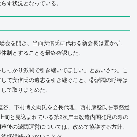
凝らす状況となっている。
の総会を開き、当面安倍氏に代わる新会長は置かず、
導体制とすることを最終確認した。
をしっかり派閥で引き継いでほしい」とあいさつ。こ
束して安倍氏の遺志を引き継ぐこと、②派閥の呼称は
として取りまとめた。
の塩谷、下村博文両氏を会長代理、西村康稔氏を事務総
上旬と見込まれている第2次岸田改造内閣発足の際の
国葬後の派閥運営については、改めて協議する方針。
る後継候補がいないことだ。