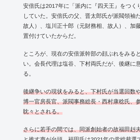
安倍氏は2017年に「派内に『四天王』をつ
していた。安倍氏の父、晋太郎氏が派閥領袖
故人）、塩川正十郎（元財務相、故人）、加
置付けていたからだ。
ところが、現在の安倍派幹部の顔ぶれをみる
い。会長代理は塩谷、下村両氏だが、後継に
る。
後継争いの現状をみると、下村氏が当選回数
博一官房長官、派閥事務総長・西村康稔氏、
眈々とされる。
さらに若手の間では、同派創始者の故福田赳
と推す声が台頭。
福田氏は2021年の党総裁