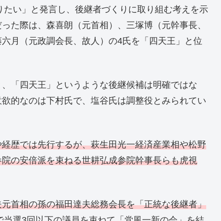
くりたい」と発言し、後継者づくりに取り組む考えを示
だった際は、森喜朗（元首相）、三塚博（元幹事長、
藤六月（元政調会長、故人）の4氏を「四天王」と位
と、「四天王」というような後継候補は明確ではな
意欲的なのは下村氏で、塩谷氏は調整役とみられてい
や経歴では先行するが、萩生田光一経済産業相や松野
参院の安倍派を束ねる世耕弘成参院幹事長らも虎視
夫元首相の孫の福田達夫総務会長を「正統な後継者」
選で当選3回以下の議員を束ねて「党風一新の会」を結