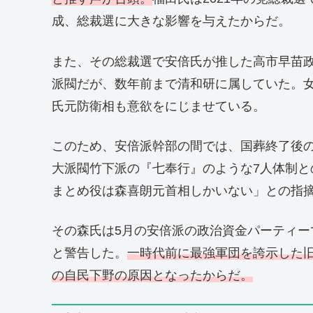
成、総裁選に大きな影響を与えたからだ。
また、その総裁選で安倍氏が推した高市早苗
派閥だが、数年前まで清和研に属していた。
氏元防衛相も意欲をにじませている。
このため、安倍派幹部の間では、国葬終了後
大派閥竹下派の『七奉行』のような7人体制
まとめ役は森喜朗元首相しかいない」との指
その森氏は5月の安倍派の政治資金パーティー
と警告した。
一時代前に最強軍団を誇示した旧
の自民下野の原因となったからだ。