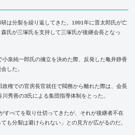
研は分裂を繰り返してきた。1991年に晋太郎氏が亡
、森氏が三塚氏を支持して三塚氏が後継会長となっ
導で小泉純一郎氏の擁立を決めた際、反発した亀井静香
脱会した。
福田政権での官房長官就任で閥務から離れた際は、会長
、谷川秀善の3氏による集団指導体制をとった。
氏がすべてを取り仕切ってきたが、それが後継者不在
っても分裂は避けられない」との見方が広がるのだ。