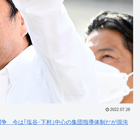
2022.07.28
闘争 今は｢塩谷･下村｣中心の集団指導体制だが混沌