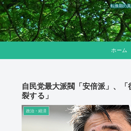
転換期の真
ホーム
自民党最大派閥「安倍派」、「
裂する」
政治・経済