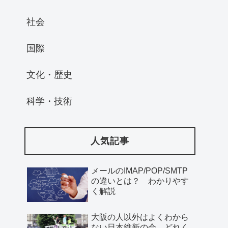
社会
国際
文化・歴史
科学・技術
人気記事
メールのIMAP/POP/SMTP
の違いとは？ わかりやす
く解説
大阪の人以外はよくわから
ない日本維新の会、どれく