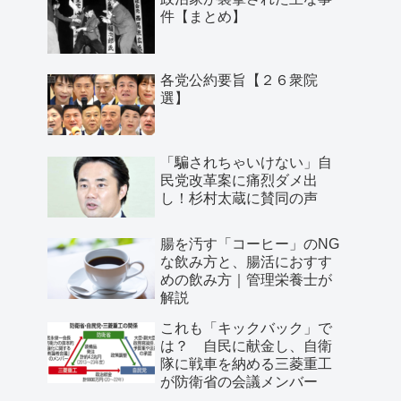
件【まとめ】
各党公約要旨【２６衆院
選】
「騙されちゃいけない」自
民党改革案に痛烈ダメ出
し！杉村太蔵に賛同の声
腸を汚す「コーヒー」のNG
な飲み方と、腸活におすす
めの飲み方｜管理栄養士が
解説
これも「キックバック」で
は？ 自民に献金し、自衛
隊に戦車を納める三菱重工
が防衛省の会議メンバー