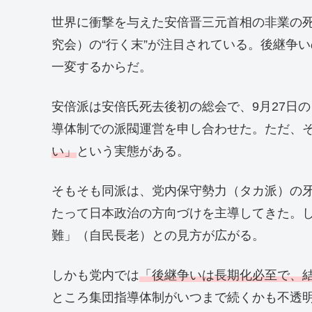
世界に衝撃を与えた安倍晋三元首相の非業の
究会）の“行く末”が注目されている。後継争
一変するからだ。
安倍派は安倍氏死去後初の総会で、9月27日
導体制での派閥運営を申し合わせた。ただ、
い」
という実態がある。
そもそも同派は、党内保守勢力（タカ派）の
たって日本政治の方向づけを主導してきた。
難」（自民長老）との見方が広がる。
しかも党内では
「後継争いは長期化必至で、
ところ集団指導体制がいつまで続くかも不透