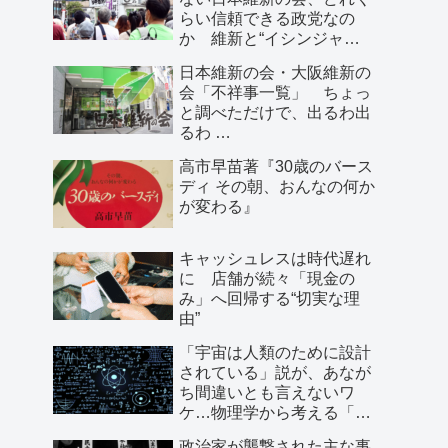
らい信頼できる政党なの
か 維新と“イシンジャ
ー”に批判的な大阪の人が語
日本維新の会・大阪維新の
る、大阪で起きていること
会「不祥事一覧」 ちょっ
と調べただけで、出るわ出
るわ …
高市早苗著『30歳のバース
ディ その朝、おんなの何か
が変わる』
キャッシュレスは時代遅れ
に 店舗が続々「現金の
み」へ回帰する“切実な理
由”
「宇宙は人類のために設計
されている」説が、あなが
ち間違いとも言えないワ
ケ…物理学から考える「こ
の世界の存在理由」
政治家が襲撃された主な事