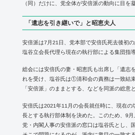
（同）だけに、党全体が安倍派の動向に目を
「遺志を引き継いで」と昭恵夫人
安倍派は7月21日、党本部で安倍氏死去後初
塩谷立会長代理ら現在の執行部による集団指
総会には安倍氏の妻・昭恵氏も出席し「遺志
れを受け、塩谷氏は①清和会の責務は一致結
「安倍派」のままとする、などを同派の総意
安倍氏は2021年11月の会長就任時に、現在
長とする執行部体制を決めた。このため、9月
党・内閣人事の安倍派の窓口は塩谷氏とし、
そこで問題になるのが、派内に衆目の一致す