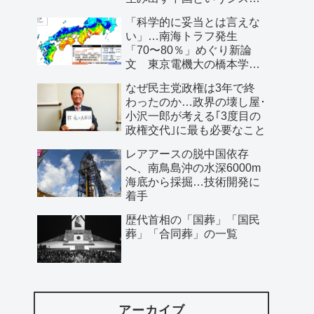
ム」
「科学的に妥当とは言えな
い」…南海トラフ発生
「70〜80％」めぐり新論
文 東京電機大の橋本学特
任教授ら
なぜ民主党政権は3年で終
わったのか…政界の壊し屋･
小沢一郎が考える｢3度目の
政権交代｣に最も必要なこと
レアアースの脱中国依存
へ、南鳥島沖の水深6000m
海底から採掘…技術開発に
着手
歴代首相の「国葬」「国民
葬」「合同葬」の一覧
アーカイブ