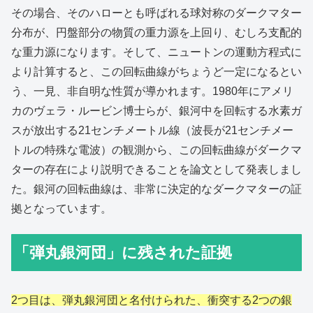
その場合、そのハローとも呼ばれる球対称のダークマター
分布が、円盤部分の物質の重力源を上回り、むしろ支配的
な重力源になります。そして、ニュートンの運動方程式に
より計算すると、この回転曲線がちょうど一定になるとい
う、一見、非自明な性質が導かれます。1980年にアメリ
カのヴェラ・ルービン博士らが、銀河中を回転する水素ガ
スが放出する21センチメートル線（波長が21センチメー
トルの特殊な電波）の観測から、この回転曲線がダークマ
ターの存在により説明できることを論文として発表しまし
た。銀河の回転曲線は、非常に決定的なダークマターの証
拠となっています。
「弾丸銀河団」に残された証拠
2つ目は、弾丸銀河団と名付けられた、衝突する2つの銀