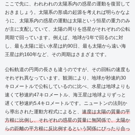
ここで先に、われわれの太陽系内の惑星の運動を復習して
おきましょう。太陽系の形成の起源を考えれば明らかなよ
うに、太陽系内の惑星の運動は太陽という恒星の重力のみ
が主に支配していて、太陽の周りを惑星がそれぞれの公転
周期で回っています。例えば、地球が1年で回るのに対
し、最も太陽に近い水星は約90日、最も太陽から遠い海
王星は約160年など、その周期はさまざまです。
公転軌道の円周の長さも違うのですが、その回転の速度も
それぞれ異なっています。観測により、地球が秒速約30
キロメートルで公転しているのに比べ、水星は地球よりも
速くて秒速約47キロメートル、海王星は地球よりずっと
遅くて秒速約5.4キロメートルです。ニュートンの法則か
ら導出された運動方程式によると、
速度は太陽の質量の平
方根に比例し、それぞれの惑星の質量に無関係で、太陽か
らの距離の平方根に反比例するという関係にぴったり合っ