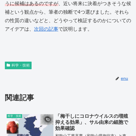
うに候補はあるのですが
、近い将来に決着がつきそうな候
補という観点から、筆者の独断で4つ選びました。それら
の性質の違いなどと、どうやって検証するのかについての
アイデアは、
次回の記事
で説明します。
科学・技術
enu
関連記事
「梅干しにコロナウイルスの増殖
科学・技術
抑える効果」、サル由来の細胞で
効果確認
和歌山工業高専（和歌山県御坊市）と東