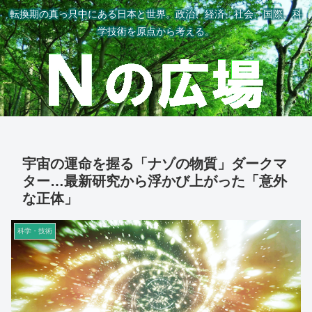
転換期の真っ只中にある日本と世界。政治、経済、社会、国際、科
学技術を原点から考える。
宇宙の運命を握る「ナゾの物質」ダークマ
ター…最新研究から浮かび上がった「意外
な正体」
科学・技術