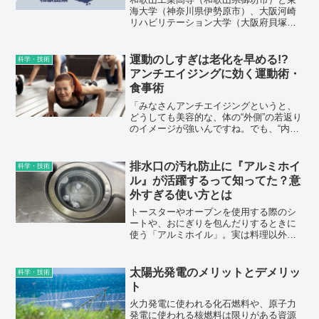
海大学（神奈川県伊勢原市）、大阪河崎
リハビリテーション大学（大阪府貝塚
市）の研究者らのグループは6月1日、和
歌山県みなべ町役場で記者会見を開き、
「梅干しには新型コロナウイルスの増殖
運動のしすぎは老化を早める!?
科学・技術
を抑える効果がある」とする研究成果を
アンチエイジングに効く運動術・
発表した。
食事術
「みなさんアンチエイジングというと、
どうしても美容的な、体の“外側”の若返り
のイメージが強いんですね。でも、“内
側”を美しくすることも大事な役目です。
食事と運動が大きく関わっています」
排水口の汚れ防止に『アルミホイ
科学・技術
ル』が活躍するって知ってた？意
外すぎる使い方とは
トースターやオーブンを使用する際のシ
ートや、おにぎりを包んだりするときに
使う「アルミホイル」。実は料理以外
に、排水口掃除でも一役買ってくれるこ
とをご存知だろうか？ 今回はアルミホ
イルの意外な使い方や、排水口をキレイ
太陽光発電のメリットとデメリッ
科学・技術
にするメリットや掃除方法を紹介する。
ト
火力発電に使われる化石燃料や、原子力
発電に使われる核燃料は限りがある資源