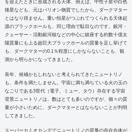
を迎えたときに形成される天体、例えば、中性子星や白色
矮星なども、元はバリオン物質でしたから、ダークマター
とはなり得ません。重い恒星がつぶれてつくられる天体起
源のブラックホールも、同じ理由で駄目なのです。銀河・
クェーサー・活動銀河核などの中心に鎮座する約数十億太
陽質量にも上る超巨大ブラックホールの質量を足し挙げて
も、ダークマターの0.1％程度にしかならないことも、観
測から明らかになってきました。
長年、候補かもしれないと考えられてきたニュートリノ
も、条件を満たしません。宇宙に満ち満ちている火の玉の
なごりである3世代（電子、ミュー、タウ）存在する宇宙
背景ニュートリノは、数はとても多いのですが、個々の質
量が小さいために、ダークマターとはならないことが判明
してきました。
スーパーカミオカンデでニュートリノの質量の存在自体が