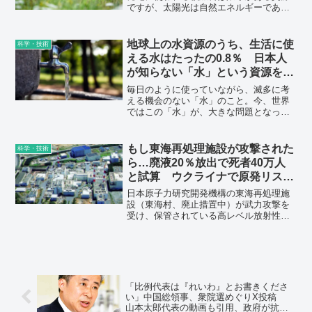
ですが、太陽光は自然エネルギーである
ため枯渇する心配がありません。そのた
め、持続可能な発電方式の1つとして、将
来的に主要電源となることが期待されて
地球上の水資源のうち、生活に使
科学・技術
います。
える水はたったの0.8％ 日本人
が知らない「水」という資源をめ
ぐる現状と未来
毎日のように使っていながら、滅多に考
える機会のない「水」のこと。今、世界
ではこの「水」が、大きな問題となって
います。国連ニューヨーク本部 経済社会
局 環境審議官を経て、現在はグローバル
ウォータ・ジャパンの代表を務める吉村
もし東海再処理施設が攻撃された
科学・技術
和就さんに、今知っておくべき「水資源
ら…廃液20％放出で死者40万人
の現状と課題」について教えていただき
と試算 ウクライナで原発リスク
ました。
が現実に
日本原子力研究開発機構の東海再処理施
設（東海村、廃止措置中）が武力攻撃を
受け、保管されている高レベル放射性廃
液の一部が外部に放出された場合、首都
圏を中心に最悪で40万人の死者が出ると
試算したリポートを、環境経済研究所所
長の上岡直見・法政大非常勤講師が公表
した。本県を含む広い範囲が立ち入り禁
止や強制移住の対象になる恐れも指摘
「比例代表は『れいわ』とお書きくださ
し、原子力施設が潜在的に抱える安全保
い」中国総領事、衆院選めぐりX投稿
障上のリスクに警鐘を鳴らしている。
山本太郎代表の動画も引用、政府が抗議