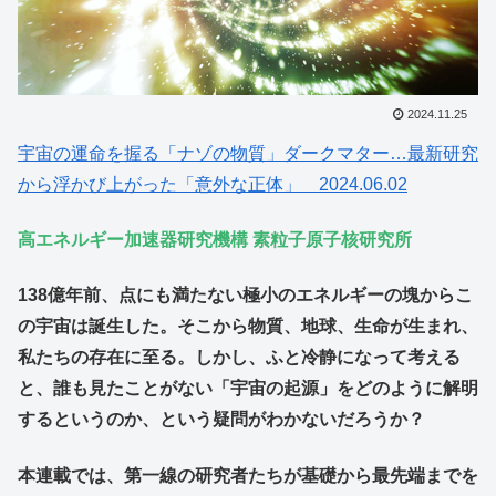
2024.11.25
宇宙の運命を握る「ナゾの物質」ダークマター…最新研究
から浮かび上がった「意外な正体」 2024.06.02
高エネルギー加速器研究機構 素粒子原子核研究所
138億年前、点にも満たない極小のエネルギーの塊からこ
の宇宙は誕生した。そこから物質、地球、生命が生まれ、
私たちの存在に至る。しかし、ふと冷静になって考える
と、誰も見たことがない「宇宙の起源」をどのように解明
するというのか、という疑問がわかないだろうか？
本連載では、第一線の研究者たちが基礎から最先端までを