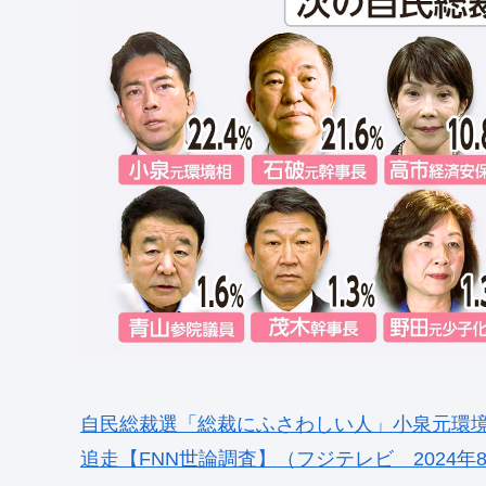
自民総裁選「総裁にふさわしい人」小泉元環境相
追走【FNN世論調査】（フジテレビ 2024年8月