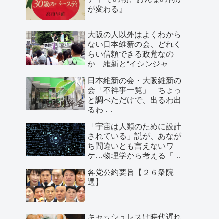
が変わる』
大阪の人以外はよくわから
ない日本維新の会、どれく
らい信頼できる政党なの
か 維新と“イシンジャ
ー”に批判的な大阪の人が語
日本維新の会・大阪維新の
る、大阪で起きていること
会「不祥事一覧」 ちょっ
と調べただけで、出るわ出
るわ …
「宇宙は人類のために設計
されている」説が、あなが
ち間違いとも言えないワ
ケ…物理学から考える「こ
の世界の存在理由」
各党公約要旨【２６衆院
選】
キャッシュレスは時代遅れ