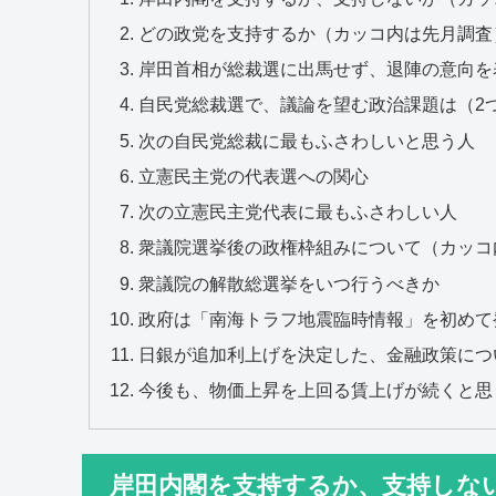
どの政党を支持するか（カッコ内は先月調査
岸田首相が総裁選に出馬せず、退陣の意向を
自民党総裁選で、議論を望む政治課題は（2
次の自民党総裁に最もふさわしいと思う人
立憲民主党の代表選への関心
次の立憲民主党代表に最もふさわしい人
衆議院選挙後の政権枠組みについて（カッコ
衆議院の解散総選挙をいつ行うべきか
政府は「南海トラフ地震臨時情報」を初めて
日銀が追加利上げを決定した、金融政策につ
今後も、物価上昇を上回る賃上げが続くと思
岸田内閣を支持するか、支持しな