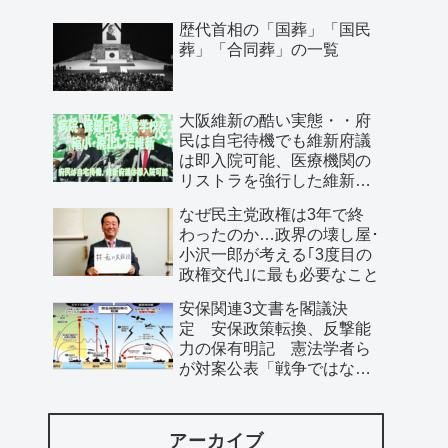
歴代首相の「国葬」「国民
葬」「合同葬」の一覧
大阪維新の酷い実態・・府
民は自宅待機でも維新府議
は即入院可能、医療機関の
リストラを強行した維新、
公費で維新首長の飲み会を
なぜ民主党政権は3年で終
開催…
わったのか…政界の壊し屋･
小沢一郎が考える｢3度目の
政権交代｣に最も必要なこと
安保関連3文書を閣議決
定 安保政策転換、反撃能
力の保有明記 憲法学者ら
が対案公表「戦争ではなく
平和の準備を」
アーカイブ