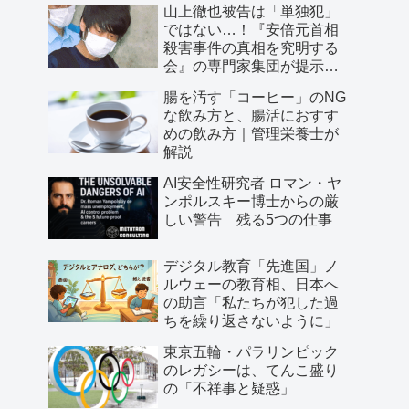
山上徹也被告は「単独犯」
ではない…！『安倍元首相
殺害事件の真相を究明する
会』の専門家集団が提示し
た「３つの根拠」
腸を汚す「コーヒー」のNG
な飲み方と、腸活におすす
めの飲み方｜管理栄養士が
解説
AI安全性研究者 ロマン・ヤ
ンポルスキー博士からの厳
しい警告 残る5つの仕事
デジタル教育「先進国」ノ
ルウェーの教育相、日本へ
の助言「私たちが犯した過
ちを繰り返さないように」
東京五輪・パラリンピック
のレガシーは、てんこ盛り
の「不祥事と疑惑」