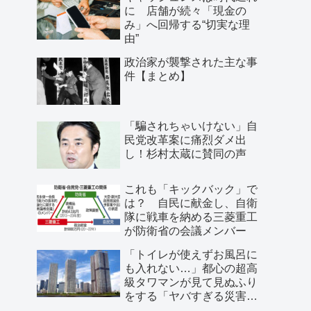
に 店舗が続々「現金の
み」へ回帰する“切実な理
由”
政治家が襲撃された主な事
件【まとめ】
「騙されちゃいけない」自
民党改革案に痛烈ダメ出
し！杉村太蔵に賛同の声
これも「キックバック」で
は？ 自民に献金し、自衛
隊に戦車を納める三菱重工
が防衛省の会議メンバー
「トイレが使えずお風呂に
も入れない…」都心の超高
級タワマンが見て見ぬふり
をする「ヤバすぎる災害リ
スク」