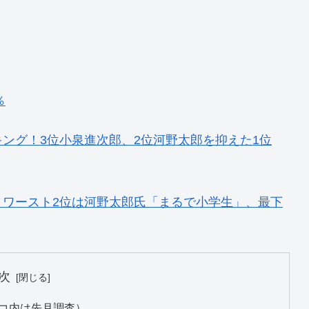
％
ング！3位小泉進次郎、2位河野太郎を抑えた1位
 ワースト2位は河野太郎氏「まるで小学生」、最下
次
コ内は先月調査）