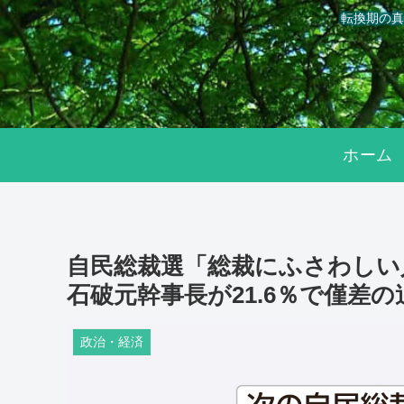
転換期の真
ホーム
自民総裁選「総裁にふさわしい人
石破元幹事長が21.6％で僅差の
政治・経済