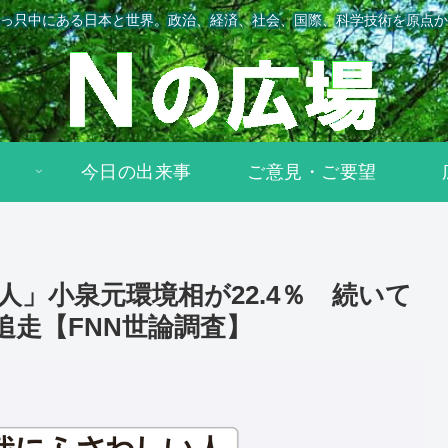
っ只中にある日本と世界。政治、経済、社会、国際、科学技術を原点か
今日の出来事
ご意見・ご要望
」小泉元環境相が22.4％ 続いて
追走【FNN世論調査】