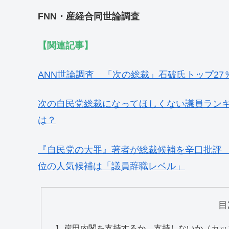
FNN・産経合同世論調査
【関連記事】
ANN世論調査 「次の総裁」石破氏トップ27
次の自民党総裁になってほしくない議員ランキ
は？
『自民党の大罪』著者が総裁候補を辛口批評
位の人気候補は「議員辞職レベル」
目
岸田内閣を支持するか、支持しないか（カッ