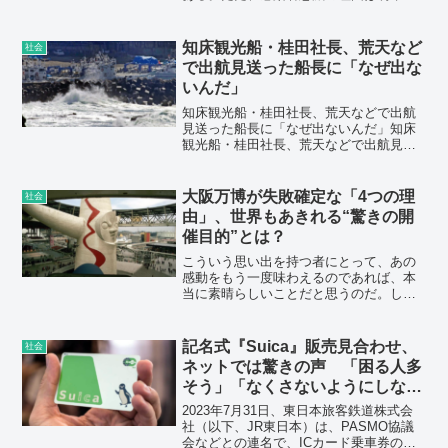
分かっていない。専門家は5つの仮説を挙
げるが、決め手に欠ける。リバウンドを
防ぐには、感染過程とウイルスの特性の
知床観光船・桂田社長、荒天など
社会
解明が不可欠だ。「第6波に備えるには、
で出航見送った船長に「なぜ出な
なぜ感染が急拡大し、急激に落ちたかの
いんだ」
分析が非常に重要だ」。新型コロナ対策
分科会の尾身茂会長は9月28日の記者会見
知床観光船・桂田社長、荒天などで出航
でそう述べ、仮説として急減理由に5つの
見送った船長に「なぜ出ないんだ」知床
要因を挙げた。
観光船・桂田社長、荒天などで出航見送
った船長に「なぜ出ないんだ」（サンス
ポ 2022/04/29 05:00）北海道・知床半島
沖で乗客乗員26人が乗った観光船「ＫＡ
大阪万博が失敗確定な「4つの理
社会
ＺＵ...
由」、世界もあきれる“驚きの開
催目的”とは？
こういう思い出を持つ者にとって、あの
感動をもう一度味わえるのであれば、本
当に素晴らしいことだと思うのだ。しか
しながら、直近の情報では、かなり雲行
きが怪しい。大阪がいくら「笛吹けど、
誰も踊らない」状況にあるようだ。
記名式『Suica』販売見合わせ、
社会
ネットでは驚きの声 「困る人多
そう」「なくさないようにしない
と」
2023年7月31日、東日本旅客鉄道株式会
社（以下、JR東日本）は、PASMO協議
会などとの連名で、ICカード乗車券の