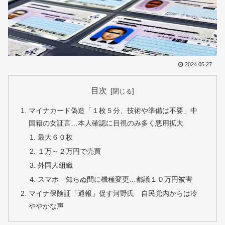
2024.05.27
目次
マイナカード偽造「１枚５分、技術や準備は不要」中
国籍の女証言…本人確認に目視のみ多く悪用拡大
最大６０枚
１万～２万円で売買
外国人組織
スマホ 知らぬ間に機種変更…都議１０万円被害
マイナ保険証「通報」促す河野氏 自民党内からは冷
ややかな声