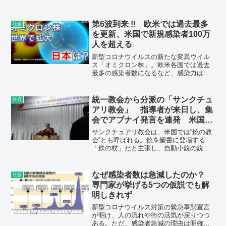
第6波到来 !! 欧米では過去最多
社会
を更新、米国で新規感染者100万
人を超える
新型コロナウイルスの新たな変異ウイル
ス「オミクロン株」。欧米各国では過去
最多の感染者数になるなど、感染力は異
常に強い。日本でも各地で市中感染が確
認され、沖縄ではこれまでにないペース
で感染が拡大している。重症化リスクは
統一教会から分派の「サンクチュ
社会
低いという報告が出ているが、感染が急
アリ教会」 指導者が来日し、集
激に拡大すると、医療機関に大きな負荷
会でアブナイ発言を連発 米国で
がかかる恐れがある。いよいよ第6波が始
は“銃の教会”
まる !!!!!!ったのか。
サンクチュアリ教会は、米国では“銃の教
会”とも呼ばれる。銃を聖書に登場する
「鉄の杖」だと主張し、自動小銃の銃弾
で作った王冠をかぶって礼拝。テネシー
州に土地を購入して軍事訓練なども行
う。トランプ氏を支持し、YouTubeなど
なぜ感染者数は急減したのか？
社会
でもQアノン陰謀論を発信。Qアノンに交
専門家が挙げる5つの仮説でも解
じって議事堂前での抗議活動に参加して
明しきれず
いた。
新型コロナウイルス対策の緊急事態宣言
が明け、人の流れや街の活気が戻りつつ
ある。ただ、感染者急減の理由は明確に