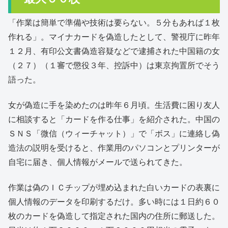
「作業は簡単で準備や技術は要らない。５分もあれば１枚
作れる」。マイナカードを偽造したとして、警視庁に昨年
１２月、有印公文書偽造容疑などで逮捕された中国籍の女
（２７）（１審で懲役３年、控訴中）は東京拘置所でそう
語った。
女が偽造に手を染めたのは昨年６月頃。生活費に困り友人
に相談すると「カードを作る仕事」を紹介された。中国の
ＳＮＳ「微信（ウィーチャット）」で「ボス」に連絡し偽
造法の説明を受けると、作業用のパソコンとプリンターが
自宅に届き、個人情報がメールで送られてきた。
作業は偽のＩＣチップが埋め込まれた白いカードの表裏に
個人情報のデータを印刷するだけ。多い時には１日約６０
枚のカードを偽造して指定された国内の住所に郵送した。