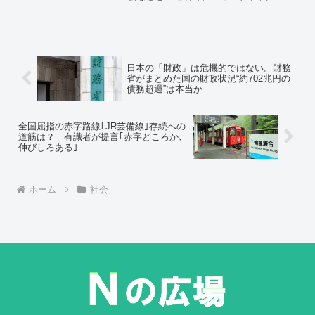
『Suica（スイカ）』および
『PASMO（パスモ）』に関して、記名式
のカード販売を、同年8月2日に中止する
と発表しました。
日本の「財政」は危機的ではない。財務
省がまとめた国の財政状況“約702兆円の
債務超過”は本当か
全国屈指の赤字路線｢JR芸備線｣存続への
道筋は？ 有識者が提言｢赤字どころか､
伸びしろある｣
ホーム
社会