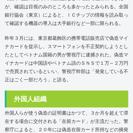
が、確認は目視のみのところも多かったとみられる。全国
銀行協会（東京）によると、ＩＣチップの情報を読み取っ
て確認する機器の導入は大手銀行など一部に限られる。
昨年３月には、東京都葛飾区の携帯電話販売店で偽造マイ
ナカードを提示し、スマートフォンを不正契約しようとし
たとしてベトナム国籍の男が警視庁に逮捕された。偽造マ
イナカードは中国語やベトナム語のＳＮＳで１万～２万円
で売買されているといい、警視庁幹部は「発覚している不
正はごく一部だろう」と語る。
外国人組織
外国人らが使う偽造の証明書はかつて、３か月を超えて滞
在する場合に交付される「在留カード」が主流だった。警
察庁によると、２０年には偽造在留カード所持などの摘発