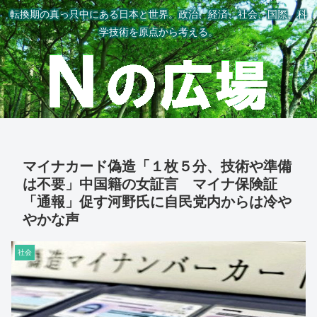
転換期の真っ只中にある日本と世界。政治、経済、社会、国際、科
学技術を原点から考える。
マイナカード偽造「１枚５分、技術や準備
は不要」中国籍の女証言 マイナ保険証
「通報」促す河野氏に自民党内からは冷や
やかな声
社会