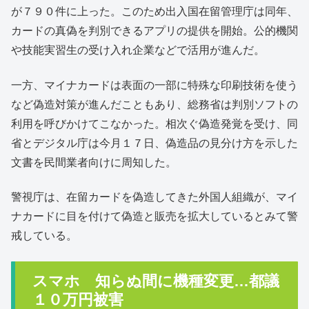
が７９０件に上った。このため出入国在留管理庁は同年、
カードの真偽を判別できるアプリの提供を開始。公的機関
や技能実習生の受け入れ企業などで活用が進んだ。
一方、マイナカードは表面の一部に特殊な印刷技術を使う
など偽造対策が進んだこともあり、総務省は判別ソフトの
利用を呼びかけてこなかった。相次ぐ偽造発覚を受け、同
省とデジタル庁は今月１７日、偽造品の見分け方を示した
文書を民間業者向けに周知した。
警視庁は、在留カードを偽造してきた外国人組織が、マイ
ナカードに目を付けて偽造と販売を拡大しているとみて警
戒している。
スマホ 知らぬ間に機種変更…都議
１０万円被害