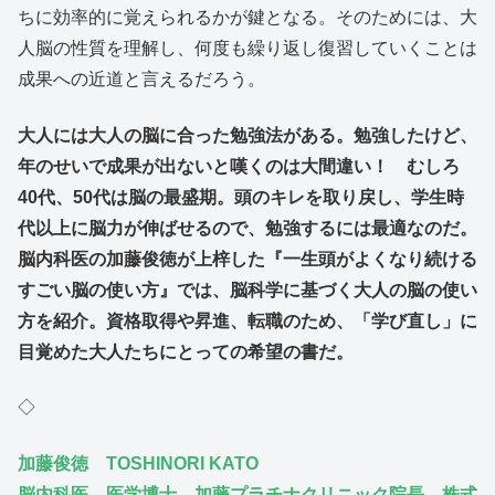
ちに効率的に覚えられるかが鍵となる。そのためには、大
人脳の性質を理解し、何度も繰り返し復習していくことは
成果への近道と言えるだろう。
大人には大人の脳に合った勉強法がある。勉強したけど、
年のせいで成果が出ないと嘆くのは大間違い！ むしろ
40代、50代は脳の最盛期。頭のキレを取り戻し、学生時
代以上に脳力が伸ばせるので、勉強するには最適なのだ。
脳内科医の加藤俊徳が上梓した『一生頭がよくなり続ける
すごい脳の使い方』では、脳科学に基づく大人の脳の使い
方を紹介。資格取得や昇進、転職のため、「学び直し」に
目覚めた大人たちにとっての希望の書だ。
◇
加藤俊徳 TOSHINORI KATO
脳内科医、医学博士。加藤プラチナクリニック院長。株式