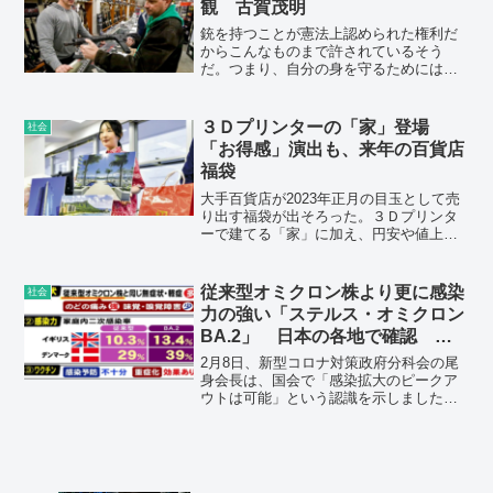
観 古賀茂明
い》
銃を持つことが憲法上認められた権利だ
からこんなものまで許されているそう
だ。つまり、自分の身を守るためには、
相手を殺すぞと威嚇して良いと考える国
なのだ。その是非はともかく、少なくと
も私はそんな「価値観」は共有できな
３Ｄプリンターの「家」登場
社会
い。
「お得感」演出も、来年の百貨店
福袋
大手百貨店が2023年正月の目玉として売
り出す福袋が出そろった。３Ｄプリンタ
ーで建てる「家」に加え、円安や値上げ
ラッシュに対抗し、「お得感」を演出す
る商品も。各社は「初売りで明るい気持
ちになってほしい」（松屋銀座担当者）
従来型オミクロン株より更に感染
社会
とアピールしている。
力の強い「ステルス・オミクロン
BA.2」 日本の各地で確認 感
染拡大の可能性は？
2月8日、新型コロナ対策政府分科会の尾
身会長は、国会で「感染拡大のピークア
ウトは可能」という認識を示しました。
一方で、今後の感染者数の見通しについ
ては…。尾身会長(2月8日)：「最悪の場合
には『BA.2』という亜種がありますか
ら、（新規感染者数が）なかなか下がら
ないで、むしろ上がるということも考え