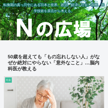
転換期の真っ只中にある日本と世界。政治、経済、社会、国際、科
学技術を原点から考える。
50歳を超えても「もの忘れしない人」がな
ぜか絶対にやらない「意外なこと」…脳内
科医が教える
社会