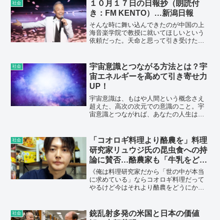
１０月１７日の日報抄（朗読付
社会
き：FM KENTO）…新潟日報
そんな時に舞い込んできたのが中国の上
海音楽学院で教授に就いてほしいという
依頼だった。天命と思って引き受けた。
現地では技術や理論ではなく音楽に対す
る姿勢を伝え、日中の架け橋になった。
宇宙意識とつながる方法とは？宇
社会
宙エネルギーを高めて引き寄せ力
UP！
宇宙意識は、もはや人間という概念さえ
超えた、高次の次元での意識のこと。宇
宙意識とつながれば、あなたの人生は大
きく変わっていくんです！ ここでは、
宇宙意識とつながる方法について、ご紹
介していきましょう。
「コオロギ料理より酪農を」料理
社会
研究家リュウジ氏の昆虫食への持
論に賛否…酪農家も「牛乳をどう
にかして」と反応
《俺は料理研究家だから「世の中が本当
に求めている」ならコオロギ料理だって
やるけど今はそれより酪農をどうにかし
たい。牛乳は捨てられ、牛も減らせと言
われているこの状況なら至高のコオロギ
レシピより至高の牛乳レシピ作るし食べ
銃乱射多発の米国と日本の価値
社会
てほしいし世の中もそれを求めてほし