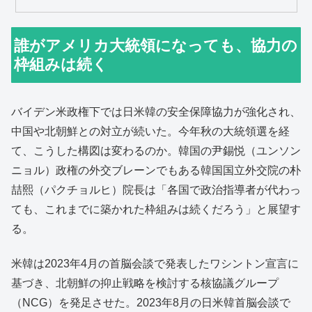
誰がアメリカ大統領になっても、協力の
枠組みは続く
バイデン米政権下では日米韓の安全保障協力が強化され、
中国や北朝鮮との対立が続いた。今年秋の大統領選を経
て、こうした構図は変わるのか。韓国の尹錫悦（ユンソン
ニョル）政権の外交ブレーンでもある韓国国立外交院の朴
喆熙（パクチョルヒ）院長は「各国で政治指導者が代わっ
ても、これまでに築かれた枠組みは続くだろう」と展望す
る。
米韓は2023年4月の首脳会談で発表したワシントン宣言に
基づき、北朝鮮の抑止戦略を検討する核協議グループ
（NCG）を発足させた。2023年8月の日米韓首脳会談で