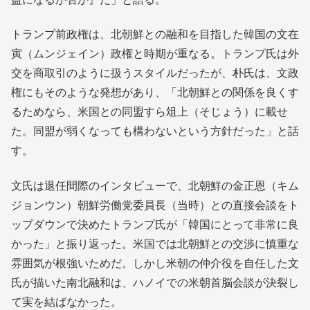
トランプ前政権は、北朝鮮との融和を目指した韓国の文在
寅（ムンジェイン）政権と時期が重なる。トランプ氏は外
交を商取引のように扱うスタイルだったが、朴氏は、文政
権にもそのような発想があり、「北朝鮮との関係を良くす
るためなら、米国との同盟すら俎上（そじょう）に載せ
た。同盟が弱くなっても構わないという方針だった」と話
す。
文氏は退任間際のインタビューで、北朝鮮の金正恩（キム
ジョンウン）朝鮮労働党委員長（当時）との直接会談をト
ップダウンで決めたトランプ氏が「韓国にとって非常に良
かった」と振り返った。米国では北朝鮮との交渉に慎重な
雰囲気が根強いためだ。しかし米朝の仲介役を自任した文
氏が描いた南北融和は、ハノイでの米朝首脳会談が決裂し
て実を結ばなかった。