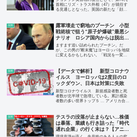
首相にリズ・トラス外相（47）が就任す
る見通しとなった。英国の新たな「顔」
となるトラス氏とはどんな人物なのか。
露軍壊走で窮地のプーチン 小型
国際
戦術核で狙う“原子炉爆破”最悪シ
ナリオ ロシア国内からは脱出者
が急増
ますます追い詰められたプーチン。だ
が、この男の“断末魔”はヨーロッパを地獄
に変えるかもしれない。「戦況を一変さ
せるために、射程距離の短い戦術核兵器
を使用する可能性があります。」（軍事
ジャーナリスト・村上和巳氏）
【データで解析】 新型コロナウ
国際
イルス ヨーロッパは2度目のロ
ックダウン、日本は対策に失敗
新型コロナウイルス 新規感染者数と死
者数が北半球で急増している。累計感染
者数の多い世界トップ５ ... アメリカ合衆
国、インド、ブラジル、フランス、ロシ
ア。深刻さを増すヨーロッパ諸国、2回目
のロックダウンを実施。こらから夏の季
テスラの没落が止まらない…株価
国際
節を迎える南米諸国の感染状況。アジア
は暴落、業績も行き詰った「時代
でも再び感染拡大、特にインドネシアと
遅れ企業」の行く末は？【アニメ
日本が危ない。日本政府はコロナ対策に
で解説】
失敗。
環境意識が高く、先見性のある人々の究