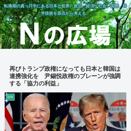
転換期の真っ只中にある日本と世界。政治、経済、社会、国際、科
学技術を原点から考える。
再びトランプ政権になっても日本と韓国は
連携強化を 尹錫悦政権のブレーンが強調
する「協力の利益」
国際