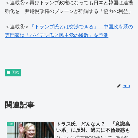
＜連載③＞再びトランプ政権になっても日本と韓国は連携
強化を 尹錫悦政権のブレーンが強調する「協力の利益」
＜連載④＞
「トランプ氏とは交渉できる」 中国政府系の
専門家は「バイデン氏と民主党の惨敗」を予測
国際
enu
関連記事
トラス氏、どんな人？ 「意識高
国際
い系」に反対、過去に不倫疑惑も
ジョンソン英首相の後任として、第78代