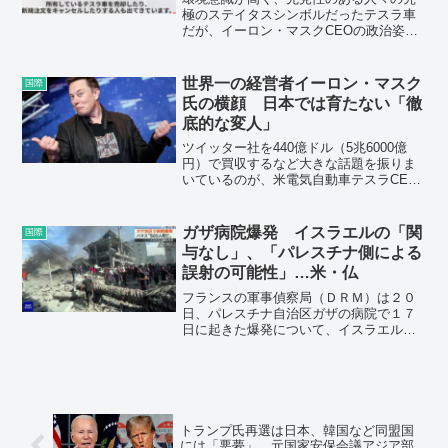
極のステイタスシンボルだったテスラ車
だが、イーロン・マスクCEOの政治姿勢
や言動の影響で売れ行きも世間のイメー
ジも急激に悪化している。株価は大暴
落、業績も行き詰ったテスラの行く末
世界一の経営者イーロン・マスク
国際
は？──
氏の横顔 日本では育たない「徹
底的な変人」
ツイッター社を440億ドル（5兆6000億
円）で買収するなど大きな話題を振りま
いているのが、米電気自動車テスラCEO
のイーロン・マスク氏。2022年版の世界
長者番付で2190億ドル（約27兆円）で初
の1位に輝いた「世界一の経営者」だが、
ガザ病院爆発 イスラエルの「関
国際
これまで自分が語る“夢“を現実のものとし
与なし」、「パレスチナ側による
続けてきた実績がある。「マスク氏の強
誤射の可能性」…米・仏
さは、本人が自分の成功を確信している
ということです。失敗の可能性を考えな
フランスの軍事偵察局（ＤＲＭ）は２０
いし、空気も全く読まない。自分の頭の
日、パレスチナ自治区ガザの病院で１７
中でいけると判断したらとにかくい
日に起きた爆発について、イスラエル軍
く。」
の空爆によるものではなく、パレスチナ
側のロケット弾発射の失敗によるもので
ある可能性が高いとの分析を明らかにし
た。
トランプ氏再選は日本、韓国など同盟国
には「悪夢」 元国家安保会議アジア部