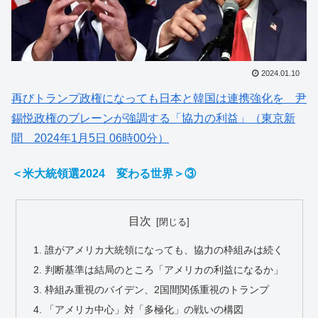
2024.01.10
再びトランプ政権になっても日本と韓国は連携強化を 尹
錫悦政権のブレーンが強調する「協力の利益」（東京新
聞 2024年1月5日 06時00分）
＜米大統領選2024 変わる世界＞③
目次
誰がアメリカ大統領になっても、協力の枠組みは続く
判断基準は結局のところ「アメリカの利益になるか」
枠組み重視のバイデン、2国間関係重視のトランプ
「アメリカ中心」対「多極化」の戦いの構図