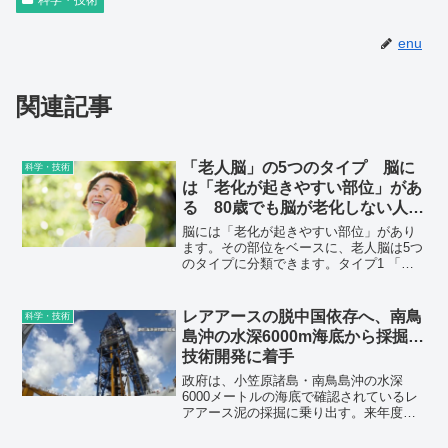
enu
関連記事
「老人脳」の5つのタイプ 脳に
科学・技術
は「老化が起きやすい部位」があ
る 80歳でも脳が老化しない人が
やっていること（2）
脳には「老化が起きやすい部位」があり
ます。その部位をベースに、老人脳は5つ
のタイプに分類できます。タイプ1 「や
る気脳」の老化。タイプ2 「記憶脳」の
老化。タイプ3 「客観・抑制脳」の老
化。タイプ4 「共感脳」の老化。タイプ5
レアアースの脱中国依存へ、南鳥
科学・技術
「聴覚脳」の老化。
島沖の水深6000m海底から採掘…
技術開発に着手
政府は、小笠原諸島・南鳥島沖の水深
6000メートルの海底で確認されているレ
アアース泥の採掘に乗り出す。来年度に
採掘法の確立に向けた技術開発に着手
し、5年以内の試掘を目指す。