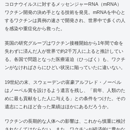
コロナウイルスに対するメッセンジャーRNA（mRNA）
ワクチン開発の決め手となる技術を発見。mRNAを中心と
するワクチンは異例の速さで開発され、世界中で多くの人
を感染や重症化から救った。
英国の研究グループはワクチン接種開始から1年間で命を
失わずに済んだ人が世界で約2千万人に上ると推計してい
る。各国で問題となった医療逼迫（ひっぱく）も、ワクチ
ンがなければさらにひどい状況に陥っていたに違いない。
19世紀の末、スウェーデンの富豪アルフレド・ノーベル
はノーベル賞を設けるよう遺言を残し、「前年、人類のた
めに最も貢献をした人に与える」との条件をつけた。その
遺志にこれほど合った業績はほかにあるだろうか。
ワクチンの長期的な人体への影響は、これから慎重に検討
されなくてはならない。また、ワクチンが経済的に豊かな