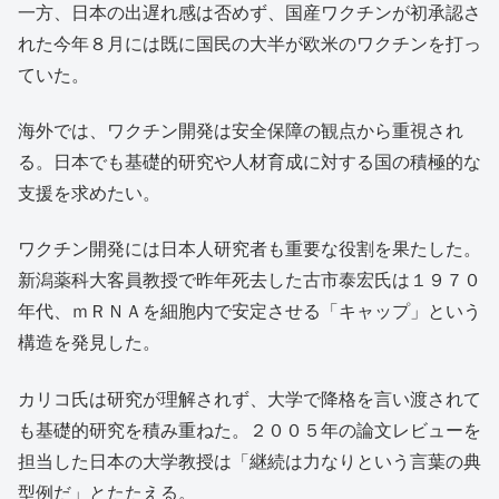
一方、日本の出遅れ感は否めず、国産ワクチンが初承認さ
れた今年８月には既に国民の大半が欧米のワクチンを打っ
ていた。
海外では、ワクチン開発は安全保障の観点から重視され
る。日本でも基礎的研究や人材育成に対する国の積極的な
支援を求めたい。
ワクチン開発には日本人研究者も重要な役割を果たした。
新潟薬科大客員教授で昨年死去した古市泰宏氏は１９７０
年代、ｍＲＮＡを細胞内で安定させる「キャップ」という
構造を発見した。
カリコ氏は研究が理解されず、大学で降格を言い渡されて
も基礎的研究を積み重ねた。２００５年の論文レビューを
担当した日本の大学教授は「継続は力なりという言葉の典
型例だ」とたたえる。