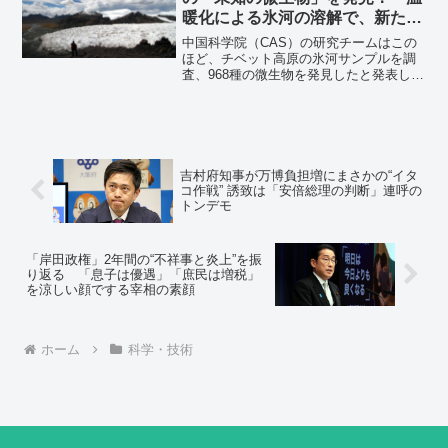
暖化による氷河の溶解で、新たな
パンデミックが発生するかもしれ
中国科学院（CAS）の研究チームはこの
ない
ほど、チベット高原の氷河サンプルを調
査、968種の微生物を発見したと発表しま
した。そして、そのうちの98%が未知の
新種であると判明したのです。研究チー
ムは、温暖化による氷河の溶解で、未知
なる細菌やウイルスが解き放たれること
で、新たなパンデミックが発生するかも
しれない、と懸念しています。
吉村府知事が万博負担増にまさかの“イタ
コ作戦” 誘致は「安倍総理の判断」連呼の
トンデモ
「岸田政権」2年間の“不祥事と炎上”を振
り返る 「息子は優遇」「庶民は増税」
を涼しい顔でする宰相の素顔
ホーム
科学・技術