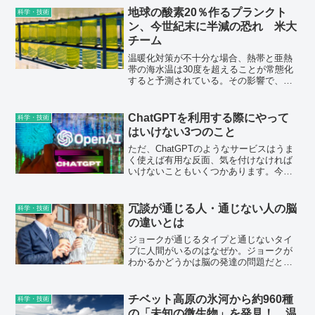
地球の酸素20％作るプランクト
科学・技術
ン、今世紀末に半減の恐れ 米大
チーム
温暖化対策が不十分な場合、熱帯と亜熱
帯の海水温は30度を超えることが常態化
すると予測されている。その影響で、プ
ロクロロコッカスは現状と比べ17～51％
減少し、酸素供給量は3～10％減る可能性
があると試算した。
ChatGPTを利用する際にやって
科学・技術
はいけない3つのこと
ただ、ChatGPTのようなサービスはうま
く使えば有用な反面、気を付けなければ
いけないこともいくつかあります。今回
は、そんなChatGPTなどの会話形AIで注
意すべきこと、やってはいけないことを
まとめてみました。
冗談が通じる人・通じない人の脳
科学・技術
の違いとは
ジョークが通じるタイプと通じないタイ
プに人間がいるのはなぜか。ジョークが
わかるかどうかは脳の発達の問題だとい
う。ジョークを言ったり、解したりする
ためには、右脳が重要になる。
チベット高原の氷河から約960種
科学・技術
の「未知の微生物」を発見！ 温