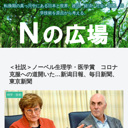
転換期の真っ只中にある日本と世界。政治、経済、社会、国際、科
学技術を原点から考える。
＜社説＞ノーベル生理学・医学賞 コロナ
克服への道開いた…新潟日報、毎日新聞、
東京新聞
科学・技術