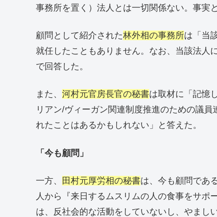
事務所を置く）法人とは一切関係ない。事実
顧問として紹介された
林外相の事務所
は「当
就任したこともありません。なお、当該法人
で回答した。
また、
河村元官房長官の秘書
は取材に「記憶
リアン/ヴィーガン関連制度推進のための議員
れたことはあるかもしれない」と答えた。
「今も顧問」
一方、
田村元厚労相の秘書
は、今も顧問であ
人から『来日するムスリムの人の食事をサポ
は、反社会的な活動をしていないし、やまし