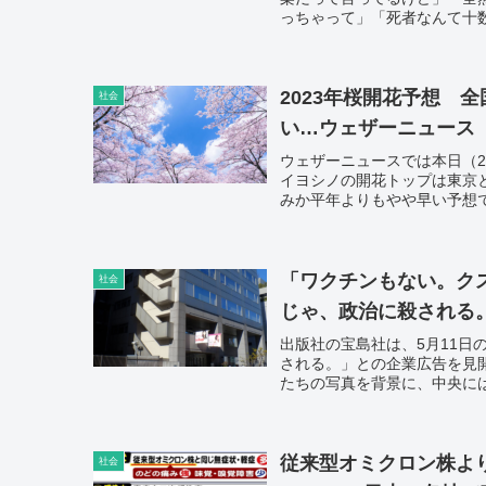
っちゃって」「死者なんて十
は増えても死者が少ないから
2023年桜開花予想 
社会
い…ウェザーニュース
ウェザーニュースでは本日（2
イヨシノの開花トップは東京
みか平年よりもやや早い予想
「ワクチンもない。ク
社会
じゃ、政治に殺される
出版社の宝島社は、5月11
される。」との企業広告を見
たちの写真を背景に、中央に
る。この一年は、いったい何
ないか。今こそ、怒りの声を
今日子氏もツイッターで賛同
従来型オミクロン株よ
社会