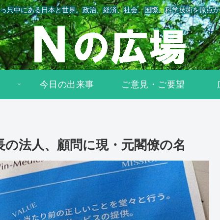
っ只中にある日本と世界。政治、経済、社会、国際、科学技術を原点か
今日の出来事
ご意見・ご要望
長の法人、顧問に現・元閣僚の名