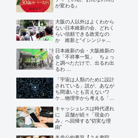
が変わる』
大阪の人以外はよくわから
ない日本維新の会、どれく
らい信頼できる政党なの
か 維新と“イシンジャ
ー”に批判的な大阪の人が語
日本維新の会・大阪維新の
る、大阪で起きていること
会「不祥事一覧」 ちょっ
と調べただけで、出るわ出
るわ …
「宇宙は人類のために設計
されている」説が、あなが
ち間違いとも言えないワ
ケ…物理学から考える「こ
の世界の存在理由」
キャッシュレスは時代遅れ
に 店舗が続々「現金の
み」へ回帰する“切実な理
由”
各党公約要旨【２６衆院