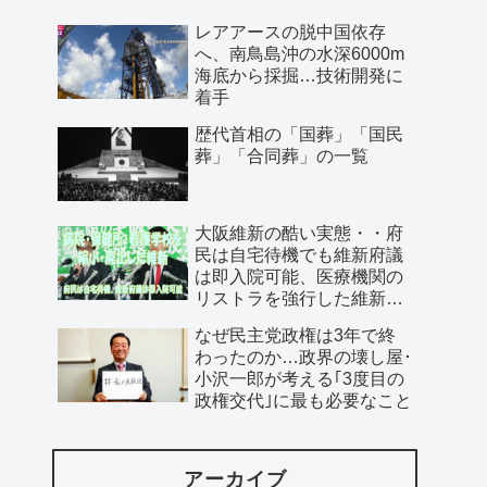
レアアースの脱中国依存
へ、南鳥島沖の水深6000m
海底から採掘…技術開発に
着手
歴代首相の「国葬」「国民
葬」「合同葬」の一覧
大阪維新の酷い実態・・府
民は自宅待機でも維新府議
は即入院可能、医療機関の
リストラを強行した維新、
公費で維新首長の飲み会を
なぜ民主党政権は3年で終
開催…
わったのか…政界の壊し屋･
小沢一郎が考える｢3度目の
政権交代｣に最も必要なこと
アーカイブ