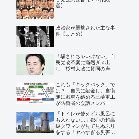
選】
政治家が襲撃された主な事
件【まとめ】
「騙されちゃいけない」自
民党改革案に痛烈ダメ出
し！杉村太蔵に賛同の声
これも「キックバック」で
は？ 自民に献金し、自衛
隊に戦車を納める三菱重工
が防衛省の会議メンバー
「トイレが使えずお風呂に
も入れない…」都心の超高
級タワマンが見て見ぬふり
をする「ヤバすぎる災害リ
スク」