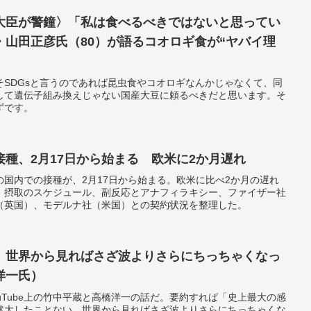
大臣が警鐘〉「私は食べるべきではないと思ってい
・山田正彦氏（80）が語るコオロギ食が“ヤバイ理
そSDGsと言うのであれば昆虫食やコオロギなんかじゃなくて、同
して遺伝子組み換えじゃない国産大豆に頼るべきだと思います。そ
ずです。
種、2月17日から始まる 欧米に2か月遅れ
国内での接種が、2月17日から始まる。欧米に比べ2か月の遅れ
。摂取のスケジュール、副反応とアナフィラキシー、ファイザー社
（英国）、モデルナ社（米国）との契約状況を整理した。
。世界から見ればさざ波よりさらにちっちゃくなっ
洋一氏）
uTube上の竹中平蔵と高橋洋一の話だ。要約すれば「史上最大の感
然大したことない。世界から見ればさざ波よりさらにちっちゃくな