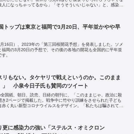
数人になっちゃってるから」「そうそういいじゃない」と、感染者
いいだろう、という話を笑いを交えてしているのだ。
全国トップは東京と福岡で3月20日、平年並かやや早
月16日）、2023年の「第三回桜開花予想」を発表しました。ソメ
と福岡の3月20日の予想で、その後の各地の開花も全国的に平年並
です。
スリもない。タケヤリで戦えというのか。このまま
。」 小泉今日子氏も賛同のツイート
日の全国紙、朝日、読売、日経の朝刊に、「このままじゃ、政治に殺
開き2ページで掲載した。戦争中に竹やり訓練をさせられた子ども
は赤く丸い新型コロナウイルスをデザイン。「私たちは騙されてい
だったのか。」「無理を強いるだけで、なにひとつ変わらないでは
あげるべきだ。」と、国などのコロナ対策を批判した。女優の小泉
を表現した。
り更に感染力の強い「ステルス・オミクロン