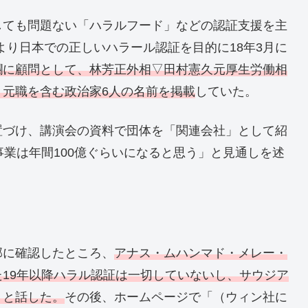
しても問題ない「ハラルフード」などの認証支援を主
より日本での正しいハラール認証を目的に18年3月に
欄に顧問として、林芳正外相▽田村憲久元厚生労働相
元職を含む政治家6人の名前を掲載
していた。
置づけ、講演会の資料で団体を「関連会社」として紹
事業は年間100億ぐらいになると思う」と見通しを述
部に確認したところ、
アナス・ムハンマド・メレー・
19年以降ハラル認証は一切していないし、サウジア
」と話した。
その後、ホームページで「（ウィン社に