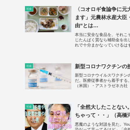
〈コオロギ食論争に元
社会
ます」元農林水産大臣
由”とは…
本当に安全な食品を、それこ
じたんぱく質なら補助金を出
れで十分まかなっていけるは
新型コロナワクチンの接
社会
新型コロナウイルスワクチンの
だ。医療従事者から着手する
（米国）・アストラゼネカ社
「全然大したことない
社会
ちゃって・・」（高橋
悪魔のような対談を見た。Yo
染だって言ってるけど」「全