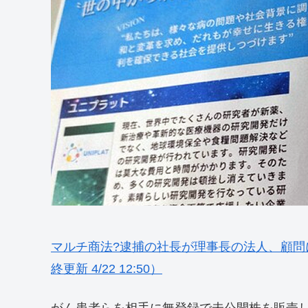
マルチ商法?逮捕の社長が理事長の法人、顧問に現・
終更新 4/22 12:50）
がん患者らを相手に無登録で未公開株を販売