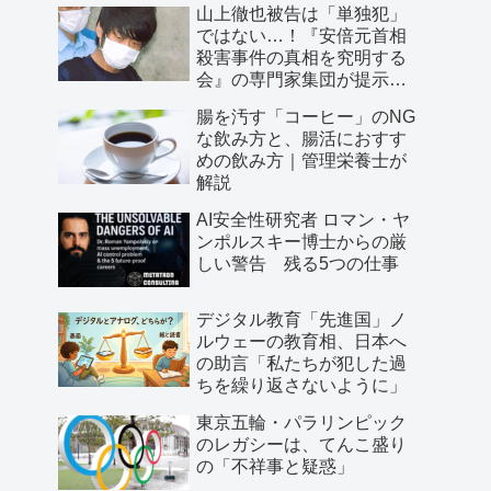
山上徹也被告は「単独犯」
ではない…！『安倍元首相
殺害事件の真相を究明する
会』の専門家集団が提示し
た「３つの根拠」
腸を汚す「コーヒー」のNG
な飲み方と、腸活におすす
めの飲み方｜管理栄養士が
解説
AI安全性研究者 ロマン・ヤ
ンポルスキー博士からの厳
しい警告 残る5つの仕事
デジタル教育「先進国」ノ
ルウェーの教育相、日本へ
の助言「私たちが犯した過
ちを繰り返さないように」
東京五輪・パラリンピック
のレガシーは、てんこ盛り
の「不祥事と疑惑」