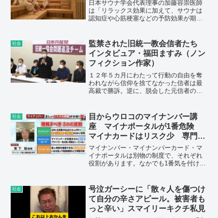
日本サウナ学会代表理事の加藤容崇医師
は「リラックス効果に加えて、サウナは
認知症や心筋梗塞などの予防効果が期待
できます。特に初心者は無理をせず、高
温のサウナ室や水風呂に徐々に体を慣ら
していきましょう」と話す。
監禁された旧統一教会信者たち
社会
インタビュア・福田ますみ（ノン
フィクション作家）
１２年５カ月にわたって行動の自由を奪
われながら信仰を捨てなかった信者は最
高裁で勝訴。逆に、脱会した元信者の多
くは教団を相手に献金の返還などを求め
る訴訟を起こしました。
目からウロコのマイナンバー講
社会
座 マイナポータルが1番危険
マイナカードはリスク少 専門家
が解説
マイナンバー・マイナンバーカード・マ
イナポータルは別物の制度で、それぞれ
役割があります。なかでも1番気を付けな
くてはいけないのは「マイナポータ
ル」。プライバシー保護などが専門の中
央大学・宮下紘教授に話を聞きました。
号泣ガーシーに「散々人を傷つけ
社会
て自分の辛さアピール。被害者も
っと辛い」スマイリーキクチ私見