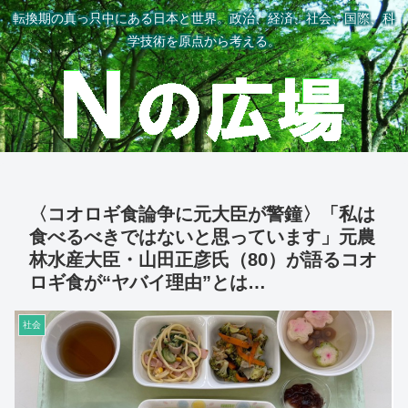
転換期の真っ只中にある日本と世界。政治、経済、社会、国際、科
学技術を原点から考える。
〈コオロギ食論争に元大臣が警鐘〉「私は
食べるべきではないと思っています」元農
林水産大臣・山田正彦氏（80）が語るコオ
ロギ食が“ヤバイ理由”とは…
社会