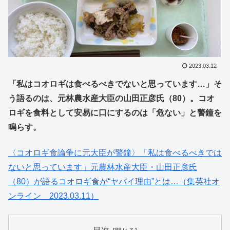
2023.03.12
「私はコオロギは食べるべきでないと思っています…」そ
う語るのは、元林農水産大臣の山田正彦氏（80）。コオ
ロギを食料として安易に口にするのは「危ない」と警鐘を
鳴らす。
〈コオロギ食論争に元大臣が警鐘〉「私は食べるべきでは
ないと思っています」元農林水産大臣・山田正彦氏
（80）が語るコオロギ食が“ヤバイ理由”とは…（集英社オ
ンライン 2023.03.11）