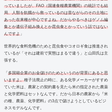
っていましたが、FAO（国連食糧農業機関）の統計でも結
局、人類を飢餓から救っているのは昔ながらのその土地に
あった在来種が中心ですよね。だからやるべきはゲノム編
集とか遺伝子組み換えとか昆虫食とかっていう話ではない
んですよ
」
世界的な食料危機のためと昆虫食やコオロギ食は推進され
ているが「それは建前で実態はまるで違う」と山田氏は主
張する。
「
多国籍企業のお金儲けのためというのが背景にあると思
いますよ。
種子法廃止の時に、ある化学メーカーがすすめ
ていた米は、農家との契約書を見たら米の指定された農薬
と化学肥料はセットなんです。だから日本の農家から『米
の種、農薬、化学肥料』の3点で儲けようとしているビジ
ネスモデルなんです。