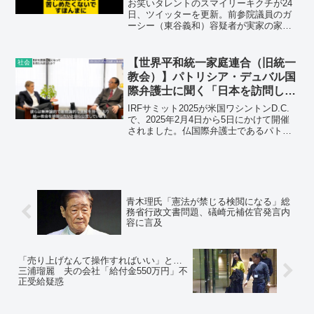
お笑いタレントのスマイリーキクチが24
日、ツイッターを更新。前参院議員のガ
ーシー（東谷義和）容疑者が実家の家宅
捜索を受けて「おかんだけは勘弁してく
ださい」と号泣して陳情したことについ
て「散々人を傷つけて問題が発生すると
【世界平和統一家庭連合（旧統一
社会
自分の辛さをアピールする、よくあるパ
教会）】パトリシア・デュバル国
ターン」と指摘した。
際弁護士に聞く「日本を訪問して
感じた危機的状況」
IRFサミット2025が米国ワシントンD.C.
で、2025年2月4日から5日にかけて開催
されました。仏国際弁護士であるパトリ
シア・デュバル氏は、サミット開催前、
約１週間ほど日本に滞在し、日本国内に
おける世界平和統一家庭連合をはじめ、
マイノリティ宗教がおかれた状況を調査
しました。
青木理氏「憲法が禁じる検閲になる」総
務省行政文書問題、礒崎元補佐官発言内
容に言及
「売り上げなんて操作すればいい」と…
三浦瑠麗 夫の会社「給付金550万円」不
正受給疑惑