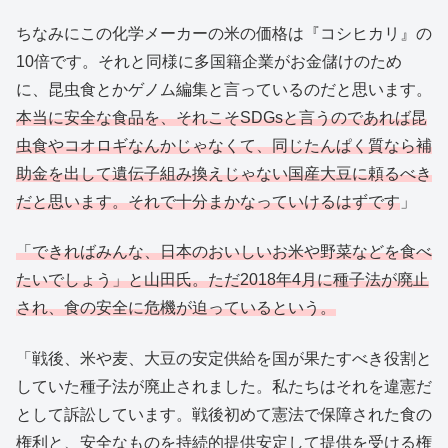
ちなみにこの化学メーカーの米の価格は『コシヒカリ』の
10倍です。それと同様に多国籍企業がお金儲けのため
に、昆虫食とかゲノム編集と言っているのだと思います。
本当に安全な食品を、それこそSDGsと言うのであれば昆
虫食やコオロギなんかじゃなくて、同じたんぱく質なら補
助金を出して遺伝子組み換えじゃない国産大豆に頼るべき
だと思います。それで十分まかなっていけるはずです
」
「できればみんな、日本のおいしいお米や野菜などを食べ
たいでしょう」と山田氏。ただ2018年4月に種子法が廃止
され、食の安全に危機が迫っているという。
「戦後、米や麦、大豆の安定供給を国が果たすべき役割と
していた種子法が廃止されました。私たちはそれを違憲だ
として訴訟しています。戦後初めて憲法で保障された食の
権利と、安全なものを持続的提供安定して提供を受ける権