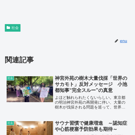
社会
enu
関連記事
神宮外苑の樹木大量伐採「世界の
社会
サカモト」反対メッセージ 小池
都知事“完全スルー”の真意
よほど触れられたくないらしい。東京都
の明治神宮外苑の再開発に伴い、大量の
樹木が伐採される問題を巡って、世界的
音楽家・坂本龍一氏が反対の意を記した
手紙を小池都知事に送付。ところが、小
池都知事は“完全スルー”を決め込んでいる
サウナ習慣で健康増進 ～認知症
社会
のだ。
や心筋梗塞予防効果も期待～