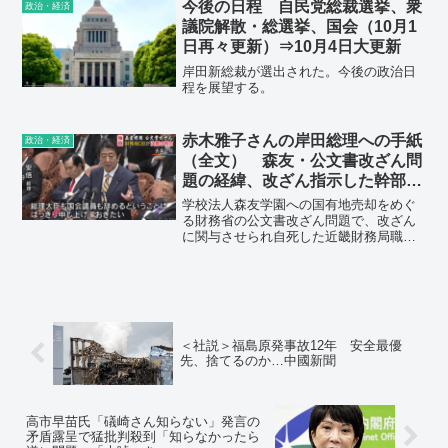
めて。菅内閣で最低だった2021年8月の
今後の日程 自民党総裁選挙、衆
政治・経済
29.0％も下回った。
議院解散・総選挙、国会（10月1
日再々更新）⇒10月4日大更新
岸田新総裁が選出された。今後の政治日
程を展望する。
赤木雅子さんの岸田総理への手紙
政治・経済
（全文） 森友・公文書改ざん問
題の経緯、改ざん指示した幹部は
全員栄転
学校法人森友学園への国有地売却をめぐ
る財務省の公文書改ざん問題で、改ざん
に関与させられ自死した近畿財務局職
員、赤木俊夫さん（当時54）の妻・雅子
さんは、10月6日、岸田首相に対し「夫が
正しいことをしたこと、それに対して財
務省がどのような対応をしたのか調査し
てください」などと求める手紙を郵送し
た。立憲民主党の辻元清美議員が11日、
＜社説＞福島原発事故12年 安全最優
国会での衆議院代表質問で、いわゆる
先、捨てるのか…中國新聞
「赤木ファイル」を記した財務省近畿財
務局の職員・赤木俊夫さんの妻、雅子さ
んの手紙全文を読み上げ、岸田文雄総理
へ回答を迫った。
高市早苗氏「礒崎さん知らない」発言の
矛盾露呈で猛批判殺到「知らなかったら