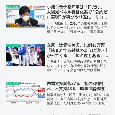
幹事長』もいるし、あらゆる面でご迷惑
をかけています。
小池百合子都知事は「口だけ」…
政治・経済
太陽光パネル義務化案で “公約ゼ
ロ実現” が再びやり玉に！リコー
ル求める声も
「小池都政は、2016年の都知事選に圧勝
してスタートしました。知事選では『待
機児童ゼロ』『残業ゼロ』『満員電車ゼ
ロ』など『7つのゼロ』を公約として掲げ
ましたが、1つとして実現されなかった。
また、『情報公開は東京大改革の1丁目1
立憲・辻元清美氏、比例43万票
政治・経済
番地』と言いながら、公開文書は真っ
「踏まれても雑草のように這い上
黒。築地市場の豊洲移転を直前になって
がってくる」「知名度もある」
独断でストップし、大きな混乱を招いた
「岸田首相にとって手ごわい相
だけでなく、巨額の税金を無駄にした。
「泉健太・立民執行部は続投の意思を示
手」
していますが、有権者が泉執行部に明ら
かに『ノー』を突きつけたのは歴然。で
は、この崖っぷちの立民再建を誰がやる
のか。そこで俄然、注目されているのが
辻元氏なんです」
内閣支持続落27％ 初の3割割
政治・経済
れ、不支持43％…時事世論調査
時事通信が7～10日に実施した10月の世論
調査で、岸田内閣の支持率は、政権発足
後最低だった前月と比べ4.9ポイント減り
27.4％となった。政権維持の「危険水
域」とされる20％台に落ち込んだのは初