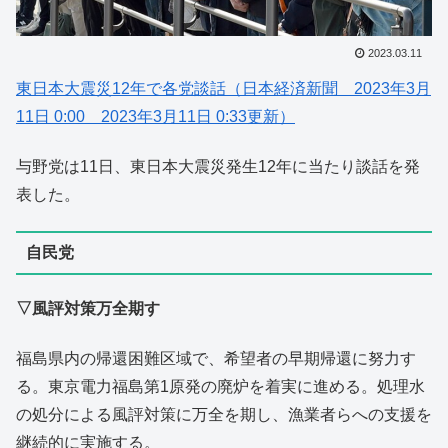
2023.03.11
東日本大震災12年で各党談話（日本経済新聞 2023年3月
11日 0:00 2023年3月11日 0:33更新）
与野党は11日、東日本大震災発生12年に当たり談話を発
表した。
自民党
▽風評対策万全期す
福島県内の帰還困難区域で、希望者の早期帰還に努力す
る。東京電力福島第1原発の廃炉を着実に進める。処理水
の処分による風評対策に万全を期し、漁業者らへの支援を
継続的に実施する。